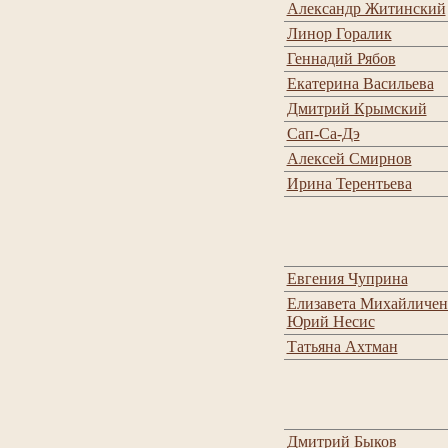
Александр Житинский
Линор Горалик
Геннадий Рябов
Екатерина Васильева
Дмитрий Крымский
Сап-Са-Дэ
Алексей Смирнов
Ирина Терентьева
Евгения Чуприна
Елизавета Михайличен
Юрий Несис
Татьяна Ахтман
Дмитрий Быков