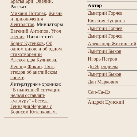
Братья Бри
.
Эвелин
.
Автор
Рассказ
Дмитрий Горчев
Михаил Поторак
.
Жизнь
и приключения
Евгения Чуприна
Левтолстоя
.
Миниатюры
Дмитрий Горчев
Евгений Антипов
.
Угол
Дмитрий Горчев
зрения
.
Цикл статей
Борис Кутенков
.
Об
Александр Житинский
одном цикле и об одном
Дмитрий Быков
стихотворении
Игорь Петров
Александра Куликова
.
Леонид Фокин
.
Пять
Ди Эфендиева
этюдов об английском
Дмитрий Быков
сонете
.
Дан Маркович
Литературные хроники:
"В нынешней ситуации
Сап-Са-Дэ
нельзя оставлять
культуру" - Беседа
Андрей Цунский
Геннадия Чернова с
Борисом Кутенковым
.