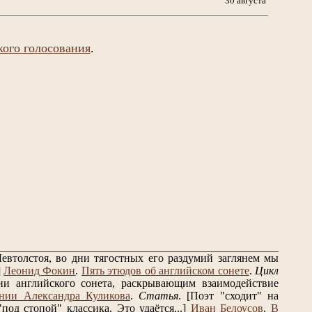
30 августа
кого голосования
.
евтолстоя, во дни тягостных его раздумий заглянем мы
]
Леонид Фокин
.
Пять этюдов об английском сонете
.
Цикл
и английского сонета, раскрывающим взаимодействие
нии Александра Куликова
.
Статья
.
[Поэт "сходит" на
од стопой" классика. Это удаётся...]
Иван Белоусов
.
В