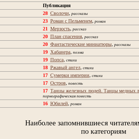
Публикация
28
Сволочи
,
рассказы
23
Роман с Пельменем
,
роман
21
Мерзость
,
рассказ
20
План спасения
,
рассказ
20
Фантастические миниатюры
,
рассказы
19
Хабанера
,
поэма
19
Попса
,
стихи
18
Ржавый ангел
,
стихи
17
Сумерки империи
,
стихи
17
Остров
,
повесть
17
Танцы железных людей. Танцы медных 
порнографическая повесть
16
Юбилей
,
роман
Наиболее запомнившиеся читателя
по категориям