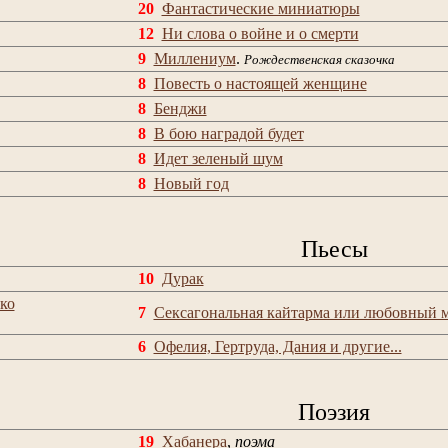
20
Фантастические миниатюры
12
Ни слова о войне и о смерти
9
Миллениум
.
Рождественская сказочка
8
Повесть о настоящей женщине
8
Бенджи
8
В бою наградой будет
8
Идет зеленый шум
8
Новый год
Пьесы
10
Дурак
ко
7
Сексагональная кайтарма или любовный 
6
Офелия, Гертруда, Дания и другие...
Поэзия
19
Хабанера
,
поэма