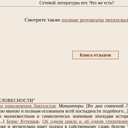
Сетевой литературы нет. Что же есть?
Смотрите также
полные результаты читательс
Книга отзывов
СЛОВЕСНОСТИ"
и приключения Левтолстоя
.
Миниатюры
.
[Во дни сомнений Л
ою миною и полным осознаньем всей постыдности подобного...
н малоизвестным и символически значимым эпизодам истори
..]
Борис Кутенков
.
Об одном цикле и об одном стихотворе
нке и мучительно ищет подход к собственному слову, будучи "п