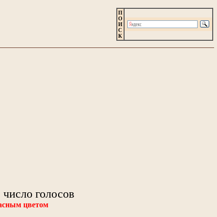
П
О
И
С
К
 число голосов
расным цветом