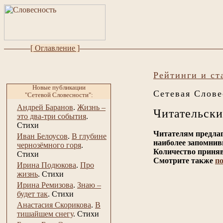
[ Оглавление ]
Рейтинги и ст
Новые публикации
Сетевая Слове
"Сетевой Словесности":
Андрей Баранов
.
Жизнь –
Читательски
это два-три события
.
Стихи
Читателям предлаг
Иван Белоусов
.
В глубине
наиболее запомнив
чернозёмного горя
.
Количество приняв
Стихи
Смотрите также
п
Ирина Подюкова
.
Про
жизнь
.
Стихи
Ирина Ремизова
.
Знаю –
будет так
.
Стихи
Анастасия Скорикова
.
В
тишайшем снегу
.
Стихи