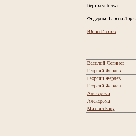
Бертольт Брехт
Федерико Гарсиа Лорк
Юрий Изотов
Василий Логинов
Георгий Жердев
Георгий Жердев
Георгий Жердев
Алексрома
Алексрома
Михаил Бару