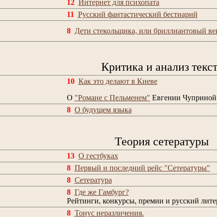
12
Интернет для психопата
11
Русский фантастический бестиарий
8
Дети стекольщика, или бриллиантовый век
Критика и анализ текс
10
Как это делают в Киеве
О
"Романе с Пельменем"
Евгении Чуприной
8
О будущем языка
Теория сетературы
13
О гестбуках
8
Первый и последний рейс "Сетературы"
8
Сетература
8
Где же Гамбург?
Рейтинги, конкурсы, премии и русский лит
8
Тонус неразличения.