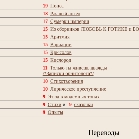
19
Попса
18
Ржавый ангел
17
Сумерки империи
15
Из сборников ЛЮБОВЬ К ГОТИКЕ и БО
15
Аритмия
15
Вариации
15
Крысолов
15
Кислород
11
Только ты живешь дважды
/*Записки орнитолога*/
10
Стихотворения
10
Лирическое преступление
9
Этюд в модемных тонах
9
Стихи
и
9
сказочки
9
Опыты
Переводы