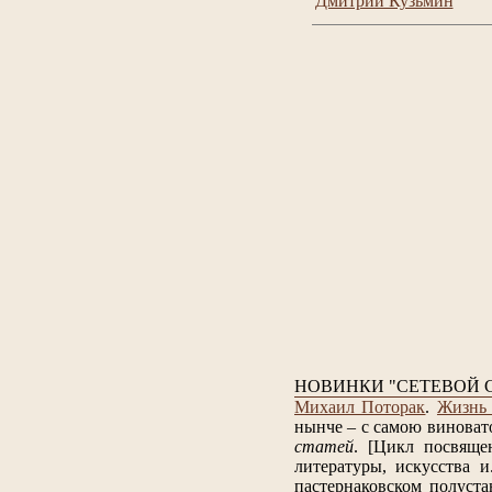
Дмитрий Кузьмин
НОВИНКИ "СЕТЕВОЙ 
Михаил Поторак
.
Жизнь 
нынче – с самою виноват
статей
.
[Цикл посвяще
литературы, искусства и.
пастернаковском полуста