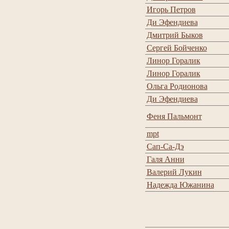
Игорь Петров
Ди Эфендиева
Дмитрий Быков
Сергей Бойченко
Линор Горалик
Линор Горалик
Ольга Родионова
Ди Эфендиева
Феня Пальмонт
mpt
Сап-Са-Дэ
Галя Анни
Валерий Лукин
Надежда Южанина