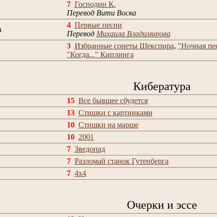
7
Господин К.
Перевод Вити Воска
4
Первые песни
а
Перевод
Михаила Владимирова
3
Избранные сонеты Шекспира
,
"Ночная пе
"Когда..." Киплинга
Кибература
15
Все бывшее сбудется
13
Стишки с картинками
10
Стишки на марше
10
2001
7
Зведопад
7
Разломай станок Гутенберга
7
4x4
Очерки и эссе