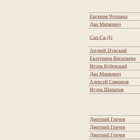
Евгения Чуприна
Дан Маркович
Сап-Са-Дэ
Андрей Цунский
Екатерина Васильева
Игорь Куберский
Дан Маркович
Алексей Смирнов
Игорь Шарапов
Дмитрий Горчев
Дмитрий Горчев
Дмитрий Горчев