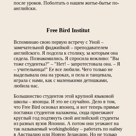
после уроков. Поболтать о нашем житье-бытье по-
английски.
Free Bird Institut
Вспоминаю свою первую встречу с Уной –
замечательной фиджийкой – преподавателем
английского. Я подсела к столику, за которым она
сидела. Познакомились. Я спросила вежливо: "Вы
тоже студентка?" – "Нет! – запротестовала она. – Я
– учительница!" Ее все любили. Чего только не
выделывала она на уроках, и пела и танцевала,
играла с нами, как с маленькими детишками,
любила нас.
Большинство студентов этой крупной языковой
школы – японцы. И это не случайно. Дело в том,
что Free Bird основал японец, и вот теперь прямые
поставки студентов налажены, сюда приезжают
круглый год подтянуть свой английский студенты
из разных вузов Японии. А потом они уезжают на
так называемый workingholiday – работать по найму
в Австралию или Новую Зеландию. Но не только