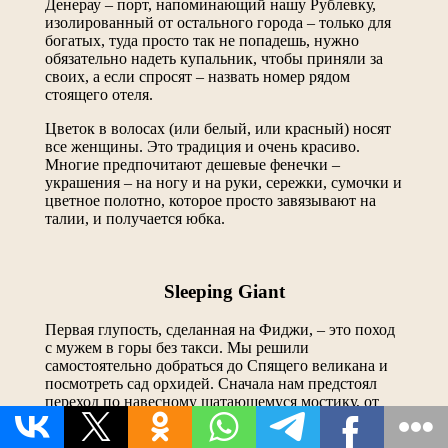
Денерау – порт, напоминающий нашу Рублевку,
изолированный от остального города – только для
богатых, туда просто так не попадешь, нужно
обязательно надеть купальник, чтобы приняли за
своих, а если спросят – назвать номер рядом
стоящего отеля.
Цветок в волосах (или белый, или красный) носят
все женщины. Это традиция и очень красиво.
Многие предпочитают дешевые фенечки –
украшения – на ногу и на руки, сережки, сумочки и
цветное полотно, которое просто завязывают на
талии, и получается юбка.
Sleeping Giant
Первая глупость, сделанная на Фиджи, – это поход
с мужем в горы без такси. Мы решили
самостоятельно добраться до Спящего великана и
посмотреть сад орхидей. Сначала нам предстоял
переход по навесному шатающемуся мостику, от
которого отваливались дощечки и под которым, ну
нет, не пропасть, конечно, но упасть было бы