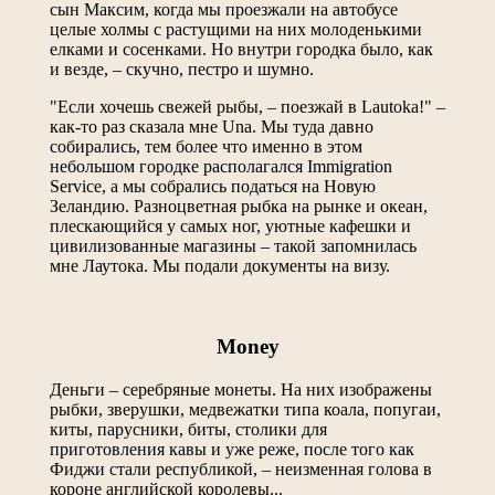
сын Максим, когда мы проезжали на автобусе
целые холмы с растущими на них молоденькими
елками и сосенками. Но внутри городка было, как
и везде, – скучно, пестро и шумно.
"Eсли хочешь свежей рыбы, – поезжай в Lautoka!" –
как-то раз сказала мне Una. Мы туда давно
собирались, тем более что именно в этом
небольшом городке располагался Immigration
Service, а мы собрались податься на Новую
Зеландию. Разноцветная рыбка на рынке и океан,
плескающийся у самых ног, уютные кафешки и
цивилизованные магазины – такой запомнилась
мне Лаутока. Мы подали документы на визу.
Money
Деньги – серебряные монеты. На них изображены
рыбки, зверушки, медвежатки типа коала, попугаи,
киты, парусники, биты, столики для
приготовления кавы и уже реже, после того как
Фиджи стали республикой, – неизменная голова в
короне английской королевы...