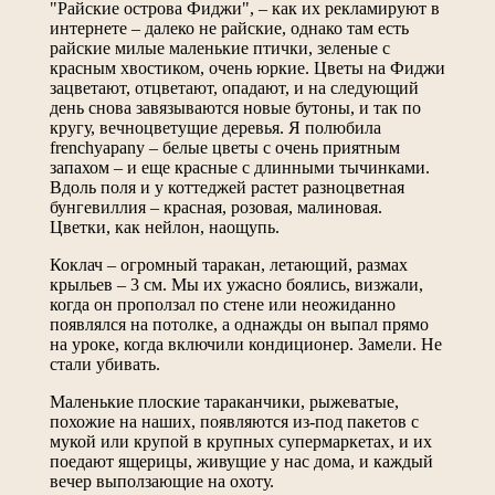
"Райские острова Фиджи", – как их рекламируют в
интернете – далеко не райские, однако там есть
райские милые маленькие птички, зеленые с
красным хвостиком, очень юркие. Цветы на Фиджи
зацветают, отцветают, опадают, и на следующий
день снова завязываются новые бутоны, и так по
кругу, вечноцветущие деревья. Я полюбила
frenchyapany – белые цветы с очень приятным
запахом – и еще красные с длинными тычинками.
Вдоль поля и у коттеджей растет разноцветная
бунгевиллия – красная, розовая, малиновая.
Цветки, как нейлон, наощупь.
Коклач – огромный таракан, летающий, размах
крыльев – 3 см. Мы их ужасно боялись, визжали,
когда он проползал по стене или неожиданно
появлялся на потолке, а однажды он выпал прямо
на уроке, когда включили кондиционер. Замели. Не
стали убивать.
Маленькие плоские тараканчики, рыжеватые,
похожие на наших, появляются из-под пакетов с
мукой или крупой в крупных супермаркетах, и их
поедают ящерицы, живущие у нас дома, и каждый
вечер выползающие на охоту.