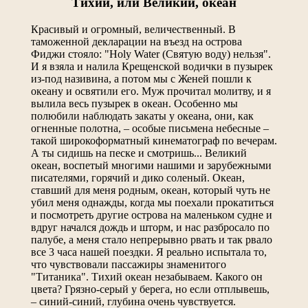
Тихий, или Великий, океан
Красивый и огромный, величественный. В
таможенной декларации на въезд на острова
Фиджи стояло: "Holy Water (Святую воду) нельзя".
И я взяла и налила Крещенской водички в пузырек
из-под називина, а потом мы с Женей пошли к
океану и освятили его. Муж прочитал молитву, и я
вылила весь пузырек в океан. Особенно мы
полюбили наблюдать закаты у океана, они, как
огненные полотна, – особые письмена небесные –
такой широкоформатный кинематограф по вечерам.
А ты сидишь на песке и смотришь... Великий
океан, воспетый многими нашими и зарубежными
писателями, горячий и дико соленый. Океан,
ставший для меня родным, океан, который чуть не
убил меня однажды, когда мы поехали прокатиться
и посмотреть другие острова на маленьком судне и
вдруг начался дождь и шторм, и нас разбросало по
палубе, а меня стало непрерывно рвать и так рвало
все 3 часа нашей поездки. Я реально испытала то,
что чувствовали пассажиры знаменитого
"Титаника". Тихий океан незабываем. Какого он
цвета? Грязно-серый у берега, но если отплывешь,
– синий-синий, глубина очень чувствуется.