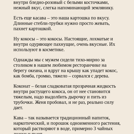
внутри бледно-розовый с белыми косточками,
нежный вкус, слегка напоминающий землянику.
Есть еще касава – это наша картошка по вкусу.
Длинные стебли-трубки нужно просто жевать,
пахнет картошкой.
Ну кокосы – это кокосы. Настоящие, лохматые и
внутри одуряющее пахнущие, очень вкусные. Их
используют в косметике.
Однажды мы с мужем сидели тихо-мирно за
столиком в нашем любимом ресторанчике на
берегу океана, и вдруг на крышу как упадет кокос,
как бомба, громко, тяжело – сорвался с дерева.
Коконат – белая сладковатая прозрачная жидкость
внутри растущего кокоса, он от нее становится
тяжелым, надо выдолбить дырочку и пить из
трубочки. Женя пробовал, и не раз, реально силу
дает.
Кава
– так называется традиционный напиток,
наркотический, и порошок одноименного растения,
который растворяют в воде, примерно 3 чайных
ложки и пьют.