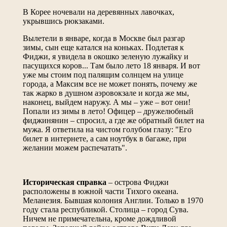
В Корее ночевали на деревянных лавочках,
укрывшись рюкзаками.
Вылетели в январе, когда в Москве был разгар
зимы, сын еще катался на коньках. Подлетая к
Фиджи, я увидела в окошко зеленую лужайку и
пасущихся коров... Там было лето 18 января. И вот
уже мы стоим под палящим солнцем на улице
города, а Максим все не может понять, почему же
так жарко в душном аэровокзале и когда же мы,
наконец, выйдем наружу. А мы – уже – вот они!
Попали из зимы в лето! Офицер – дружелюбный
фиджинянин – спросил, а где же обратный билет на
мужа. Я ответила на чистом голубом глазу: "Его
билет в интернете, а сам ноутбук в багаже, при
желании можем распечатать".
Историческая справка
– острова Фиджи
расположены в южной части Тихого океана.
Меланезия. Бывшая колония Англии. Только в 1970
году стала республикой. Столица – город Сува.
Ничем не примечательна, кроме дождливой