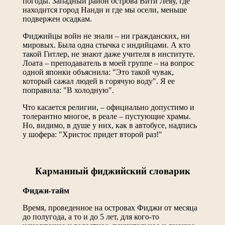
погоды. Западный район острова Вити Леву, где
находится город Нанди и где мы осели, меньше
подвержен осадкам.
Фиджийцы войн не знали – ни гражданских, ни
мировых. Была одна стычка с индийцами. А кто
такой Гитлер, не знают даже учителя в институте.
Лоата – преподаватель в моей группе – на вопрос
одной японки объяснила: "Это такой чувак,
который сажал людей в горячую воду". Я ее
поправила: "В холодную".
Что касается религии, – официально допустимо и
толерантно многое, в реале – пустующие храмы.
Но, видимо, в душе у них, как в автобусе, надпись
у шофера: "Христос придет второй раз!"
Карманный фиджийский словарик
Фиджи-тайм
Время, проведенное на островах Фиджи от месяца
до полугода, а то и до 5 лет, для кого-то