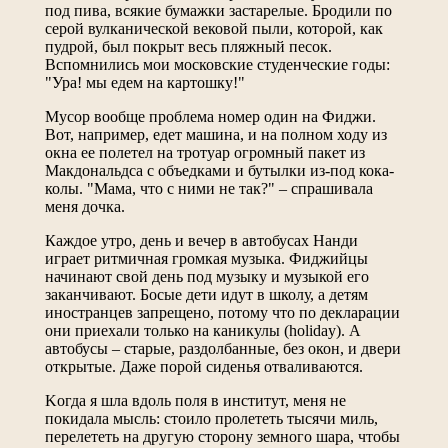
под пива, всякие бумажки застарелые. Бродили по
серой вулканической вековой пыли, которой, как
пудрой, был покрыт весь пляжный песок.
Вспомнились мои московские студенческие годы:
"Ура! мы едем на картошку!"
Мусор вообще проблема номер один на Фиджи.
Вот, например, едет машина, и на полном ходу из
окна ее полетел на тротуар огромный пакет из
Макдональдса с объедками и бутылки из-под кока-
колы. "Мама, что с ними не так?" – спрашивала
меня дочка.
Каждое утро, день и вечер в автобусах Нанди
играет ритмичная громкая музыка. Фиджийцы
начинают свой день под музыку и музыкой его
заканчивают. Босые дети идут в школу, а детям
иностранцев запрещено, потому что по декларации
они приехали только на каникулы (holiday). А
автобусы – старые, раздолбанные, без окон, и двери
открытые. Даже порой сиденья отваливаются.
Kогда я шла вдоль поля в институт, меня не
покидала мысль: стоило пролететь тысячи миль,
перелететь на другую сторону земного шара, чтобы