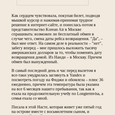
Как сердцем чувствовала, покупая билет, подводя
мышкой курсор и нажимая-принимая трудное
решение в интернет-сайте, и понеслась потом в
представительство Korean Air в Москве
спрашивать: возможен ли бесплатный обмен в
случае чего, смена даты рейса возвращения. "Да", –
был мне ответ. На самом деле в реальности – "нет",
забегу вперед – мне пришлось выложить тысячу
американских долларов за то, чтобы поменять дату
возвращения домой. Из Нанди – в Москву. Причем
обмен был вынужденный.
В самый последний день и час перед вылетом я
все-таки умудрилась заглянуть в Yandex и
посмотреть погоду на Фиджи и обомлела – плюс 36
ежедневно, причем эта температура была указана
на все 6 месяцев нашего пребывания, так как я
ехала на продолжительную учебу по Longtermvisa, а
семья ехала со мной.
Писала я этой Насте, которая живет уже пятый год
на острове вместе с восьмилетним сыном, и