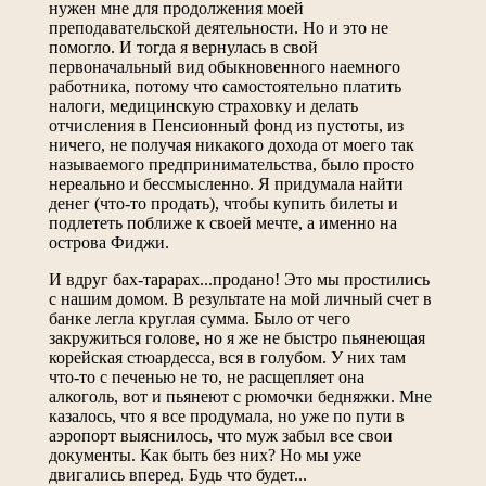
нужен мне для продолжения моей
преподавательской деятельности. Но и это не
помогло. И тогда я вернулась в свой
первоначальный вид обыкновенного наемного
работника, потому что самостоятельно платить
налоги, медицинскую страховку и делать
отчисления в Пенсионный фонд из пустоты, из
ничего, не получая никакого дохода от моего так
называемого предпринимательства, было просто
нереально и бессмысленно. Я придумала найти
денег (что-то продать), чтобы купить билеты и
подлететь поближе к своей мечте, а именно на
острова Фиджи.
И вдруг бах-тарарах...продано! Это мы простились
с нашим домом. В результате на мой личный счет в
банке легла круглая сумма. Было от чего
закружиться голове, но я же не быстро пьянеющая
корейская стюардесса, вся в голубом. У них там
что-то с печенью не то, не расщепляет она
алкоголь, вот и пьянеют с рюмочки бедняжки. Мне
казалось, что я все продумала, но уже по пути в
аэропорт выяснилось, что муж забыл все свои
документы. Как быть без них? Но мы уже
двигались вперед. Будь что будет...