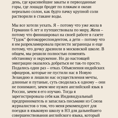
день, где красивейшие закаты и первозданные
горы, где лошади бродят по пляжам и океан
нереально солон, как будто пачку крупной соли
растворили в стакане воды.
Мы все хотели уехать. Я – потому что уже жила в
Германии 6 лет и путешествовала по миру, Женя –
потому что финишировал на своей работе в газете
"Гудок" фотокорреспондентом, а дети – потому что
я им разрекламировала прелести заграницы и еще
потому, что дочку дразнили в московской школе. В
общем, мы решили полностью поменять
обстановку и окружение. Но до настоящей
эмиграции оказалось добраться не так-то просто.
Подались один раз – отказ. Объяснения индийских
офицеров, которые не пустили нас в Новую
Зеландию и лишили нас осуществления мечты,
длинные и путаные, суть сводилась к одному – они
не понимают, зачем мне нужен английский язык в
России, зачем я его изучаю. Тогда я
зарегистрировала себя как Индивидуальный
предприниматель и запаслась письмами из Союза
журналистов о том, что меня рекомендуют для
поездки в языковую школу в НЗ для дальнейшего
совершенствования английского языка, который