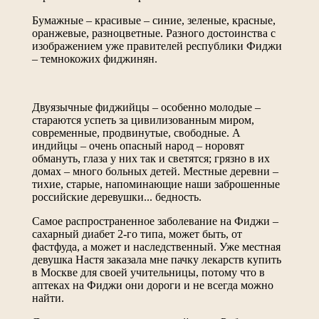
Бумажные – красивые – синие, зеленые, красные,
оранжевые, разноцветные. Разного достоинства с
изображением уже правителей республики Фиджи
– темнокожих фиджинян.
Двуязычные фиджийцы – особенно молодые –
стараются успеть за цивилизованным миром,
современные, продвинутые, свободные. А
индийцы – очень опасный народ – норовят
обмануть, глаза у них так и светятся; грязно в их
домах – много больных детей. Местные деревни –
тихие, старые, напоминающие наши заброшенные
российские деревушки... бедность.
Самое распространенное заболевание на Фиджи –
сахарный диабет 2-го типа, может быть, от
фастфуда, а может и наследственный. Уже местная
девушка Настя заказала мне пачку лекарств купить
в Москве для своей учительницы, потому что в
аптеках на Фиджи они дороги и не всегда можно
найти.