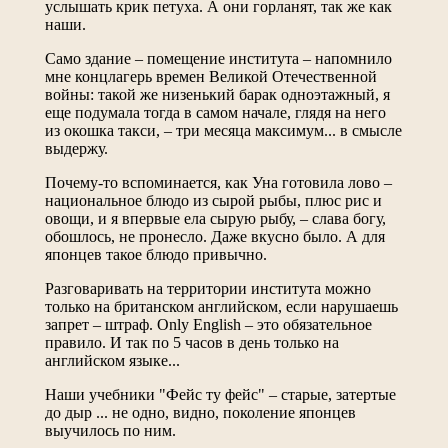
услышать крик петуха. А они горланят, так же как
наши.
Само здание – помещение института – напомнило
мне концлагерь времен Великой Отечественной
войны: такой же низенький барак одноэтажный, я
еще подумала тогда в самом начале, глядя на него
из окошка такси, – три месяца максимум... в смысле
выдержу.
Почему-то вспоминается, как Уна готовила лово –
национальное блюдо из сырой рыбы, плюс рис и
овощи, и я впервые ела сырую рыбу, – слава богу,
обошлось, не пронесло. Даже вкусно было. А для
японцев такое блюдо привычно.
Разговаривать на территории института можно
только на британском английском, если нарушаешь
запрет – штраф. Only English – это обязательное
правило. И так по 5 часов в день только на
английском языке...
Наши учебники "Фейс ту фейс" – старые, затертые
до дыр ... не одно, видно, поколение японцев
выучилось по ним.