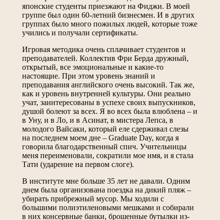
японские студенты приезжают на Фиджи. В моей
группе был один 60-летний бизнесмен. И в других
группах было много пожилых людей, которые тоже
учились и получали сертификаты.
Игровая методика очень сплачивает студентов и
преподавателей. Коллектив Фри Берда дружный,
открытый, все эмоциональные и какие-то
настоящие. При этом уровень знаний и
преподавания английского очень высокий. Так же,
как и уровень внутренней культуры. Они реально
учат, заинтересованы в успехе своих выпускников,
душой болеют за всех. Я во всех была влюблена – и
в Уну, и в Ло, и в Асинат, в мистера Лепса, в
молодого Вайсаки, который еле сдерживал слезы
на последнем моем дне – Graduate Day, когда я
говорила благодарственный спич. Учительницы
меня переименовали, сократили мое имя, и я стала
Тати (ударение на первом слоге).
В институте мне больше 35 лет не давали. Одним
днем была организована поездка на дикий пляж –
убирать прибрежный мусор. Мы ходили с
большими полиэтиленовыми мешками и собирали
в них консервные банки, брошенные бутылки из-