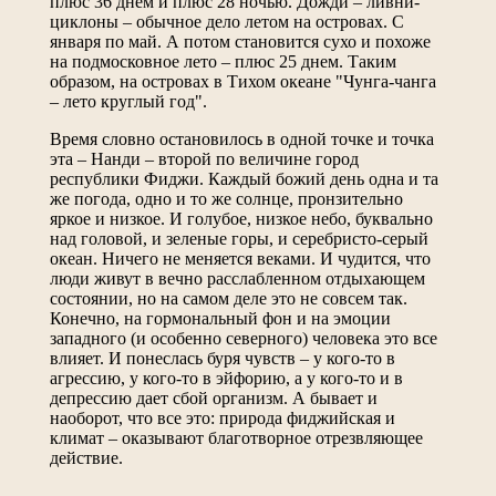
плюс 36 днем и плюс 28 ночью. Дожди – ливни-
циклоны – обычное дело летом на островах. С
января по май. А потом становится сухо и похоже
на подмосковное лето – плюс 25 днем. Таким
образом, на островах в Тихом океане "Чунга-чанга
– лето круглый год".
Время словно остановилось в одной точке и точка
эта – Нанди – второй по величине город
республики Фиджи. Каждый божий день одна и та
же погода, одно и то же солнце, пронзительно
яркое и низкое. И голубое, низкое небо, буквально
над головой, и зеленые горы, и серебристо-серый
океан. Ничего не меняется веками. И чудится, что
люди живут в вечно расслабленном отдыхающем
состоянии, но на самом деле это не совсем так.
Конечно, на гормональный фон и на эмоции
западного (и особенно северного) человека это все
влияет. И понеслась буря чувств – у кого-то в
агрессию, у кого-то в эйфорию, а у кого-то и в
депрессию дает сбой организм. А бывает и
наоборот, что все это: природа фиджийская и
климат – оказывают благотворное отрезвляющее
действие.