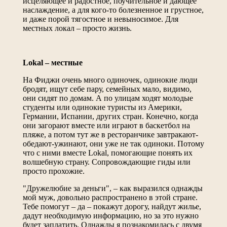
исцеляющее и радостное, поучительное и дающее
наслаждение, а для кого-то болезненное и грустное,
и даже порой тягостное и невыносимое. Для
местных локал – просто жизнь.
Lokal
– местные
На Фиджи очень много одиночек, одинокие люди
бродят, ищут себе пару, семейных мало, видимо,
они сидят по домам. А по улицам ходят молодые
студенты или одинокие туристы из Америки,
Германии, Испании, других стран. Конечно, когда
они загорают вместе или играют в баскетбол на
пляже, а потом тут же в ресторанчике завтракают-
обедают-ужинают, они уже не так одиноки. Потому
что с ними вместе Lokal, помогающие понять их
волшебную страну. Сопровождающие гиды или
просто прохожие.
"Дружелюбие за деньги", – как выразился однажды
мой муж, довольно распространено в этой стране.
Тебе помогут – да – покажут дорогу, найдут жилье,
дадут необходимую информацию, но за это нужно
будет заплатить. Однажды я познакомилась с двумя