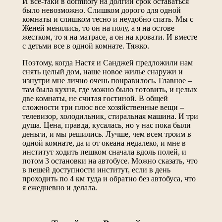
И все-таки в dormitory на долгий срок оставаться
было невозможно. Слишком дорого для одной
комнаты и слишком тесно и неудобно спать. Мы с
Женей менялись, то он на полу, а я на остове
жестком, то я на матрасе, а он на кровати. И вместе
с детьми все в одной комнате. Тяжко.
Поэтому, когда Настя и Санджей предложили нам
снять целый дом, наше новое жилье снаружи и
изнутри
мне лично очень понравилось. Главное –
там была кухня, где можно было готовить, и целых
две комнаты, не считая гостиной. В общей
сложности три плюс все хозяйственные вещи –
телевизор, холодильник, стиральная машина. И три
душа. Цена, правда, кусалась, но у нас пока были
деньги, и мы решились. Лучше, чем всем троим в
одной комнате, да и от океана недалеко, и мне в
институт ходить пешком сначала вдоль полей, и
потом 3 остановки на автобусе. Можно сказать, что
в пешей доступности институт, если в день
проходить по 4 км туда и обратно без автобуса, что
я ежедневно и делала.