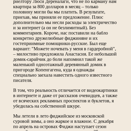
риелтору Люси Дереналаги, что не по карману нам
квартира за 800 долларов в месяц – только
половину могли бы мы платить. В результате,
приехав, мы приняли ее предложение. Плюс
дополнительно мы несли расходы за электричество
и за интернет (а он не безлимитный). Без
комментариев. Короче, нас поставили на бабло
конкретно дружелюбные фиджиняне и их
гостеприимные помощники-русские. Был еще
вариант: "Можете ночевать у меня в гардеробной",
– милостиво предложила Анастасия. Ее небольшой
домик-сарайчик до боли напомнил такой же
маленький одноэтажный деревянный домик в
пригороде Копенгагена, куда я однажды
специально заехала навестить одного известного
писателя.
В том, что реальность отличается от видеокартинки
в интернете и даже от рассказов очевидцев, а также
от всяческих рекламных проспектов и буклетов, я
убедилась на собственной шкуре.
Мы летели в лето фиджийское из московской
суровой зимы, а оно жаркое и влажное. С декабря
по апрель на островах Фиджи наступает сезон