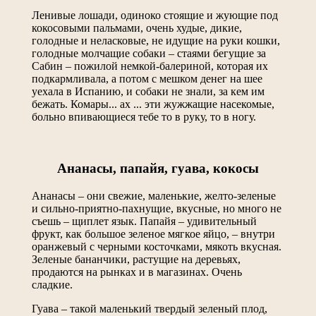
Ленивые лошади, одиноко стоящие и жующие под
кокосовыми пальмами, очень худые, дикие,
голодные и неласковые, не идущие на руки кошки,
голодные молчащие собаки – стаями бегущие за
Сабин – пожилой немкой-балериной, которая их
подкармливала, а потом с мешком денег на шее
уехала в Испанию, и собаки не знали, за кем им
бежать. Комары... ах ... эти жужжащие насекомые,
больно впивающиеся тебе то в руку, то в ногу.
Ананасы, папайя, гуава, кокосы
Ананасы – они свежие, маленькие, желто-зеленые
и сильно-приятно-пахнущие, вкусные, но много не
съешь – щиплет язык. Папайя – удивительный
фрукт, как большое зеленое мягкое яйцо, – внутри
оранжевый с черными косточками, мякоть вкусная.
Зеленые бананчики, растущие на деревьях,
продаются на рынках и в магазинах. Очень
сладкие.
Гуава – такой маленький твердый зеленый плод,