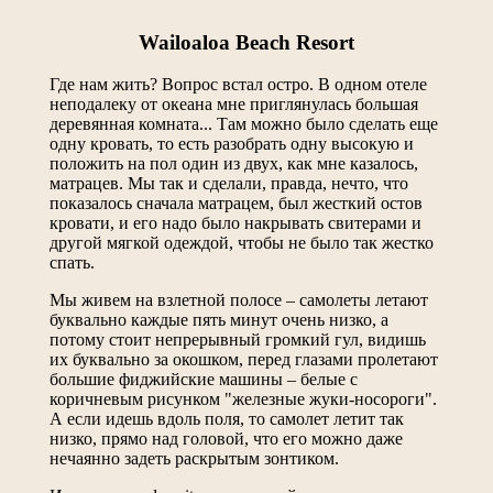
Wailoaloa Beach Resort
Где нам жить? Вопрос встал остро. В одном отеле
неподалеку от океана мне приглянулась большая
деревянная комната... Там можно было сделать еще
одну кровать, то есть разобрать одну высокую и
положить на пол один из двух, как мне казалось,
матрацев. Мы так и сделали, правда, нечто, что
показалось сначала матрацем, был жесткий остов
кровати, и его надо было накрывать свитерами и
другой мягкой одеждой, чтобы не было так жестко
спать.
Мы живем на взлетной полосе – самолеты летают
буквально каждые пять минут очень низко, а
потому стоит непрерывный громкий гул, видишь
их буквально за окошком, перед глазами пролетают
большие фиджийские машины – белые с
коричневым рисунком "железные жуки-носороги".
А если идешь вдоль поля, то самолет летит так
низко, прямо над головой, что его можно даже
нечаянно задеть раскрытым зонтиком.