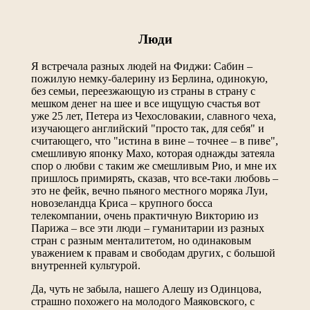
Люди
Я встречала разных людей на Фиджи: Сабин –
пожилую немку-балерину из Берлина, одинокую,
без семьи, переезжающую из страны в страну с
мешком денег на шее и все ищущую счастья вот
уже 25 лет, Петера из Чехословакии, славного чеха,
изучающего английский "просто так, для себя" и
считающего, что "истина в вине – точнее – в пиве",
смешливую японку Махо, которая однажды затеяла
спор о любви с таким же смешливым Рио, и мне их
пришлось примирять, сказав, что все-таки любовь –
это не фейк, вечно пьяного местного моряка Луи,
новозеландца Криса – крупного босса
телекомпании, очень практичную Викторию из
Парижа – все эти люди – гуманитарии из разных
стран с разным менталитетом, но одинаковым
уважением к правам и свободам других, с большой
внутренней культурой.
Да, чуть не забыла, нашего Алешу из Одинцова,
страшно похожего на молодого Маяковского, с