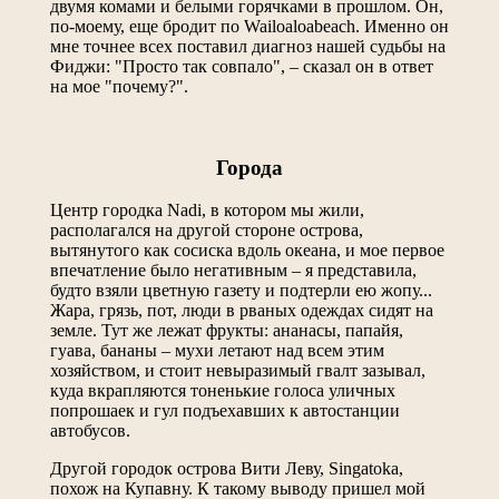
двумя комами и белыми горячками в прошлом. Он,
по-моему, еще бродит по Wailoaloabeach. Именно он
мне точнее всех поставил диагноз нашей судьбы на
Фиджи: "Просто так совпало", – сказал он в ответ
на мое "почему?".
Города
Центр городка Nadi, в котором мы жили,
располагался на другой стороне острова,
вытянутого как сосиска вдоль океана, и мое первое
впечатление было негативным – я представила,
будто взяли цветную газету и подтерли ею жопу...
Жара, грязь, пот, люди в рваных одеждах сидят на
земле. Тут же лежат фрукты: ананасы, папайя,
гуава, бананы – мухи летают над всем этим
хозяйством, и стоит невыразимый гвалт зазывал,
куда вкрапляются тоненькие голоса уличных
попрошаек и гул подъехавших к автостанции
автобусов.
Другой городок острова Вити Леву, Singatoka,
похож на Купавну. К такому выводу пришел мой