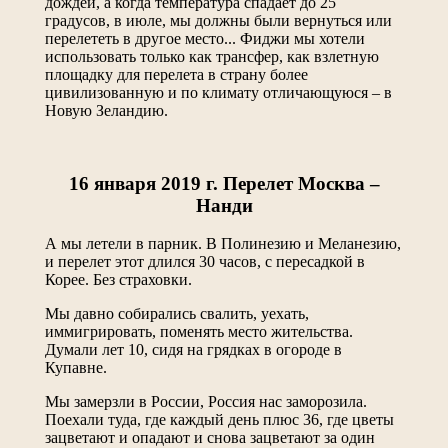
дождей, а когда температура спадает до 25
градусов, в июле, мы должны были вернуться или
перелететь в другое место... Фиджи мы хотели
использовать только как трансфер, как взлетную
площадку для перелета в страну более
цивилизованную и по климату отличающуюся – в
Новую Зеландию.
16 января 2019 г. Перелет Москва –
Нанди
А мы летели в парник. В Полинезию и Меланезию,
и перелет этот длился 30 часов, с пересадкой в
Корее. Без страховки.
Мы давно собирались свалить, уехать,
иммигрировать, поменять место жительства.
Думали лет 10, сидя на грядках в огороде в
Купавне.
Мы замерзли в России, Россия нас заморозила.
Поехали туда, где каждый день плюс 36, где цветы
зацветают и опадают и снова зацветают за один