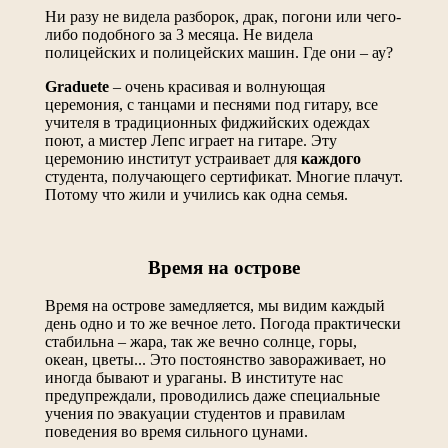
Ни разу не видела разборок, драк, погони или чего-
либо подобного за 3 месяца. Не видела
полицейских и полицейских машин. Где они – ау?
Graduete
– очень красивая и волнующая
церемония, с танцами и песнями под гитару, все
учителя в традиционных фиджийских одеждах
поют, а мистер Лепс играет на гитаре. Эту
церемонию институт устраивает для
каждого
студента, получающего сертификат. Многие плачут.
Потому что жили и учились как одна семья.
Время на острове
Время на острове замедляется, мы видим каждый
день одно и то же вечное лето. Погода практически
стабильна – жара, так же вечно солнце, горы,
океан, цветы... Это постоянство завораживает, но
иногда бывают и ураганы. В институте нас
предупреждали, проводились даже специальные
учения по эвакуации студентов и правилам
поведения во время сильного цунами.