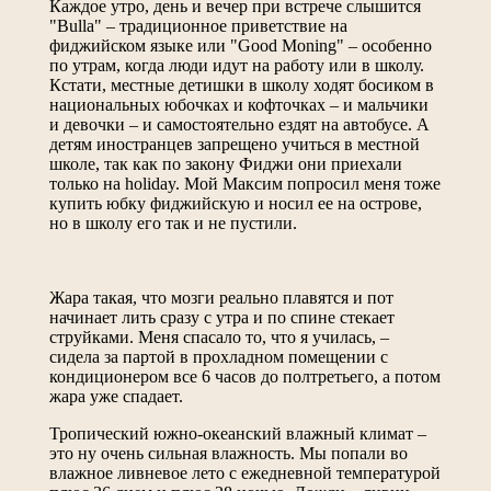
Каждое утро, день и вечер при встрече слышится
"Bulla" – традиционное приветствие на
фиджийском языке или "Good Moning" – особенно
по утрам, когда люди идут на работу или в школу.
Кстати, местные детишки в школу ходят босиком в
национальных юбочках и кофточках – и мальчики
и девочки – и самостоятельно ездят на автобусе. А
детям иностранцев запрещено учиться в местной
школе, так как по закону Фиджи они приехали
только на holiday. Мой Максим попросил меня тоже
купить юбку фиджийскую и носил ее на острове,
но в школу его так и не пустили.
Жара такая, что мозги реально плавятся и пот
начинает лить сразу с утра и по спине стекает
струйками. Меня спасало то, что я училась, –
сидела за партой в прохладном помещении с
кондиционером все 6 часов до полтретьего, а потом
жара уже спадает.
Тропический южно-океанский влажный климат –
это ну очень сильная влажность. Мы попали во
влажное ливневое лето с ежедневной температурой