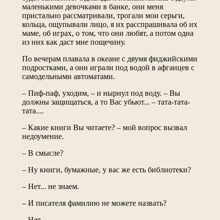
маленькими девочками в банке, они меня
пристально рассматривали, трогали мои серьги,
кольца, ощупывали лицо, я их расспрашивала об их
маме, об играх, о том, что они любят, а потом одна
из них как даст мне пощечину.
По вечерам плавала в океане с двумя фиджийскими
подростками, а они играли под водой в афганцев с
самодельными автоматами.
– Пиф-паф, уходим, – и нырнул под воду. – Вы
должны защищаться, а то Вас убьют... – тата-тата-
тата....
– Какие книги Вы читаете? – мой вопрос вызвал
недоумение.
– В смысле?
– Ну книги, бумажные, у вас же есть библиотеки?
– Нет... не знаем.
– И писателя фамилию не можете назвать?
– Нет.