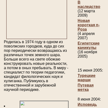
В
наследство
(12 марта
2009)
Новая
короткая п-
Роза
(4 апреля
2007)
Родилась в 1974 году в одном из
Египетские
поволжских городков, куда до сих
каникулы
пор периодически возвращаюсь из
(16 ноября
различных точек земного шара.
2005)
Больше всего на свете обожаю
конструировать новые реальности,
а потом в оных пребывать. В миру -
15 июня 2005:
специалист по теории педагогики,
Турецкие
кандидат филологических наук и
марши
хулиганка. Публикуюсь в
отечественной и зарубежной
Путевая
научной периодике.
метка
8 июня 2004:
Исповедь