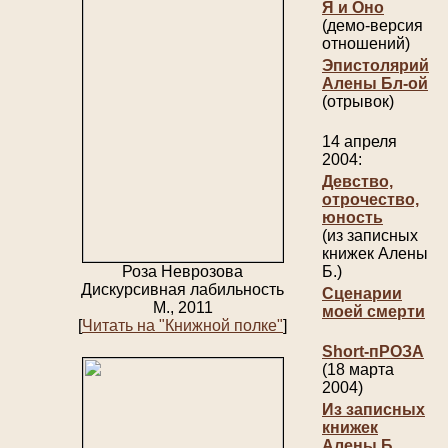
Я и Оно
(демо-версия
отношений)
Эпистолярий
Алены Бл-ой
(отрывок)
14 апреля
2004:
Девство,
отрочество,
юность
(из записных
книжек Алены
Роза Неврозова
Б.)
Дискурсивная лабильность
Сценарии
М., 2011
моей смерти
[
Читать на "Книжной полке"
]
Short-пРОЗА
(18 марта
2004)
Из записных
книжек
Алены Б.