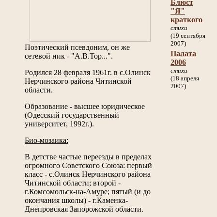
Блюст
"Я"
краткого
стихи
(19 сентября
2007)
Поэтический псевдоним, он же
Палата
сетевой ник - "А.В.Тор...".
2006
стихи
Родился 28 февраля 1961г. в с.Олинск
(18 апреля
Нерчинского района Читинской
2007)
области.
Образование - высшее юридическое
(Одесский государственный
университет, 1992г.).
Био-мозаика:
В детстве частые переезды в пределах
огромного Советского Союза: первый
класс - с.Олинск Нерчинского района
Читинской области; второй -
г.Комсомольск-на-Амуре; пятый (и до
окончания школы) - г.Каменка-
Днепровская Запорожской области.