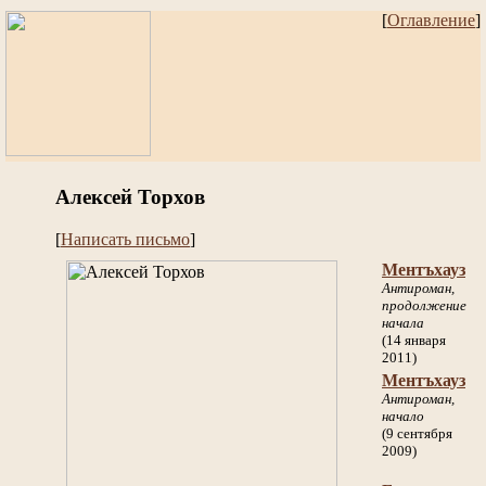
[
Оглавление
]
Алексей Торхов
[
Написать письмо
]
Ментъхауз
Антироман,
продолжение
начала
(14 января
2011)
Ментъхауз
Антироман,
начало
(9 сентября
2009)