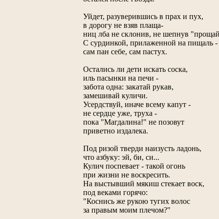
Уйдет, разуверившись в прах и пух,
в дорогу не взяв плаща-
ниц лба не склонив, не шепнув "прощай.
С сурдинкой, прилаженной на пищаль -
сам пан себе, сам пастух.
Остались ли дети искать соска,
иль пасынки на печи -
забота одна: закатай рукав,
замешивай куличи.
Усердствуй, иначе всему капут -
не сердце уже, труха -
пока "Магдалина!" не позовут
приветно издалека.
Под ризой тверди наизусть ладонь,
что азбуку: эй, би, си...
Кулич поспевает - такой огонь
при жизни не воскресить.
На выстывший мякиш стекает воск,
под веками горячо:
"Коснись же рукою тугих волос
за правым моим плечом?"