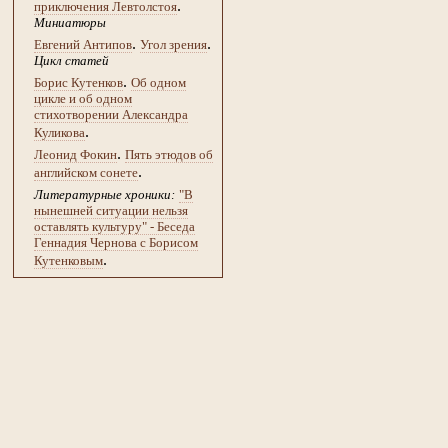
.
приключения Левтолстоя
Миниатюры
.
.
Евгений Антипов
Угол зрения
Цикл статей
.
Борис Кутенков
Об одном
цикле и об одном
стихотворении Александра
.
Куликова
.
Леонид Фокин
Пять этюдов об
.
английском сонете
Литературные хроники:
"В
нынешней ситуации нельзя
оставлять культуру" - Беседа
Геннадия Чернова с Борисом
.
Кутенковым