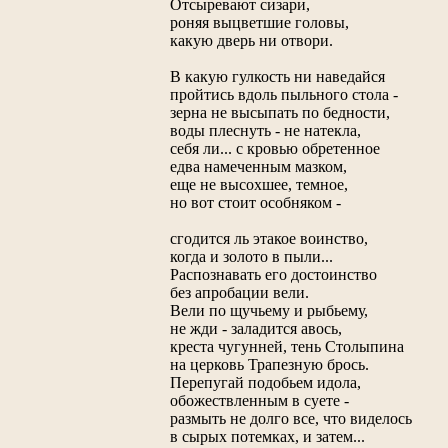
Отсыревают сизари,
роняя выцветшие головы,
какую дверь ни отвори.
В какую гулкость ни наведайся
пройтись вдоль пыльного стола -
зерна не высыпать по бедности,
воды плеснуть - не натекла,
себя ли... с кровью обретенное
едва намеченным мазком,
еще не высохшее, темное,
но вот стоит особняком -
сгодится ль этакое воинство,
когда и золото в пыли...
Распознавать его достоинство
без апробации вели.
Вели по щучьему и рыбьему,
не жди - заладится авось,
креста чугунней, тень Столыпина
на церковь Трапезную брось.
Перепугай подобьем идола,
обожествленным в суете -
размыть не долго все, что виделось
в сырых потемках, и затем...