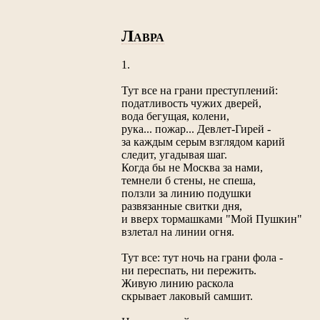
Л
АВРА
1.
Тут все на грани преступлений:
податливость чужих дверей,
вода бегущая, колени,
рука... пожар... Девлет-Гирей -
за каждым серым взглядом карий
следит, угадывая шаг.
Когда бы не Москва за нами,
темнели б стены, не спеша,
ползли за линию подушки
развязанные свитки дня,
и вверх тормашками "Мой Пушкин"
взлетал на линии огня.
Тут все: тут ночь на грани фола -
ни переспать, ни пережить.
Живую линию раскола
скрывает лаковый самшит.