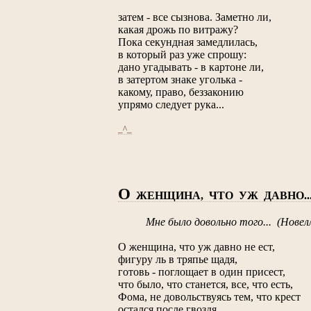
затем - все сызнова. Заметно ли,
какая дрожь по витражу?
Пока секундная замедлилась,
в который раз уже спрошу:
дано угадывать - в картоне ли,
в затертом знаке уголька -
какому, право, беззаконию
упрямо следует рука...
_^_
О
ЖЕНЩИНА, ЧТО УЖ ДАВНО..
Мне было довольно того... (Нове
О женщина, что уж давно не ест,
фигуру ль в тряпье щадя,
готовь - поглощает в один присест,
что было, что станется, все, что есть,
Фома, не довольствуясь тем, что крест
остался после гвоздя.