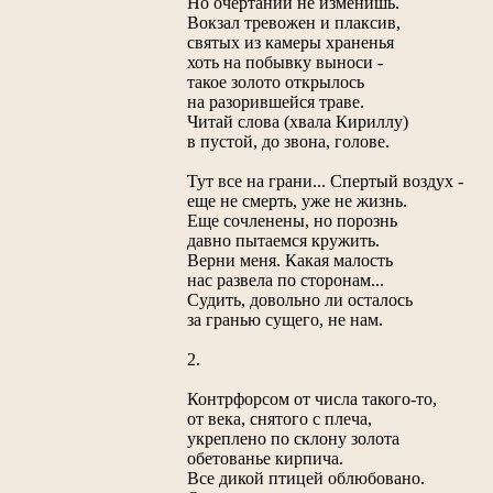
Но очертаний не изменишь.
Вокзал тревожен и плаксив,
святых из камеры храненья
хоть на побывку выноси -
такое золото открылось
на разорившейся траве.
Читай слова (хвала Кириллу)
в пустой, до звона, голове.
Тут все на грани... Спертый воздух -
еще не смерть, уже не жизнь.
Еще сочленены, но порознь
давно пытаемся кружить.
Верни меня. Какая малость
нас развела по сторонам...
Судить, довольно ли осталось
за гранью сущего, не нам.
2.
Контрфорсом от числа такого-то,
от века, снятого с плеча,
укреплено по склону золота
обетованье кирпича.
Все дикой птицей облюбовано.