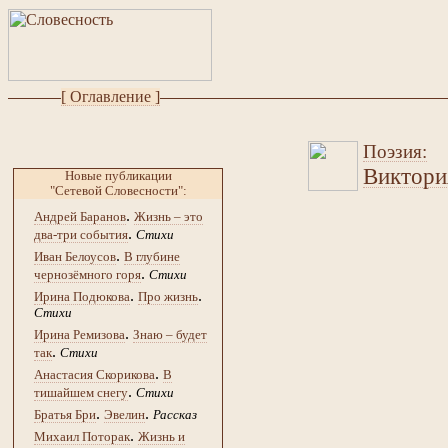
[ Оглавление ]
Поэзия:
Виктори
Новые публикации
"Сетевой Словесности":
.
Андрей Баранов
Жизнь – это
.
два-три события
Стихи
.
Иван Белоусов
В глубине
.
чернозёмного горя
Стихи
.
.
Ирина Подюкова
Про жизнь
Стихи
.
Ирина Ремизова
Знаю – будет
.
так
Стихи
.
Анастасия Скорикова
В
.
тишайшем снегу
Стихи
.
.
Братья Бри
Эвелин
Рассказ
.
Михаил Поторак
Жизнь и