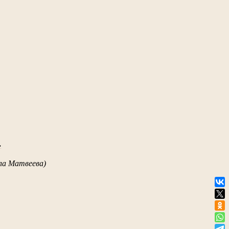
.
лла Матвеева)