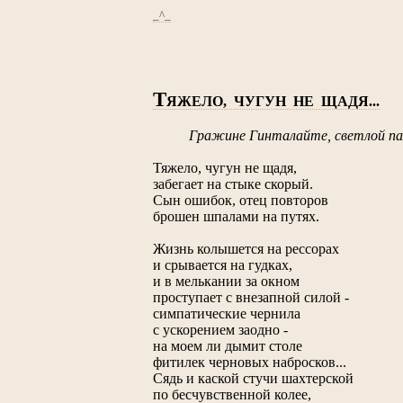
_^_
Т
ЯЖЕЛО, ЧУГУН НЕ ЩАДЯ...
Гражине Гинталайте, светлой п
Тяжело, чугун не щадя,
забегает на стыке скорый.
Сын ошибок, отец повторов
брошен шпалами на путях.
Жизнь колышется на рессорах
и срывается на гудках,
и в мелькании за окном
проступает с внезапной силой -
симпатические чернила
с ускорением заодно -
на моем ли дымит столе
фитилек черновых набросков...
Сядь и каской стучи шахтерской
по бесчувственной колее,