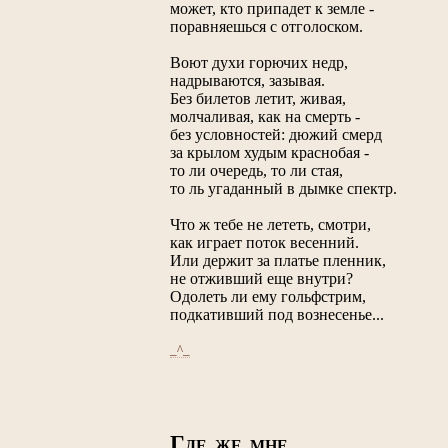
может, кто припадет к земле -
поравняешься с отголоском.
Воют духи горючих недр,
надрываются, зазывая.
Без билетов летит, живая,
молчаливая, как на смерть -
без условностей: дюжий смерд
за крылом худым краснобая -
то ли очередь, то ли стая,
то ль угаданный в дымке спектр.
Что ж тебе не лететь, смотри,
как играет поток весенний.
Или держит за платье пленник,
не отживший еще внутри?
Одолеть ли ему гольфстрим,
подкативший под вознесенье...
_^_
Г
ДЕ ЖЕ МНЕ...