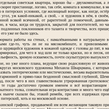
отдельная советская квартира, хорошо бы – двухкомнатная, а 
о скорее пристанище, логово, так себе, комната в коммуналке, в м
о в питерских условиях, где жилищный вопрос, как нигде, остёр 
й угол, уж какой-никакой, а свой, – и художник в нём, в своё
ённой всякой всячиной, от раритетной до помоечной, давным
ю, в часы, когда он трудился, закрытой для посетителей, но ч
подлинных поклонников его таланта и творчества, всех прише
 его уже не было здесь.
ормата работы на стенах, с намалёванными в натуральную в
мыми где-то, чуть ли не на мясокомбинате, и привозимыми
о щурящийся художник в кожаной одежде с головы до пят, в мас
ормировал, для чего в ход шли не только краски, но и песок,
ельефность, зримую осязаемость, почти скульптурную выпуклост
ие, но уже иного плана, ведущие свою родословную от живопи
 кругах московского художника Михаила Шварцмана, с которым
азвать эзотерическими или мистическими, весьма выразительны
 гармонией и прямо-таки бездонной смысловой глубиной, Шемя
ад, после чего в них главенствовали утрированная гротесковос
 те годы достаточно громким именем и всё возрастающим к 
акатного толка, сознательная игра контрастами и много чего е
ак нынче сказали бы, этакий римейк, при всех издержках пр
 питерский, хоть и на московской основе.
кинской графики, продаваемой им всем желающим таковую при