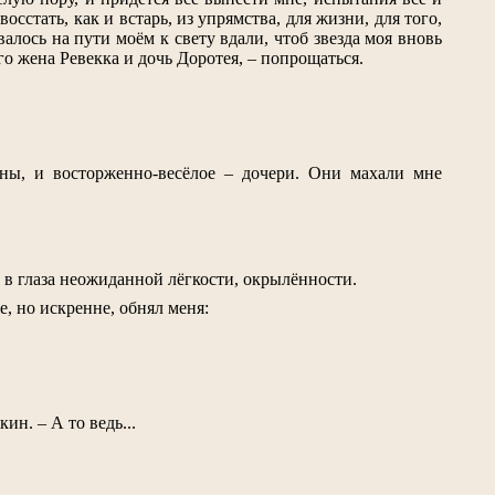
сстать, как и встарь, из упрямства, для жизни, для того,
алось на пути моём к свету вдали, чтоб звезда моя вновь
го жена Ревекка и дочь Доротея, – попрощаться.
ены, и восторженно-весёлое – дочери. Они махали мне
 в глаза неожиданной лёгкости, окрылённости.
е, но искренне, обнял меня:
н. – А то ведь...