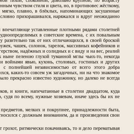
ой тихой, спокойной, довольно крупной, по возрасту
енным чувством стиля и цвета, но, в противовес жёсткому,
, мягко, плавно, в блёклых, напоминающих засушенные
, словно прихорашивался, наряжался и вдруг неожиданно
ей впечатляюще уставленные плотными рядами столетней
рудноопределимых в советские времена, с их повальным
 разительно так от них отличающихся, в своей броской
ужек, чашек, солонок, тарелок, массивных кофейников и
ерством, надёжных и солидных и с виду и на вес, реалий
 ныне пеленою глухой туманной мглы чьих-то, некогда
и войнами явью, кухонь, столовых, гостиных и других
, с полнейшей независимостью от всего этого добра
ихся, каких-то совсем уж загадочных, ни на что знакомое
ло прекрасно известно художнику, но далеко не всегда
ков, и книги, напечатанные в столетии двадцатом, куда
 судя по всему, нужные хозяевам, иначе здесь бы их не
 предметов, мелких и покрупнее, принадлежности быта,
тносился с должным вниманием, да и произведения свои
 грохот, ритмически покачиваясь, то и дело перематывая