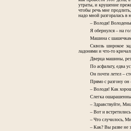
утраты, и крушение прежни
чтобы речь мне продлить,
надо мной разгоралась в ю
– Володя! Володень
Я обернулся – на го
Машина с шашечками
Сквозь широкое за
ладонями и что-то кричал
Дверца машины, резк
По асфальту, едва 
Он почти летел – с
Прямо с разгону он 
– Володя! Как хорошо
Слегка ошарашенный
– Здравствуйте, Миш
– Вот и встретились
– Что случилось, Ми
– Как? Вы разве не 