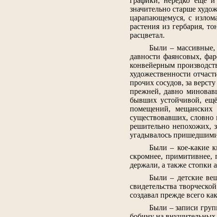
графики, нередко ещё и
значительно старше худож
царапающемуся, с излом
растения из гербария, т
расцветал.
Были – массивные,
давности фаянсовых, фар
конвейерным производств
художественности отчаст
прочих сосудов, за верс
прежней, давно миновав
бывших устойчивой, ещё
помещений, мещанских 
существовавших, словно и
решительно непохожих, з
угадывалось пришедшими 
Были – кое-какие к
скромнее, примитивнее, 
держали, а также стопки 
Были – детские вещ
свидетельства творческо
создавал прежде всего как
Были – записи груп
бобину на внушительных 