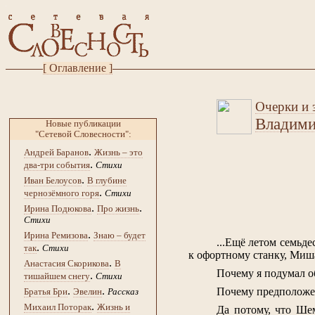
[ Оглавление ]
Очерки и э
Владими
Новые публикации
"Сетевой Словесности":
.
Андрей Баранов
Жизнь – это
.
два-три события
Стихи
.
Иван Белоусов
В глубине
.
чернозёмного горя
Стихи
.
.
Ирина Подюкова
Про жизнь
Стихи
.
Ирина Ремизова
Знаю – будет
...Ещё летом семьд
.
так
Стихи
к офортному станку, Миша
.
Анастасия Скорикова
В
Почему я подумал о
.
тишайшем снегу
Стихи
.
.
Почему предположен
Братья Бри
Эвелин
Рассказ
.
Михаил Поторак
Жизнь и
Да потому, что Шем