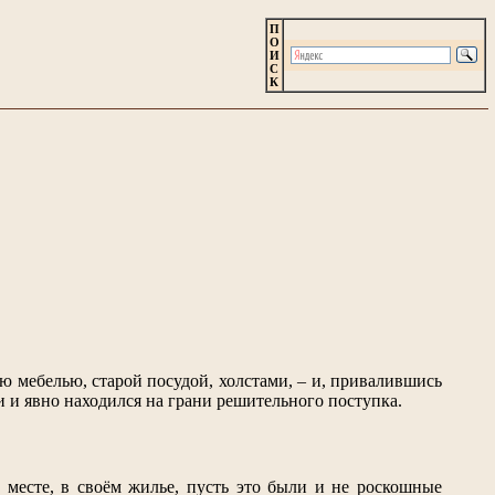
П
О
И
С
К
ую мебелью, старой посудой, холстами, – и, привалившись
 и явно находился на грани решительного поступка.
а месте, в своём жилье, пусть это были и не роскошные