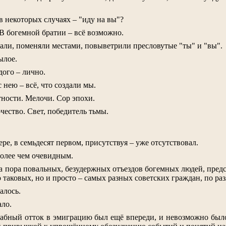
в некоторых случаях – "иду на вы"?
 В богемной братии – всё возможно.
али, поменяли местами, повыветрили пресловутые "ты" и "вы".
ылое.
дого – лично.
с нею – всё, что создали мы.
тности. Мелочи. Сор эпохи.
чество. Свет, победитель тьмы.
ре, в семьдесят первом, присутствуя – уже отсутствовал.
более чем очевидным.
да пора повальных, безудержных отъездов богемных людей, пре
о таковых, но и просто – самых разных советских граждан, по р
алось.
ало.
бный отток в эмиграцию был ещё впереди, и невозможно было д