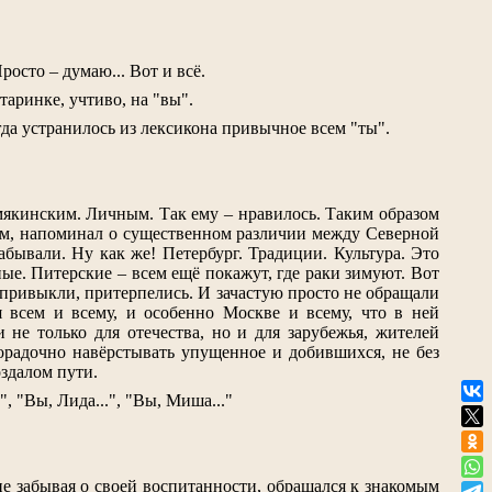
росто – думаю... Вот и всё.
аринке, учтиво, на "вы".
да устранилось из лексикона привычное всем "ты".
якинским. Личным. Так ему – нравилось. Таким образом
им, напоминал о существенном различии между Северной
бывали. Ну как же! Петербург. Традиции. Культура. Это
ые. Питерские – всем ещё покажут, где раки зимуют. Вот
о привыкли, притерпелись. И зачастую просто не обращали
 всем и всему, и особенно Москве и всему, что в ней
не только для отечества, но и для зарубежья, жителей
орадочно навёрстывать упущенное и добившихся, не без
здалом пути.
, "Вы, Лида...", "Вы, Миша..."
 не забывая о своей воспитанности, обращался к знакомым