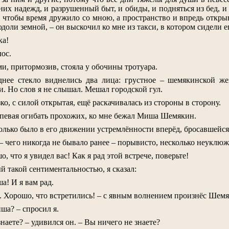
х надежд, и разрушенный быт, и обиды, и подняться из бед, и во
 чтобы время дружило со мною, а пространство и впредь открыв
доли земной, – он выскочил ко мне из такси, в котором сидели е
ка!
лос.
, притормозив, стояла у обочины тротуара.
днее стекло виднелись два лица: грустное – шемякинской ж
и. Но слов я не слышал. Мешал городской гул.
о, с силой открытая, ещё раскачивалась из стороны в сторону.
успевая огибать прохожих, ко мне бежал Миша Шемякин.
только было в его движении устремлённости вперёд, бросавшейся
– чего никогда не бывало ранее – порывисто, несколько неуклюж
, что я увидел вас! Как я рад этой встрече, поверьте!
 такой сентиментальностью, я сказал:
а! И я вам рад.
. Хорошо, что встретились! – с явным волнением произнёс Шемяки
ша? – спросил я.
знаете? – удивился он. – Вы ничего не знаете?