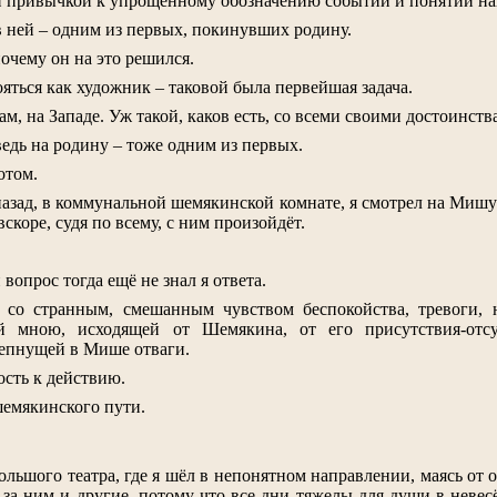
й привычкой к упрощённому обозначению событий и понятий наз
 ней – одним из первых, покинувших родину.
очему он на это решился.
яться как художник – таковой была первейшая задача.
там, на Западе. Уж такой, каков есть, со всеми своими достоинств
ведь на родину – тоже одним из первых.
отом.
 назад, в коммунальной шемякинской комнате, я смотрел на Мишу
скоре, судя по всему, с ним произойдёт.
вопрос тогда ещё не знал я ответа.
 со странным, смешанным чувством беспокойства, тревоги,
ой мною, исходящей от Шемякина, от его присутствия-отс
репнущей в Мише отваги.
ость к действию.
шемякинского пути.
Большого театра, где я шёл в непонятном направлении, маясь от о
а за ним и другие, потому что все дни тяжелы для души в неве