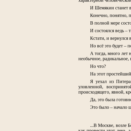
характерной человеческо
И Шемякин станет в
Конечно, понятно, п
В полной мере состо
И состоялся ведь – 
Кстати, и вернулся 
Но всё это будет – п
А тогда, много лет
необычное, радикальное, в
Но что?
На этот простейший 
Я уехал из Питера
уловленной, воспринят
происходящего, явной, к
Да, это была готовн
Это было – начало 
...В Москве, возле 
как провести этот день, 