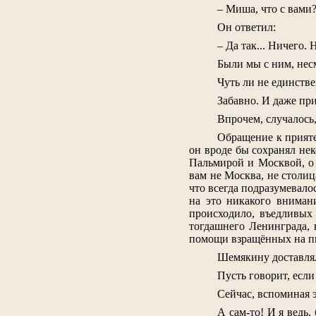
– Миша, что с вами
Он ответил:
– Да так... Ничего. 
Были мы с ним, несм
Чуть ли не единств
Забавно. И даже пр
Впрочем, случалось
Обращение к прият
он вроде бы сохранял не
Пальмирой и Москвой, о 
вам не Москва, не столи
что всегда подразумевало
на это никакого вниман
происходило, въедливых 
тогдашнего Ленинграда, 
помощи взращённых на пит
Шемякину доставляло
Пусть говорит, если
Сейчас, вспоминая э
А сам-то! И я ведь