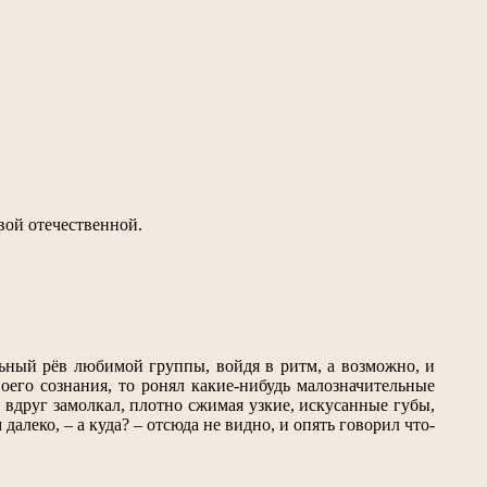
ивой отечественной.
ьный рёв любимой группы, войдя в ритм, а возможно, и
оего сознания, то ронял какие-нибудь малозначительные
о вдруг замолкал, плотно сжимая узкие, искусанные губы,
далеко, – а куда? – отсюда не видно, и опять говорил что-