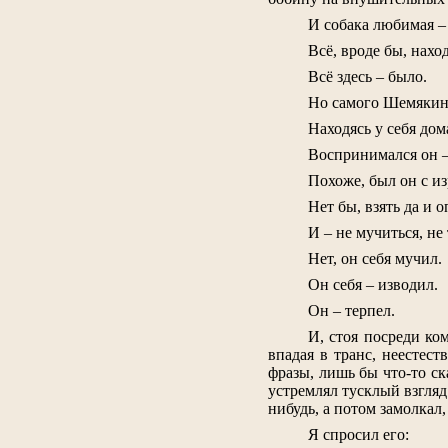
И собака любимая – 
Всё, вроде бы, нахо
Всё здесь – было.
Но самого Шемякина
Находясь у себя дома
Воспринимался он – 
Похоже, был он с и
Нет бы, взять да и 
И – не мучиться, не
Нет, он себя мучил.
Он себя – изводил.
Он – терпел.
И, стоя посреди ко
впадая в транс, неестес
фразы, лишь бы что-то ск
устремлял тусклый взгляд 
нибудь, а потом замолкал,
Я спросил его: