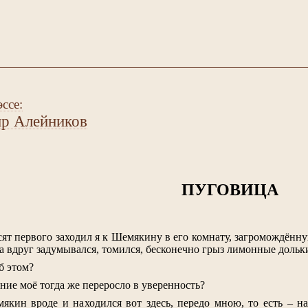
ссе:
р Алейников
ПУГОВИЦА
есят первого заходил я к Шемякину в его комнату, загромождённ
 вдруг задумывался, томился, бесконечно грыз лимонные дольки
б этом?
ие моё тогда же переросло в уверенность?
якин вроде и находился вот здесь, передо мною, то есть – н