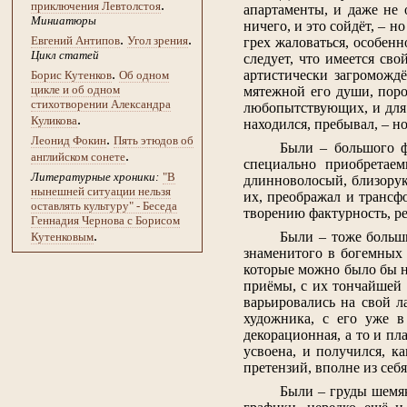
.
приключения Левтолстоя
апартаменты, и даже не 
Миниатюры
ничего, и это сойдёт, – н
.
.
Евгений Антипов
Угол зрения
грех жаловаться, особенн
Цикл статей
следует, что имеется сво
.
артистически загроможд
Борис Кутенков
Об одном
цикле и об одном
мятежной его души, поро
стихотворении Александра
любопытствующих, и для 
.
Куликова
находился, пребывал, – но
.
Леонид Фокин
Пять этюдов об
Были – большого ф
.
английском сонете
специально приобретае
Литературные хроники:
"В
длинноволосый, близорук
нынешней ситуации нельзя
их, преображал и трансф
оставлять культуру" - Беседа
творению фактурность, р
Геннадия Чернова с Борисом
.
Были – тоже больш
Кутенковым
знаменитого в богемных
которые можно было бы н
приёмы, с их тончайшей
варьировались на свой л
художника, с его уже в
декорационная, а то и пл
усвоена, и получился, к
претензий, вполне из себя
Были – груды шемя