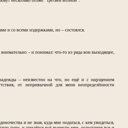
овут несколько позже "третьей волной".
ами и со всеми издержками, но – состоялся.
 внимательно – и понимал: что-то из ряда вон выходящее,
 надежды – неизвестно на что, но ещё и с ощущением
утствия, от непривычной для меня неопределённости
диночества и не зная, куда мне податься, с кем увидеться,
сёлую пору, и придётся всё вынести мне, испытания все и