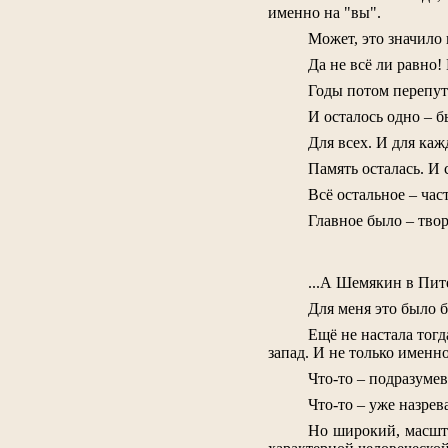
именно на "вы".
Может, это значило 
Да не всё ли равно!
Годы потом перепут
И осталось одно – б
Для всех. И для каж
Память осталась. И 
Всё остальное – час
Главное было – твор
...А Шемякин в Пите
Для меня это было 
Ещё не настала тог
запад. И не только именн
Что-то – подразумев
Что-то – уже назрев
Но широкий, масшта