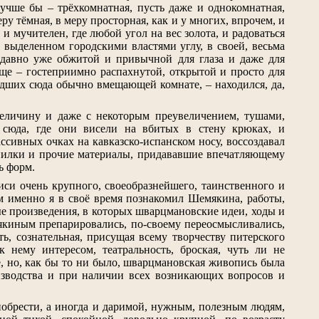
лучше бы – трёхкомнатная, пусть даже и однокомнатная,
еру тёмная, в меру просторная, как и у многих, впрочем, и
и мучителен, где любой угол на вес золота, и радоваться
м, выделенном городскими властями углу, в своей, весьма
-давно уже обжитой и привычной для глаза и даже для
аще – гостеприимно распахнутой, открытой и просто для
дших сюда обычно вмещающей комнате, – находился, да,
еличину и даже с некоторым преувеличением, тушами,
 сюда, где они висели на вбитых в стену крюках, и
сивных очках на кавказско-испанском носу, воссоздавал
 опилки и прочие материалы, придававшие впечатляющему
ь форм.
си очень крупного, своеобразнейшего, таинственного и
 именно я в своё время познакомил Шемякина, работы,
е произведения, в которых шварцмановские идеи, ходы и
киным препарировались, по-своему переосмысливались,
ть, сознательная, присущая всему творчеству питерского
нему интересом, театральность, броская, чуть ли не
щё, но, как бы то ни было, шварцмановская живопись была
оизводства и при наличии всех возникающих вопросов и
обрести, а иногда и даримой, нужным, полезным людям,