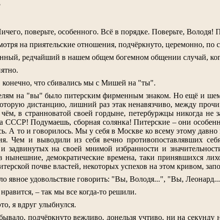
?
Ничего, поверьте, особенного. Всё в порядке. Поверьте, Володя! П
отря на приятельские отношения, подчёркнуто, церемонно, по ст
енный, редчайший в нашем общем богемном общении случай, ког
иятно.
, конечно, что сбивались мы с Мишей на "ты".
елям на "вы" было питерским фирменным знаком. Но ещё и шем
которую дистанцию, лишний раз этак ненавязчиво, между проч
чём, в странноватой своей гордыне, петербуржцы никогда не за
ца СССР! Подумаешь, сборная солянка! Питерские – они особенн
сь. А то и говорилось. Мы у себя в Москве ко всему этому давн
ия. Чем и выводили из себя вечно противопоставлявших себя
и задвинутых на своей мнимой избранности и значительности 
в нынешние, демократические времена, таки принявшихся лих
ерской почве властей, некоторых успехов на этом кривом, запо
 явное удовольствие говорить: "Вы, Володя...", "Вы, Леонард..."
 нравится, – так мы все когда-то решили.
то, я вдруг улыбнулся.
, бывало, подчёркнуто вежливо, донельзя учтиво, ни на секунду