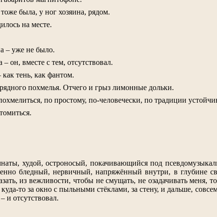
тоже была, у ног хозяина, рядом.
дилось на месте.
 – уже не было.
 – он, вместе с тем, отсутствовал.
как тень, как фантом.
зрядного похмелья. Отчего и грыз лимонные дольки.
опохмелиться, по простому, по-человечески, по традиции устойч
 томиться.
мнаты, худой, остроносый, покачивающийся под псевдомузыкал
твенно бледный, нервичный, напряжённый внутри, в глубине св
азать, из вежливости, чтобы не смущать, не озадачивать меня, т
куда-то за окно с пыльными стёклами, за стену, и дальше, совсем 
 – и отсутствовал.