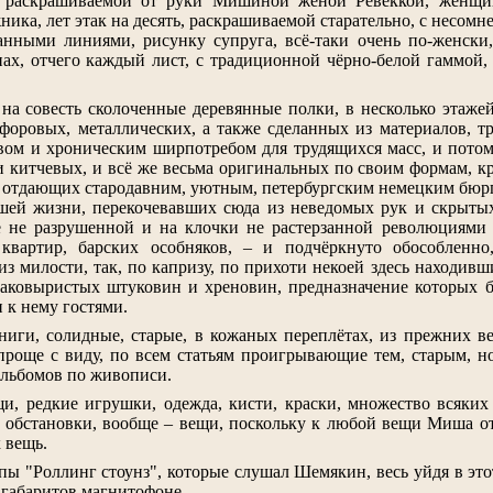
 раскрашиваемой от руки Мишиной женой Ревеккой, женщин
ника, лет этак на десять, раскрашиваемой старательно, с несомн
анными линиями, рисунку супруга, всё-таки очень по-женски
онах, отчего каждый лист, с традиционной чёрно-белой гаммой
 на совесть сколоченные деревянные полки, в несколько этаж
форовых, металлических, а также сделанных из материалов, т
ом и хроническим ширпотребом для трудящихся масс, и потому
и китчевых, и всё же весьма оригинальных по своим формам, кр
ту отдающих стародавним, уютным, петербургским немецким бюрг
шей жизни, перекочевавших сюда из неведомых рук и скрытых
 не разрушенной и на клочки не растерзанной революциями 
квартир, барских особняков, – и подчёркнуто обособленно
з милости, так, по капризу, по прихоти некоей здесь находивш
аковыристых штуковин и хреновин, предназначение которых бы
к нему гостями.
ниги, солидные, старые, в кожаных переплётах, из прежних ве
проще с виду, по всем статьям проигрывающие тем, старым, но,
альбомов по живописи.
и, редкие игрушки, одежда, кисти, краски, множество всяких
й обстановки, вообще – вещи, поскольку к любой вещи Миша о
 вещь.
пы "Роллинг стоунз", которые слушал Шемякин, весь уйдя в этот
габаритов магнитофоне.