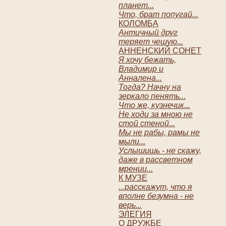
планет...
Что, брат попугай...
КОЛОМБА
Античный друг
теряет чешую...
АННЕНСКИЙ СОНЕТ
Я хочу бежать,
Владимир и
Анналена...
Тогда? Начну на
зеркало пенять...
Что же, кузнечик...
Не ходи за мною не
стой стеной...
Мы не рабы, рамы не
мыли...
Услышишь - не скажу,
даже в рассветном
мрении...
К МУЗЕ
...расскажут, что я
вполне безумна - не
верь...
ЭЛЕГИЯ
О ДРУЖБЕ