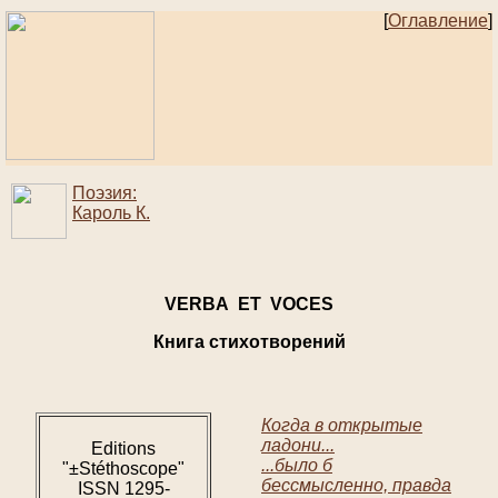
[
Оглавление
]
Поэзия:
Кароль К.
VERBA ET VOCES
Книга стихотворений
Когда в открытые
ладони...
Editions
...было б
"±Stéthoscope"
бессмысленно, правда
ISSN 1295-