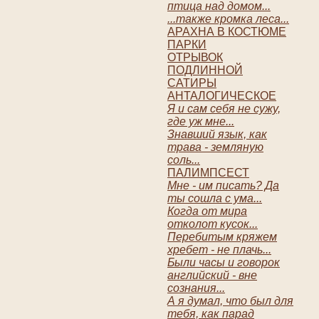
птица над домом...
...также кромка леса...
АРАХНА В КОСТЮМЕ
ПАРКИ
ОТРЫВОК
ПОДЛИННОЙ
САТИРЫ
АНТАЛОГИЧЕСКОЕ
Я и сам себя не сужу,
где уж мне...
Знавший язык, как
трава - земляную
соль...
ПАЛИМПСЕСТ
Мне - им писать? Да
ты сошла с ума...
Когда от мира
отколот кусок...
Перебитым кряжем
хребет - не плачь...
Были часы и говорок
английский - вне
сознания...
А я думал, что был для
тебя, как парад