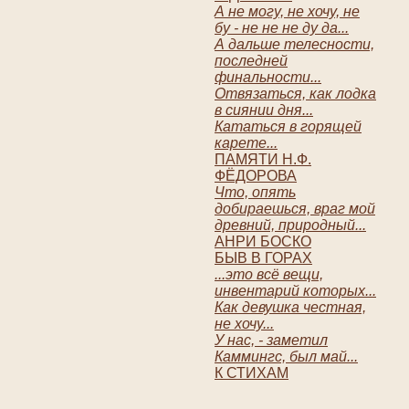
А не могу, не хочу, не
бу - не не не ду да...
А дальше телесности,
последней
финальности...
Отвязаться, как лодка
в сиянии дня...
Кататься в горящей
карете...
ПАМЯТИ Н.Ф.
ФËДОРОВА
Что, опять
добираешься, враг мой
древний, природный...
АНРИ БОСКО
БЫВ В ГОРАХ
...это всë вещи,
инвентарий которых...
Как девушка честная,
не хочу...
У нас, - заметил
Каммингс, был май...
К СТИХАМ