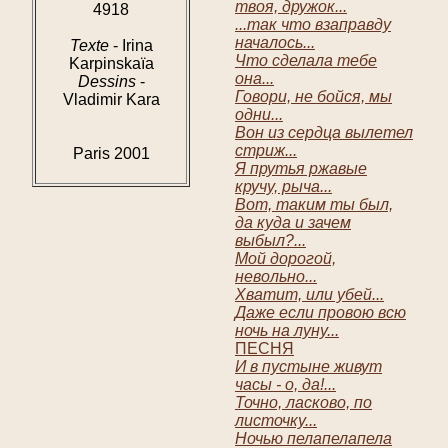
твоя, дружок...
4918
...так что взаправду
началось...
Texte
- Irina
Что сделала тебе
Karpinskaïa
она...
Dessins
-
Говори, не бойся, мы
Vladimir Kara
одни...
Вон из сердца вылетел
стриж...
Paris 2001
Я прутья ржавые
кручу, рыча...
Вот, таким ты был,
да куда и зачем
выбыл?...
Мой дорогой,
невольно...
Хватит, или убей...
Даже если провою всю
ночь на луну...
ПЕСНЯ
И в пустыне живут
часы - о, да!...
Точно, ласково, по
листочку...
Ночью пелапелапела