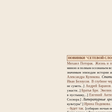
НОВИНКИ "СЕТЕВОЙ СЛ
Михаил Поторак
.
Жизнь и п
миною и полным осознаньем все
значимым эпизодам истории ан
Александра Куликова
.
Стат
Иван Белоусов
.
В глубине че
Андрей Баранов
не суметь...]
Братья Бри
.
Эвелин
ужасти...]
Евгений Анти
в пустышку,...]
Литературные хро
Соснора.]
Ирина Подюкова
культуры".]
– будет так
.
[собираю ночью но