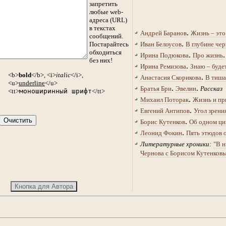
запретить
любые web-
адреса (URL)
в текстах
.
Андрей Баранов
Жизнь – это
сообщений.
.
Постарайтесь
Иван Белоусов
В глубине чер
обходиться
.
Ирина Подюкова
Про жизнь
без них!
.
Ирина Ремизова
Знаю – буде
<b>
bold
</b>, <i>
italic
</i>,
.
Анастасия Скорикова
В тиша
<u>
underline
</u>
.
.
Братья Бри
Эвелин
Рассказ
<tt>
моноширинный шрифт
</tt>
.
Михаил Поторак
Жизнь и пр
.
Евгений Антипов
Угол зрени
.
Борис Кутенков
Об одном ци
.
Леонид Фокин
Пять этюдов 
Литературные хроники:
"В н
Чернова с Борисом Кутенков