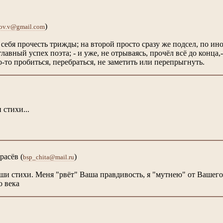
)
ov.v@gmail.com
себя прочесть трижды; на второй просто сразу же подсел, по ином
 главный успех поэта; - и уже, не отрываясь, прочёл всё до конц
-то пробиться, перебраться, не заметить или перепрыгнуть.
стихи...
расёв
(
)
bsp_chita@mail.ru
и стихи. Меня "рвёт" Ваша правдивость, я "мутнею" от Вашего 
о века