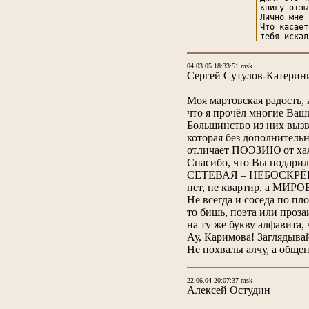
книгу отзы
Лично мне 
Что касает
тебя искал
04.03.05 18:33:51 msk
Сергей Сутулов-Катерин
Моя мартовская радость, 
что я прочёл многие Ва
Большинство из них вызв
которая без дополнитель
отличает ПОЭЗИЮ от халт
Спасибо, что Вы подарил
СЕТЕВАЯ – НЕБОСКРЁБ 
нет, не квартир, а МИРО
Не всегда и соседа по пл
то бишь, поэта или проза
на ту же букву алфавита, 
Ау, Каримова! Заглядывай
Не похвалы алчу, а общен
22.06.04 20:07:37 msk
Алексей Остудин