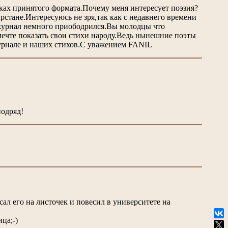
ках принятого формата.Почему меня интересует поэзия?
рстане.Интересуюсь не зря,так как с недавнего времени
 журнал немного приободрился.Вы молодцы что
мечте показать свои стихи народу.Ведь нынешние поэты
урнале и наших стихов.С уважением FANIL
подряд!
ал его на листочек и повесил в университете на
ца;-)