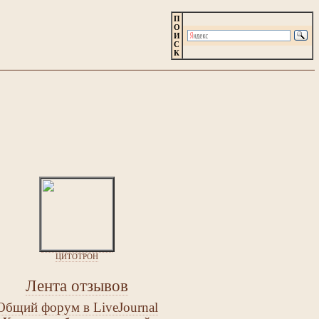
П
О
И
С
К
ЦИТОТРОН
Лента отзывов
Общий форум в LiveJournal