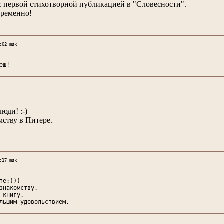
с первой стихотворной публикацией в "Словесности".
временно!
:02 msk
еш!
юди! :-)
мству в Питере.
:17 msk
те:)))
знакомству.
 книгу.
льшим удовольствием.