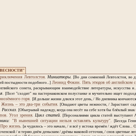
ОВЕСНОСТИ"
риключения Левтолстоя
.
Миниатюры
.
[Во дни сомнений Левтолстоя, во 
Леонид Фокин
.
Пять этюдов об английском с
й постыдности подобного...]
глийского сонета, раскрывающим взаимодействие литературы, искусства и..
ья
.
[Поэт "сходит" на пастернаковском полустанке и мучительно ищет подход к
рнозёмного горя
.
[И дольше жизни длился этот день, / Но дневника кончаются 
.
Жизнь – это два-три события
.
[Опадают цветы нежности, / Зарастают сад
.
Рассказ
.
[Обыгрывай надежду, когда она несёт на себе хотя бы блёклый знак 
пов
.
Угол зрения
.
Цикл статей
.
[Персоналиями цикла статей выступают 
ники:
"В нынешней ситуации нельзя оставлять культуру"
.
[Беседа Ген
.
Про жизнь
.
[и чудилось – это начало, / и всё у истока времён / ждёт Слова... 
ченской / и теряю днём деньским / дрёмы маковой отточия, / снов цветные лепе