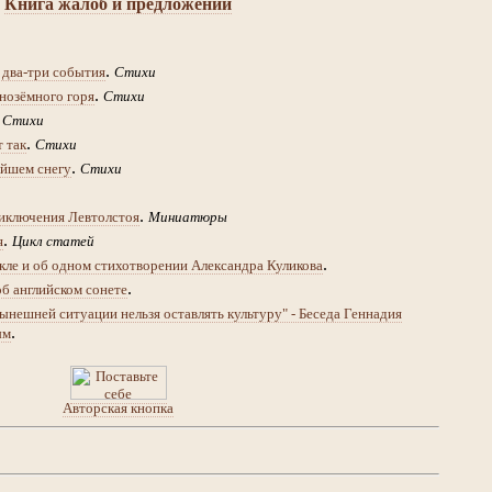
Книга жалоб и предложений
.
 два-три события
Стихи
.
нозёмного горя
Стихи
.
Стихи
.
т так
Стихи
.
йшем снегу
Стихи
.
иключения Левтолстоя
Миниатюры
.
я
Цикл статей
.
кле и об одном стихотворении Александра Куликова
.
об английском сонете
ынешней ситуации нельзя оставлять культуру" - Беседа Геннадия
.
ым
Авторская кнопка