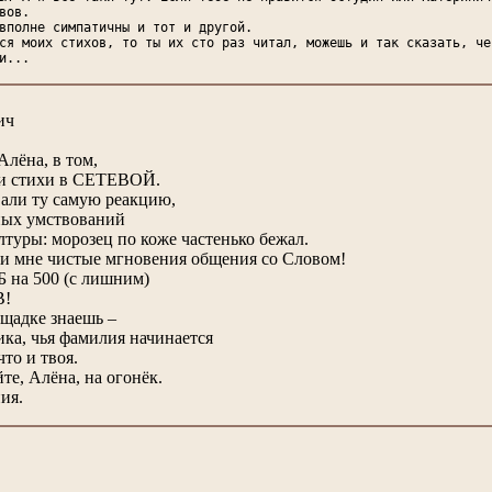
вов.
вполне симпатичны и тот и другой.
ся моих стихов, то ты их сто раз читал, можешь и так сказать, че
и...
ич
Алёна, в том,
ши стихи в СЕТЕВОЙ.
али ту самую реакцию,
ных умствований
уры: морозец по коже частенько бежал.
и мне чистые мгновения общения со Словом!
на 500 (с лишним)
В!
ощадке знаешь –
ика, чья фамилия начинается
что и твоя.
те, Алёна, на огонёк.
ия.