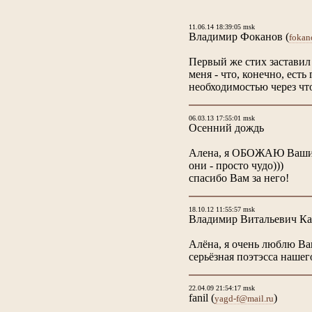
11.06.14 18:39:05 msk
Владимир Фоканов
(
fokan
Первый же стих заставил 
меня - что, конечно, есть
необходимостью через что
06.03.13 17:55:01 msk
Осенний дождь
Алена, я ОБОЖАЮ Ваши 
они - просто чудо)))
спасибо Вам за него!
18.10.12 11:55:57 msk
Владимир Витальевич Ка
Алёна, я очень люблю Ваш
серьёзная поэтэсса нашег
22.04.09 21:54:17 msk
fanil
(
)
yagd-f@mail.ru