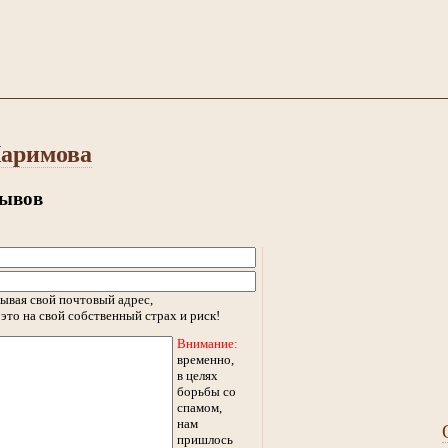
Каримова
зывов
ывая свой почтовый адрес,
это на свой собственный страх и риск!
Внимание:
временно,
в целях
борьбы со
спамом,
нам
пришлось