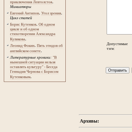
.
приключения Левтолстоя
Миниатюры
.
.
Евгений Антипов
Угол зрения
Цикл статей
.
Борис Кутенков
Об одном
цикле и об одном
стихотворении Александра
.
Куликова
Допустимые
.
Леонид Фокин
Пять этюдов об
тэги:
.
английском сонете
Литературные хроники:
"В
нынешней ситуации нельзя
оставлять культуру" - Беседа
Геннадия Чернова с Борисом
.
Кутенковым
Архивы: