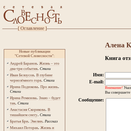
[ Оглавление ]
Алена 
Новые публикации
"Сетевой Словесности":
Книга от
.
Андрей Баранов
Жизнь – это
.
два-три события
Стихи
.
Имя:
Иван Белоусов
В глубине
.
чернозёмного горя
Стихи
E-mail:
.
.
Ирина Подюкова
Про жизнь
Внимание!
Указ
Стихи
Вы совершаете 
.
Ирина Ремизова
Знаю – будет
Сообщение:
.
так
Стихи
.
Анастасия Скорикова
В
.
тишайшем снегу
Стихи
.
.
Братья Бри
Эвелин
Рассказ
.
Михаил Поторак
Жизнь и