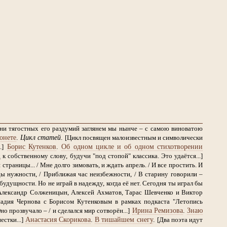
дни тягостных его раздумий заглянем мы нынче – с самою виноватою
онете
.
Цикл статей
.
[Цикл посвящен малоизвестным и символически
Борис Кутенков
.
Об одном цикле и об одном стихотворении
.]
 собственному слову, будучи "под стопой" классика. Это удаётся...]
страницы... / Мне долго зимовать, и ждать апрель. / И все простить. И
ы нужности, / Приближая час неизбежности, / В старину говорили –
будущности. Но не играй в надежду, когда её нет. Сегодня ты играл бы
Александр Солженицын, Алексей Ахматов, Тарас Шевченко и Виктор
надия Чернова с Борисом Кутенковым в рамках подкаста "Летопись
Ирина Ремизова
.
Знаю
Оно прозвучало – / и сделался мир сотворён...]
Анастасия Скорикова
.
В тишайшем снегу
.
стки...]
[Два поэта идут