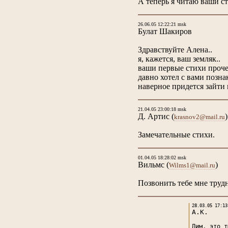
А теперь я читаю ваши ст
26.06.05 12:22:21 msk
Булат Шакиров
Здравствуйте Алена..
я, кажется, ваш земляк..
ваши первые стихи проче
давно хотел с вами позна
наверное придется зайти 
21.04.05 23:00:18 msk
Д. Артис
(
)
krasnov2@mail.ru
Замечательные стихи.
01.04.05 18:28:02 msk
Вильмс
(
)
Wilms1@mail.ru
Позвонить тебе мне труд
28.03.05 17:13
А.К.
Дим, это т