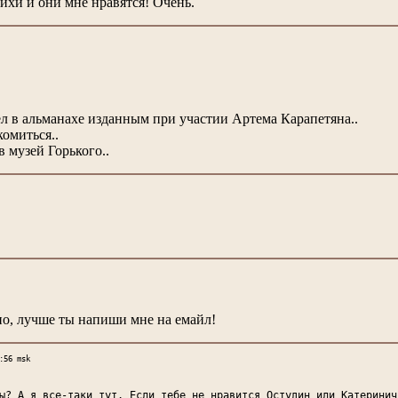
ихи и они мне нравятся! Очень.
л в альманахе изданным при участии Артема Карапетяна..
комиться..
в музей Горького..
но, лучше ты напиши мне на емайл!
:56 msk
ы? А я все-таки тут. Если тебе не нравится Остудин или Катеринич