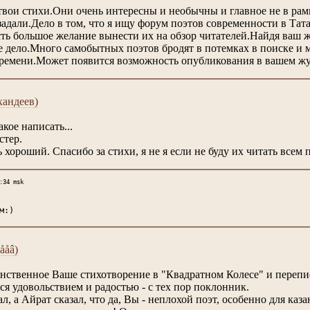
твои стихи.Они очень интересны и необычны и главное не в рам
адали.Дело в том, что я ищу форум поэтов современности в Тата
ть большое желание вынести их на обзор читателей.Найдя ваш
е дело.Много самобытных поэтов бродят в потемках в поиске и 
ремени.Может появится возможность опубликования в вашем ж
хандеев)
кое написать...
стер.
 хороший. Спасибо за стихи, я не я если не буду их читать всем 
:34 msk
м:)
ååâ)
инственное Ваше стихотворение в "Квадратном Колесе" и перепис
ся удовольствием и радостью - с тех пор поклонник.
, а Айрат сказал, что да, Вы - неплохой поэт, особенно для казан