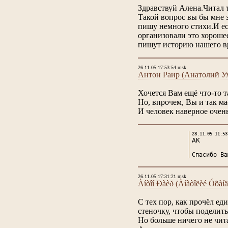
Здравствуй Алена.Читал 
Такой вопрос вы бы мне з
пишу немного стихи.И ес
организовали это хороше
пишут историю нашего в
26.11.05 17:53:54 msk
Антон Раир (Анатолий У
Хочется Вам ещё что-то та
Но, впрочем, Вы и так ма
И человек наверное очень
28.11.05 11:53
АК
Спасибо Ва
26.11.05 17:31:21 msk
Àíòîí Ðàèð (Àíàòîëèé Óõàíä
С тех пор, как прочёл ед
стеночку, чтобы поделить
Но больше ничего не читал