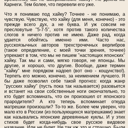
Карнеги. Тем более, что перевели его уже.
Что я понимаю под хайку? Точнее - не понимаю, а
чувствую. Чувствую, что хайку (для меня, конечно) - это
прежде всего дух, а не буква. И уж совсем не
пресловутые "5-7-5", хотя против такого количества
слогов я ничего против не имею. Даже рад, когда
удается обойтись именно ими. Часто нас,
русскоязычных авторов трехстрочечных верлибров
(такое определение, с моей точки зрения, точнее)
упрекают в том, что мы не пишем "настоящих японских"
хайку. Так мы и сами, мягко говоря, не японцы. Мы
другие, и хорошо, что другие. Вообще, даже термин
"хайку" мне порядком надоел (вот оно - кощунство!).
Терпеть его можно, конечно, за неимением лучшего. Я
бы даже позволил себе такой прогноз: когда жанр
"русских хайку" (пусть пока так называется) разовьется
и встанет на свои собственные ноги окончательно, то
кто будет вспоминать, что он произошел от японского
прародителя? А кто теперь вспоминает откуда
матрешки произошли? То-то же. Более чем уверен, что
мало кто в России (из пользующихся матрешками) знает
как назывались японские деревянные куклы. И у этих
стихов будет когда-нибудь свое русское видовое
название. Или не будет. Не так уж это и страшно. Были