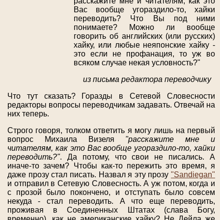
расскажите мне и читателям, как это
Вас вообще угораздило-то, хайки
переводить? Что Вы под ними
понимаете? Можно ли вообще
говорить об английских (или русских)
хайку, или любые неяпонские хайку -
это если не профанация, то уж во
всяком случае некая условность?"
из письма редактора переводчику
Что тут сказать? Горазды в Сетевой Словесности
редакторы вопросы переводчикам задавать. Отвечай на
них теперь.
Строго говоря, толком ответить я могу лишь на первый
вопрос Михаила Визеля
"расскажите мне и
читателям, как это Вас вообще угораздило-то, хайки
переводить?"
. Да потому, что свои не писались. А
иначе-то зачем? Чтобы как-то пережить это время, я
даже прозу стал писать. Назвал я эту прозу
"Sandiegan"
и отправил в Сетевую Словесность. А уж потом, когда и
с прозой было покончено, и отступать было совсем
некуда - стал переводить. А что еще переводить,
проживая в Соединенных Штатах (слава Богу,
временно), как не американские хайку? Не Дейла же