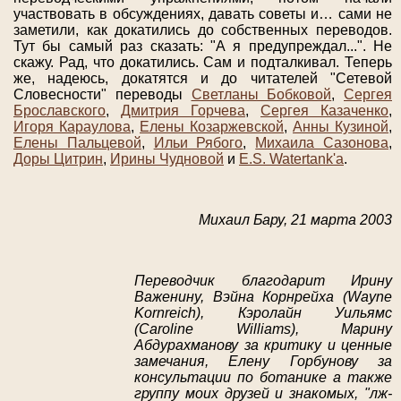
участвовать в обсуждениях, давать советы и… сами не
заметили, как докатились до собственных переводов.
Тут бы самый раз сказать: "А я предупреждал...". Не
скажу. Рад, что докатились. Сам и подталкивал. Теперь
же, надеюсь, докатятся и до читателей "Сетевой
Словесности" переводы
Светланы Бобковой
,
Сергея
Брославского
,
Дмитрия Горчева
,
Сергея Казаченко
,
Игоря Караулова
,
Елены Козаржевской
,
Анны Кузиной
,
Елены Пальцевой
,
Ильи Рябого
,
Михаила Сазонова
,
Доры Цитрин
,
Ирины Чудновой
и
E.S. Watertank'a
.
Михаил Бару, 21 марта 2003
Переводчик благодарит Ирину
Важенину, Вэйна Корнрейха (Wayne
Kornreich), Кэролайн Уильямс
(Caroline Williams), Марину
Абдурахманову за критику и ценные
замечания, Елену Горбунову за
консультации по ботанике а также
группу моих друзей и знакомых, "лж-