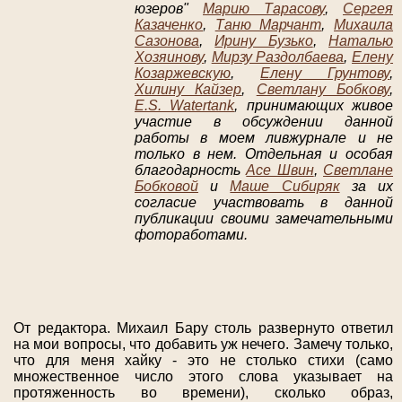
юзеров"
Марию Тарасову
,
Сергея
Казаченко
,
Таню Марчант
,
Михаила
Сазонова
,
Ирину Бузько
,
Наталью
Хозяинову
,
Мирзу Раздолбаева
,
Елену
Козаржевскую
,
Елену Грунтову
,
Хилину Кайзер
,
Светлану Бобкову
,
E.S. Watertank
, принимающих живое
участие в обсуждении данной
работы в моем ливжурнале и не
только в нем. Отдельная и особая
благодарность
Асе Швин
,
Светлане
Бобковой
и
Маше Сибиряк
за их
согласие участвовать в данной
публикации своими замечательными
фотоработами.
От редактора.
Михаил Бару столь развернуто ответил
на мои вопросы, что добавить уж нечего. Замечу только,
что для меня хайку - это не столько стихи (само
множественное число этого слова указывает на
протяженность во времени), сколько образ,