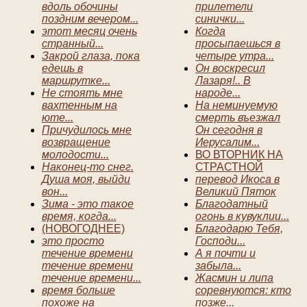
вдоль обочины
прилетели
поздним вечером...
синички...
этот месяц очень
Когда
странный...
просыпаешься в
Закрой глаза, пока
четыре утра...
едешь в
Он воскресил
маршрутке...
Лазаря!.. В
Не стоять мне
народе...
вахтенным на
На неминуемую
юте...
смерть въезжал
Причудилось мне
Он сегодня в
возвращение
Иерусалим...
молодости...
ВО ВТОРНИК НА
Наконец-то снег.
СТРАСТНОЙ
Душа моя, выйди
перевод Икоса в
вон...
Великий Пяток
Зима - это такое
Благодатный
время, когда...
огонь в кувуклии...
(НОВОГОДНЕЕ)
Благодарю Тебя,
это просто
Господи...
течение времени
А я почти и
течение времени
забыла...
течение времени...
Жасмин и липа
время больше
соревнуются: кто
похоже на
позже...