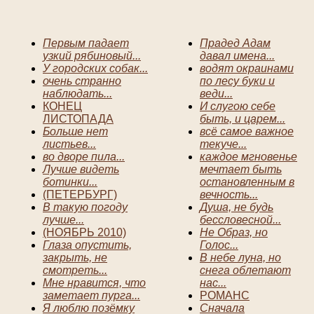
Первым падает
Прадед Адам
узкий рябиновый...
давал имена...
У городских собак...
водят окраинами
очень странно
по лесу буки и
наблюдать...
веди...
КОНЕЦ
И слугою себе
ЛИСТОПАДА
быть, и царем...
Больше нет
всё самое важное
листьев...
текуче...
во дворе пила...
каждое мгновенье
Лучше видеть
мечтает быть
ботинки...
остановленным в
(ПЕТЕРБУРГ)
вечность...
В такую погоду
Душа, не будь
лучше...
бессловесной...
(НОЯБРЬ 2010)
Не Образ, но
Глаза опустить,
Голос...
закрыть, не
В небе луна, но
смотреть...
снега облетают
Мне нравится, что
нас...
заметает пурга...
РОМАНС
Я люблю позёмку
Сначала