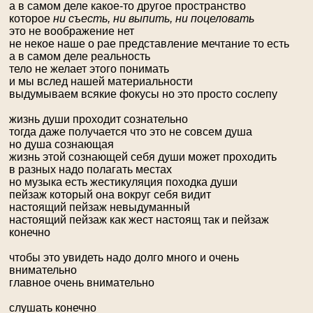
а в самом деле какое-то другое пространство
которое
ни съесть, ни выпить, ни поцеловать
это не воображение нет
не некое наше о рае представление мечтание то есть
а в самом деле реальность
тело не желает этого понимать
и мы вслед нашей материальности
выдумываем всякие фокусы но это просто сослепу
жизнь души проходит сознательно
тогда даже получается что это не совсем душа
но душа сознающая
жизнь этой сознающей себя души может проходить
в разных надо полагать местах
но музыка есть жестикуляция походка души
пейзаж который она вокруг себя видит
настоящий пейзаж невыдуманный
настоящий пейзаж как жест настоящ так и пейзаж
конечно
чтобы это увидеть надо долго много и очень
внимательно
главное очень внимательно
слушать конечно