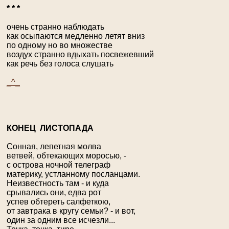
* * *
очень странно наблюдать
как осыпаются медленно летят вниз
по одному но во множестве
воздух странно вдыхать посвежевший
как речь без голоса слушать
_^_
К
ОНЕЦ ЛИСТОПАДА
Сонная, лепетная молва
ветвей, обтекающих моросью, -
с острова ночной телеграф
материку, устланному посланцами.
Неизвестность там - и куда
срывались они, едва рот
успев обтереть салфеткою,
от завтрака в кругу семьи? - и вот,
один за одним все исчезли...