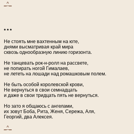
_^_
* * *
Не стоять мне вахтенным на юте,
днями высматривая край мира
сквозь однообразную линию горизонта.
Не танцевать рок-н-ролл на рассвете,
не попирать ногой Гималаев,
не лететь на лошади над ромашковым полем.
Не быть особой королевской крови,
Не вернуться в свои семнадцать
и даже в свои тридцать пять не вернуться.
Но зато я общаюсь с ангелами,
их зовут Боба, Рита, Женя, Сережа, Аля,
Георгий, два Алексея.
_^_