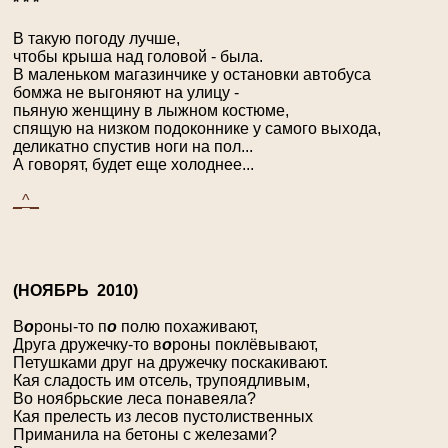
* * *
В такую погоду лучше,
чтобы крыша над головой - была.
В маленьком магазинчике у остановки автобуса
бомжа не выгоняют на улицу -
пьяную женщину в лыжном костюме,
спящую на низком подоконнике у самого выхода,
деликатно спустив ноги на пол...
А говорят, будет еще холоднее...
_^_
(Н
ОЯБРЬ
2010)
В
о
роны-то п
о
полю похаживают,
Друга дружечку-то в
о
роны поклёвывают,
Петушками друг на дружечку поскакивают.
Кая сладость им отсель, трупоядливым,
Во ноябрьские леса понавеяла?
Кая прелесть из лесов пустолиственных
Приманила на бетоны с железами?