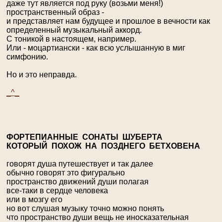
даже тут является под руку (возьми меня!)
пространственный образ -
и представляет нам будущее и прошлое в вечности как
определенный музыкальный аккорд.
С тоникой в настоящем, например.
Или - моцартиански - как всю услышанную в миг
симфонию.
Но и это неправда.
_^_
Ф
ОРТЕПИАННЫЕ СОНАТЫ
Ш
УБЕРТА
КОТОРЫЙ ПОХОЖ НА ПОЗДНЕГО
Б
ЕТХОВЕНА
говорят душа путешествует и так далее
обычно говорят это фигурально
пространство движений души полагая
все-таки в сердце человека
или в мозгу его
но вот слушая музыку точно можно понять
что пространство души вещь не иносказательная