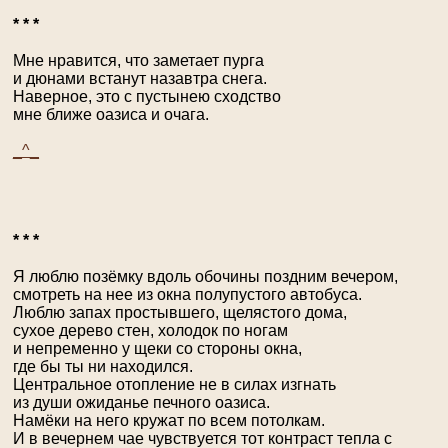
* * *
Мне нравится, что заметает пурга
и дюнами встанут назавтра снега.
Наверное, это с пустынею сходство
мне ближе оазиса и очага.
_^_
* * *
Я люблю позёмку вдоль обочины поздним вечером,
смотреть на нее из окна полупустого автобуса.
Люблю запах простывшего, щелястого дома,
сухое дерево стен, холодок по ногам
и непременно у щеки со стороны окна,
где бы ты ни находился.
Центральное отопление не в силах изгнать
из души ожиданье печного оазиса.
Намёки на него кружат по всем потолкам.
И в вечернем чае чувствуется тот контраст тепла с