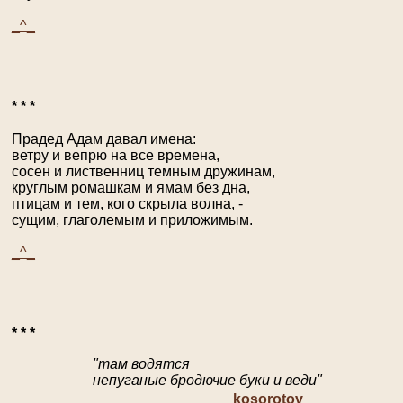
_^_
* * *
Прадед Адам давал имена:
ветру и вепрю на все времена,
сосен и лиственниц темным дружинам,
круглым ромашкам и ямам без дна,
птицам и тем, кого скрыла волна, -
сущим, глаголемым и приложимым.
_^_
* * *
"там водятся
непуганые бродючие буки и веди"
kosorotov