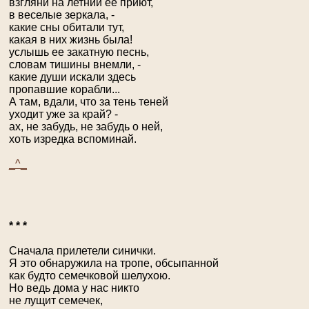
взгляни на летний ее приют,
в веселые зеркала, -
какие сны обитали тут,
какая в них жизнь была!
услышь ее закатную песнь,
словам тишины внемли, -
какие души искали здесь
пропавшие корабли...
А там, вдали, что за тень теней
уходит уже за край? -
ах, не забудь, не забудь о ней,
хоть изредка вспоминай.
_^_
* * *
Сначала прилетели синички.
Я это обнаружила на тропе, обсыпанной
как будто семечковой шелухою.
Но ведь дома у нас никто
не лущит семечек,