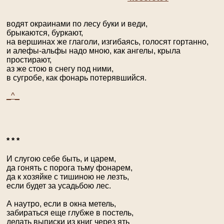
водят окраинами по лесу буки и веди,
брыкаются, буркают,
на вершинах же глаголи, изгибаясь, голосят гортанно,
и алефы-альфы надо мною, как ангелы, крыла
простирают,
аз же стою в снегу под ними,
в сугробе, как фонарь потерявшийся.
_^_
* * *
И слугою себе быть, и царем,
да гонять с порога тьму фонарем,
да к хозяйке с тишиною не лезть,
если будет за усадьбою лес.
А наутро, если в окна метель,
забираться еще глубже в постель,
делать выписки из книг через ять