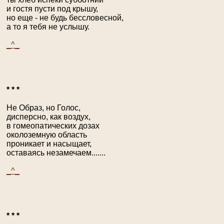
и гостя пусти под крышу,
но еще - не будь бессловесной,
а то я тебя не услышу.
_^_
* * *
Не Образ, но Голос,
дисперсно, как воздух,
в гомеопатических дозах
околоземную область
проникает и насыщает,
оставаясь незамечаем.......
_^_
* * *