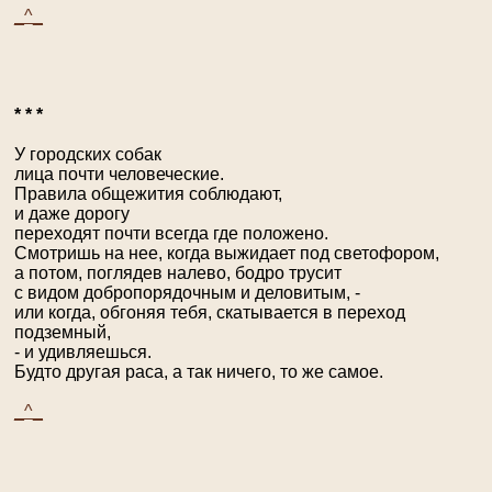
_^_
* * *
У городских собак
лица почти человеческие.
Правила общежития соблюдают,
и даже дорогу
переходят почти всегда где положено.
Смотришь на нее, когда выжидает под светофором,
а потом, поглядев налево, бодро трусит
с видом добропорядочным и деловитым, -
или когда, обгоняя тебя, скатывается в переход
подземный,
- и удивляешься.
Будто другая раса, а так ничего, то же самое.
_^_