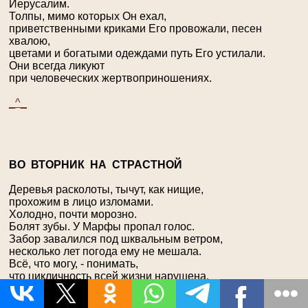
Иерусалим.
Толпы, мимо которых Он ехал,
приветственными криками Его провожали, песен
хвалою,
цветами и богатыми одеждами путь Его устилали.
Они всегда ликуют
при человеческих жертвоприношениях.
_^_
В
О ВТОРНИК НА
С
ТРАСТНОЙ
Деревья расколоты, тычут, как нищие,
прохожим в лицо изломами.
Холодно, почти морозно.
Болят зубы. У Марфы пропал голос.
Забор завалился под шквальным ветром,
несколько лет погода ему не мешала.
Всё, что могу, - понимать,
что цикличность всей жизни нарушена,
и что вряд ли обратимо это, -
и с истинно историософским любопытством