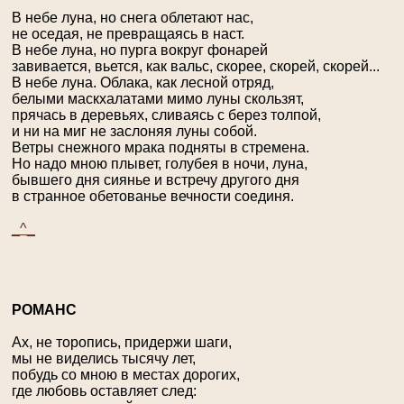
В небе луна, но снега облетают нас,
не оседая, не превращаясь в наст.
В небе луна, но пурга вокруг фонарей
завивается, вьется, как вальс, скорее, скорей, скорей...
В небе луна. Облака, как лесной отряд,
белыми маскхалатами мимо луны скользят,
прячась в деревьях, сливаясь с берез толпой,
и ни на миг не заслоняя луны собой.
Ветры снежного мрака подняты в стремена.
Но надо мною плывет, голубея в ночи, луна,
бывшего дня сиянье и встречу другого дня
в странное обетованье вечности соединя.
_^_
Р
ОМАНС
Ах, не торопись, придержи шаги,
мы не виделись тысячу лет,
побудь со мною в местах дорогих,
где любовь оставляет след: