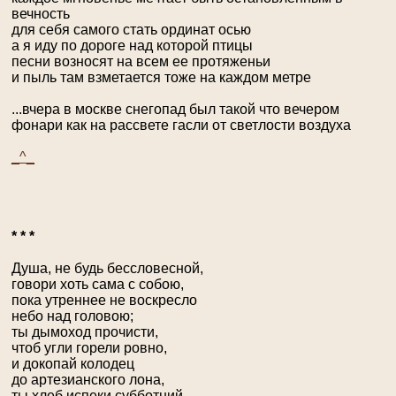
вечность
для себя самого стать ординат осью
а я иду по дороге над которой птицы
песни возносят на всем ее протяженьи
и пыль там взметается тоже на каждом метре
...вчера в москве снегопад был такой что вечером
фонари как на рассвете гасли от светлости воздуха
_^_
* * *
Душа, не будь бессловесной,
говори хоть сама с собою,
пока утреннее не воскресло
небо над головою;
ты дымоход прочисти,
чтоб угли горели ровно,
и докопай колодец
до артезианского лона,
ты хлеб испеки субботний