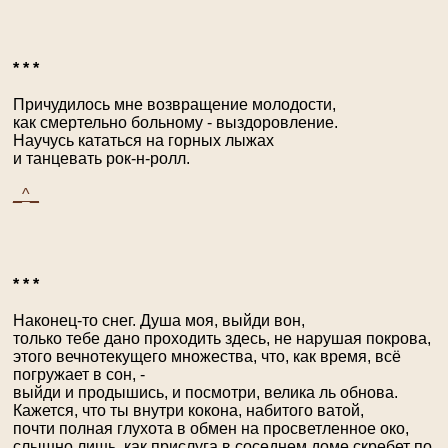
* * *
Причудилось мне возвращение молодости,
как смертельно больному - выздоровление.
Научусь кататься на горных лыжах
и танцевать рок-н-ролл.
_^_
* * *
Наконец-то снег. Душа моя, выйди вон,
только тебе дано проходить здесь, не нарушая покрова,
этого вечнотекущего множества, что, как время, всё
погружает в сон, -
выйди и продышись, и посмотри, велика ль обнова.
Кажется, что ты внутри кокона, набитого ватой,
почти полная глухота в обмен на просветленное око,
слышно лишь, как прислуга в соседнем доме скребет по