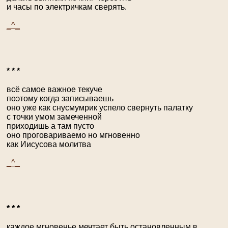
и часы по электричкам сверять.
_^_
* * *
всё самое важное текуче
поэтому когда записываешь
оно уже как снусмумрик успело свернуть палатку
с точки умом замеченной
приходишь а там пусто
оно проговариваемо но мгновенно
как Иисусова молитва
_^_
* * *
каждое мгновенье мечтает быть остановленным в