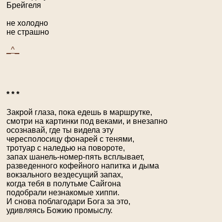
Брейгеля
не холодно
не страшно
_^_
* * *
Закрой глаза, пока едешь в маршрутке,
смотри на картинки под веками, и внезапно
осознавай, где ты видела эту
чересполосицу фонарей с тенями,
тротуар с наледью на повороте,
запах шанель-номер-пять всплывает,
разведенного кофейного напитка и дыма
вокзального вездесущий запах,
когда тебя в полутьме Сайгона
подобрали незнакомые хиппи.
И снова поблагодари Бога за это,
удивляясь Божию промыслу.