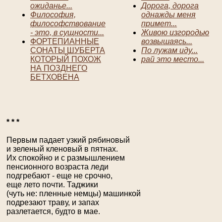
ожиданье...
Дорога, дорога
Философия,
однажды меня
философствование
примет...
- это, в сущности...
Живою изгородью
ФОРТЕПИАННЫЕ
возвышаясь...
СОНАТЫ ШУБЕРТА
По лужам иду...
КОТОРЫЙ ПОХОЖ
рай это место...
НА ПОЗДНЕГО
БЕТХОВЕНА
* * *
Первым падает узкий рябиновый
и зеленый кленовый в пятнах.
Их спокойно и с размышлением
пенсионного возраста леди
подгребают - еще не срочно,
еще лето почти. Таджики
(чуть не: пленные немцы) машинкой
подрезают траву, и запах
разлетается, будто в мае.