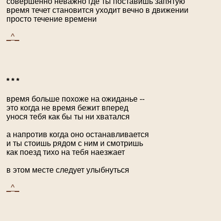
совершенно неважно где ты поставишь запятую
время течет становится уходит вечно в движении
просто течение времени
_^_
* * *
время больше похоже на ожиданье --
это когда не время бежит вперед
унося тебя как бы ты ни хватался
а напротив когда оно останавливается
и ты стоишь рядом с ним и смотришь
как поезд тихо на тебя наезжает
в этом месте следует улыбнуться
_^_