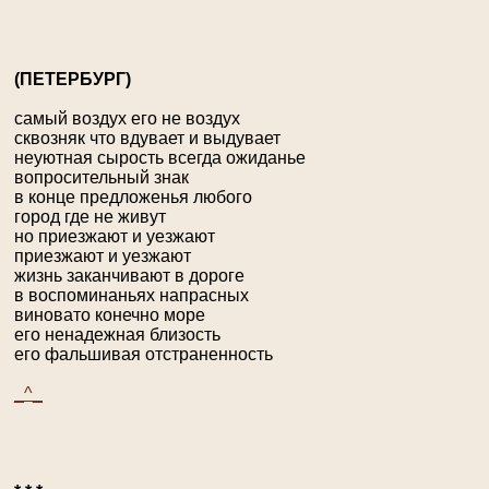
(П
ЕТЕРБУРГ
)
самый воздух его не воздух
сквозняк что вдувает и выдувает
неуютная сырость всегда ожиданье
вопросительный знак
в конце предложенья любого
город где не живут
но приезжают и уезжают
приезжают и уезжают
жизнь заканчивают в дороге
в воспоминаньях напрасных
виновато конечно море
его ненадежная близость
его фальшивая отстраненность
_^_