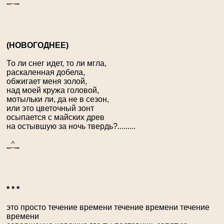
_^_
(Н
ОВОГОДНЕЕ
)
То ли снег идет, то ли мгла,
раскаленная добела,
обжигает меня золой,
над моей кружа головой,
мотыльки ли, да не в сезон,
или это цветочный зонт
осыпается с майских древ
на остывшую за ночь твердь?.........
_^_
* * *
это просто течение времени течение времени течение
времени