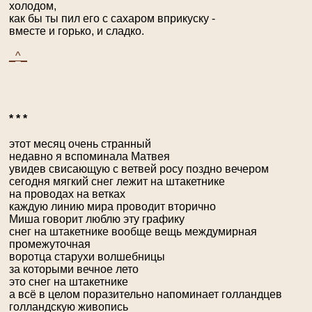
холодом,
как бы ты пил его с сахаром вприкуску -
вместе и горько, и сладко.
_^_
* * *
этот месяц очень странный
недавно я вспоминала Матвея
увидев свисающую с ветвей росу поздно вечером
сегодня мягкий снег лежит на штакетнике
на проводах на ветках
каждую линию мира проводит вторично
Миша говорит люблю эту графику
снег на штакетнике вообще вещь междумирная
промежуточная
воротца старухи волшебницы
за которыми вечное лето
это снег на штакетнике
а всё в целом поразительно напоминает голландцев
голландскую живопись