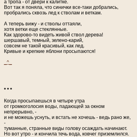
а тропа - от двери к калитке.
Вот так я поняла, что синички все-таки добрались,
пробрались сквозь лед к стволам и веткам.
А теперь вижу - и стволы оттаяли,
хотя ветки еще стеклянные.
Как здорово-то видеть живой ствол дерева!
шершавый, темный, зелено-карий,
совсем не такой красивый, как лед.
Кривые и крепкие яблони просыпаются!
_^_
* * *
Когда просыпаешься в четыре утра
от громкоголосия воды, падающей за окном
непрерывно, -
и не можешь уснуть, и встать не хочешь - ведь рано же,
-
туманные, странные виды голову осаждать начинают.
Но вот утро - и кончила течь вода, ковчег приземлился.