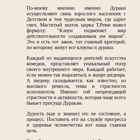
По-моему мнению именно Дураки
осуществляют связь взрослого населения с
Детством и тем чудесным миром, где царит
смех. Маститый знаток цирка Т.Реми вывел
формулу: "Клоун подменяет мир
действительности создаваемым им миром".
Это и есть тот закон, тот главный критерий,
по которому живут все клоуны и дураки.
Каждый из выдающихся деятелей искусства
комедии, представляет уникальный театр
своего внутреннего мира. Каждый работает,
если можно так выразиться, в жанре шедевра.
А шедевр складывается, как известно, из
высокого ремесла, темы и страстности
исполнителя. Именно той непреходящей
страстности и активности, которая чаще всего
бывает присуща Дуракам.
Дурость (как и знание) это не состояние, а
процесс. Поставить его на службу прогресса
и здоровья человечества вот наша главная
цель.