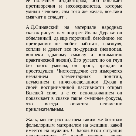
ее полезным индикатором, ибо обнажает
противоречия и несовершенства, которые
умный человек, сам того же желая, все-таки
смягчит и сгладит".
А.Д.Синявский на материале народных
сказок рисует нам портрет Ивана Дурака: он
обделенный, да еще порочный, безобидно, но
презираемо: не любит работать, грязнуля,
соплив и делает все по-дурацки (невпопад,
вопреки здравому смыслу и пониманию
практической жизни). Его ругают, но он глуп
без злого умысла, он прост, правдив и
простодушен. Чистосердечие его измеряется
незнанием элементарных понятий,
неумением и ничегонеделанием. Дурак в
своей восприимчивой пассивности открыт
Высшей силе, а с ее использованием он
показывает в сказке такие смешные фокусы,
что всегда остается неизменно
привлекательным.
Жаль, мы не располагаем таким же богатым
фольклорным материалом на женщин, какой
имеется на мужчин. С Бабой-Ягой ситуация
неоднозначная. С одной стороны вроде