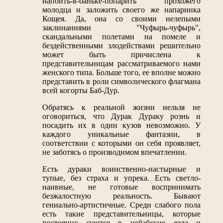
напоить-в-баньке-попарить прохожего
молодца и заложить своего же напарника
Кощея. Да, она со своими нелепыми
заклинаниями "Чуфырь-чуфырь",
скандальными полетами на помеле и
бездейственными злодействами решительно
может быть причислена к
представительницам рассматриваемого нами
женского типа. Больше того, ее вполне можно
представить в роли символического флагмана
всей когорты Баб-Дур.
Обратясь к реальной жизни нельзя не
оговориться, что Дурак Дураку рознь и
посадить их в один кузов невозможно. У
каждого уникальные фантазии, в
соответствии с которыми он себя проявляет,
не заботясь о производимом впечатлении.
Есть дураки воинственно-настырные и
тупые, без страха и упрека. Есть светло-
наивные, не готовые воспринимать
безжалостную реальность. Бывают
гениально-артистичные. Среди слабого пола
есть такие представительницы, которые
постоянно суются в небабские дела и