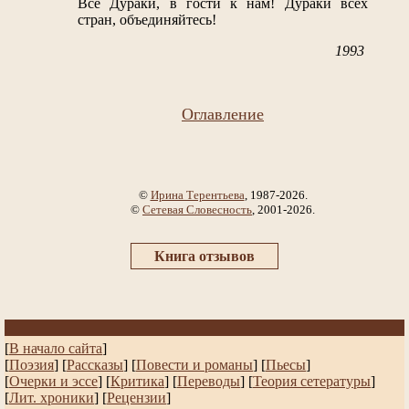
Все Дураки, в гости к нам! Дураки всех
стран, объединяйтесь!
1993
Оглавление
©
Ирина Терентьева
, 1987-2026.
©
Сетевая Словесность
, 2001-2026.
Книга отзывов
[
В начало сайта
]
[
Поэзия
] [
Рассказы
]
[
Повести и романы
]
[
Пьесы
]
[
Очерки и эссе
]
[
Критика
] [
Переводы
]
[
Теория сетературы
]
[
Лит. хроники
]
[
Рецензии
]