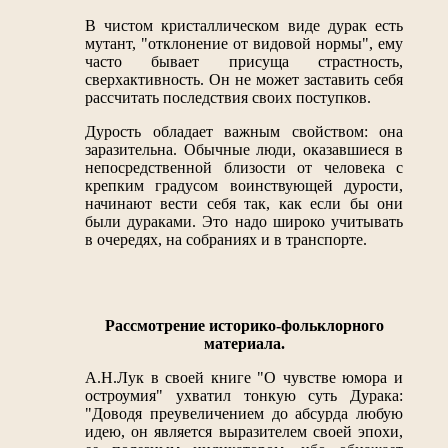
В чистом кристаллическом виде дурак есть
мутант, "отклонение от видовой нормы", ему
часто бывает присуща страстность,
сверхактивность. Он не может заставить себя
рассчитать последствия своих поступков.
Дурость обладает важным свойством: она
заразительна. Обычные люди, оказавшиеся в
непосредственной близости от человека с
крепким градусом воинствующей дурости,
начинают вести себя так, как если бы они
были дураками. Это надо широко учитывать
в очередях, на собраниях и в транспорте.
Рассмотрение историко-фольклорного
материала.
А.Н.Лук в своей книге "О чувстве юмора и
остроумия" ухватил тонкую суть Дурака:
"Доводя преувеличением до абсурда любую
идею, он является выразителем своей эпохи,