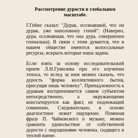
Рассмотрение дурости в глобальном
масштабе.
Г.Гейне сказал: "Дурак, осознавший, что он
дурак, уже наполовину гений". (Наверно,
дура, осознавшая, что она дура, совершенно
гениальна). В связи с этим думается, что в
нашем обществе имеются колоссальные
ресурсы, вскрыть которые наша задача.
Если взять за основу исследовательский
прием Л.Н.Гумилева при его изучении
этноса, то вслед за ним можно сказать, что
дурость "форма коллективного бытия,
присущая лишь человеку". Принадлежность к
дуракам воспринимается самим субъектом
непосредственно, а окружающими
констатируется как факт, не подлежащий
сомнению. Следовательно, в основе
диагностики лежит ощущение. Поминая
фразу П. Чайковского о музыке, можно
сравнить удовольствие от собственной
дурости с ощущениями человека, сидящего в
теплой ванне.