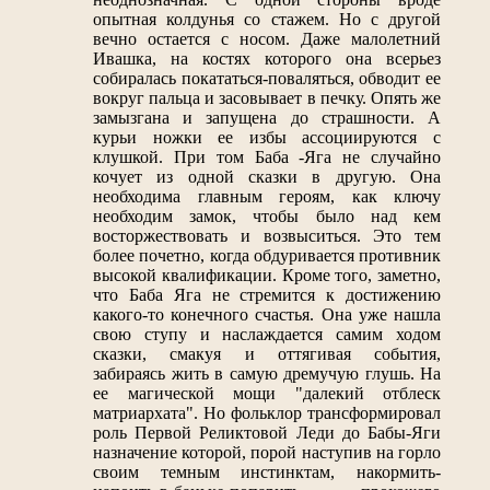
опытная колдунья со стажем. Но с другой
вечно остается с носом. Даже малолетний
Ивашка, на костях которого она всерьез
собиралась покататься-поваляться, обводит ее
вокруг пальца и засовывает в печку. Опять же
замызгана и запущена до страшности. А
курьи ножки ее избы ассоциируются с
клушкой. При том Баба -Яга не случайно
кочует из одной сказки в другую. Она
необходима главным героям, как ключу
необходим замок, чтобы было над кем
восторжествовать и возвыситься. Это тем
более почетно, когда обдуривается противник
высокой квалификации. Кроме того, заметно,
что Баба Яга не стремится к достижению
какого-то конечного счастья. Она уже нашла
свою ступу и наслаждается самим ходом
сказки, смакуя и оттягивая события,
забираясь жить в самую дремучую глушь. На
ее магической мощи "далекий отблеск
матриархата". Но фольклор трансформировал
роль Первой Реликтовой Леди до Бабы-Яги
назначение которой, порой наступив на горло
своим темным инстинктам, накормить-