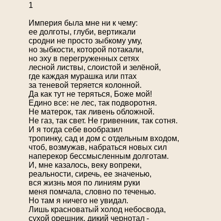
1
Империя была мне ни к чему:
ее долготы, глуби, вертикали
сродни не просто зыбкому уму,
но зыбкости, которой потакали,
но эху в перегруженных сетях
лесной листвы, слоистой и зелёной,
где каждая мурашка или птах
за теневой теряется колонной.
Да как тут не теряться, Боже мой!
Едино все: не лес, так подворотня.
Не матерок, так ливень обложной.
Не газ, так свет. Не гривенник, так сотня.
И я тогда себе вообразил
тропинку, сад и дом с отдельным входом,
чтоб, возмужав, набраться новых сил
наперекор бессмысленным долготам.
И, мне казалось, веку вопреки,
реальности, сиречь, ее значенью,
вся жизнь моя по линиям руки
меня помчала, словно по теченью.
Но там я ничего не увидал.
Лишь красноватый холод небосвода,
сухой орешник, дикий чернотал -