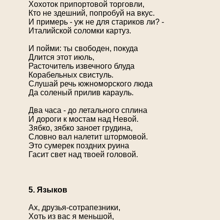
Хохоток припортовой торговли,
Кто не здешний, попробуй на вкус.
И примерь - уж не для стариков ли? -
Италийской соломки картуз.
И пойми: ты свободен, покуда
Длится этот июль,
Расточитель извечного блуда
Корабельных свистуль.
Слушай речь южноморского люда
Да соленый прилив карауль.
Два часа - до летального сплина
И дороги к мостам над Невой.
Зябко, зябко заноет грудина,
Словно вал налетит штормовой.
Это сумерек поздних руина
Гасит свет над твоей головой.
5. Языков
Ах, друзья-сотрапезники,
Хоть из вас я меньшой,