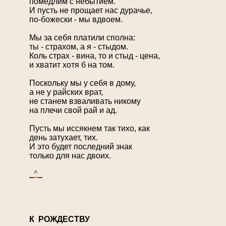
помедлим с небытиём.
И пусть не прощает нас дурачье,
по-божески - мы вдвоем.
Мы за себя платили сполна:
ты - страхом, а я - стыдом.
Коль страх - вина, то и стыд - цена,
и хватит хотя б на том.
Поскольку мы у себя в дому,
а не у райских врат,
не станем взваливать никому
на плечи свой рай и ад.
Пусть мы иссякнем так тихо, как
день затухает, тих.
И это будет последний знак
только для нас двоих.
_^_
К
РОЖДЕСТВУ