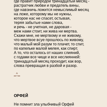
где правит природой тринадцатый месяц -
растратчик любви и предатель вины,
где навзничь ложится немыслимый месяц
на ложе, которому мы не нужны,
которое нас не спасет, остывая,
теряя забытые нами слова,
и речь - не учетная, не даровая -
меж нами стоит, ни жива ни мертва.
Скажи мне, не мертвому и не живому,
что мертвое всуе прошлось по живому,
что малый мой разум то плачет, то спит,
по капельке малой мелея, как спирт.
А то, что осталось от наших слияний,
с годами все чище и все неслиянней:
тринадцатый месяц проходит, как вор,
слова превращая в разбой и разор.
_^_
О
РФЕЙ
Не помнит зла улыбчивый Орфей