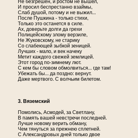
Не безгрешен, и ростом не вышел,
И просил беспрестанно взаймы,
Слаб душой, потому и не выжил...
После Пушкина - только стихи,
Только это останется в силе.
Ах, доверьте долги да грехи
Полицейскому злому верзиле,
Не Жуковскому, не старику
Со слабеющей зыбкой зеницей.
Лучших - мало, и век начеку
Метит каждого свежей землицей.
Этот город по-зимнему лют.
С кем бы словом обмолвиться... где там!
Убежать бы... да поздно: вернут.
Даже мертвого. С волчьим билетом.
3. Вяземский
Помолись, Асмодей, за Светлану,
В память вашей невстречи последней.
Лучше новому верить обману,
Чем тянуться за прежнею сплетней.
С Александровых дней только двое