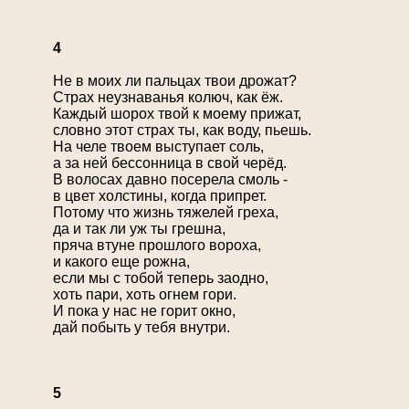
4
Не в моих ли пальцах твои дрожат?
Страх неузнаванья колюч, как ёж.
Каждый шорох твой к моему прижат,
словно этот страх ты, как воду, пьешь.
На челе твоем выступает соль,
а за ней бессонница в свой черёд.
В волосах давно посерела смоль -
в цвет холстины, когда припрет.
Потому что жизнь тяжелей греха,
да и так ли уж ты грешна,
пряча втуне прошлого вороха,
и какого еще рожна,
если мы с тобой теперь заодно,
хоть пари, хоть огнем гори.
И пока у нас не горит окно,
дай побыть у тебя внутри.
5