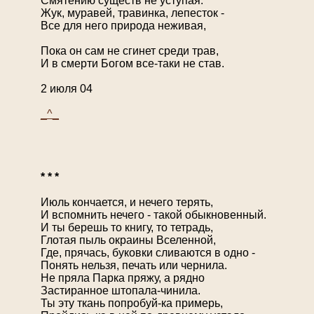
Смятению существ не уступая.
Жук, муравей, травинка, лепесток -
Все для него природа неживая,
Пока он сам не сгинет среди трав,
И в смерти Богом все-таки не став.
2 июля 04
_^_
* * *
Июль кончается, и нечего терять,
И вспомнить нечего - такой обыкновенный.
И ты берешь то книгу, то тетрадь,
Глотая пыль окраины Вселенной,
Где, прячась, буковки сливаются в одно -
Понять нельзя, печать или чернила.
Не пряла Парка пряжу, а рядно
Застиранное штопала-чинила.
Ты эту ткань попробуй-ка примерь,