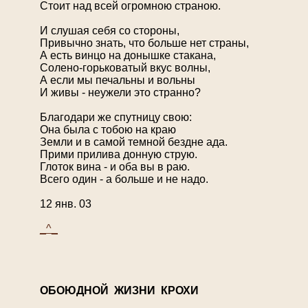
Стоит над всей огромною страною.
И слушая себя со стороны,
Привычно знать, что больше нет страны,
А есть винцо на донышке стакана,
Солено-горьковатый вкус волны,
А если мы печальны и вольны
И живы - неужели это странно?
Благодари же спутницу свою:
Она была с тобою на краю
Земли и в самой темной бездне ада.
Прими прилива донную струю.
Глоток вина - и оба вы в раю.
Всего один - а больше и не надо.
12 янв. 03
_^_
О
БОЮДНОЙ ЖИЗНИ КРОХИ