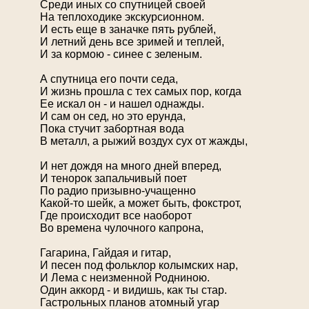
Среди иных со спутницей своей
На теплоходике экскурсионном.
И есть еще в заначке пять рублей,
И летний день все зримей и теплей,
И за кормою - синее с зеленым.
А спутница его почти седа,
И жизнь прошла с тех самых пор, когда
Ее искал он - и нашел однажды.
И сам он сед, но это ерунда,
Пока стучит забортная вода
В металл, а рыжий воздух сух от жажды,
И нет дождя на много дней вперед,
И тенорок запальчивый поет
По радио призывно-учащенно
Какой-то шейк, а может быть, фокстрот,
Где происходит все наоборот
Во времена чулочного капрона,
Гагарина, Гайдая и гитар,
И песен под фольклор колымских нар,
И Лема с неизменной Родниною.
Один аккорд - и видишь, как ты стар.
Гастрольных планов атомный угар