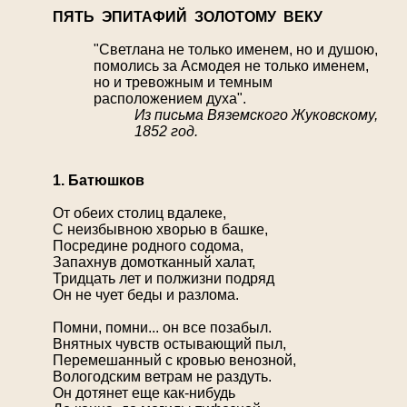
П
ЯТЬ ЭПИТАФИЙ ЗОЛОТОМУ ВЕКУ
"Светлана не только именем, но и душою,
помолись за Асмодея не только именем,
но и тревожным и темным
расположением духа".
Из письма Вяземского Жуковскому,
1852 год.
1. Батюшков
От обеих столиц вдалеке,
С неизбывною хворью в башке,
Посредине родного содома,
Запахнув домотканный халат,
Тридцать лет и полжизни подряд
Он не чует беды и разлома.
Помни, помни... он все позабыл.
Внятных чувств остывающий пыл,
Перемешанный с кровью венозной,
Вологодским ветрам не раздуть.
Он дотянет еще как-нибудь