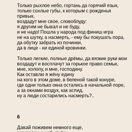
Только рыхлое небо, гортань да горячий язык,
только сохлые губы, к которым с рожденья
привык,
воздадут мне свое, словоблуду:
я другим не бывал и не буду,
и не надо! Пошла у народа под финиш игра
не на шутку, а насмерть, - ему бы покушать пора,
да обутку забрать из починки,
да в лице - ни единой кровинки.
Только легкие, полные дрёмы, да вязкие руки мои
воздадут и восплачут за горькое право семьи,
мне, холопу, и мне, господину.
Как оставлю я жёну едину
на кого в этом доме, в беленой такой конуре,
где одни только окна остались в начальной поре,
а за окнами воздух, как аспид,
ну а люди состарились насмерть?..
6
Давай поживем немного еще,