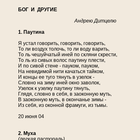
Б
ОГ И ДРУГИЕ
Андрею Дитцелю
1. Паутина
Я устал говорить, говорить, говорить,
То ли воздух толочь, то ли воду варить,
То ль чешуйчатый иней по скляни скрести,
То ль из сивых волос паутину плести,
И по сивой стене - пауком, пауком,
На невидимой нити качаться тайком,
И концы ее туго тянуть в узелок -
Словно на зиму иней окно заволок,
Узелок к узелку паутину тянуть,
Глядя, словно в себя, в заоконную муть,
В заоконную муть, в окончанье зимы -
Из себя, из оконной фрамуги, из тьмы.
20 июня 04
2. Муха
(легкая пастораль)