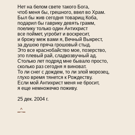
Нет на белом свете такого Бога,
чтоб меня бы, грешного, ввел во Храм.
Был бы жив сегодня товарищ Коба,
подарил бы гаврику девять грамм,
поелику только один Антихрист
все поймет, угробит и воскресит,
и брожу меж вами я, Вечный Выкрест,
за душою пряча грошовый стыд.
Это все краснобайство мое, позерство,
это плевый рай, сладкозвучный ад.
Столько лет подряд мне бывало просто,
сколько раз сегодня я виноват.
То ли снег с дождем, то ли злой морозец,
глухо время тянется к Рождеству.
Если мой Антихрист меня не бросит,
я еще немножечко поживу.
25 дек. 2004 г.
_^_