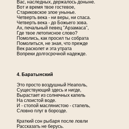
Вас, наследных, держалось доныне.
Вот и время твое гостевое,
Стариковское злое унынье.
Четверть века - ни веры, ни спаса.
Четверть века - до Божьего зова.
Ах, печальный певец "Арзамаса",
Где твое летописное слово?
Помолись, как просил ты собрата
Помолиться, не зная, что прежде
Век расколет и эта утрата
Вопреки долгосрочной надежде.
4. Баратынский
Это просто воздушный Неаполь,
Существующий здесь и нигде,
Вырастает из солнечных капель
На слоистой воде.
И - стопой маслянистою - стапель,
Словно плуг в борозде.
Краткий сон рыбаря после ловли
Рассказать не берусь.