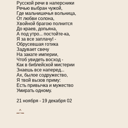
Русской речи в наперсники
Речью выбран чужой,
Где мальчишечья вольница,
От любви солона,
Хвойной брагою полнится
До краев, допьяна,
А под утро... постойте-ка,
Я за все заплачу! -
Обрусевшая готика
Задувает свечу
На закате империи,
Чтоб увидеть восход -
Как в библейской мистерии
Знаешь все наперед...
Ах, былое содружество,
Я твой вызов приму:
Есть привычка и мужество
Умирать одному.
21 ноября - 19 декабря 02
_^_