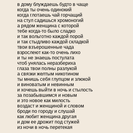
в дому блуждаешь будто в чаще
когда ты очень одинокий
когда глотаешь чай горчащий
на стул садишься хромоногий
а рядом женщина с которой
тебе когда-то было сладко
и так вольготно каждой порой
и так стыдливо каждой складкой
твои взъерошенные чада
взрослеют как-то очень лихо
и ты не знаешь постулата
чтоб унялась неразбериха
глаза твои полны разлукой
а связки желтым никотином
ты мнишь себя глупцом и злюкой
и виноватым и невинным
и хочешь выйти в ночь и стылость
за позабывшимся и новым
и это новое как милость
воздаст и женщиной и словом
броди по городу и слушай
как любит женщина другая
и дом ее дрожит под стужей
из ночи в ночь перетекая