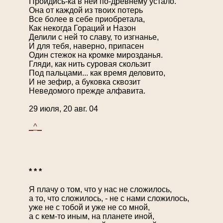
Пройдись-ка в ней по-древнему устало.
Она от каждой из твоих потерь
Все более в себе приобретала,
Как некогда Гораций и Назон
Делили с ней то славу, то изгнанье,
И для тебя, наверно, припасен
Один стежок на кромке мирозданья.
Гляди, как нить суровая скользит
Под пальцами... как время деловито,
И не зефир, а буковка сквозит
Неведомого прежде алфавита.
29 июля, 20 авг. 04
_^_
* * *
Я плачу о том, что у нас не сложилось,
а то, что сложилось, - не с нами сложилось,
уже не с тобой и уже не со мной,
а с кем-то иным, на планете иной,