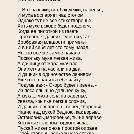
... Вот вазочки, вот блюдечки, варенье,
И муха воспаряет над столом,
Однако тут не все стихотворенье,
Хоть мухе вскоре будет поделом,
Когда ее пилоткой из газеты
Прихлопнет дачник, тучен и усат,
Воображая младости приметы
И в ней себя лет сто тому назад.
Но это все же самое начало,
Поскольку муха легкая жива,
А дачницу от жара укачало -
Она легла на час или на два.
И дачник в одиночестве ленивом
Уже готов налить себе чайку,
Подумывая: - Скоро будет ливень. -
Из леса слышно дальнее ку-ку,
А муха... муха села на варенье,
Увязла, крылья легкие сложив,
И дачник, словно он - венец творенья,
Навис над мухой бедною, как взрыв...
Остановись, мгновенье, ты не вправе
Коснуться тленом гордого чела.
Пускай живет оно в простой оправе
С той стороны зеркального стекла.