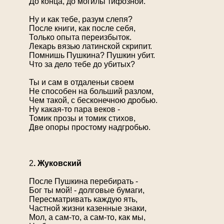
До конца, до могилы тифозной.
Ну и как тебе, разум слепя?
После книги, как после себя,
Только опыта переизбыток.
Лекарь вязью латинской скрипит.
Помнишь Пушкина? Пушкин убит.
Что за дело тебе до убитых?
Ты и сам в отдаленьи своем
Не способен на больший разлом,
Чем такой, с бесконечною дробью.
Ну какая-то пара веков -
Томик прозы и томик стихов,
Две опоры простому надгробью.
2
. Жуковский
После Пушкина перебирать -
Бог ты мой! - долговые бумаги,
Пересматривать каждую ять,
Частной жизни казенные знаки,
Мол, а сам-то, а сам-то, как мы,