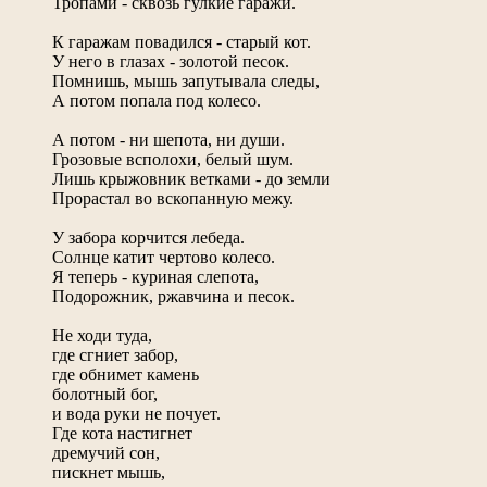
Тропами - сквозь гулкие гаражи.
К гаражам повадился - старый кот.
У него в глазах - золотой песок.
Помнишь, мышь запутывала следы,
А потом попала под колесо.
А потом - ни шепота, ни души.
Грозовые всполохи, белый шум.
Лишь крыжовник ветками - до земли
Прорастал во вскопанную межу.
У забора корчится лебеда.
Солнце катит чертово колесо.
Я теперь - куриная слепота,
Подорожник, ржавчина и песок.
Не ходи туда,
где сгниет забор,
где обнимет камень
болотный бог,
и вода руки не почует.
Где кота настигнет
дремучий сон,
пискнет мышь,