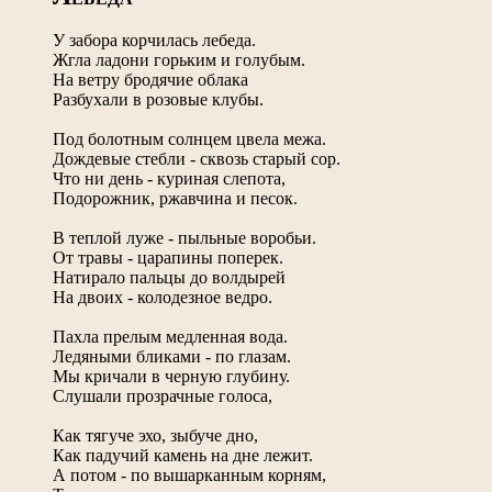
У забора корчилась лебеда.
Жгла ладони горьким и голубым.
На ветру бродячие облака
Разбухали в розовые клубы.
Под болотным солнцем цвела межа.
Дождевые стебли - сквозь старый сор.
Что ни день - куриная слепота,
Подорожник, ржавчина и песок.
В теплой луже - пыльные воробьи.
От травы - царапины поперек.
Натирало пальцы до волдырей
На двоих - колодезное ведро.
Пахла прелым медленная вода.
Ледяными бликами - по глазам.
Мы кричали в черную глубину.
Слушали прозрачные голоса,
Как тягуче эхо, зыбуче дно,
Как падучий камень на дне лежит.
А потом - по вышарканным корням,