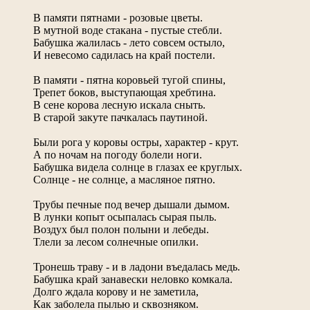
В памяти пятнами - розовые цветы.
В мутной воде стакана - пустые стебли.
Бабушка жалилась - лето совсем остыло,
И невесомо садилась на край постели.
В памяти - пятна коровьей тугой спины,
Трепет боков, выступающая хребтина.
В сене корова лесную искала сныть.
В старой закуте пачкалась паутиной.
Были рога у коровы остры, характер - крут.
А по ночам на погоду болели ноги.
Бабушка видела солнце в глазах ее круглых.
Солнце - не солнце, а масляное пятно.
Трубы печные под вечер дышали дымом.
В лунки копыт осыпалась сырая пыль.
Воздух был полон полыни и лебеды.
Тлели за лесом солнечные опилки.
Тронешь траву - и в ладони въедалась медь.
Бабушка край занавески неловко комкала.
Долго ждала корову и не заметила,
Как заболела пылью и сквозняком.