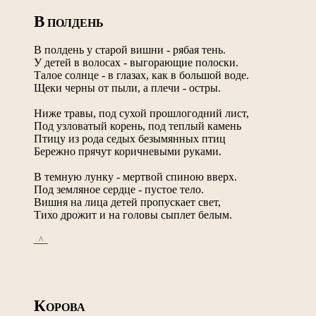
В
ПОЛДЕНЬ
В полдень у старой вишни - рябая тень.
У детей в волосах - выгорающие полоски.
Талое солнце - в глазах, как в большой воде.
Щеки черны от пыли, а плечи - остры.
Ниже травы, под сухой прошлогодний лист,
Под узловатый корень, под теплый камень
Птицу из рода седых безымянных птиц
Бережно прячут коричневыми руками.
В темную лунку - мертвой спиною вверх.
Под земляное сердце - пустое тело.
Вишня на лица детей пропускает свет,
Тихо дрожит и на головы сыплет белым.
_^_
К
ОРОВА