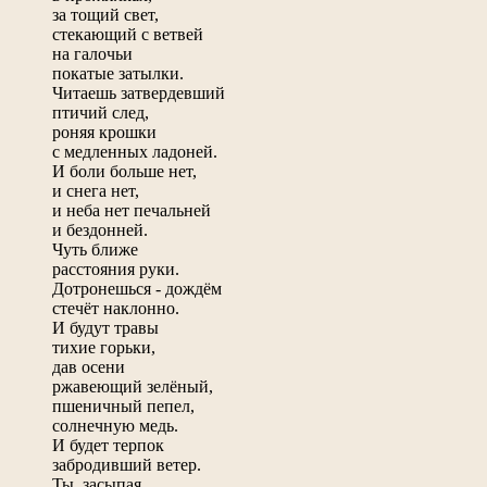
за тощий свет,
стекающий с ветвей
на галочьи
покатые затылки.
Читаешь затвердевший
птичий след,
роняя крошки
с медленных ладоней.
И боли больше нет,
и снега нет,
и неба нет печальней
и бездонней.
Чуть ближе
расстояния руки.
Дотронешься - дождём
стечёт наклонно.
И будут травы
тихие горьки,
дав осени
ржавеющий зелёный,
пшеничный пепел,
солнечную медь.
И будет терпок
забродивший ветер.
Ты, засыпая,