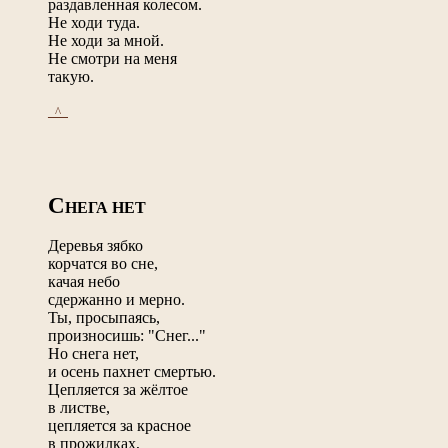
раздавленная колесом.
Не ходи туда.
Не ходи за мной.
Не смотри на меня
такую.
_^_
С
НЕГА НЕТ
Деревья зябко
корчатся во сне,
качая небо
сдержанно и мерно.
Ты, просыпаясь,
произносишь: "Снег..."
Но снега нет,
и осень пахнет смертью.
Цепляется за жёлтое
в листве,
цепляется за красное
в прожилках,