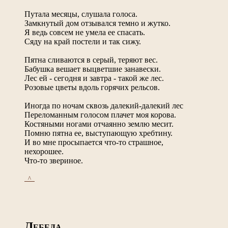
Путала месяцы, слушала голоса.
Замкнутый дом отзывался темно и жутко.
Я ведь совсем не умела ее спасать.
Сяду на край постели и так сижу.
Пятна сливаются в серый, теряют вес.
Бабушка вешает выцветшие занавески.
Лес ей - сегодня и завтра - такой же лес.
Розовые цветы вдоль горячих рельсов.
Иногда по ночам сквозь далекий-далекий лес
Переломанным голосом плачет моя корова.
Костяными ногами отчаянно землю месит.
Помню пятна ее, выступающую хребтину.
И во мне просыпается что-то страшное,
нехорошее.
Что-то звериное.
_^_
Л
ЕБЕДА