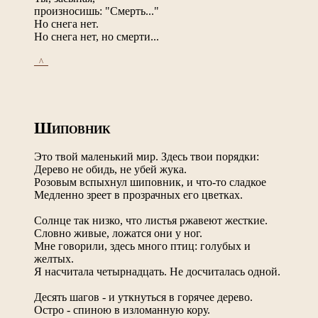
произносишь: "Смерть..."
Но снега нет.
Но снега нет, но смерти...
_^_
Ш
ИПОВНИК
Это твой маленький мир. Здесь твои порядки:
Дерево не обидь, не убей жука.
Розовым вспыхнул шиповник, и что-то сладкое
Медленно зреет в прозрачных его цветках.
Солнце так низко, что листья ржавеют жесткие.
Словно живые, ложатся они у ног.
Мне говорили, здесь много птиц: голубых и
желтых.
Я насчитала четырнадцать. Не досчиталась одной.
Десять шагов - и уткнуться в горячее дерево.
Остро - спиною в изломанную кору.