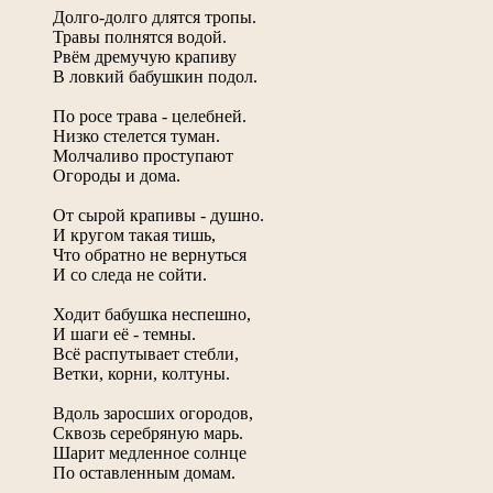
Долго-долго длятся тропы.
Травы полнятся водой.
Рвём дремучую крапиву
В ловкий бабушкин подол.
По росе трава - целебней.
Низко стелется туман.
Молчаливо проступают
Огороды и дома.
От сырой крапивы - душно.
И кругом такая тишь,
Что обратно не вернуться
И со следа не сойти.
Ходит бабушка неспешно,
И шаги её - темны.
Всё распутывает стебли,
Ветки, корни, колтуны.
Вдоль заросших огородов,
Сквозь серебряную марь.
Шарит медленное солнце
По оставленным домам.