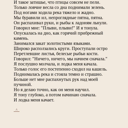
И такое затишье, что птицы совсем не пели.
Только ловчие весла со дна поднимали зелень.
Под ногами ходила река тяжело и жадно.
Мы буравили ил, непроглядные пятна, пятна.
Он распахивал руки, и рыбы к ладоням льнули.
Говорил мне: "Плыви, плыви!" И я тонула.
Опускалась на дно, как горячий прибрежный
камень.
Занимался закат золотистыми языками.
Широко расползались круги. Проступали остро
Перетлевшие листья, белесые рыбьи кости.
Говорил: "Ничего, ничего, мы начнем сначала."
Я послушно молчала, и лодка меня качала.
Только голос его постепенно сходил на кашель.
Поднималась река и стояла темно и страшно.
Больше нет мне распахнутых рук над моей
пучиной.
Но я делаю точно, как он меня научил.
Я тону глубоко, а потом начинаю сначала.
И лодка меня качает.
_^_