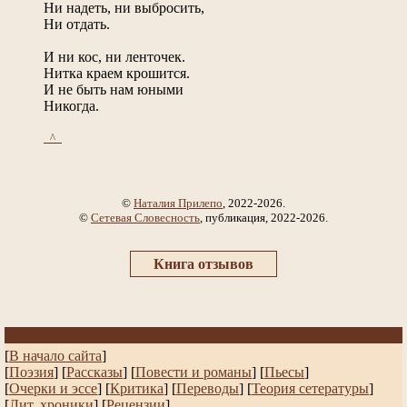
Ни надеть, ни выбросить,
Ни отдать.
И ни кос, ни ленточек.
Нитка краем крошится.
И не быть нам юными
Никогда.
_^_
©
Наталия Прилепо
, 2022-2026.
©
Сетевая Словесность
, публикация, 2022-2026.
Книга отзывов
[
В начало сайта
]
[
Поэзия
] [
Рассказы
]
[
Повести и романы
]
[
Пьесы
]
[
Очерки и эссе
]
[
Критика
] [
Переводы
]
[
Теория сетературы
]
[
Лит. хроники
]
[
Рецензии
]