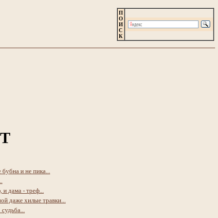
П
О
И
С
К
Т
 бубна и не пика...
.
 и дама - треф...
ой даже хилые травки...
судьба...