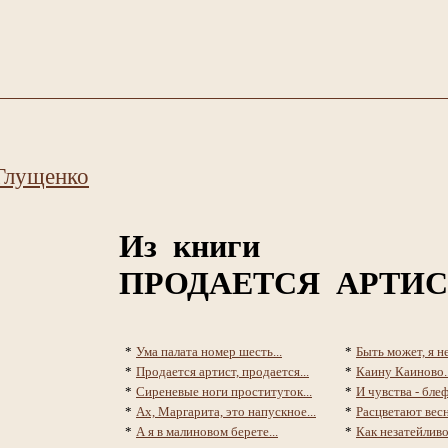
Глущенко
Из книги
ПРОДАЕТСЯ АРТИС
*
Ума палата номер шесть...
*
Быть может, я не
*
Продается артист, продается...
*
Каину Каиново..
*
Сиреневые ноги проституток...
*
И чувства - блеф,
*
Ах, Маргарита, это напускное...
*
Расцветают весн
*
А я в малиновом берете...
*
Как незатейливо 