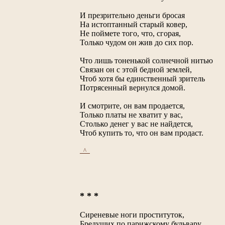
И презрительно деньги бросая
На истоптанный старый ковер,
Не поймете того, что, сгорая,
Только чудом он жив до сих пор.
Что лишь тоненькой солнечной нитью
Связан он с этой бедной землей,
Чтоб хотя бы единственный зритель
Потрясенный вернулся домой.
И смотрите, он вам продается,
Только платы не хватит у вас,
Столько денег у вас не найдется,
Чтоб купить то, что он вам продаст.
_^_
* * *
Сиреневые ноги проституток,
Бредущих по парижскому бульвару,