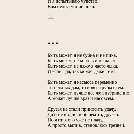
И я испытываю чувство,
Вам недоступное пока.
_^_
* * *
Быть может, я не бубна и не пика,
Быть может, не король и не валет,
Быть может, не вяжу я часто лыка.
И если - да, так может даже - нет.
Быть может, я касаюсь переменно
То нежных дам, то вовсе грубых тем.
Быть может, лучше все же внутривенно,
А может лучше враз и насовсем.
Друзья не стали приносить удачу,
Да и не видно, в общем-то, друзей.
Но я от этого уже не плачу,
А просто выпив, становлюсь трезвей.