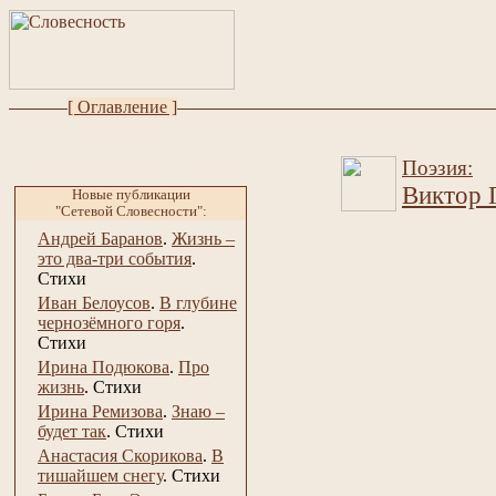
[ Оглавление ]
Поэзия:
Виктор 
Новые публикации
"Сетевой Словесности":
Андрей Баранов
.
Жизнь –
это два-три события
.
Стихи
Иван Белоусов
.
В глубине
чернозёмного горя
.
Стихи
Ирина Подюкова
.
Про
жизнь
.
Стихи
Ирина Ремизова
.
Знаю –
будет так
.
Стихи
Анастасия Скорикова
.
В
тишайшем снегу
.
Стихи