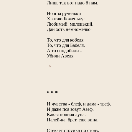
Лишь так вот надо б нам.
Но я за рученьки
Хватаю Боженьку:
Любимый, миленький,
Дай хоть немножечко
То, что для кобеля,
То, что для Бабеля.
А то сподобили -
Убили Авеля.
_^_
* * *
И чувства - блеф, и дама - треф,
И даже пса зовут Азеф.
Какая полная луна.
Налей-ка, брат, еще вина.
Стекает струйка по столу,