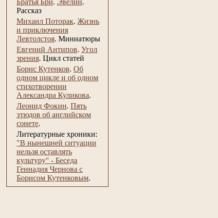
Братья Бри
.
Эвелин
.
Рассказ
Михаил Поторак
.
Жизнь
и приключения
Левтолстоя
.
Миниатюры
Евгений Антипов
.
Угол
зрения
.
Цикл статей
Борис Кутенков
.
Об
одном цикле и об одном
стихотворении
Александра Куликова
.
Леонид Фокин
.
Пять
этюдов об английском
сонете
.
Литературные хроники:
"В нынешней ситуации
нельзя оставлять
культуру" - Беседа
Геннадия Чернова с
Борисом Кутенковым
.