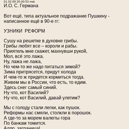
01.02.09 20:40:53 msk
И.О. С. Германа
Вот ещё, типа актуальное подражание Пушкину -
написанное ещё в 90-е гг:
УЗНИКИ РЕФОРМ
Сушу на решетке в духовке грибы.
Грибы любят все – короли и рабы.
Приятель мне скажет, махнувши рукой,
Мол, всё это лажа.
Ну, лажа не лажа,
Но чем-то же надо питаться зимой?
Зима притрясется, придут холода
И чем-то ж придется кормиться тогда.
Живем мы в России, что есть, то едим.
Здесь снег самый синий.
Ну что, кот Василий?
Ну что, кот Василий, давай улетим?
Мы с голоду стали легки, как пушок.
Реформы нас смяли, столкли в порошок.
А где-то за морем валюты гора
По банкам томится.
Алло, заграница!