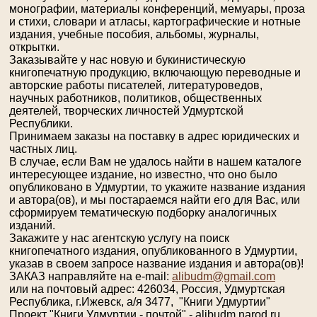
монографии, материалы конференций, мемуары, проза
и стихи, словари и атласы, картографические и нотные
издания, учебные пособия, альбомы, журналы,
открытки.
Заказывайте у нас новую и букинистическую
книгопечатную продукцию, включающую переводные и
авторские работы писателей, литературоведов,
научных работников, политиков, общественных
деятелей, творческих личностей Удмуртской
Республики.
Принимаем заказы на поставку в адрес юридических и
частных лиц.
В случае, если Вам не удалось найти в нашем каталоге
интересующее издание, но известно, что оно было
опубликовано в Удмуртии, то укажите название издания
и автора(ов), и мы постараемся найти его для Вас, или
сформируем тематическую подборку аналогичных
изданий.
Закажите у нас агентскую услугу на поиск
книгопечатного издания, опубликованного в Удмуртии,
указав в своем запросе название издания и автора(ов)!
ЗАКАЗ направляйте на e-mail:
alibudm@gmail.com
или на почтовый адрес: 426034, Россия, Удмуртская
Республика, г.Ижевск, а/я 3477, "Книги Удмуртии"
Проект "Книги Удмуртии - почтой" - alibudm.narod.ru