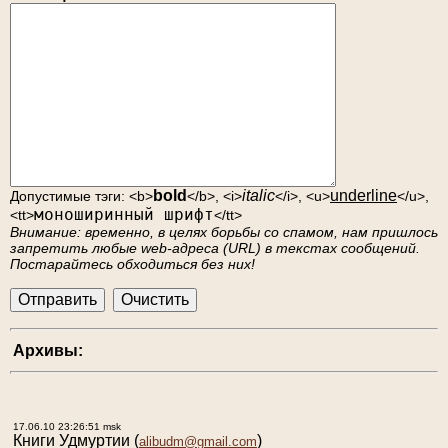
bold
italic
underline
Допустимые тэги: <b>
</b>, <i>
</i>, <u>
</u>,
моноширинный шрифт
<tt>
</tt>
Внимание: временно, в целях борьбы со спамом, нам пришлось
запретить любые web-адреса (URL) в текстах сообщений.
Постарайтесь обходиться без них!
Архивы:
17.06.10 23:26:51 msk
Книги Удмуртии
(
)
alibudm@gmail.com