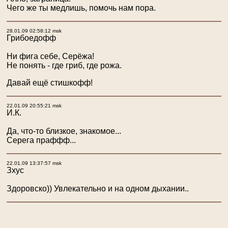
Чего же ты медлишь, помочь нам пора.
28.01.09 02:58:12 msk
Грибоедофф
Ни фига себе, Серёжа!
Не понять - где гриб, где рожа.
Давай ещё стишкофф!
22.01.09 20:55:21 msk
И.К.
Да, что-то близкое, знакомое...
Серега праффф...
22.01.09 13:37:57 msk
Зхус
Здоровско)) Увлекательно и на одном дыхании..