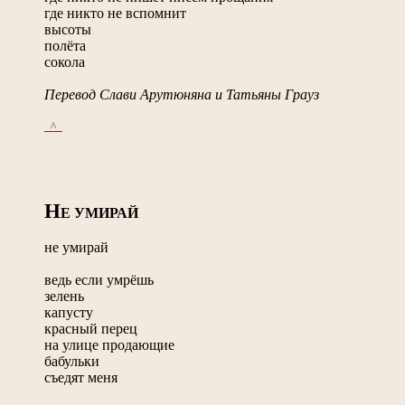
где никто не вспомнит
высоты
полёта
сокола
Перевод Слави Арутюняна и Татьяны Грауз
_^_
Н
Е УМИРАЙ
не умирай
ведь если умрёшь
зелень
капусту
красный перец
на улице продающие
бабульки
съедят меня