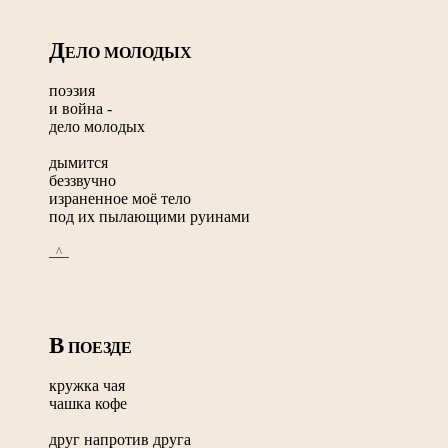
Д
ЕЛО МОЛОДЫХ
поэзия
и война -
дело молодых
дымится
беззвучно
израненное моё тело
под их пылающими руинами
_^_
В
ПОЕЗДЕ
кружка чая
чашка кофе
друг напротив друга