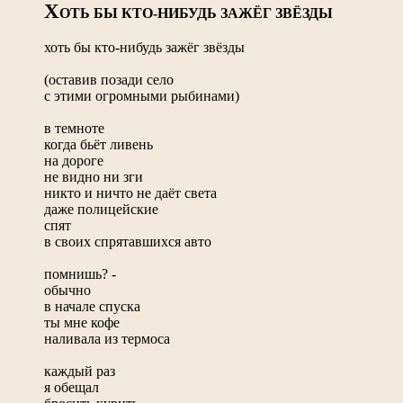
Х
ОТЬ БЫ КТО-НИБУДЬ ЗАЖЁГ ЗВЁЗДЫ
хоть бы кто-нибудь зажёг звёзды
(оставив позади село
с этими огромными рыбинами)
в темноте
когда бьёт ливень
на дороге
не видно ни зги
никто и ничто не даёт света
даже полицейские
спят
в своих спрятавшихся авто
помнишь? -
обычно
в начале спуска
ты мне кофе
наливала из термоса
каждый раз
я обещал