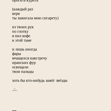
бросить курить
(каждый раз
веря
ты зажигала мою сигарету)
из твоих рук
по глотку
я пил кофе
в этой тьме
и лишь иногда
фары
мчащихся навстречу
иранских фур
освещали
твои пальцы
хоть бы кто-нибудь зажёг звёзды
_^_