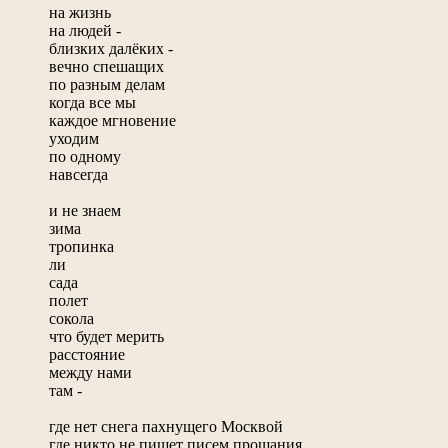
на жизнь
на людей -
близких далёких -
вечно спешащих
по разным делам
когда все мы
каждое мгновение
уходим
по одному
навсегда
и не знаем
зима
тропинка
ли
сада
полет
сокола
что будет мерить
расстояние
между нами
там -
где нет снега пахнущего Москвой
где никто не пишет писем прощания