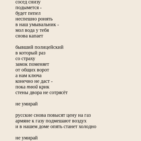
сосед снизу
подымется -
будет пепел
неспешно ронять
в наш умывальник -
мол вода у тебя
снова капает
бывший полицейский
в который раз
со страху
замок поменяет
от общих ворот
а нам ключа
конечно не даст -
пока
твой
крик
стены двора не сотрясёт
не умирай
русские снова повысят цену на газ
армяне к газу подмешают воздух
и в нашем доме опять станет холодно
не умирай