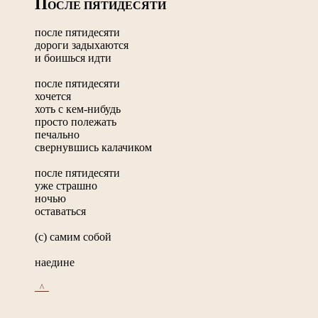
П
ОСЛЕ ПЯТИДЕСЯТИ
после пятидесяти
дороги задыхаются
и боишься идти
после пятидесяти
хочется
хоть с кем-нибудь
просто полежать
печально
свернувшись калачиком
после пятидесяти
уже страшно
ночью
оставаться
(с) самим собой
наедине
_^_