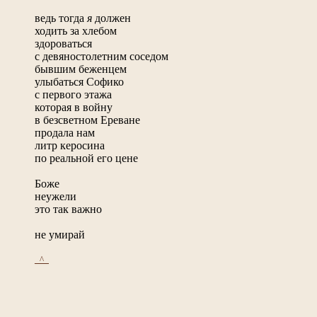
ведь тогда
я
должен
ходить за хлебом
здороваться
с девяностолетним соседом
бывшим беженцем
улыбаться Софико
с первого этажа
которая в войну
в безсветном Ереване
продала нам
литр керосина
по реальной его цене
Боже
неужели
это так важно
не умирай
_^_