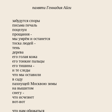
памяти Геннадия Айги
забудутся споры
письма печаль
поцелуи
прощания -
мы умрём и останется
тоска людей -
тень
дерева
его голая кожа
его тонкие пальцы
его тишина -
и те следы
что мы оставили
в саду
пахнущей Москвою зимы
на вышитом
снегу -
что исчезнет
вот-вот
что нам обижаться