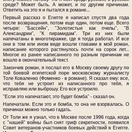
среде? Может быть. А может, и по другим причинам.
Ответить на это я и пытался в романе...
Первый рассказ о Египте я написал спустя два года
после возвращения, потом еще один, потом еще. Всего
четыре: "Бассейн", "Золотистые как пчелы", "В
Александрии", "К пирамидам". Три из них были
напечатаны в многотиражке, где я тогда работал. И все
они в том или ином виде вошли главами в мой роман,
написание которого растянулось почти на сорок лет...
Многое из ранее написанного по разным причинам не
вошло в окончательный текст.
Закончив роман, я послал его в Москву своему другу по
той боевой египетской поре московскому журналисту
Толе Коваленко (Фоменко - в романе). Я сказал ему: все,
что тебя не устроит из написанного про тебя, я
исправляю или выброшу. Его все устроило.
"Если это напечатают, это будет бомба" - сказал он.
Напечатали. Если это и бомба, то она не взорвалась. О
причинах можно только гадать.
От Толи же я узнал, что в Москве после 1996 года, когда
с "нашей" войны был снят гриф секретности, появился
Совет ветеранов-участников боевых действий в Египте.