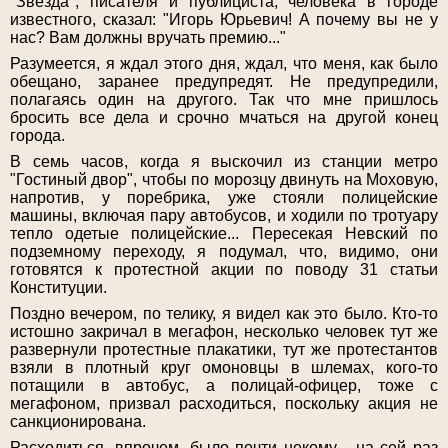
"Звезда", писателя и публициста, человека в городе
известного, сказал: "Игорь Юрьевич! А почему вы не у
нас? Вам должны вручать премию..."
Разумеется, я ждал этого дня, ждал, что меня, как было
обещано, заранее предупредят. Не предупредили,
полагаясь один на другого. Так что мне пришлось
бросить все дела и срочно мчаться на другой конец
города.
В семь часов, когда я выскочил из станции метро
"Гостиный двор", чтобы по морозцу двинуть на Моховую,
напротив, у поребрика, уже стояли полицейские
машины, включая пару автобусов, и ходили по тротуару
тепло одетые полицейские... Пересекая Невский по
подземному переходу, я подумал, что, видимо, они
готовятся к протестной акции по поводу 31 статьи
Конституции.
Поздно вечером, по телику, я видел как это было. Кто-то
истошно закричал в мегафон, несколько человек тут же
развернули протестные плакатики, тут же протестантов
взяли в плотный круг омоновцы в шлемах, кого-то
потащили в автобус, а полицай-офицер, тоже с
мегафоном, призвал расходиться, поскольку акция не
санкционирована.
Расходиться, впрочем, было почти некому - на сей раз