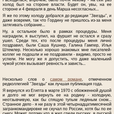
холод был на стороне власти. Будет он, увы, на ее
стороне и 4 февраля в день Марша несогласных...
Я же по этому холоду добрался до редакции "Звезды", и
даже вовремя, так что Гордину не пришлось из-за меня
затягивать собрание...
Ну, а остальное было в рамках процедуры. Меня
наградили, я выступил, на фуршет не остался и сразу
ушел. Среди тех, кто после процедуры меня лично
поздравил, были Саша Кушнер, Галина Гампер, Илья
Штемлер. Несколько хорошо знакомых мне писателей-
коллег не подошли и не поздравили - видимо, просто не
успели. Не могу же я допустить, что даже маленький
чужой успех вызывает ревность и зависть...
Несколько слов о
самом романе
, отмеченном
редколлегией "Звезды" как лучшая публикация года.
Я вернулся из Египта в марте 1970 с обожженной душой
и долго не мог вернуть ее на родину - холодную,
неотзывчивую, как бы спящую тупым ледяным сном...
Странное дело - я ни разу в этой четырнадцатимесячной
загранкомандировке не скучал по России, хотя бы по ее
снегу. Может, потому что я жил среди русских, в русской