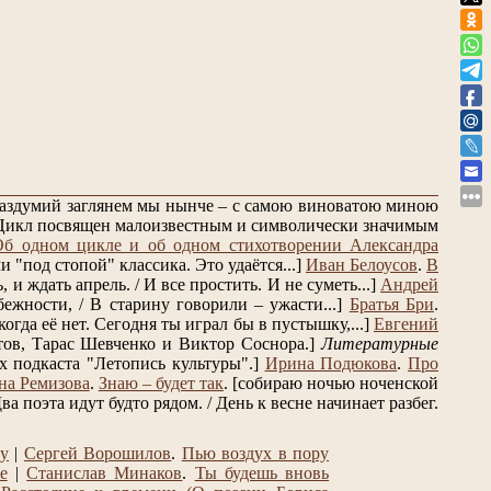
 раздумий заглянем мы нынче – с самою виноватою миною
Цикл посвящен малоизвестным и символически значимым
Об одном цикле и об одном стихотворении Александра
 "под стопой" классика. Это удаётся...]
Иван Белоусов
.
В
и ждать апрель. / И все простить. И не суметь...]
Андрей
ежности, / В старину говорили – ужасти...]
Братья Бри
.
огда её нет. Сегодня ты играл бы в пустышку,...]
Евгений
ов, Тарас Шевченко и Виктор Соснора.]
Литературные
 подкаста "Летопись культуры".]
Ирина Подюкова
.
Про
на Ремизова
.
Знаю – будет так
.
[собираю ночью ноченской
ва поэта идут будто рядом. / День к весне начинает разбег.
ту
|
Сергей Ворошилов
.
Пью воздух в пору
е
|
Станислав Минаков
.
Ты будешь вновь