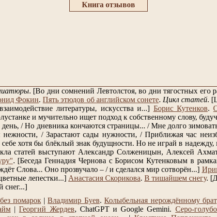
Книга отзывов
ниатюры
.
[Во дни сомнений Левтолстоя, во дни тягостных его
онид Фокин
.
Пять этюдов об английском сонете
.
Цикл статей
.
[
заимодействие литературы, искусства и...]
Борис Кутенков
.
лустанке и мучительно ищет подход к собственному слову, будучи
день, / Но дневника кончаются страницы... / Мне долго зимовать, 
нежности, / Зарастают сады нужности, / Приближая час неизб
себе хотя бы блёклый знак будущности. Но не играй в надежду, к
кла статей выступают Александр Солженицын, Алексей Ахмат
уру"
.
[Беседа Геннадия Чернова с Борисом Кутенковым в рамках
 ждёт Слова... Оно прозвучало – / и сделался мир сотворён...]
Ири
цветные лепестки...]
Анастасия Скорикова
.
В тишайшем снегу
.
[Д
снег...]
без помарок
|
Владимир Буев
.
Колыбельная нерождённому бра
айм
|
Георгий Жердев
, ChatGPT и Google Gemini.
Серо-голубо