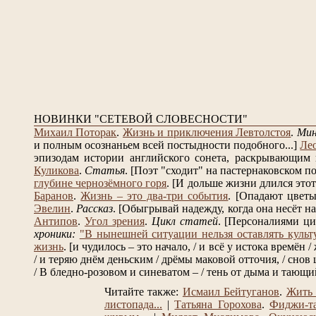
НОВИНКИ "СЕТЕВОЙ СЛОВЕСНОСТИ"
Михаил Поторак
.
Жизнь и приключения Левтолстоя
.
Ми
и полным осознаньем всей постыдности подобного...]
Ле
эпизодам истории английского сонета, раскрывающим в
Куликова
.
Статья
.
[Поэт "сходит" на пастернаковском по
глубине чернозёмного горя
.
[И дольше жизни длился этот 
Баранов
.
Жизнь – это два-три события
.
[Опадают цветы 
Эвелин
.
Рассказ
.
[Обыгрывай надежду, когда она несёт на 
Антипов
.
Угол зрения
.
Цикл статей
.
[Персоналиями ци
хроники:
"В нынешней ситуации нельзя оставлять культ
жизнь
.
[и чудилось – это начало, / и всё у истока времён /
/ и теряю днём деньским / дрёмы маковой отточия, / снов 
/ В бледно-розовом и синеватом – / тень от дыма и тающий 
Читайте также:
Исмаил Бейтуганов
.
Жить 
листопада...
|
Татьяна Горохова
.
Фиджи-т