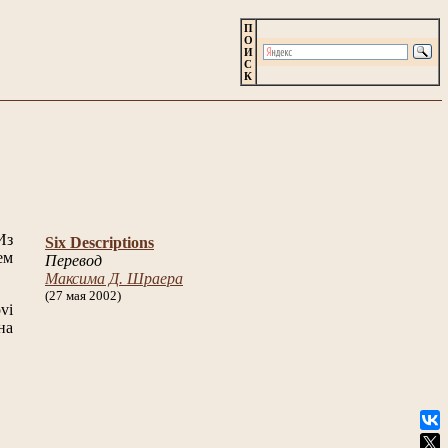
П
О
И
С
К
Из
Six Descriptions
ем
Перевод
Максима Д. Шраера
(27 мая 2002)
vi
на