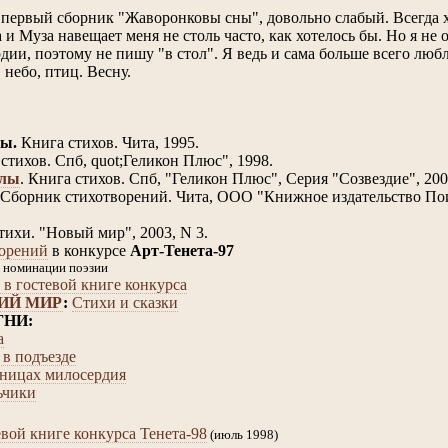
 первый сборник "Жаворонковы сны", довольно слабый. Всегда 
а и Муза навещает меня не столь часто, как хотелось бы. Но я не
дии, поэтому не пишу "в стол". Я ведь и сама больше всего люб
 небо, птиц. Весну.
ы.
Книга стихов. Чита, 1995.
 стихов. Спб, quot;Геликон Плюс", 1998.
глы
. Книга стихов. Спб, "Геликон Плюс", Серия "Созвездие", 200
Cборник стихотворений. Чита, ООО "Книжное издательство Пои
Стихи. "Новый мир", 2003, N 3.
ворений
в конкурсе
Арт-Тенета-97
в номинации поэзии
в гостевой книге конкурса
КИЙ МИР
:
Стихи и сказки
ГНИ:
а
 в подъезде
аницах милосердия
ьчики
вой книге конкурса Тенета-98
(июль 1998)