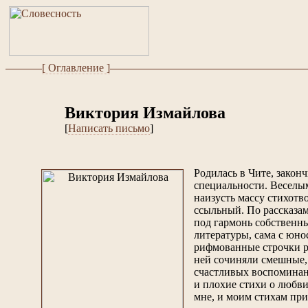
[ Оглавление ]
Виктория Измайлова
[
Написать письмо
]
Родилась в Чите, закон
специальности. Веселы
наизусть массу стихотв
ссыльный. По рассказам
под гармонь собственны
литературы, сама с юно
рифмованные строчки ра
ней сочиняли смешные, 
счастливых воспоминани
и плохие стихи о любви
мне, и моим стихам при