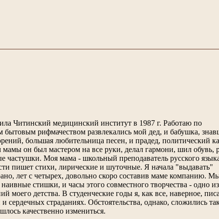
чила Читинский медицинский институт в 1987 г. Работаю по
м бытовым рифмачеством развлекались мой дед, и бабушка, знав
орений, большая любительница песен, и прадед, политический к
 мамы он был мастером на все руки, делал гармони, шил обувь, 
е частушки. Моя мама - школьный преподаватель русского язык
сти пишет стихи, лирические и шуточные. Я начала "выдавать"
но, лет с четырех, довольно скоро составив маме компанию. Мы
наивные стишки, и часы этого совместного творчества - одно и
й моего детства. В студенческие годы я, как все, наверное, пис
 и сердечных страданиях. Обстоятельства, однако, сложились так
шлось качественно измениться.