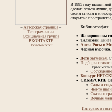
В 1995 году вышел мой
сделать что-то лучше, д
своим стихам в милосер
открытые пространства,
Библиография:
–
Авторская страница
–
–
Телеграм-канал
–
Жаворонковы сн
Официальная группа
Талисман
. Книга
ВКОНТАКТЕ
Ангел Росы и М
–
Несколько песен
–
Черная курочка.
Дети затменья
. 
Подборка стихот
Первое место 
Обсуждение 
Конкурс НЕТС
СИБИРСКИЕ О
Сады и стад
Чьи-то шаги
Сказка о гр
Вечные мал
Интервью в госте