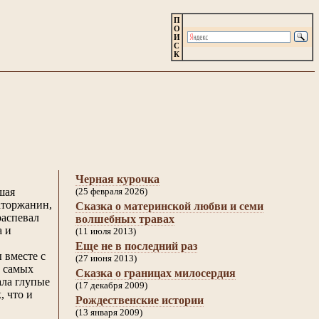
П
О
И
С
К
Черная курочка
шая
(25 февраля 2026)
аторжанин,
Сказка о материнской любви и семи
распевал
волшебных травах
а и
(11 июля 2013)
Еще не в последний раз
 вместе с
(27 июня 2013)
з самых
Сказка о границах милосердия
ала глупые
(17 декабря 2009)
, что и
Рождественские истории
(13 января 2009)