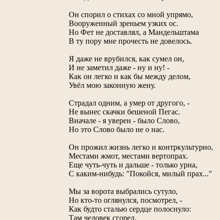
Он спорил о стихах со мной упрямо,
Вооруженный зреньем узких ос.
Но Фет не доставлял, а Мандельштама
В ту пору мне прочесть не довелось.
Я даже не врубился, как сумел он,
И не заметил даже - ну и ну! -
Как он легко и как бы между делом,
Увёл мою законную жену.
Страдал одним, а умер от другого, -
Не вынес скачки бешеной Пегас.
Вначале - я уверен - было Слово,
Но это Слово было не о нас.
Он прожил жизнь легко и контркультурно,
Местами жмот, местами вертопрах.
Еще чуть-чуть и дальше - только урна,
С каким-нибудь: "Покойся, милый прах..."
Мы за ворота выбрались сутуло,
Но кто-то оглянулся, посмотрел, -
Как будто сталью сердце полоснуло:
Там человек сгорел.