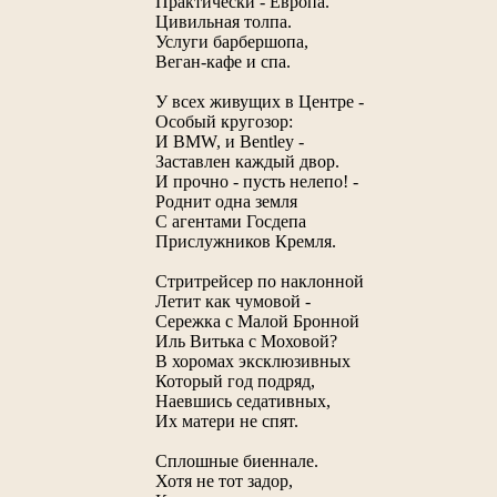
Практически - Европа.
Цивильная толпа.
Услуги барбершопа,
Веган-кафе и спа.
У всех живущих в Центре -
Особый кругозор:
И BMW, и Bentley -
Заставлен каждый двор.
И прочно - пусть нелепо! -
Роднит одна земля
С агентами Госдепа
Прислужников Кремля.
Стритрейсер по наклонной
Летит как чумовой -
Сережка с Малой Бронной
Иль Витька с Моховой?
В хоромах эксклюзивных
Который год подряд,
Наевшись седативных,
Их матери не спят.
Сплошные биеннале.
Хотя не тот задор,