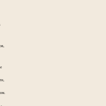
в
ов,
ве
ти,
ом.
 -