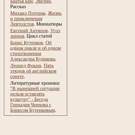
Братья Бри
.
Эвелин
.
Рассказ
Михаил Поторак
.
Жизнь
и приключения
Левтолстоя
.
Миниатюры
Евгений Антипов
.
Угол
зрения
.
Цикл статей
Борис Кутенков
.
Об
одном цикле и об одном
стихотворении
Александра Куликова
.
Леонид Фокин
.
Пять
этюдов об английском
сонете
.
Литературные хроники:
"В нынешней ситуации
нельзя оставлять
культуру" - Беседа
Геннадия Чернова с
Борисом Кутенковым
.