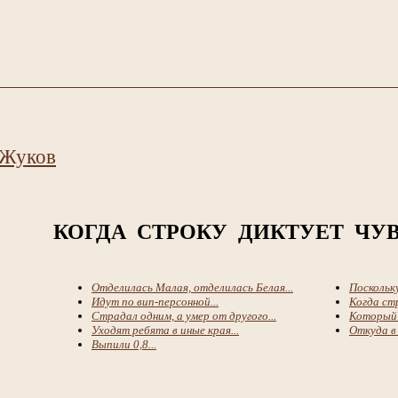
 Жуков
КОГДА СТРОКУ ДИКТУЕТ ЧУ
Отделилась Малая, отделилась Белая...
Поскольку
Идут по вип-персонной...
Когда стр
Страдал одним, а умер от другого...
Который 
Уходят ребята в иные края...
Откуда в 
Выпили 0,8...