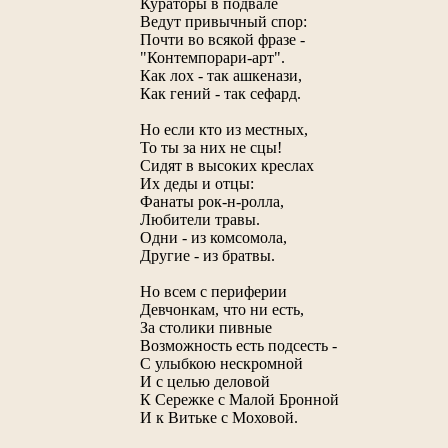
Кураторы в подвале
Ведут привычный спор:
Почти во всякой фразе -
"Контемпорари-арт".
Как лох - так ашкенази,
Как гений - так сефард.
Но если кто из местных,
То ты за них не сцы!
Сидят в высоких креслах
Их деды и отцы:
Фанаты рок-н-ролла,
Любители травы.
Одни - из комсомола,
Другие - из братвы.
Но всем с периферии
Девчонкам, что ни есть,
За столики пивные
Возможность есть подсесть -
С улыбкою нескромной
И с целью деловой
К Сережке с Малой Бронной
И к Витьке с Моховой.