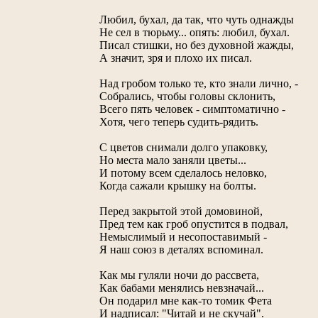
Любил, бухал, да так, что чуть однажды
Не сел в тюрьму... опять: любил, бухал.
Писал стишки, но без духовной жажды,
А значит, зря и плохо их писал.
Над гробом только те, кто знали лично, -
Собрались, чтобы головы склонить,
Всего пять человек - симптоматично -
Хотя, чего теперь судить-рядить.
С цветов снимали долго упаковку,
Но места мало заняли цветы...
И потому всем сделалось неловко,
Когда сажали крышку на болты.
Перед закрытой этой домовиной,
Пред тем как гроб опустится в подвал,
Немыслимый и несопоставимый -
Я наш союз в деталях вспоминал.
Как мы гуляли ночи до рассвета,
Как бабами менялись невзначай...
Он подарил мне как-то томик Фета
И надписал: "Читай и не скучай".