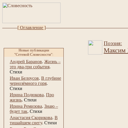
[ Оглавление ]
Поэзия:
Максим
Новые публикации
"Сетевой Словесности":
Андрей Баранов
.
Жизнь –
это два-три события
.
Стихи
Иван Белоусов
.
В глубине
чернозёмного горя
.
Стихи
Ирина Подюкова
.
Про
жизнь
.
Стихи
Ирина Ремизова
.
Знаю –
будет так
.
Стихи
Анастасия Скорикова
.
В
тишайшем снегу
.
Стихи