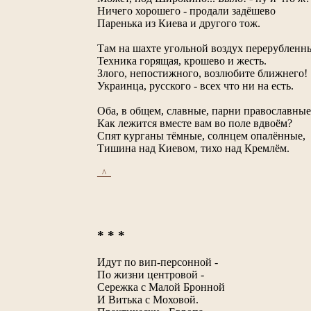
Ничего хорошего - продали задёшево
Паренька из Киева и другого тож.
Там на шахте угольной воздух перерубленн
Техника горящая, крошево и жесть.
Злого, непостижного, возлюбите ближнего!
Украинца, русского - всех что ни на есть.
Оба, в общем, славные, парни православные
Как лежится вместе вам во поле вдвоём?
Спят курганы тёмные, солнцем опалённые,
Тишина над Киевом, тихо над Кремлём.
_^_
* * *
Идут по вип-персонной -
По жизни центровой -
Сережка с Малой Бронной
И Витька с Моховой.