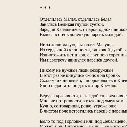
* * *
Отделилась Малая, отделилась Белая,
Занялась Великая глупой суетой.
Зарядив Калашников, с парой однокашнико
Вышел в степь донецкую парень молодой.
Не за долю малую, вызволяя Малую, -
Из сердечной склонности, танковой дугой, -
Изничтожить ватников, с группою соратник
Им навстречу двинулся паренёк другой.
Никому не нужные люди безоружные
В этот раз не кинулись скопом на броню.
Сколько их ни выяви, - добровольцев в Кие
Явно недостаточно дать отпор Кремлю.
Веруя в красивости, с жаждой справедливос
Многие по трезвости, кто-то под хмельком,
Кучно, со товарищи, резко, угрожающе
В чистом поле встретились парень с пареньк
Было то под Горловкой или под Дебальцево,
Может, под Широкино... Было! - ну и что ж?