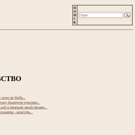
П
О
И
С
К
ВСТВО
 горе не беда...
оку диктует чувство...
год в тюрьме моей темно...
памяти - невесть...