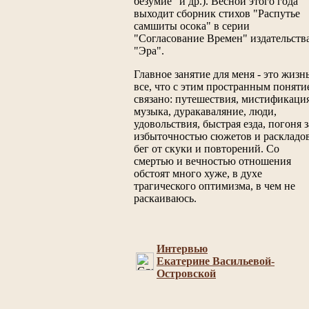
безумие" и др.). Весной этого года
выходит сборник стихов "Распутье
самшиты осока" в серии
"Согласование Времен" издательств
"Эра".
Главное занятие для меня - это жизн
все, что с этим пространным поняти
связано: путешествия, мистификация
музыка, дуракаваляние, люди,
удовольствия, быстрая езда, погоня з
избыточностью сюжетов и раскладов
бег от скуки и повторений. Со
смертью и вечностью отношения
обстоят много хуже, в духе
трагического оптимизма, в чем не
раскаиваюсь.
Интервью
Екатерине Васильевой-
Островской