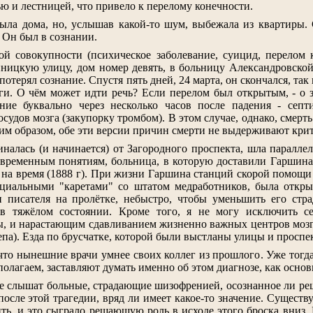
ю и лестницей, что привело к перелому конечности.
была дома, но, услышав какой-то шум, выбежала из квартиры
. Он был в сознании.
ой совокупности (психическое заболевание, суицид, перелом 
ницкую улицу, дом номер девять, в больницу Александровской
потерял сознание. Спустя пять дней, 24 марта, он скончался, та
ги. О чём может идти речь? Если перелом был открытым, - о з
ние буквально через несколько часов после падения - сеп
удов мозга (закупорку тромбом). В этом случае, однако, смерт
ким образом, обе эти версии причин смерти не выдерживают кри
иналась (и начинается) от Загородного проспекта, шла паралл
овременным понятиям, больница, в которую доставили Гаршина, 
 на время (1888 г). При жизни Гаршина станций скорой помощи 
иальными "каретами" со штатом медработников, была открыта
писателя на пролётке, небыстро, чтобы уменьшить его страд
 в тяжёлом состоянии. Кроме того, я не могу исключить 
, и нарастающим сдавливанием жизненно важных центров мозга 
па). Езда по брусчатке, которой были выстланы улицы и проспе
 что нынешние врачи умнее своих коллег из прошлого. Уже тогда
полагаем, заставляют думать именно об этом диагнозе, как осн
ые слышат больные, страдающие шизофренией, осознанное ли ре
 после этой трагедии, вряд ли имеет какое-то значение. Существ
ить, и это сыграло решающую роль в исходе этого броска вниз. П