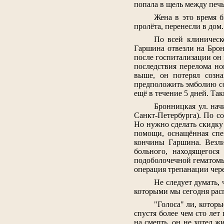
попала в щель между печь
Жена в это время 
пролёта, перенесли в дом
По всей клиническ
Гаршина отвезли на Брон
после госпитализации он 
последствия перелома но
выше, он потерял созна
предположить эмболию сос
ещё в течение 5 дней. Та
Бронницкая ул. нач
Санкт-Петербурга). По с
Но нужно сделать скидку
помощи, оснащённая спец
кончины Гаршина. Везли 
больного, находящегося
подоболочечной гематомы
операция трепанации чере
Не следует думать,
которыми мы сегодня рас
"Голоса" ли, котор
спустя более чем сто лет
на смерть, он не хотел ж