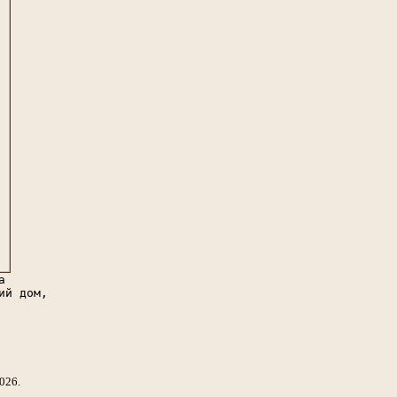
а
ий дом,
026.