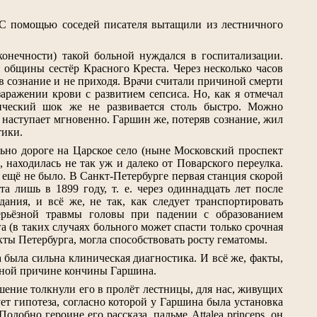
. С помощью соседей писателя вытащили из лестничного
конечности) такой больной нуждался в госпитализации.
 общины сестёр Красного Креста. Через несколько часов
к в сознание и не приходя. Врачи считали причиной смерти
аражении крови с развитием сепсиса. Но, как я отмечал
тический шок же не развивается столь быстро. Можно
ь наступает мгновенно. Гаршин же, потеряв сознание, жил
тики.
ельно дороге на Царское село (ныне Московский проспект
находилась не так уж и далеко от Поварского переулка.
ещё не было. В Санкт-Петербурге первая станция скорой
 лишь в 1899 году, т. е. через одиннадцать лет после
ания, и всё же, не так, как следует транспортировать
серьёзной травмы головы при падении с образованием
(в таких случаях больного может спасти только срочная
кты Петербурга, могла способствовать росту гематомы.
 была сильна клиническая диагностика. И всё же, факты,
овной причине кончины Гаршина.
шение толкнули его в пролёт лестницы, для нас, живущих
ует гипотеза, согласно которой у Гаршина была установка
одобно героине его рассказа, пальме Attalea princeps, он