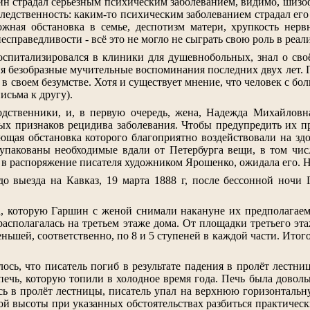
ин страдал серьёзным психическим заболеванием, видимо, шизо
ледственность: каким-то психическим заболеванием страдал его
жная обстановка в семье, деспотизм матери, хрупкость нервн
есправедливости - всё это не могло не сыграть свою роль в реа
оспитализировался в клиники для душевнобольных, знал о сво
ня безобразные мучительные воспоминания последних двух лет. Г
л в своем безумстве. Хотя и существует мнение, что человек с бо
письма к другу).
одственники, и, в первую очередь, жена, Надежда Михайловн
ых признаков рецидива заболевания. Чтобы предупредить их п
ющая обстановка которого благоприятно воздействовали на здо
 упакованы необходимые вдали от Петербурга вещи, в том чис
 в распоряжение писателя художником Ярошенко, ожидала его. Н
до выезда на Кавказ, 19 марта 1888 г, после бессонной ночи
, которую Гаршин с женой снимали накануне их предполагаемо
располагалась на третьем этаже дома. От площадки третьего эт
еньшей, соответственно, по 8 и 5 ступеней в каждой части. Итог
ось, что писатель погиб в результате падения в пролёт лестни
печь, которую топили в холодное время года. Печь была доволь
сь в пролёт лестницы, писатель упал на верхнюю горизонтальну
кой высоты при указанных обстоятельствах разбиться практичес