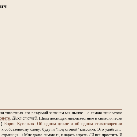
ич –
дни тягостных его раздумий заглянем мы нынче – с самою виноватою
онете
.
Цикл статей
.
[Цикл посвящен малоизвестным и символически
Борис Кутенков
.
Об одном цикле и об одном стихотворении
.]
 собственному слову, будучи "под стопой" классика. Это удаётся...]
страницы... / Мне долго зимовать, и ждать апрель. / И все простить. И