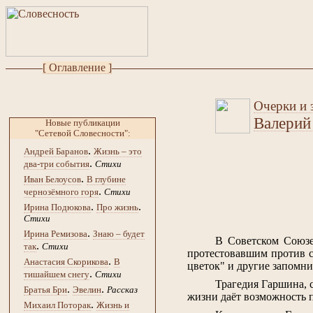
[ Оглавление ]
Очерки и э
Валерий
Новые публикации
"Сетевой Словесности":
.
Андрей Баранов
Жизнь – это
.
два-три события
Стихи
.
Иван Белоусов
В глубине
.
чернозёмного горя
Стихи
.
.
Ирина Подюкова
Про жизнь
Стихи
.
Ирина Ремизова
Знаю – будет
В Советском Союзе
.
так
Стихи
протестовавшим против с
.
Анастасия Скорикова
В
цветок" и другие запомни
.
тишайшем снегу
Стихи
Трагедия Гаршина, с
.
.
Братья Бри
Эвелин
Рассказ
жизни даёт возможность п
.
Михаил Поторак
Жизнь и