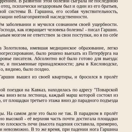
френией. В развитии этой болезни сыграла не последнюю
 отец, психически нездоровым был и один из его братьев,
ой системы В. Гаршина, его особая чувствительность,
лизации неблагоприятной наследственности.
ём заболевании и мучился сознанием своей ущербности.
осподи, как извращает человека болезнь! - писал Гаршин.
льным мозгом не ответствен за свои поступки, но я по себе
а Золотилова, имевшая медицинское образование, легко
рогрессирование, было решено выехать из Петербурга на
ровье писателя. Абсолютно всё было готово для выезда:
ле, и письменные принадлежности; дача в Кисловодске,
о, видимо, было поздно.
 Гаршин вышел из своей квартиры, и бросился в пролёт
й поездки на Кавказ, находилась по адресу "Поварской
ажа вниз вела лестница, каждый марш которой состоял из
о, от площадки третьего этажа вниз до парадного подъезда
цы. На самом деле это было не так. В парадном в пролёт
но высокой - её верхняя часть почти достигала площадки
ю плоскость печи (высота падения составила, примерно,
ки невозможно. В то же время, при падении нога Гаршина