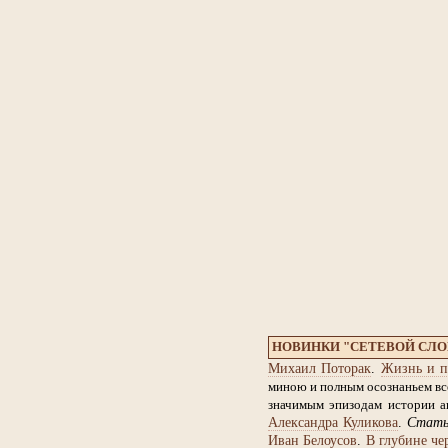
НОВИНКИ "СЕТЕВОЙ СЛ
Михаил Поторак
.
Жизнь и п
миною и полным осознаньем все
значимым эпизодам истории ан
Александра Куликова
.
Стат
Иван Белоусов
.
В глубине че