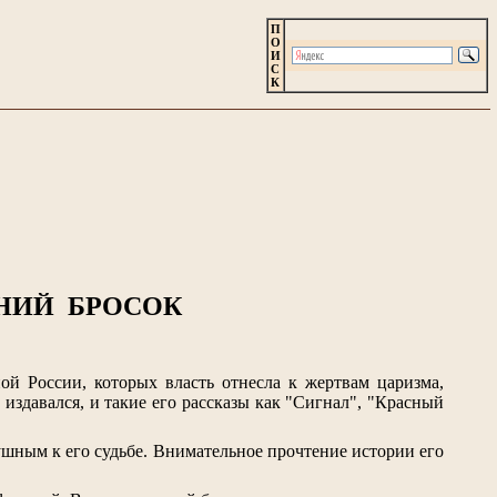
П
О
И
С
К
ДНИЙ БРОСОК
й России, которых власть отнесла к жертвам царизма,
здавался, и такие его рассказы как "Сигнал", "Красный
душным к его судьбе. Внимательное прочтение истории его