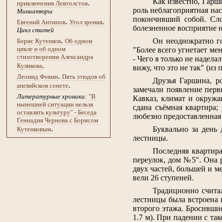
Как известно, Гарш
.
приключения Левтолстоя
роль неблагоприятная нас
Миниатюры
покончивший собой. Сло
.
.
Евгений Антипов
Угол зрения
болезненное восприятие н
Цикл статей
.
Он неоднократно г
Борис Кутенков
Об одном
цикле и об одном
"Более всего угнетает ме
стихотворении Александра
- Чего я только не надела
.
Куликова
вижу, что это не так" (из 
.
Леонид Фокин
Пять этюдов об
Друзья Гаршина, р
.
английском сонете
замечали появление перв
Литературные хроники:
"В
Кавказ, климат и окружа
нынешней ситуации нельзя
сдана съёмная квартира;
оставлять культуру" - Беседа
любезно предоставленная
Геннадия Чернова с Борисом
.
Буквально за день 
Кутенковым
лестницы.
Последняя квартира
переулок, дом №5". Она 
двух частей, большей и м
вели 26 ступеней.
Традиционно считал
лестницы была встроена 
второго этажа. Бросивши
1.7 м). При падении с та