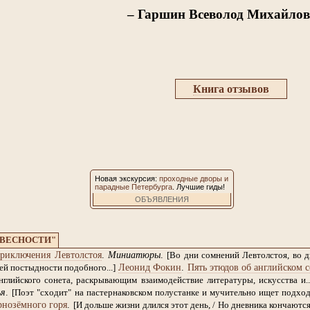
– Гаршин Всеволод Михайлов
Книга отзывов
Новая экскурсия:
проходные дворы и
парадные Петербурга
. Лучшие гиды!
ОБЪЯВЛЕНИЯ
ОВЕСНОСТИ"
риключения Левтолстоя
.
Миниатюры
.
[Во дни сомнений Левтолстоя, во 
Леонид Фокин
.
Пять этюдов об английском с
й постыдности подобного...]
глийского сонета, раскрывающим взаимодействие литературы, искусства и..
ья
.
[Поэт "сходит" на пастернаковском полустанке и мучительно ищет подход к
рнозёмного горя
.
[И дольше жизни длился этот день, / Но дневника кончаются 