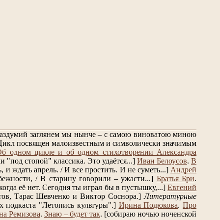
 раздумий заглянем мы нынче – с самою виноватою миною
Цикл посвящен малоизвестным и символически значимым
Об одном цикле и об одном стихотворении Александра
 "под стопой" классика. Это удаётся...]
Иван Белоусов
.
В
и ждать апрель. / И все простить. И не суметь...]
Андрей
ежности, / В старину говорили – ужасти...]
Братья Бри
.
огда её нет. Сегодня ты играл бы в пустышку,...]
Евгений
ов, Тарас Шевченко и Виктор Соснора.]
Литературные
 подкаста "Летопись культуры".]
Ирина Подюкова
.
Про
на Ремизова
.
Знаю – будет так
.
[собираю ночью ноченской