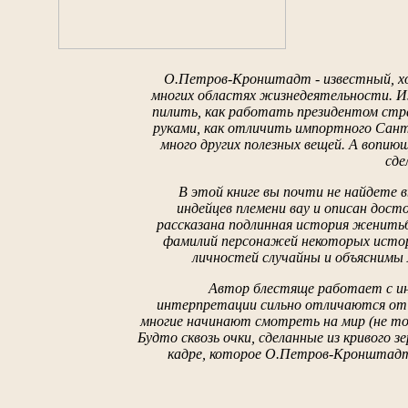
О.Петров-Кронштадт - известный, хо
многих областях жизнедеятельности. Из
пилить, как работать президентом стр
руками, как отличить импортного Сант
много других полезных вещей. А вопию
сде
В этой книге вы почти не найдете 
индейцев племени вау и описан дост
рассказана подлинная история женить
фамилий персонажей некоторых истор
личностей случайны и объяснимы
Автор блестяще работает с ин
интерпретации сильно отличаются от 
многие начинают смотреть на мир (не тол
Будто сквозь очки, сделанные из кривого з
кадре, которое О.Петров-Кронштадт 