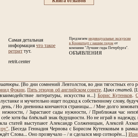
Книга отзывов
Предлагаем
индивидуальные экскурсии
Самая детальная
в Кронштадт с нашим гидом
от
информация
что такое
компании "Лучшие гиды Петербурга".
ретрит
тут.
ОБЪЯВЛЕНИЯ
retrit.center
ниатюры
.
[Во дни сомнений Левтолстоя, во дни тягостных его
онид Фокин
.
Пять этюдов об английском сонете
.
Цикл статей
.
[
заимодействие литературы, искусства и...]
Борис Кутенков
.
лустанке и мучительно ищет подход к собственному слову, будучи
день, / Но дневника кончаются страницы... / Мне долго зимовать, 
нежности, / Зарастают сады нужности, / Приближая час неизб
себе хотя бы блёклый знак будущности. Но не играй в надежду, к
кла статей выступают Александр Солженицын, Алексей Ахмат
уру"
.
[Беседа Геннадия Чернова с Борисом Кутенковым в рамках
 ждёт Слова... Оно прозвучало – / и сделался мир сотворён...]
Ири