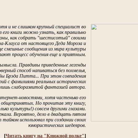
тя и не слишком крупный специалист во
 его книги можно узнать, как правильно
аны, как собрать "шестисотый" своими
а-Клауса от настоящего Деда Мороза и
ще смешные сообщения из мира культуры
лают процесс обучения еще и приятным.
вымысла. Правдивы приведенные легенды
оверный способ напиваться без похмелья,
бы Брэда Питта... При этом совпадения
ий с фамилиями реальных исторических
 лишь слаборазвитой фантазией автора.
тернет-новостями, хотя частенько его
общепринятых. Но прочитав эту книгу,
ько культуры!) совсем другими глазами.
еркала. Вероятно, дело в двадцать пятом
тайком использовал при создании своих
юмористических шедевров.
[
Читать книгу на "Книжной полке"
]