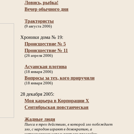
Ловись, рыбка!
Вечер обычного дня
Трактористы
(9 августа 2006)
Хроники дома № 19:
Происшествие № 5
Происшествие № 11
(26 апреля 2006)
Асуанская плотина
(18 января 2006)
Вопросы за тех, кого приручили
(18 января 2006)
28 декабря 2005:
Моя карьера в Корпорации Х
Сентябрьская повстанческая
Жадные люди
Пиеса в трех действиях, в которой зло побеждает
зло, с народом играют в демократию, а
интеллигенцию используют как прослойку