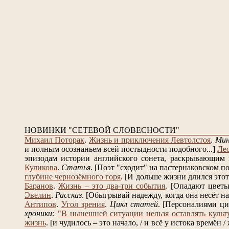
НОВИНКИ "СЕТЕВОЙ СЛОВЕСНОСТИ"
Михаил Поторак
.
Жизнь и приключения Левтолстоя
.
Ми
и полным осознаньем всей постыдности подобного...]
Ле
эпизодам истории английского сонета, раскрывающим в
Куликова
.
Статья
.
[Поэт "сходит" на пастернаковском по
глубине чернозёмного горя
.
[И дольше жизни длился этот 
Баранов
.
Жизнь – это два-три события
.
[Опадают цветы 
Эвелин
.
Рассказ
.
[Обыгрывай надежду, когда она несёт на 
Антипов
.
Угол зрения
.
Цикл статей
.
[Персоналиями ци
хроники:
"В нынешней ситуации нельзя оставлять культ
жизнь
.
[и чудилось – это начало, / и всё у истока времён /