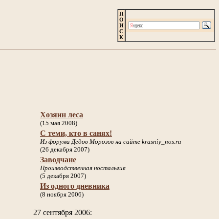
П
О
И
С
К
Хозяин леса
(15 мая 2008)
С теми, кто в санях!
Из форума Дедов Морозов на сайте krasniy_nos.ru
(26 декабря 2007)
Заводчане
Производственная ностальгия
(5 декабря 2007)
Из одного дневника
(8 ноября 2006)
27 сентября 2006: