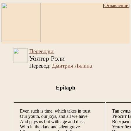
[
Оглавление
]
Переводы:
Уолтер Рэли
Перевод:
Дмитрия Лялина
Epitaph
Even such is time, which takes in trust
Так сужде
Our youth, our joys, and all we have,
Уносит В
And pays us but with age and dust,
Во мрачн
Who in the dark and silent grave
Уснет бе