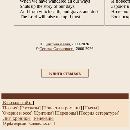
When we have wandered all our ways
И повест
Shuts up the story of our days,
Зароют в
And from which earth, and grave, and dust
Но верю -
The Lord will raise me up, I trust.
Бог воскр
©
Дмитрий Лялин
, 2000-2026.
©
Сетевая Словесность
, 2000-2026.
Книга отзывов
[
В начало сайта
]
[
Поэзия
] [
Рассказы
]
[
Повести и романы
]
[
Пьесы
]
[
Очерки и эссе
]
[
Критика
] [
Переводы
]
[
Теория сетературы
]
[
Лит. хроники
]
[
Рецензии
]
[
О pda-версии "Словесности"]