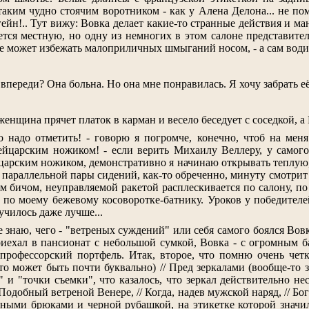
аким чудно стоячим воротником - как у Алена Делона... не пом
гейн!.. Тут вижу: Вовка делает какие-то странные действия и 
ется местную, но одну из немногих в этом салоне представител
е может избежать малоприличных шмыганий носом, - а сам водит
переди? Она больна. Но она мне понравилась. Я хочу забрать её 
женщина прячет платок в карман и весело беседует с соседкой, 
то надо отметить! - говорю я погромче, конечно, чтоб на ме
вейцарским ножиком! - если верить Михаилу Веллеру, у само
ейцарским ножиком, демонстративно я начинаю открывать теплую
 параллельной пары сидений, как-то обреченно, минуту смотрит
м бичом, неуправляемой ракетой расплескивается по салону, по
 по моему бежевому косоворотке-батнику. Уроков у победителей
училось даже лучше...
е знаю, чего - "ветреных суждений" или себя самого боялся Вов
иехал в пансионат с небольшой сумкой, Вовка - с огромным бау
профессорский портфель. Итак, второе, что помню очень четко.
это может быть почти буквально) // Пред зеркалами (вообще-то з
 и "точки съемки", что казалось, что зеркал действительно нес
 Подобный ветреной Венере, // Когда, надев мужской наряд, // Бог
ыми брюками и черной рубашкой, на этикетке которой значило