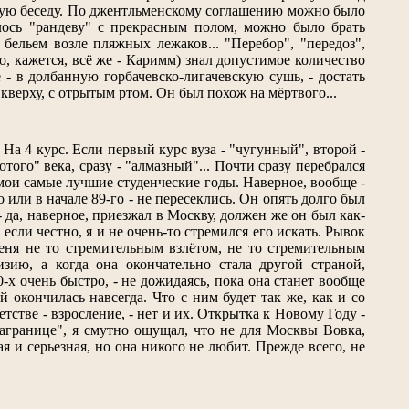
шную беседу. По джентльменскому соглашению можно было
лось "рандеву" с прекрасным полом, можно было брать
ельем возле пляжных лежаков... "Перебор", "передоз",
о, кажется, всё же - Каримм) знал допустимое количество
е - в долбанную горбачевско-лигачевскую сушь, - достать
 кверху, с отрытым ртом. Он был похож на мёртвого...
 На 4 курс. Если первый курс вуза - "чугунный", второй -
отого" века, сразу - "алмазный"... Почти сразу перебрался
ои самые лучшие студенческие годы. Наверное, вообще -
или в начале 89-го - не пересеклись. Он опять долго был
 - да, наверное, приезжал в Москву, должен же он был как-
, если честно, я и не очень-то стремился его искать. Рывок
еня не то стремительным взлётом, не то стремительным
изию, а когда она окончательно стала другой страной,
0-х очень быстро, - не дожидаясь, пока она станет вообще
й окончилась навсегда. Что с ним будет так же, как и со
тстве - взросление, - нет и их. Открытка к Новому Году -
"загранице", я смутно ощущал, что не для Москвы Вовка,
шая и серьезная, но она никого не любит. Прежде всего, не