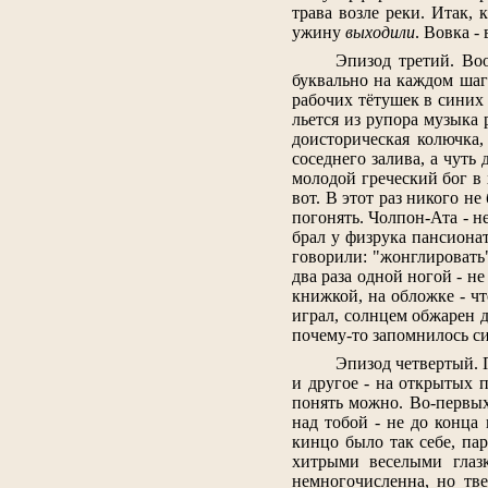
трава возле реки. Итак,
ужину
выходили
. Вовка -
Эпизод третий. Воо
буквально на каждом ша
рабочих тётушек в синих х
льется из рупора музыка 
доисторическая колючка
соседнего залива, а чуть
молодой греческий бог в 
вот. В этот раз никого н
погонять. Чолпон-Ата - н
брал у физрука пансиона
говорили: "жонглировать"
два раза одной ногой - не
книжкой, на обложке - чт
играл, солнцем обжарен д
почему-то запомнилось си
Эпизод четвертый. 
и другое - на открытых 
понять можно. Во-первых
над тобой - не до конца
кинцо было так себе, па
хитрыми веселыми глаз
немногочисленна, но тв