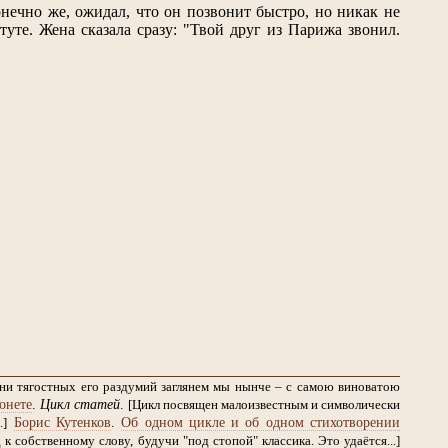
онечно же, ожидал, что он позвонит быстро, но никак не
туте. Жена сказала сразу: "Твой друг из Парижа звонил.
дни тягостных его раздумий заглянем мы нынче – с самою виноватою
онете
.
Цикл статей
.
[Цикл посвящен малоизвестным и символически
Борис Кутенков
.
Об одном цикле и об одном стихотворении
.]
 собственному слову, будучи "под стопой" классика. Это удаётся...]