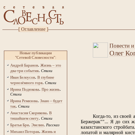
[ Оглавление ]
Повести и
Олег Ко
Новые публикации
"Сетевой Словесности":
.
Андрей Баранов
Жизнь – это
.
два-три события
Стихи
.
Иван Белоусов
В глубине
.
чернозёмного горя
Стихи
.
.
Ирина Подюкова
Про жизнь
Стихи
.
Ирина Ремизова
Знаю – будет
.
так
Стихи
.
Анастасия Скорикова
В
Когда-то, из своей
.
тишайшем снегу
Стихи
Бержерак""... Я до сих 
.
.
Братья Бри
Эвелин
Рассказ
казахстанского стройбата
.
Михаил Поторак
Жизнь и
лопатой и малярной кист