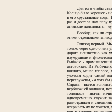
Для того чтобы съез
Кольцо было хорошее - не
в его хрустальные воды. 
раз и достала нам пару 
атинские пансионаты - лу
Вообще, как ни стр
этими отдельными эпизод
Эпизод первый. Мы 
только через одно очень у
дорога неизвестно как у
изумрудные и фиолетовые
Рыбачье - промышленный
автовокзал. Из Рыбачьег
южного, менее тёплого, 
улочкам ходит самый вы
перегружены, - а хотя бы
Справа - вьется волнист
верблюжьей колючки, пото
топольков - значит, нач
одновременно служит за
разнотравьем и смешанны
открывать их не хочется,
вон в сплошь заграничн