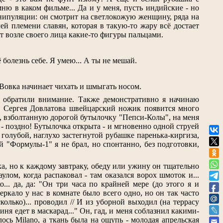
ню в каком фильме... Да и у меня, пусть индийские - но
манипуляции: он смотрит на светлокожую женщину, ряда на
ей племени славян, которая в такую-то жару всё достает
 возле своего лица какие-то фигуры пальцами.
болезнь себе. Я умею... А ты не мешай.
а Вовка начинает чихать и шмыгать носом.
ня обратили внимание. Также демонстративно я начинаю
го Сергея Довлатова швейцарский ножик появится много
, взболтанную дор
о
гой бутылочку "Пепси-Колы", на меня
 - поздно! Бутылочка открыта - и мгновенно одной струей
 голубой, наглухо застегнутой рубашке паренька-киргиза,
 "Формулы-1" я не брал, но спонтанно, без подготовки,
ка, но к каждому завтраку, обеду или ужину он тщательно
лом, когда распаковал - там оказался ворох шмоток и...
.. да, да: "Он три часа по крайней мере (до этого я и
еркало у нас в комнате было всего одно, но он так часто
колько)... проводил // И из уборной выходил (на террасу
иня едет в маскарад..." Он, гад, и меня соблазнил какими-
сь Milano, а ткань была на ощупь - молодая апрельская