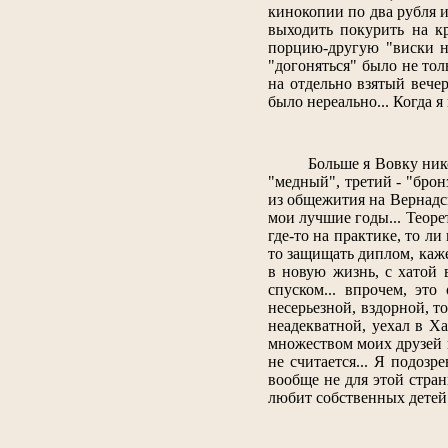
кинокопии по два рубля 
выходить покурить на к
порцию-другую "виски на
"догоняться" было не тол
на отдельно взятый вечер
было нереально... Когда я
Больше я Вовку нико
"медный", третий - "бронз
из общежития на Вернадс
мои лучшие годы... Теоре
где-то на практике, то ли
то защищать диплом, кажет
в новую жизнь, с хатой 
спуском... впрочем, это
несерьезной, вздорной, т
неадекватной, уехал в Ха
множеством моих друзей юн
не считается... Я подозр
вообще не для этой страны
любит собственных детей. 