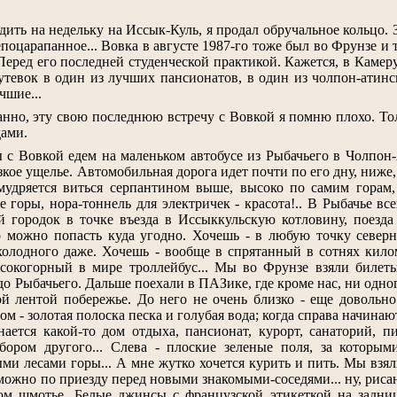
дить на недельку на Иссык-Куль, я продал обручальное кольцо. 
поцарапанное... Вовка в августе 1987-го тоже был во Фрунзе и 
Перед его последней студенческой практикой. Кажется, в Камер
путевок в один из лучших пансионатов, в один из чолпон-атинс
чшие...
анно, эту свою последнюю встречу с Вовкой я помню плохо. То
ами.
с Вовкой едем на маленьком автобусе из Рыбачьего в Чолпон-
зкое ущелье. Автомобильная дорога идет почти по его дну, ниже,
мудряется виться серпантином выше, высоко по самим горам,
 горы, нора-тоннель для электричек - красота!.. В Рыбачье вс
 городок в точке въезда в Иссыккульскую котловину, поезда 
о можно попасть куда угодно. Хочешь - в любую точку северн
холодного даже. Хочешь - вообще в спрятанный в сотнях кило
сокогорный в мире троллейбус... Мы во Фрунзе взяли билеты
 до Рыбачьего. Дальше поехали в ПАЗике, где кроме нас, ни одно
ой лентой побережье. До него не очень близко - еще довольн
м - золотая полоска песка и голубая вода; когда справа начин
инается какой-то дом отдыха, пансионат, курорт, санаторий, п
бором другого... Слева - плоские зеленые поля, за которым
ми лесами горы... А мне жутко хочется курить и пить. Мы взя
 можно по приезду перед новыми знакомыми-соседями... ну, рисан
ом шмотье. Белые джинсы с французской этикеткой на задни