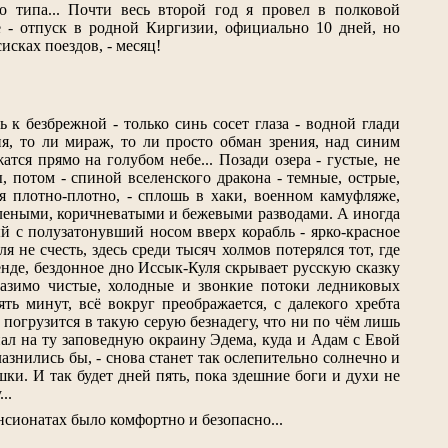
 типа... Почти весь второй год я провел в полковой
 - отпуск в родной Киргизии, официально 10 дней, но
исках поездов, - месяц!
 к безбрежной - только синь сосет глаза - водной глади
ия, то ли мираж, то ли просто обман зрения, над синим
тся прямо на голубом небе... Позади озера - густые, не
 потом - спиной вселенского дракона - темные, острые,
я плотно-плотно, - сплошь в хаки, военном камуфляже,
зелеными, коричневатыми и бежевыми разводами. А иногда
й с полузатонувший носом вверх корабль - ярко-красное
я не счесть, здесь среди тысяч холмов потерялся тот, где
енде, бездонное дно Иссык-Куля скрывает русскую сказку
разимо чистые, холодные и звонкие потоки ледниковых
ть минут, всё вокруг преображается, с далекого хребта
ё погрузится в такую серую безнадегу, что ни по чём лишь
пал на ту заповедную окраину Эдема, куда и Адам с Евой
азнились бы, - снова станет так ослепительно солнечно и
шки. И так будет дней пять, пока здешние боги и духи не
..
нсионатах было комфортно и безопасно...