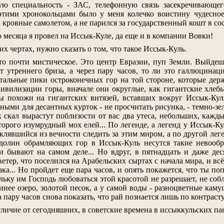
ю специальность - ЗАС, телефонную связь засекречивающего
 этими хронокольцами было у меня колечко воистину чудесное
 кровные самолетом, а не парился за государственный кошт в сос
о месяца я провел на Иссык-Куле, да еще и в компании Вовки!
щих чертах, нужно сказать о том, что такое Иссык-Куль.
то почти мистическое. Это центр Евразии, пуп Земли. Выйдешь
т утреннего бриза, а через пару часов, то ли это галлюцинац
тальные пики остроконечных гор на той стороне, которые держа
ивилизации горы, вначале они округлые, как гигантские хлебы,
ы похожи на гигантских витязей, вставших вокруг Иссык-Кул
рными для десантных курток - не просчитать рисунка, - темно-
 скал вырастут поблизости от вас два утеса, небольших, кажды
торого изумрудный мох елей... По легенде, а легенд у Иссык-Кул
клявшийся из вечности следить за этим миром, а по другой лег
х долин обрамляющих гор в Иссык-Куль несутся такие невооб
и бывают на самом деле... Но вдруг, в пятнадцать и даже деся
ветер, что поселился на Арабельских сыртах с начала мира, и вс
а... Но пройдет еще пара часов, и опять покажется, что ты по
льку им Господь любоваться этой красотой не разрешает, не собл
инее озеро, золотой песок, а у самой воды - разноцветные каму
а пару часов снова показать, что рай познается лишь по контрасту.
тличие от сегодняшних, в советские времена в иссыккульских па