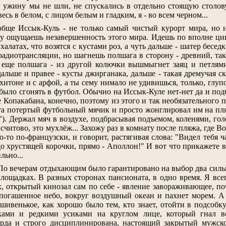
 к ужину мы не шли, не спускались в отдельно стоящую столо
 весь в белом, с лицом белым и гладким, я - во всем черном...
бще Иссык-Куль - не только самый чистый курорт мира, но и д
гу ощущаешь незавершенность этого мира. Идешь по вполне ци
алатах, что возятся с кустами роз, а чуть дальше - шатер бесед
радиотрансляции, но шагнешь полшага в сторону - древний, тако
, еще полшага - из другой колючки вышмыгнет заяц и петлям
 дальше и правее - кусты джирганака, дальше - такая дремучая с
хитоне и с арфой, а ты сему нимало не удивишься, только, глуп
е было сгонять в футбол. Обычно на Иссык-Куле нет-нет да и п
е Копакабана, конечно, поэтому из этого и так необязательного 
та потертый футбольный мячик и просто жонглировал им на пля
). Держал мяч в воздухе, подбрасывая подъемом, коленями, гол
 считово, это мухлёж... Захожу раз в комнату после пляжа, где Во
о-то по-французски, и говорит, растягивая слова: "Видел тебя 
о хрустящей корочки, прямо - Аполлон!" И вот что прикажете в 
льно...
По вечерам отдыхающим было гарантировано на выбор два сильн
площадках. В разных сторонах пансионата, в одно время. Я все
, открытый кинозал сам по себе - явление завораживающее, поч
 погашенное небо, вокруг воздушный океан и пахнет морем. А 
ршивенькое, как хорошо было тем, кто знает, отойти в подсобк
ками и редкими усиками на круглом лице, который гнал в
ерда и строго дисциплинирована, настоящий закрытый мужск