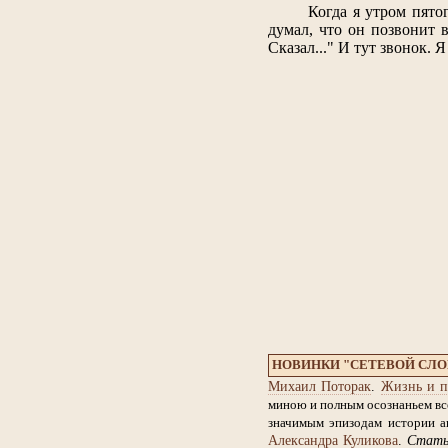
Когда я утром пято
думал, что он позвонит 
Сказал..." И тут звонок. Я 
НОВИНКИ "СЕТЕВОЙ СЛ
Михаил Поторак
.
Жизнь и п
миною и полным осознаньем все
значимым эпизодам истории ан
Александра Куликова
.
Стат