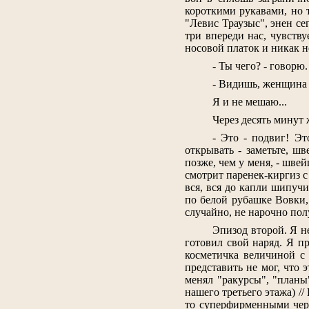
короткими рукавами, но т
"Левис Траузыс", энен се
три впереди нас, чувству
носовой платок и никак н
- Ты чего? - говорю.
- Видишь, женщина в
Я и не мешаю...
Через десять минут 
- Это - подвиг! Э
открывать - заметьте, ш
позже, чем у меня, - шв
смотрит паренек-киргиз с
вся, вся до капли шипучи
по белой рубашке Вовки,
случайно, не нарочно пол
Эпизод второй. Я н
готовил свой наряд. Я пр
косметичка величиной с 
представить не мог, что 
менял "ракурсы", "планы"
нашего третьего этажа) //
то суперфирменными черн