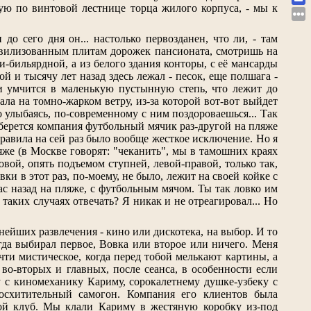
вую по винтовой лестнице торца жилого корпуса, - мы к
о сего дня он... настолько первозданен, что ли, - там
вилизованным плитам дорожек пансионата, смотришь на
ки-бильярдной, а из белого здания конторы, с её мансарды
й и тысячу лет назад здесь лежал - песок, еще полшага -
и умчится в маленькую пустынную степь, что лежит до
кала на томно-жарком ветру, из-за которой вот-вот выйдет
о улыбаясь, по-современному с ним поздороваешься... Так
одберется компания футбольный мячик раз-другой на пляже
правила на сей раз было вообще жесткое исключение. Но я
же (в Москве говорят: "чеканить", мы в тамошних краях
овой, опять подъемом ступней, левой-правой, только так,
вки в этот раз, по-моему, не было, лежит на своей койке с
час назад на пляже, с футбольным мячом. Ты так ловко им
таких случаях отвечать? Я никак и не отреагировал... Но
ейших развлечения - кино или дискотека, на выбор. И то
гда выбирал первое, Вовка или второе или ничего. Меня
ти мистическое, когда перед тобой мелькают картины, а
во-вторых и главных, после сеанса, в особенности если
у с киномеханику Кариму, сорокалетнему душке-узбеку с
осхитительный самогон. Компания его клиентов была
ой клуб. Мы клали Кариму в жестяную коробку из-под