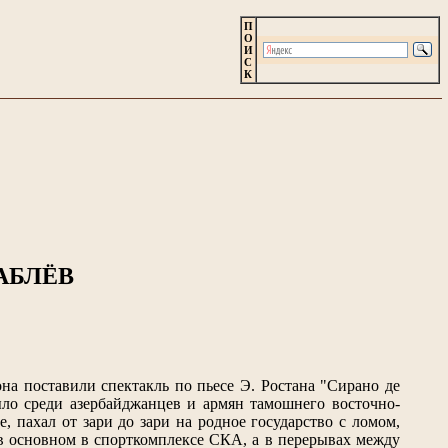
П
О
И
С
К
АБЛЁВ
она поставили спектакль по пьесе Э. Ростана "Сирано де
ыло среди азербайджанцев и армян тамошнего восточно-
е, пахал от зари до зари на родное государство с ломом,
, в основном в спорткомплексе СКА, а в перерывах между