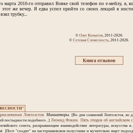
го марта 2010-го отправил Вовке свой телефон по е-мейлу, я, к
в этот же вечер. Я едва успел прийти со своих лекций в инсти
взял трубку...
©
Олег Копытов
, 2011-2026.
©
Сетевая Словесность
, 2011-2026.
Книга отзывов
ОВЕСНОСТИ"
риключения Левтолстоя
.
Миниатюры
.
[Во дни сомнений Левтолстоя, во 
Леонид Фокин
.
Пять этюдов об английском с
й постыдности подобного...]
глийского сонета, раскрывающим взаимодействие литературы, искусства и..
ья
.
[Поэт "сходит" на пастернаковском полустанке и мучительно ищет подход к