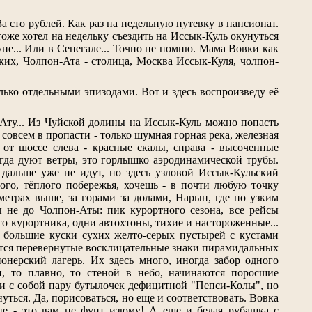
За сто рублей. Как раз на недельную путевку в пансионат.
тоже хотел на недельку съездить на Иссык-Куль окунуться
уне... Или в Сенегале... Точно не помню. Мама Вовки как
ких, Чолпон-Ата - столица, Москва Иссык-Куля, чолпон-
лько отдельными эпизодами. Вот и здесь воспроизведу её
Ату... Из Чуйской долины на Иссык-Куль можно попасть
 совсем в пропасти - только шумная горная река, железная
 от шоссе слева - красные скалы, справа - высоченные
егда дуют ветры, это горлышко аэродинамической трубы.
дальше уже не идут, но здесь узловой Иссык-Кульский
ого, тёплого побережья, хочешь - в почти любую точку
метрах выше, за горами за долами, Нарын, где по узким
 не до Чолпон-Аты: пик курортного сезона, все рейсы
го курортника, одни автохтоны, тихие и настороженные...
о большие куски сухих желто-серых пустырей с кустами
аются перевернутые восклицательные знаки пирамидальных
ионерский лагерь. Их здесь много, иногда забор одного
и, то плавно, то стеной в небо, начинаются поросшие
ли с собой пару бутылочек дефицитной "Пепси-Колы", но
уться. Да, порисоваться, но еще и соответствовать. Вовка
це - это вам не фунт изюму! А еще и белая рубашка с