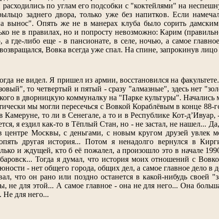
и расходились по углам его подсобки с "коктейлями" на неспе
рыльцо заднего двора, только уже без напитков. Если намеча
 вынос". Опять же не в манерах клуба было сорить дамским б
ько не в правилах, но и попросту невозможно: Карим (правильн
, а где-либо еще - в пансионате, в селе, ночью, а самое главно
 возвращался, Вовка всегда уже спал. На спине, запрокинув лицо
гда не видел. Я пришел из армии, восстановился на факультете.
овый", то четвертый и пятый - сразу "алмазные", здесь нет "зол
кого в дворницкую коммуналку на "Парке культуры". Начались м
тически мы могли пересечься с Вовкой Кораблёвым в конце 88-го 
 в Камеруне, то ли в Сенегале, а то и в Республике Кот-д’Ивуар,
ся, я ездил как-то в Тёплый Стан, но - не застал, не нашел... Да
в центре Москвы, с деньгами, с новым кругом друзей увлек м
 опять другая история... Потом я ненадолго вернулся в Кирг
олько и ждущей, кто б её пожалел, а произошло это в начале 199
баровск... Тогда я думал, что история моих отношений с Вовко
ости - нет общего города, общих дел, а самое главное дело в де
евал, что он рано или поздно останется в какой-нибудь своей 
, не для этой... А самое главное - она не для него... Она боль
Не для него...