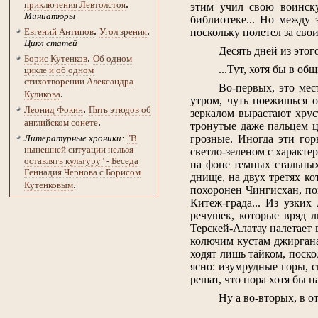
.
приключения Левтолстоя
этим учил свою воинску
Миниатюры
библиотеке... Но между
.
.
поскольку полетел за свои
Евгений Антипов
Угол зрения
Цикл статей
Десять дней из этог
.
Борис Кутенков
Об одном
...Тут, хотя бы в об
цикле и об одном
стихотворении Александра
Во-первых, это мес
.
Куликова
утром, чуть поежишься о
.
Леонид Фокин
Пять этюдов об
зеркалом вырастают хрус
.
английском сонете
тронутые даже пальцем ц
грозные. Иногда эти гор
Литературные хроники:
"В
нынешней ситуации нельзя
светло-зеленом с характе
оставлять культуру" - Беседа
на фоне темных стальных
Геннадия Чернова с Борисом
днище, на двух третях ко
.
Кутенковым
похоронен Чингисхан, по
Китеж-града... Из узки
речушек, которые вряд л
Терскей-Алатау налетает 
колючим кустам джирганак
ходят лишь тайком, поско
ясно: изумрудные горы, с
решат, что пора хотя бы н
Ну а во-вторых, в о