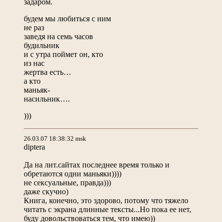
задаром.
будем мы любиться с ним
не раз
заведя на семь часов
будильник
и с утра поймет он, кто
из нас
жертва есть…
а кто
маньяк-
насильник….
)))
26.03.07 18:38:32 msk
diptera
Да на лит.сайтах последнее время только и
обретаются одни маньяки))))
не сексуальные, правда)))
даже скучно)
Книга, конечно, это здорово, потому что тяжело
читать с экрана длинные тексты...Но пока ее нет,
буду довольствоваться тем, что имею))