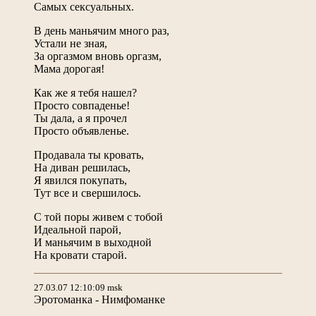
Самых сексуальных.
В день маньячим много раз,
Устали не зная,
За оргазмом вновь оргазм,
Мама дорогая!
Как же я тебя нашел?
Просто совпаденье!
Ты дала, а я прочел
Просто объявленье.
Продавала ты кровать,
На диван решилась,
Я явился покупать,
Тут все и свершилось.
С той поры живем с тобой
Идеальной парой,
И маньячим в выходной
На кровати старой.
27.03.07 12:10:09 msk
Эротоманка - Нимфоманке