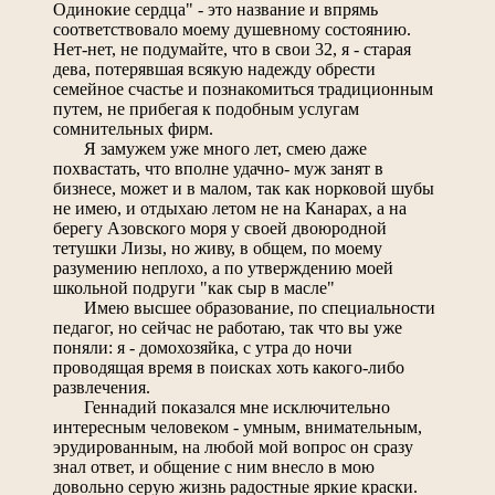
Одинокие сердца" - это название и впрямь
соответствовало моему душевному состоянию.
Нет-нет, не подумайте, что в свои 32, я - старая
дева, потерявшая всякую надежду обрести
семейное счастье и познакомиться традиционным
путем, не прибегая к подобным услугам
сомнительных фирм.
Я замужем уже много лет, смею даже
похвастать, что вполне удачно- муж занят в
бизнесе, может и в малом, так как норковой шубы
не имею, и отдыхаю летом не на Канарах, а на
берегу Азовского моря у своей двоюродной
тетушки Лизы, но живу, в общем, по моему
разумению неплохо, а по утверждению моей
школьной подруги "как сыр в масле"
Имею высшее образование, по специальности
педагог, но сейчас не работаю, так что вы уже
поняли: я - домохозяйка, с утра до ночи
проводящая время в поисках хоть какого-либо
развлечения.
Геннадий показался мне исключительно
интересным человеком - умным, внимательным,
эрудированным, на любой мой вопрос он сразу
знал ответ, и общение с ним внесло в мою
довольно серую жизнь радостные яркие краски.