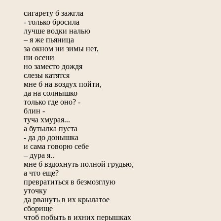
сигарету б зажгла
- только бросила
лучше водки налью
– я же пьяница
за окном ни зимы нет,
ни осени
но заместо дождя
слезы катятся
мне б на воздух пойти,
да на солнышко
только где оно? -
блин -
туча хмурая...
а бутылка пуста
- да до донышка
и сама говорю себе
– дура я..
мне б вздохнуть полной грудью,
а что еще?
превратиться в безмозглую
уточку
да рвануть в их крылатое
сборище
чтоб побыть в ихних перышках