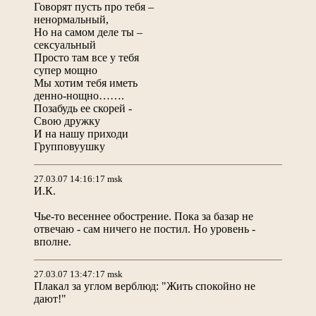
Говорят пусть про тебя –
ненормальный,
Но на самом деле ты –
сексуальный
Просто там все у тебя
супер мощно
Мы хотим тебя иметь
денно-нощно…….
Позабудь ее скорей -
Свою дружку
И на нашу приходи
Групповуушку
27.03.07 14:16:17 msk
И.К.
Чье-то весеннее обострение. Пока за базар не
отвечаю - сам ничего не постил. Но уровень -
вполне.
27.03.07 13:47:17 msk
Плакал за углом верблюд: "Жить спокойно не
дают!"