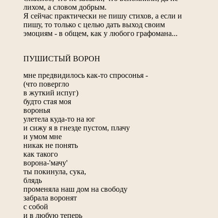
лихом, а словом добрым.
Я сейчас практически не пишу стихов, а если и
пишу, то только с целью дать выход своим
эмоциям - в общем, как у любого графомана...
ПУШИСТЫЙ ВОРОН
мне предвидилось как-то спросонья -
(что повергло
в жуткий испуг)
будто стая моя
воронья
улетела куда-то на юг
и сижу я в гнезде пустом, плачу
и умом мне
никак не понять
как такого
ворона-'мачу'
ты покинула, сука,
блядь
променяла наш дом на свободу
забрала воронят
с собой
и в любую теперь