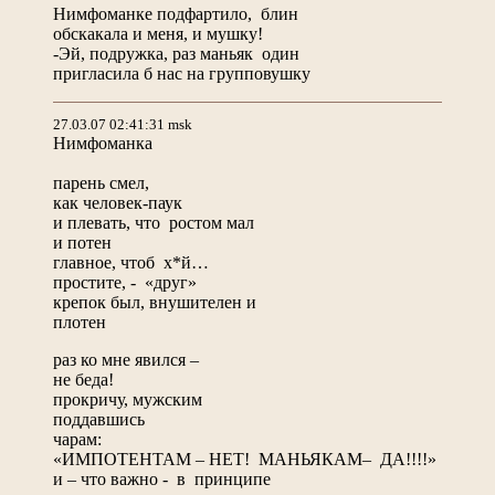
Нимфоманке подфартило, блин
обскакала и меня, и мушку!
-Эй, подружка, раз маньяк один
пригласила б нас на групповушку
27.03.07 02:41:31 msk
Нимфоманка
парень смел,
как человек-паук
и плевать, что ростом мал
и потен
главное, чтоб х*й…
простите, - «друг»
крепок был, внушителен и
плотен
раз ко мне явился –
не беда!
прокричу, мужским
поддавшись
чарам:
«ИМПОТЕНТАМ – НЕТ! МАНЬЯКАМ– ДА!!!!»
и – что важно - в принципе