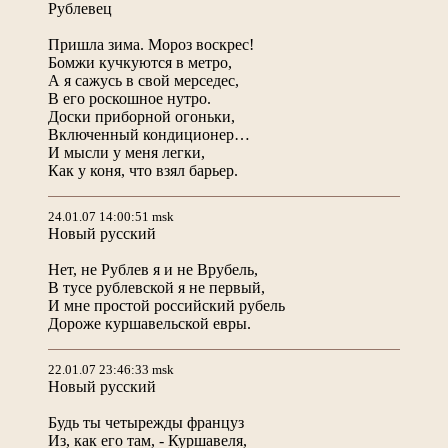
Рублевец
Пришла зима. Мороз воскрес!
Бомжи кучкуются в метро,
А я сажусь в свой мерседес,
В его роскошное нутро.
Доски приборной огоньки,
Включенный кондиционер…
И мысли у меня легки,
Как у коня, что взял барьер.
24.01.07 14:00:51 msk
Новый русский
Нет, не Рублев я и не Врубель,
В тусе рублевской я не первый,
И мне простой российский рубель
Дороже куршавельской евры.
22.01.07 23:46:33 msk
Новый русский
Будь ты четырежды француз
Из, как его там, - Куршавеля,