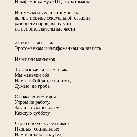
Нимфоманка мухе ЦЦ и эротоманке
Нет уж, милые, не стану звать! -
вы ж в порыве сексуальной страсти
разорвете парня, вашу мать
на непривлекательные части
27.03.07 12:50:05 msk
Эротоманкам и нимфоманкам на зависть
Из жизни маньяков.
Ты - маньячка, я - маньяк,
Мы маньяки оба,
Нам с тобой везде ништяк,
Думаю, до гроба.
С сожалением идем
Утром на работу.
Затаив дыханье ждем
Каждую субботу.
Чтоб со вкусом, без помех
Нудных, социальных,
Нам испробовать утех,