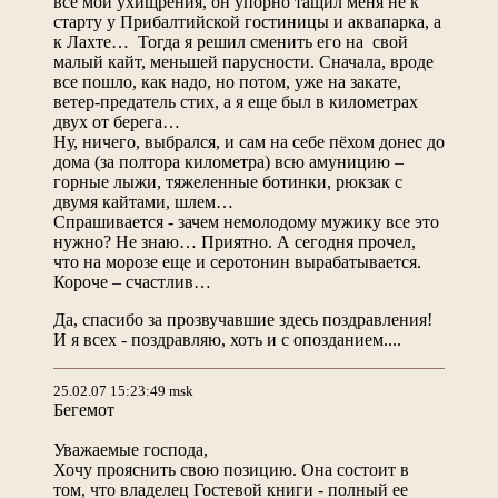
все мои ухищрения, он упорно тащил меня не к
старту у Прибалтийской гостиницы и аквапарка, а
к Лахте… Тогда я решил сменить его на свой
малый кайт, меньшей парусности. Сначала, вроде
все пошло, как надо, но потом, уже на закате,
ветер-предатель стих, а я еще был в километрах
двух от берега…
Ну, ничего, выбрался, и сам на себе пёхом донес до
дома (за полтора километра) всю амуницию –
горные лыжи, тяжеленные ботинки, рюкзак с
двумя кайтами, шлем…
Спрашивается - зачем немолодому мужику все это
нужно? Не знаю… Приятно. А сегодня прочел,
что на морозе еще и серотонин вырабатывается.
Короче – счастлив…
Да, спасибо за прозвучавшие здесь поздравления!
И я всех - поздравляю, хоть и с опозданием....
25.02.07 15:23:49 msk
Бегемот
Уважаемые господа,
Хочу прояснить свою позицию. Она состоит в
том, что владелец Гостевой книги - полный ее