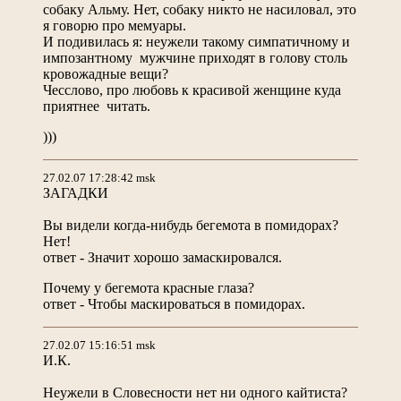
собаку Альму. Нет, собаку никто не насиловал, это
я говорю про мемуары.
И подивилась я: неужели такому симпатичному и
импозантному мужчине приходят в голову столь
кровожадные вещи?
Чесслово, про любовь к красивой женщине куда
приятнее читать.
)))
27.02.07 17:28:42 msk
ЗАГАДКИ
Вы видели когда-нибудь бегемота в помидорах?
Нет!
ответ - Значит хорошо замаскировался.
Почему у бегемота красные глаза?
ответ - Чтобы маскироваться в помидорах.
27.02.07 15:16:51 msk
И.К.
Неужели в Словесности нет ни одного кайтиста?