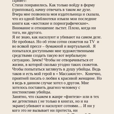
Привет!
Стихи понравились. Как только войду в форму
(грипповал), начну отвечать в таком же духе.
Вчера мне позвонила моя издательница и сказала,
что из одной библиотеки изъяли мои последние
книги как «жестокие и порнографические».
Внимание и отношение льстит. Плохо, когда ни
того, ни другого.
Я не знаю, как насилуют и убивают на самом деле.
Не пробовал. Но об этом сотни сюжетов на TV и
во всякой прессе – бумажной и виртуальной. Я
попытался доступными мне художественными
средствами создать такую вот вербальную
ситуацию. Зачем? Чтобы не отворачиваться от
жизни, в которой сколько угодно таких сюжетов.
Чтобы попытаться заглянуть в душу убийцы. Ведь
таков и есть мой герой в « Массажисте». Конечно,
приятней писать о любви к красивой женщине. Но
я ведь в данном случае хотел о другом. Мне
хотелось поставить диагноз человеку с
инстинктами убийцы.
Занятно, что скажем в жанре «фэнтези» или в тех
же детективах ( не только в книгах, но и на
экране) убивают и насилуют сотнями… И ни у
кого это не вызывает ни протеста, ни