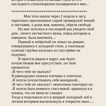
последнего стихотворения посвященного мне...
****************************************
Мое тело нашли через 2 недели в лесу,
тщательно присыпанное сырой промерзлой землей
и листьями, а душа моя, наконец, обрела свободу.
Но мне хотелось в последний раз увидеть свой
дом , своего несчастного мужа, перед которым я,
наверное, была виновата....
Пьяный и небритый он лежал на диване,
отвернувшись к холодной стене, а тоненькая
соленая струйка катилась из глаз прямо на
подушку.
Я присела рядом и вдруг, как будто
почувствовав мое присутствие, он тихо
прошептал:
-И чего тебе не хватало?
Я равнодушно пожала плечами и ответила:
-Я хотела почувствовать себя женщиной...
-И чего тебе не хватало?- монотонно повторил он.
-Я хотела быть немного счастливой- крикнула я и
поняла, что он меня не слышит.
Тогда я поцеловала его в мокрый холодный лоб и
легким ветерком выскользнула в открытое окно.....