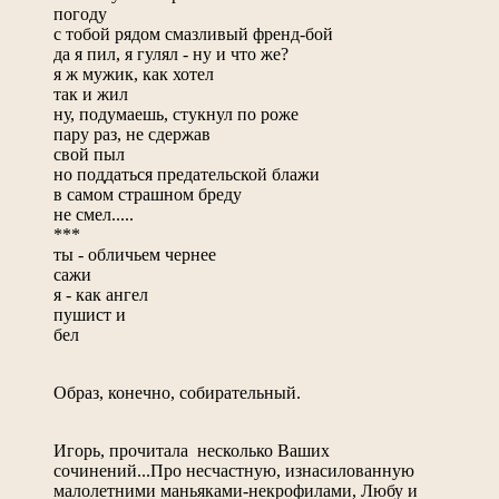
погоду
с тобой рядом смазливый френд-бой
да я пил, я гулял - ну и что же?
я ж мужик, как хотел
так и жил
ну, подумаешь, стукнул по роже
пару раз, не сдержав
свой пыл
но поддаться предательской блажи
в самом страшном бреду
не смел.....
***
ты - обличьем чернее
сажи
я - как ангел
пушист и
бел
Образ, конечно, собирательный.
Игорь, прочитала несколько Ваших
сочинений...Про несчастную, изнасилованную
малолетними маньяками-некрофилами, Любу и