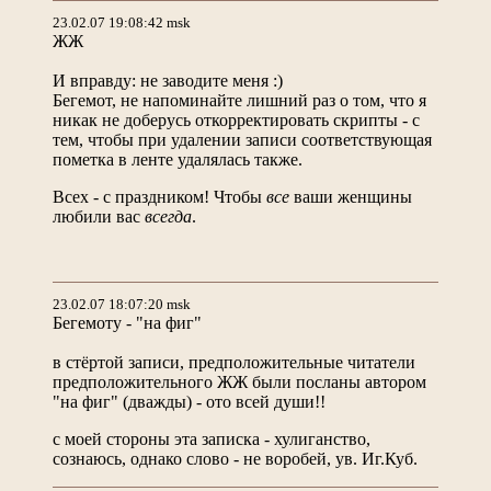
23.02.07 19:08:42 msk
ЖЖ
И вправду: не заводите меня :)
Бегемот, не напоминайте лишний раз о том, что я
никак не доберусь откорректировать скрипты - с
тем, чтобы при удалении записи соответствующая
пометка в ленте удалялась также.
Всех - с праздником! Чтобы
все
ваши женщины
любили вас
всегда
.
23.02.07 18:07:20 msk
Бегемоту - "на фиг"
в стёртой записи, предположительные читатели
предположительного ЖЖ были посланы автором
"на фиг" (дважды) - ото всей души!!
с моей стороны эта записка - хулиганство,
сознаюсь, однако слово - не воробей, ув. Иг.Куб.