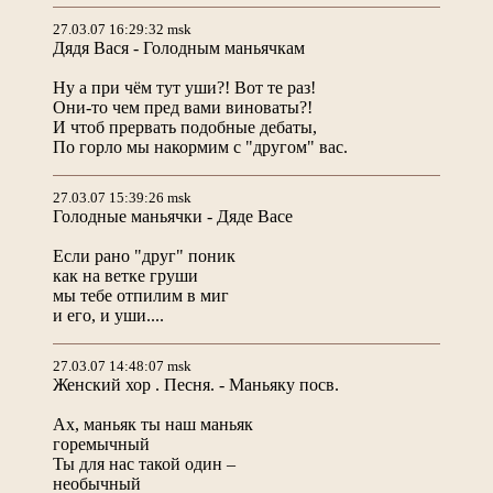
27.03.07 16:29:32 msk
Дядя Вася - Голодным маньячкам
Ну а при чём тут уши?! Вот те раз!
Они-то чем пред вами виноваты?!
И чтоб прервать подобные дебаты,
По горло мы накормим с "другом" вас.
27.03.07 15:39:26 msk
Голодные маньячки - Дяде Васе
Если рано "друг" поник
как на ветке груши
мы тебе отпилим в миг
и его, и уши....
27.03.07 14:48:07 msk
Женский хор . Песня. - Маньяку посв.
Ах, маньяк ты наш маньяк
горемычный
Ты для нас такой один –
необычный