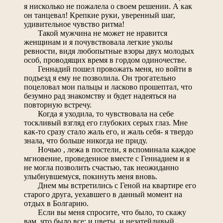
я нисколько не пожалела о своем решении. А как
он танцевал! Крепкие руки, уверенный шаг,
удивительное чувство ритма!
Такой мужчина не может не нравится
женщинам и я почувствовала легкие уколы
ревности, видя любопытные взоры двух молодых
особ, проводящих время в гордом одиночестве.
Геннадий пошел провожать меня, но войти в
подъезд я ему не позволила. Он трогательно
поцеловал мои пальцы и ласково прошептал, что
безумно рад знакомству и будет надеяться на
повторную встречу.
Когда я уходила, то чувствовала на себе
тоскливый взгляд его глубоких серых глаз. Мне
как-то сразу стало жаль его, и жаль себя- я твердо
знала, что больше никогда не приду.
Ночью , лежа в постели, я вспоминала каждое
мгновение, проведенное вместе с Геннадием и я
не могла позволить счастью, так неожиданно
улыбнувшемуся, покинуть меня вновь.
Днем мы встретились с Геной на квартире его
старого друга, уехавшего в данный момент на
отдых в Болгарию.
Если вы меня спросите, что было, то скажу
вам, что было все: и цветы, и незатейливый