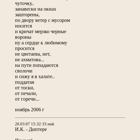
чуточку..
занавески на окнах
зашторены,
по двору ветер с мусором
носится
и кричат мерзко черные
вороны
ну а сердце к любимому
просится
не цветаева, нет,
не ахматова...
на пути попадаются
сволочи
и сижу я в халате..
поддатая
от тоски,
от печали,
от горечи...
ноябрь 2006 г
26.03.07 15:32:33 msk
И.К. - Диптере