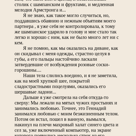
столик с шампанским и фруктами, и медленная
мелодия Армстронга и...
Я не знаю, как такое могло случиться, но,
поддавшись обаянию и нежным объятиям моего
партнера , я уже себя не контролировала, к тому
же шампанское ударило в голову и мне стало так
легко и хорошо с ним, как не было много лет ни с
кем.
Я не помню, как мы оказались на диване, как
он скидывал с меня одежды, страстно целуя в
губы, а его пальцы настойчиво ласкали
затвердевшие от возбуждения розовые соски-
горошины....
Наши тела слились воедино, и я не заметила,
как на моей хрупкой шее, покрытой
сладострастными поцелуями, оказались его
шершавые ладони...
Дальше я уже смотрела на себя откуда-то
сверху: Мы лежали на мятых чужих простынях и
занимались любовью. Точнее, это Геннадий
занимался любовью с моим безжизненным телом.
Потом он встал, пошел в ванную, вымылся,
накинул на плечи махровый халат синего цвета и
сел за, уже включенный компьютер, на экране
которого появились несколько строк из его