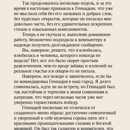
Так продолжалось несколько недель, и за это
время я настолько привыкла к Геннадию, что уже
не мыслила себя без его ласковых и добрых слов,
без чудесных открыток, которые он посылал мне
довольно часто, без его удивительных искренних
стихов и изысканных комплиментов.
Теперь я не скучала и, выполняя домашнюю
работу, бесконечно подходила к компьютеру в
надежде получить долгожданное сообщение.
Вы, наверное, решите, что я влюбилась,
влюбилась в человека, которого никогда не
видела? Нет, все это было скорее простым
развлечением, чем-то вроде забавы и иллюзий на
реальное счастье я в общем-то не питала.
Наверное, все вскоре и закончилось, если бы
не командировка Геннадия в наш город. Я долго
сомневалась, идти ли на встречу, но Геннадий был
так настойчив и терпелив к моим сомнениям и
капризам, что через несколько часов уже мог
уверенно торжествовать победу.
Геннадий нисколько не отличался от
созданного мною образа: достаточно симпатичный
и уверенный в себе мужчина сорока пяти лет с
красивыми проницательными глазами и богатой
мимикой. Он был так галантен и внимателен, что