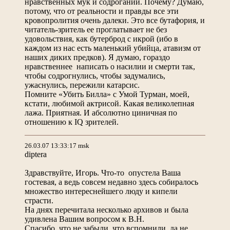
нравственных мук и содроганий. Почему? Думаю,
потому, что от реальности и правды все эти
кровопролития очень далеки. Это все бутафория, и
читатель-зритель ее проглатывает не без
удовольствия, как бутерброд с икрой (ибо в
каждом из нас есть маленький убийца, атавизм от
наших диких предков). Я думаю, гораздо
нравственнее написать о насилии и смерти так,
чтобы содрогнулись, чтобы задумались,
ужаснулись, пережили катарсис.
Помните «Убить Билла» с Умой Турман, моей,
кстати, любимой актрисой. Какая великолепная
лажа. Приятная. И абсолютно циничная по
отношению к IQ зрителей.
26.03.07 13:33:17 msk
diptera
Здравствуйте, Игорь. Что-то опустела Ваша
гостевая, а ведь совсем недавно здесь собиралось
множество интереснейшего люду и кипели
страсти.
На днях перечитала несколько архивов и была
удивлена Вашим вопросом к В.Н.
Спасибо, что не забыли, что вспомнили, да не