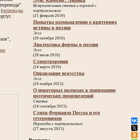
Луис Камоэнс: Лирика
 перевода"
Вступительная статья и перевод с
 (
переводы
португальского
(21 февраля 2019)
ортуг.
Попытка размышления о критериях
истины в поэзии
Эссе
(20 октября 2016)
лов",
Диалектика формы в поэзии
ями
Эссе
(28 июля 2016)
Стихотворения
(24 марта 2016)
Оправдание искусства
Эссе
(26 ноября 2015)
О некоторых подходах к пониманию
поэтических произведений
Статья
(24 сентября 2015)
Стихи Фернандо Пессоа и его
гетеронимов
Переводы с португальского
(27 августа 2015)