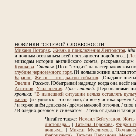
НОВИНКИ "СЕТЕВОЙ СЛОВЕСНОСТИ"
Михаил Поторак
.
Жизнь и приключения Левтолстоя
.
Ми
и полным осознаньем всей постыдности подобного...]
Ле
эпизодам истории английского сонета, раскрывающим в
Куликова
.
Статья
.
[Поэт "сходит" на пастернаковском по
глубине чернозёмного горя
.
[И дольше жизни длился этот 
Баранов
.
Жизнь – это два-три события
.
[Опадают цветы 
Эвелин
.
Рассказ
.
[Обыгрывай надежду, когда она несёт на 
Антипов
.
Угол зрения
.
Цикл статей
.
[Персоналиями ци
хроники:
"В нынешней ситуации нельзя оставлять культ
жизнь
.
[и чудилось – это начало, / и всё у истока времён /
/ и теряю днём деньским / дрёмы маковой отточия, / снов 
/ В бледно-розовом и синеватом – / тень от дыма и тающий 
Читайте также:
Исмаил Бейтуганов
.
Жить 
листопада...
|
Татьяна Горохова
.
Фиджи-т
живым...
|
Миясат Муслимова
.
Окунаюсь
Фабриканта)
|
Татьяна Парсанова
.
Между с