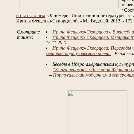
перев
/ Сост
и статья о нём
в 9 номере "Иностранной литературы" за 2
Ирины Фещенко-Скворцовой. - М.: Водолей, 2013. - 172 с
Смотрите
Ирина Фещенко-Скворцова в Википедии
также:
Ирина Фещенко-Скворцова: Метрика Фер
15.11.2021
Ирина Фещенко-Скворцова: Переводы Ф
метрики португальского поэта
- Верхнево
Беседы в Иберо-американском культур
–
"Книга непокоя" и Лиссабон Фернандо
–
Португальский модернизм и гетерони