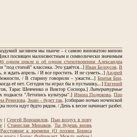
 раздумий заглянем мы нынче – с самою виноватою миною
Цикл посвящен малоизвестным и символически значимым
Об одном цикле и об одном стихотворении Александра
 "под стопой" классика. Это удаётся...]
Иван Белоусов
.
В
и ждать апрель. / И все простить. И не суметь...]
Андрей
ежности, / В старину говорили – ужасти...]
Братья Бри
.
огда её нет. Сегодня ты играл бы в пустышку,...]
Евгений
ов, Тарас Шевченко и Виктор Соснора.]
Литературные
 подкаста "Летопись культуры".]
Ирина Подюкова
.
Про
на Ремизова
.
Знаю – будет так
.
[собираю ночью ноченской
ва поэта идут будто рядом. / День к весне начинает разбег.
ту
|
Сергей Ворошилов
.
Пью воздух в пору
е
|
Станислав Минаков
.
Ты будешь вновь
.
Расстояние к времени (О поэзии Бориса
и врага
|
Борис Фабрикант
.
Между небом
|