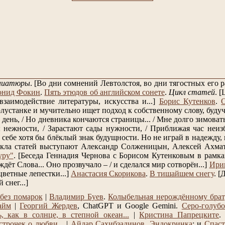
ниатюры
.
[Во дни сомнений Левтолстоя, во дни тягостных его
онид Фокин
.
Пять этюдов об английском сонете
.
Цикл статей
.
[
заимодействие литературы, искусства и...]
Борис Кутенков
.
лустанке и мучительно ищет подход к собственному слову, будучи
день, / Но дневника кончаются страницы... / Мне долго зимовать, 
нежности, / Зарастают сады нужности, / Приближая час неизб
себе хотя бы блёклый знак будущности. Но не играй в надежду, к
кла статей выступают Александр Солженицын, Алексей Ахмат
уру"
.
[Беседа Геннадия Чернова с Борисом Кутенковым в рамках
 ждёт Слова... Оно прозвучало – / и сделался мир сотворён...]
Ири
цветные лепестки...]
Анастасия Скорикова
.
В тишайшем снегу
.
[Д
снег...]
без помарок
|
Владимир Буев
.
Колыбельная нерождённому бра
айм
|
Георгий Жердев
, ChatGPT и Google Gemini.
Серо-голубо
, как в солнце, в степной океан...
|
Кристина Папрецките
трочек о любви...
|
Айдар Сахибзадинов
.
Эндокринка
: и
Спаст