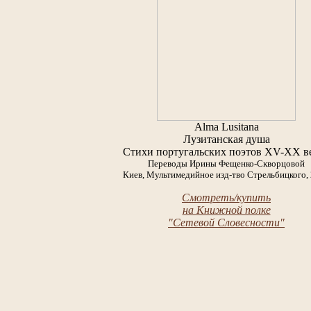
Alma Lusitana
Лузитанская душа
Стихи португальских поэтов ХV-ХХ в
Переводы Ирины Фещенко-Скворцовой
Киев, Мультимедийное изд-тво Стрельбицкого,
Смотреть/купить
на Книжной полке
"Сетевой Словесности"