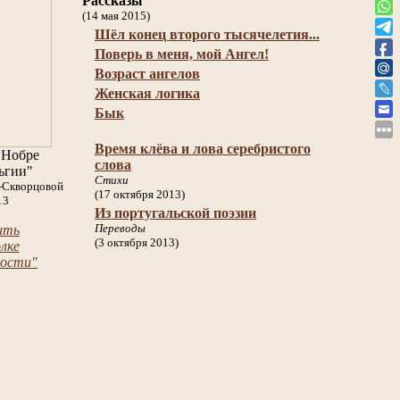
Рассказы
(14 мая 2015)
Шёл конец второго тысячелетия...
Поверь в меня, мой Ангел!
Возраст ангелов
Женская логика
Бык
Время клёва и лова серебристого
 Нобре
слова
ьгии"
Стихи
-Скворцовой
(17 октября 2013)
13
Из португальской поэзии
Переводы
ить
(3 октября 2013)
лке
ности"