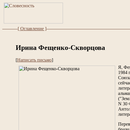
[ Оглавление ]
Ирина Фещенко-Скворцова
[
Написать письмо
]
Я, Фе
1984 
Союза
сейча
литер
альма
("Зем
N 30 
Антол
литер
Перев
брази