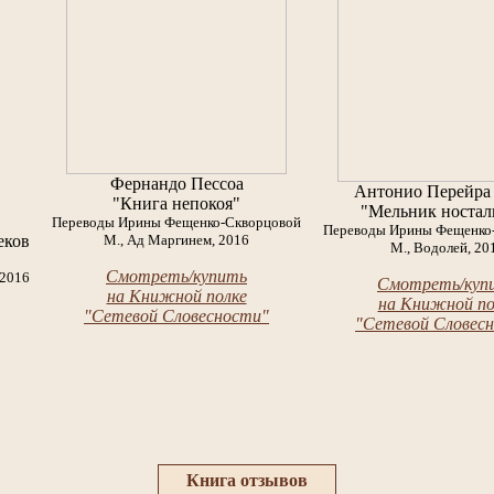
Фернандо Пессоа
Антонио Перейра
"Книга непокоя"
"Мельник ностал
Переводы Ирины Фещенко-Скворцовой
Переводы Ирины Фещенко
еков
М., Ад Маргинем, 2016
М., Водолей, 20
Смотреть/купить
 2016
Смотреть/куп
на Книжной полке
на Книжной по
"Сетевой Словесности"
"Сетевой Словес
Книга отзывов