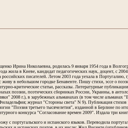
щенко Ирина Николаевна, родилась 9 января 1954 года в Волгогр
года жила в Киеве, кандидат педагогических наук, доцент, с 2004 
 российских писателей. Летом 2003 года уехала в Португалию, г
с живу в небольшом городке Бенавенте. Пишу стихи, эссе о поэз
атурно-критические статьи, рассказы. Литературные публикации
нахах поэзии, поэтических сборниках России, Украины, в антол
ляки" 2008 г.), в зарубежных альманахах (в том числе альманах "
Филадельфия; журнал "Стороны света" N 9). Публикация стихов 
огии "Поэзия третьего тысячелетия", изданной в Берлине по ит
атурного конкурса "Согласование времен 2009". Издала три книг
ожу с португальского и испанского языков. Переводила португа
льских и испанских поэтов, в их числе: Жил Висенте (опублико