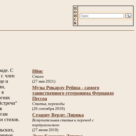
П
О
И
С
К
аде. С
Ибис
г. член
Стихи
де и
(27 мая 2021)
ии,
Музы Рикарду Рейша - самого
 в
таинственного гетеронима Фернандо
огиях
Пессоа
Встречи"
Статья, переводы
в
(26 сентября 2019)
огам
Сезариу Верде: Лирика
и стихов.
Вступительная статья и перевод с
португальского
льских,
(27 июня 2019)
ванные