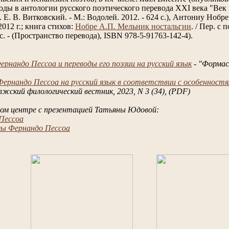
оды в антологии русского поэтического перевода ХХI века "Век
. Е. В. Витковский. - М.: Водолей. 2012. - 624 с.), Антониу Нобре
012 г.; книга стихов:
Нобре А.П. Мельник ностальгии
. / Пер. с п
. - (Пространство перевода), ISBN 978-5-91763-142-4).
нандо Пессоа и переводы его поэзии на русский язык
- "Формас
ернандо Пессоа на русский язык в соответствии с особенност
лжский филологический вестник, 2023, N 3 (34), (PDF)
ном центре с презентацией Татьяны Юдовой:
 Пессоа
мы Фернандо Пессоа