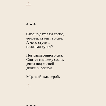
_^_
* * *
Словно дятел на сосне,
человек стучит во сне.
А чего стучит,
ножками сучит?
Нет размеренного сна.
Снится спящему сосна,
дятел под сосной
дикий и лесной.
Мёртвый, как герой.
_^_