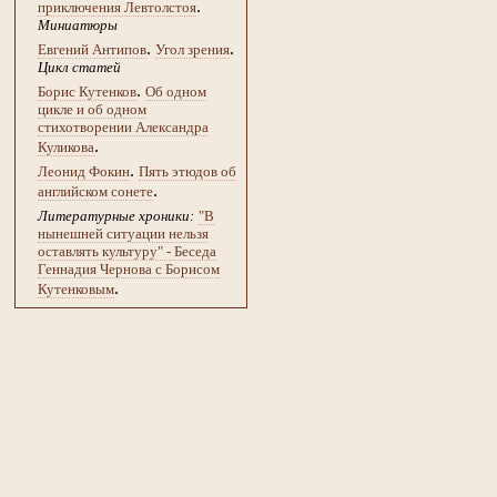
.
приключения Левтолстоя
Миниатюры
.
.
Евгений Антипов
Угол зрения
Цикл статей
.
Борис Кутенков
Об одном
цикле и об одном
стихотворении Александра
.
Куликова
.
Леонид Фокин
Пять этюдов об
.
английском сонете
Литературные хроники:
"В
нынешней ситуации нельзя
оставлять культуру" - Беседа
Геннадия Чернова с Борисом
.
Кутенковым