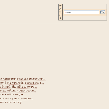
П
О
И
С
К
 покоя нет я знаю с малых лет...
 нет дела трижды восемь семь...
 думай. Думай и смотри...
втомобиль, помыл газон...
окоя один вопрос...
 сосне стучит печально...
нгелы по мосту...