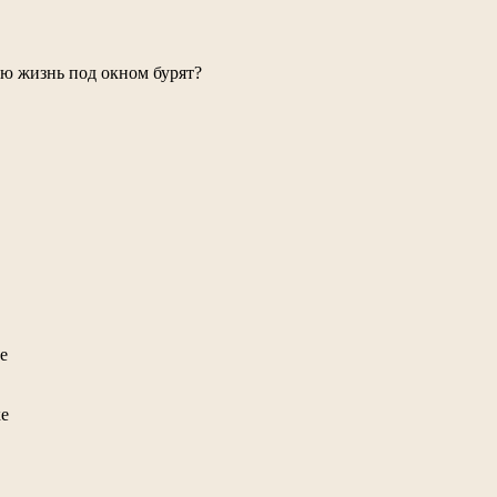
сю жизнь под окном бурят?
е
е