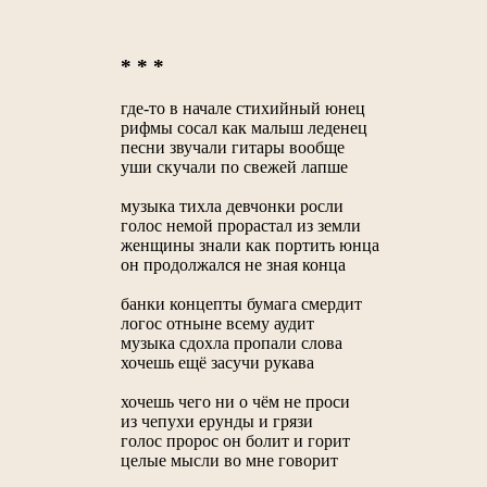
* * *
где-то в начале стихийный юнец
рифмы сосал как малыш леденец
песни звучали гитары вообще
уши скучали по свежей лапше
музыка тихла девчонки росли
голос немой прорастал из земли
женщины знали как портить юнца
он продолжался не зная конца
банки концепты бумага смердит
логос отныне всему аудит
музыка сдохла пропали слова
хочешь ещё засучи рукава
хочешь чего ни о чём не проси
из чепухи ерунды и грязи
голос пророс он болит и горит
целые мысли во мне говорит