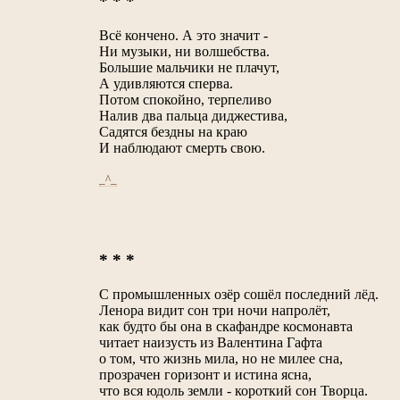
* * *
Всё кончено. А это значит -
Ни музыки, ни волшебства.
Большие мальчики не плачут,
А удивляются сперва.
Потом спокойно, терпеливо
Налив два пальца диджестива,
Садятся бездны на краю
И наблюдают смерть свою.
_^_
* * *
С промышленных озёр сошёл последний лёд.
Ленора видит сон три ночи напролёт,
как будто бы она в скафандре космонавта
читает наизусть из Валентина Гафта
о том, что жизнь мила, но не милее сна,
прозрачен горизонт и истина ясна,
что вся юдоль земли - короткий сон Творца.