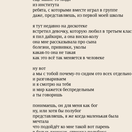
из института
ребята, с которыми вместе играл в группе
даже, представляешь, из первой моей школы
я тут недавно на дискотеке
встретил девочку, которую любил в третьем клас
я пил дайкири, а она виски-колу
она мне рассказывала про сына
болезни, прививки, уколы
какая-то она не такая
как это всё так меняется в человеке
ну вот
а мы с тобой почему-то сидим ото всех отдельно
и разговариваем
и я смотрю на тебя
и мир кажется беспредельным
а ты говоришь
понимаешь, он для меня как бог
ну, или хотя бы полубог
представляешь, я же когда маленькая была
мечтала
что подойдёт ко мне такой вот парень
в белых джинсах, стрижка полубокс