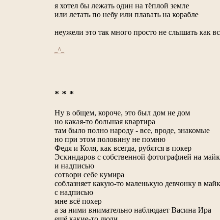
я хотел бы лежать один на тёплой земле
или летать по небу или плавать на корабле
неужели это так много просто не слышать как в
_^_
* * *
Ну в общем, короче, это был дом не дом
но какая-то большая квартира
там было полно народу - все, вроде, знакомые
но при этом половину не помню
Федя и Коля, как всегда, рубятся в покер
Эскиндаров с собственной фотографией на майк
и надписью
сотвори себе кумира
соблазняет какую-то маленькую девчонку в майк
с надписью
мне всё похер
а за ними внимательно наблюдает Васина Ира
ещё какие-то люди