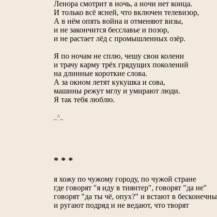
Ленора смотрит в ночь, а ночи нет конца.
И только всё ясней, что включен телевизор,
А в нём опять война и отменяют визы,
и не закончится бесславье и позор,
и не растает лёд с промышленных озёр.
Я по ночам не сплю, чешу свои колени
и трачу карму трёх грядущих поколений
на длинные короткие слова.
А за окном летят кукушка и сова,
машины режут мглу и умирают люди.
Я так тебя люблю.
_^_
* * *
я хожу по чужому городу, по чужой стране
где говорят "я иду в тиянтер", говорят "да не"
говорят "да ты чё, опух?" и встают в бесконечны
и ругают подряд и не ведают, что творят