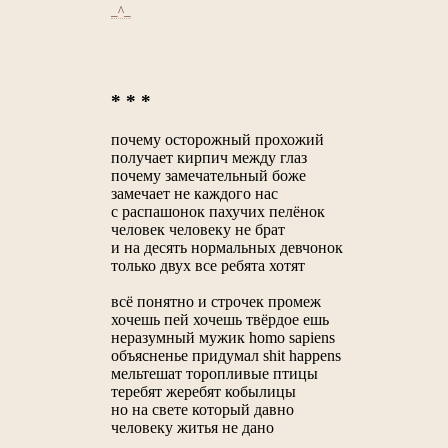
_^_
* * *
почему осторожный прохожий
получает кирпич между глаз
почему замечательный боже
замечает не каждого нас
с распашонок пахучих пелёнок
человек человеку не брат
и на десять нормальных девчонок
только двух все ребята хотят
всё понятно и строчек промеж
хочешь пей хочешь твёрдое ешь
неразумный мужик homo sapiens
объясненье придумал shit happens
мельтешат торопливые птицы
теребят жеребят кобылицы
но на свете который давно
человеку житья не дано