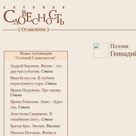
[ Оглавление ]
Поэзия:
Геннади
Новые публикации
"Сетевой Словесности":
.
Андрей Баранов
Жизнь – это
.
два-три события
Стихи
.
Иван Белоусов
В глубине
.
чернозёмного горя
Стихи
.
.
Ирина Подюкова
Про жизнь
Стихи
.
Ирина Ремизова
Знаю – будет
.
так
Стихи
.
Анастасия Скорикова
В
.
тишайшем снегу
Стихи
.
.
Братья Бри
Эвелин
Рассказ
.
Михаил Поторак
Жизнь и