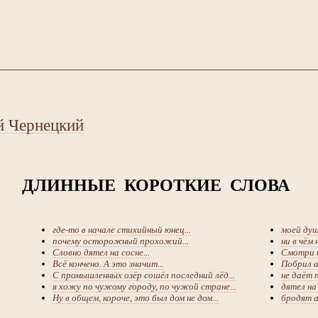
й Чернецкий
ДЛИННЫЕ КОРОТКИЕ СЛОВА
где-то в начале стихийный юнец...
моей душе
почему осторожный прохожий...
ни в чём
Словно дятел на сосне...
Смотри и
Всё кончено. А это значит...
Побрил а
С промышленных озёр сошёл последний лёд...
не даёт п
я хожу по чужому городу, по чужой стране...
дятел на
Ну в общем, короче, это был дом не дом...
бродят а