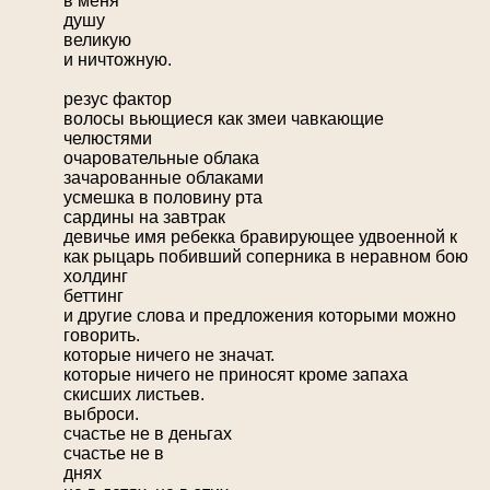
в меня
душу
великую
и ничтожную.
резус фактор
волосы вьющиеся как змеи чавкающие
челюстями
очаровательные облака
зачарованные облаками
усмешка в половину рта
сардины на завтрак
девичье имя ребекка бравирующее удвоенной к
как рыцарь побивший соперника в неравном бою
холдинг
беттинг
и другие слова и предложения которыми можно
говорить.
которые ничего не значат.
которые ничего не приносят кроме запаха
скисших листьев.
выброси.
счастье не в деньгах
счастье не в
днях