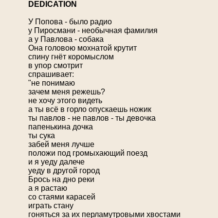
D
EDICATION
У Попова - было радио
у Пиросмани - необычная фамилия
а у Павлова - собака
Она головою мохнатой крутит
спину гнёт коромыслом
в упор смотрит
спрашивает:
"не понимаю
зачем меня режешь?
не хочу этого видеть
а ты всё в горло опускаешь ножик
ты павлов - не павлов - ты девочка
папенькина дочка
ты сука
забей меня лучше
положи под громыхающий поезд
и я уеду далече
уеду в другой город
Брось на дно реки
а я растаю
со стаями карасей
играть стану
гоняться за их перламутровыми хвостами