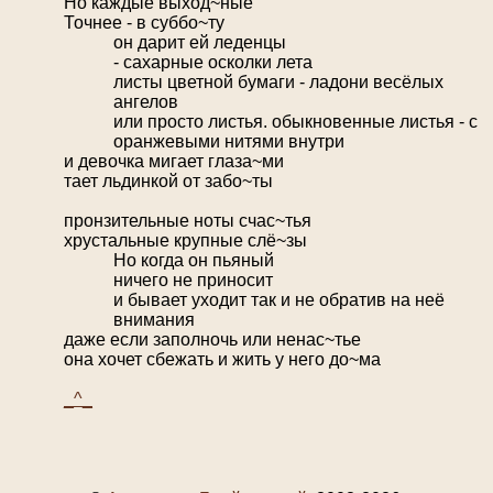
Но каждые выход~ные
Точнее - в суббо~ту
он дарит ей леденцы
- сахарные осколки лета
листы цветной бумаги - ладони весёлых
ангелов
или просто листья. обыкновенные листья - с
оранжевыми нитями внутри
и девочка мигает глаза~ми
тает льдинкой от забо~ты
пронзительные ноты счас~тья
хрустальные крупные слё~зы
Но когда он пьяный
ничего не приносит
и бывает уходит так и не обратив на неё
внимания
даже если заполночь или ненас~тье
она хочет сбежать и жить у него до~ма
_^_