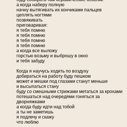
а когда наберу полную
начну вытягивать их кончиками пальцев
цеплять ногтями
позвякивать
приговаривая:
я тебя помню
я тебя помню
я тебя помню
я тебя помню
а когда все выложу
горстью возьму и выброшу в окно
и тебя забуду
Когда я научусь ходить по воздуху
добираться на работу буду пешком
может и мешки под глазами станут меньше
и высыпаться стану
буду со смешными стрижами метаться за крохами
потешаться над очередями гоняться за
дворняжками
а когда буду идти над тобой
а ты не заметишь
я подлечу и скажу
что люблю