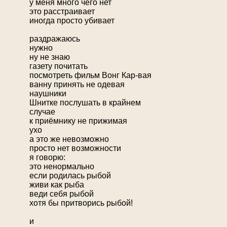
у меня много чего нет
это расстраивает
иногда просто убивает
раздражаюсь
нужно
ну не знаю
газету почитать
посмотреть фильм Вонг Кар-вая
ванну принять не одевая
наушники
Шнитке послушать в крайнем
случае
к приёмнику не прижимая
ухо
а это же невозможно
просто нет возможности
я говорю:
это ненормально
если родилась рыбой
живи как рыба
веди себя рыбой
хотя бы притворись рыбой!
и