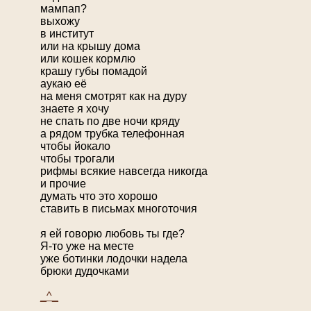
мампап?
выхожу
в институт
или на крышу дома
или кошек кормлю
крашу губы помадой
аукаю её
на меня смотрят как на дуру
знаете я хочу
не спать по две ночи кряду
а рядом трубка телефонная
чтобы йокало
чтобы трогали
рифмы всякие навсегда никогда
и прочие
думать что это хорошо
ставить в письмах многоточия
я ей говорю любовь ты где?
Я-то уже на месте
уже ботинки лодочки надела
брюки дудочками
_^_