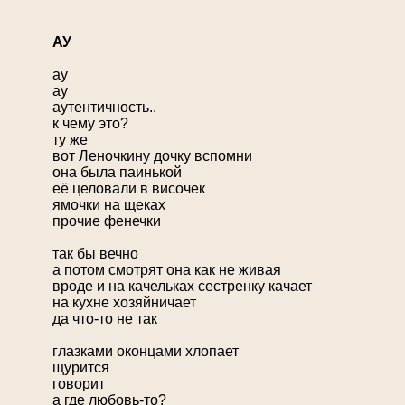
А
У
ау
ау
аутентичность..
к чему это?
ту же
вот Леночкину дочку вспомни
она была паинькой
её целовали в височек
ямочки на щеках
прочие фенечки
так бы вечно
а потом смотрят она как не живая
вроде и на качельках сестренку качает
на кухне хозяйничает
да что-то не так
глазками оконцами хлопает
щурится
говорит
а где любовь-то?