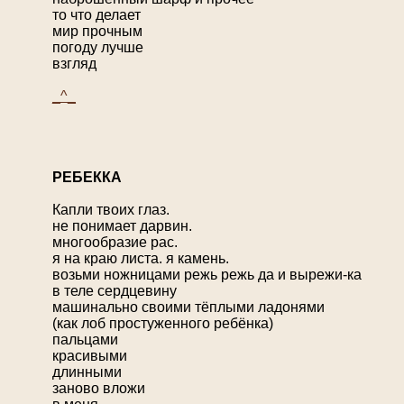
то что делает
мир прочным
погоду лучше
взгляд
_^_
Р
ЕБЕККА
Капли твоих глаз.
не понимает дарвин.
многообразие рас.
я на краю листа. я камень.
возьми ножницами режь режь да и вырежи-ка
в теле сердцевину
машинально своими тёплыми ладонями
(как лоб простуженного ребёнка)
пальцами
красивыми
длинными
заново вложи