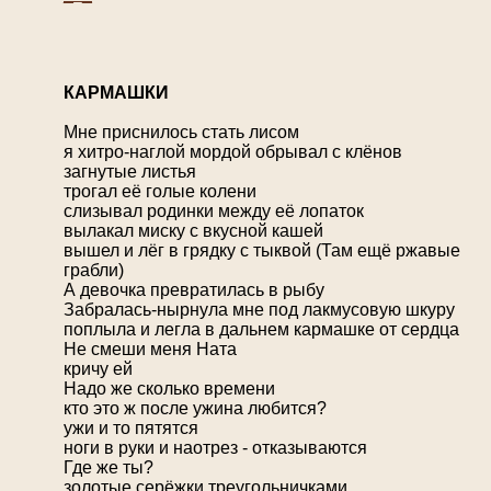
К
АРМАШКИ
Мне приснилось стать лисом
я хитро-наглой мордой обрывал с клёнов
загнутые листья
трогал её голые колени
слизывал родинки между её лопаток
вылакал миску с вкусной кашей
вышел и лёг в грядку с тыквой (Там ещё ржавые
грабли)
А девочка превратилась в рыбу
Забралась-нырнула мне под лакмусовую шкуру
поплыла и легла в дальнем кармашке от сердца
Не смеши меня Ната
кричу ей
Надо же сколько времени
кто это ж после ужина любится?
ужи и то пятятся
ноги в руки и наотрез - отказываются
Где же ты?
золотые серёжки треугольничками