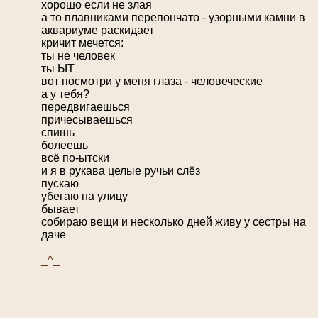
хорошо если не злая
а то плавниками перепончато - узорными камни в
аквариуме раскидает
кричит мечется:
ты не человек
ты ЫТ
вот посмотри у меня глаза - человеческие
а у тебя?
передвигаешься
причесываешься
спишь
болеешь
всё по-ытски
и я в рукава целые ручьи слёз
пускаю
убегаю на улицу
бывает
собираю вещи и несколько дней живу у сестры на
даче
_^_