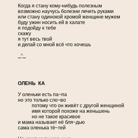
Когда я стану кому-нибудь полезным
возможно научусь болезни лечить руками
или стану одинокой хромой женщине мужем
буду ужин носить ей в халате
я подойду к тебе
скажу
я тут весь твой
и делай со мной всё что хочешь
_^_
О
ЛЕНЬ КА
У оленьки есть па~па
но это только сло~во
потому что он живёт с другой женщиной
имя которой похоже на женьшень
но не такое красивое
и мама называет её бля~дью
сама оленька тё~тей