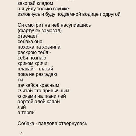
закопай кладом
а я уйду только глубже
изловчусь и буду подземной водице подругой
Он смотрит на неё насупившись
(фартучек замазал)
отвечает:
собака она
похожа на хозяина
раскрою тебя -
себя познаю
криком кричи
плакай - плакай
пока не разгадаю
ты
пачкайся красным
считай это привычным
клоками на ткани лей
аортой алой капай
лай
а терпи
Собака - павлова отвернулась
_^_