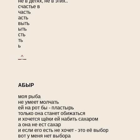
не в детях, не в этих..
счастье в
часть
асть
выть
ыть
сть
ть
ь
_^_
А
БЫР
моя рыба
не умеет молчать
ей на рот бы - пластырь
только она станет обижаться
и хочется щёки ей набить сахаром
а она не ест сахар
и если его есть не хочет - это её выбор
вот у меня нет выбора