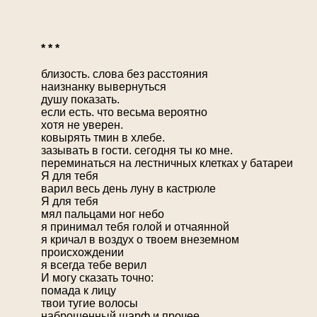
* * *
близость. слова без расстояния
наизнанку вывернуться
душу показать.
если есть. что весьма вероятно
хотя не уверен.
ковырять тмин в хлебе.
зазывать в гости. сегодня ты ко мне.
переминаться на лестничных клетках у батареи
Я для тебя
варил весь день луну в кастрюле
Я для тебя
мял пальцами ног небо
я принимал тебя голой и отчаянной
я кричал в воздух о твоем внеземном
происхождении
я всегда тебе верил
И могу сказать точно:
помада к лицу
твои тугие волосы
наброшенный шарф и прочее