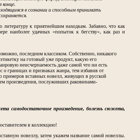
 конце.
находящимся в сознании и способным принимать
сохраняется.
ю литературу к приятнейшим находкам. Забавно, что как
ере наиболее удачных «попыток к бегству», как раз и
озможно, последним классиком. Собственно, никакого
этикетку на готовый уже продукт, какую его
анровую неисчерпаемость даже самой что ни есть
с о границах и признаках жанра, тем избавив от
о примеров вставных новелл, живущих в русской
чем произведения, послуживших раковинами-
южета самодостаточное произведение, болезнь сюжета,
составителем в коллекцию!
вставную новеллу, затем укажем название самой новеллы.