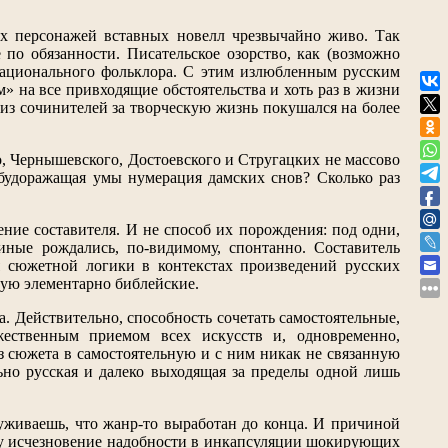
ых персонажей вставных новелл чрезвычайно живо. Так
не по обязанности. Писательское озорство, как (возможно
национального фольклора. С этим излюбленным русским
м» на все привходящие обстоятельства и хоть раз в жизни
кто из сочинителей за творческую жизнь покушался на более
, Чернышевского, Достоевского и Стругацких не массово
- будоражащая умы нумерация дамских снов? Сколько раз
ение составителя. И не способ их порождения: под одни,
 иные рождались, по-видимому, спонтанно. Составитель
я сюжетной логики в контекстах произведений русских
стую элементарно библейские.
 Действительно, способность сочетать самостоятельные,
ественным приемом всех искусств и, одновременно,
з сюжета в самостоятельную и с ним никак не связанную
ельно русская и далеко выходящая за пределы одной лишь
уживаешь, что жанр-то выработан до конца. И причиной
росту исчезновение надобности в инкапсуляции шокирующих