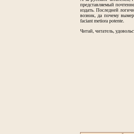
представляемый почтенне
издать. Последней логичн
возник, да почему вымер
faciant metiora potente.
Читай, читатель, удовольс