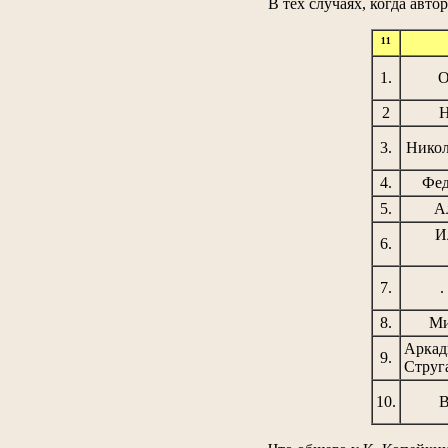
В тех случаях, когда авто
¹¹
1.
О
2
Н
3.
Никол
4.
Фед
5.
А
И
6.
7.
.
8.
Ми
Аркад
9.
Струг
10.
В