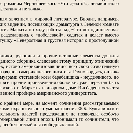
с романом Чернышевского «Что делать?», ненавистного
есятки» и не только.
ым явлением в мировой литературе. Вводит, например,
их видений, посещающих драматурга в Зеленой комнате
арсия Маркеса по ходу работы над «Сто лет одиночества»
 разделавшись с «нобелевкой», садится и делает вместо
тушку «Невероятная и грустная история о простодушной
евники, рукописи и прочие вставные элементы должны
 данного сборника следовали этому принципу этнический
ов, истово американизовавшийся всю свою сознательную
зрядного американского писателя. Глупо гордясь, он как-
емуарами отставной козы барабанщика - неудачливого, но
все прочие произведения-оболочки, уже перестал быть
вского и Маркса - в игорном доме Висбадена остается
венной пробирке американского университета.
по крайней мере, на момент сочинения рассматриваемых
ками охранительного умонастроения Ф.Б. Булгариным и
ельность властей предержащих не позволяла особо-то
генеральной линии эпохи. Понимали гг. сочинители, что
ый, необъяснимый для свободных людей.