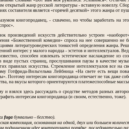
 им открытый жанр русской литературы - вставную новеллу. Сбо
ениях составителя является «горячей десяткой» этого жанра от п
азумом книгопродавец, - схвачено, но чтобы заработать на эт
спрос».
ынок произведений искусств действительно устроен «наоборот
ления «Божественной комедии» спроса на нее совершенно не б
акциями литературоведческих тонкостей определения жанра. Реш
нний интерес у малого народца - эстетов и интеллектуалов. Ведь
звестно, способен извлекать эстетическое наслаждение из с
 в виде пустых страниц, прослушивания паузы в качестве музык
гих правилах искусства. Стремление интеллектуалов все на све
изму Готфрида-Вильгельма Лейбница «На свете есть вещи пова
ы». Поэтому интересам книгопродавца отвечает не так даже соб
тва, на вкусы которого ориентируются платежеспособные массы
му и взялся здесь рассуждать о сродстве методов разных автор
трафить интересам книгопродавца (и своим, естественно, тоже).
ки
fuga
буквально - бегство).
ская композиция, основанная на одной, двух или большем количе
ом подчиненном идее контрапункта порядке, последовательно 