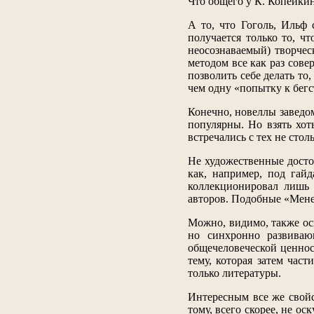
Что общего у К. Копейкин
А то, что Гоголь, Ильф
получается только то, чт
неосознаваемый) творче
методом все как раз сове
позволить себе делать то,
чем одну «попытку к бегс
Конечно, новеллы заведо
популярны. Но взять хот
встречались с тех не сто
Не художественные досто
как, например, под гайд
коллекционировал лишь 
авторов. Подобные «Мене,
Можно, видимо, также ос
но синхронно развиваю
общечеловеческой ценнос
тему, которая затем час
только литературы.
Интересным все же свойс
тому, всего скорее, не о