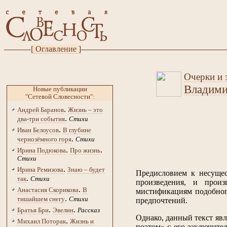
[ Оглавление ]
Очерки и э
Владими
Новые публикации
"Сетевой Словесности":
.
Андрей Баранов
Жизнь – это
.
два-три события
Стихи
.
Иван Белоусов
В глубине
.
чернозёмного горя
Стихи
.
.
Ирина Подюкова
Про жизнь
Стихи
.
Ирина Ремизова
Знаю – будет
Предисловием к несуще
.
так
Стихи
произведения, и произ
.
Анастасия Скорикова
В
мистификациям подобного
.
тишайшем снегу
Стихи
предпочтений.
.
.
Братья Бри
Эвелин
Рассказ
Однако, данный текст явл
.
Михаил Поторак
Жизнь и
поэтом» с его заключите