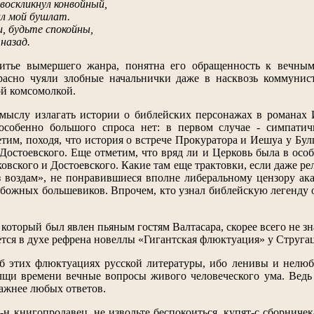
воскликнул конвойный,
ал мой бушлат.
и, будьте спокойны,
назад.
тье вымершего жанра, понятна его обращенность к вечным,
расно чуяли злобные начальнички даже в насквозь коммунис
ой комсомолкой.
амыслу излагать истории о библейских персонажах в романах
 особенно большого спроса нет: в первом случае - симпати
им, походя, что история о встрече Прокуратора и Иешуа у Булг
Достоевского. Еще отметим, что вряд ли и Церковь была в осо
овского и Достоевского. Какие там еще трактовки, если даже р
 воздам», не понравившиеся вполне либеральному цензору ак
збожных большевиков. Впрочем, кто узнал библейскую легенду
 который был явлен пьяным гостям Валтасара, скорее всего не зн
тся в духе рефрена новеллы «Гигантская флюктуация» у Стругац
об этих флюктуациях русской литературы, ибо ленивы и нелю
щи времени вечные вопросы живого человеческого ума. Ведь д
ажнее любых ответов.
г-н книгопродавец, не извольте беспокоиться, купят-с сборниче