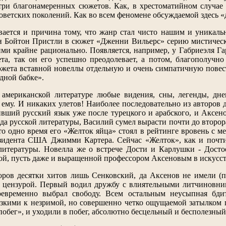
три благонамеренных сюжетов. Как, в хрестоматийном случае 
ветских поколений. Как во всем феномене обсуждаемой здесь «д
ается и причина тому, что жанр стал чисто нашим и уникальн
н Бойтон Пристли в сюжет «Дженни Вильерс» серию мистическ
 ими крайне рационально. Появляется, например, у Габриеэля Г
та, так он его успешно преодолевает, а потом, благополучно
жета вставной новеллы отдельную и очень симпатичную повес
дной бабке».
 американской литературе любые видения, сны, легенды, дн
 ему. И никаких улетов! Наиболее последовательно из авторов
вший русский язык уже после турецкого и арабского, и Аксен
а русской литературы, Василий сумел вырасти почти до второра
то одно время его «Желток яйца» стоял в рейтинге вровень с м
идента США Джимми Картера. Сейчас «Желток», как и почти 
литературы. Новелла же о встрече Дости и Карлушки - Достое
й, пусть даже и выращенной профессором Аксеновым в искусст
оров десятки хитов лишь Сенковский, да Аксенов не имели (
с цензурой. Первый водил дружбу с влиятельными литчиновни
оевременно выбрал свободу. Всем остальным неусыпная бдит
изкими к незримой, но совершенно четко ощущаемой затылком 
 побег», и уходили в побег, абсолютно бесцельный и бесполезн