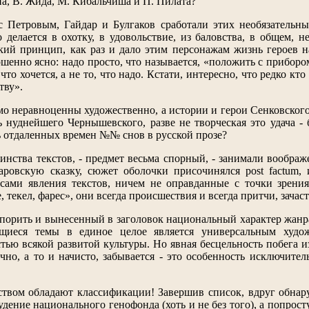
а, В. Жида, М. Кибальчиша и П. Пилата?
 с Петровым, Гайдар и Булгаков сработали этих необязательн
о делается в охотку, в удовольствие, из баловства, в общем, 
ский принцип, как раз и дало этим персонажам жизнь героев 
ршенно ясно: надо просто, что называется, «положить с приборо
 что хочется, а не то, что надо. Кстати, интересно, что редко 
тву».
мо неравноценны художественно, а истории и герои Сенковского
ь нуднейшего Чернышевского, разве не творческая это удача 
ль отдаленных времен №№ снов в русской прозе?
инства текстов, - предмет весьма спорный, - занимали воображ
аровскую сказку, сюжет оболочки присочинялся post factum,
сами явления текстов, ничем не оправданные с точки зрени
 текел, фарес», они всегда происшествия и всегда притчи, зача
порить и вынесенный в заголовок национальный характер жанра.
щиеся темы в единое целое является универсальным худож
тью всякой развитой культуры. Но явная бесцельность побега и
тично, а то и начисто, забывается - это особенность исключит
твом обладают классификации! Завершив список, вдруг обнар
скудение национального генофонда (хоть и не без того), а поп