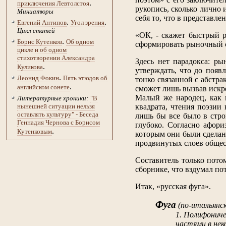
.
приключения Левтолстоя
рукопись, сколько лично
Миниатюры
себя то, что в представл
.
.
Евгений Антипов
Угол зрения
Цикл статей
«ОК, - скажет быстрый р
.
Борис Кутенков
Об одном
сформировать рыночный 
цикле и об одном
стихотворении Александра
Здесь нет парадокса: р
.
Куликова
утверждать, что до появ
.
Леонид Фокин
Пять этюдов об
тонко связанной с абстр
.
английском сонете
сможет лишь вызвав искре
Малый же народец, как и
Литературные хроники:
"В
квадрата, чтения поэзии
нынешней ситуации нельзя
оставлять культуру" - Беседа
лишь бы все было в стро
Геннадия Чернова с Борисом
глубоко. Согласно афор
.
Кутенковым
которым они были сделан
продвинутых слоев общес
Составитель только пото
сборнике, что вздумал по
Итак, «русская фуга».
Фуга
(по-итальянс
1. Полифониче
частями в нек