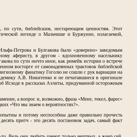
 по сути, библейским, нестареющим ценностям. Этот
тической легенде о Мальчише и Буржуине, излагаемой,
 Ильфа-Петрова и Булгакова было «доверено» заведомым
чному аферисту, в другом - вдохновенному насельнику
акова по сути ничто иное, как римейк истории о встрече
бенном восторге от самонадеянных трактовок библейской
елигиозному фанатику Гоголю не сошли с рук вариации на
адемику А.В. Никитенко и не печатавшиеся в оригинале
 об Исходе в рассказах Аэлиты, придуманной осторожным
амение, а вопрос и, возможно, фраза «Мене, текел, фарес»
ких «Что мы знаем о вероятностях?».
бопытны и потому неспособны даже правильно прочесть
есять притч - это десять постановок задач, самый факт
к-то. Ведь они любить умеют только мертвых, а жанр сей,