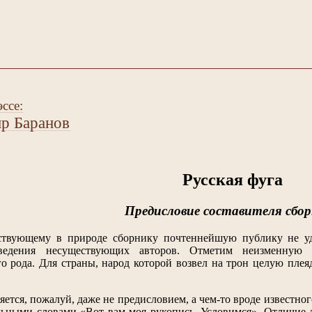
ссе:
р Баранов
Русская фуга
Предисловие составителя сбо
ствующему в природе сборнику почтеннейшую публику не у
ведения несуществующих авторов. Отметим неизменную б
 рода. Для страны, народ которой возвел на трон целую плея
яется, пожалуй, даже не предисловием, а чем-то вроде известн
льными словами «Вот вам моя рукопись. Условимся». Отличие ли