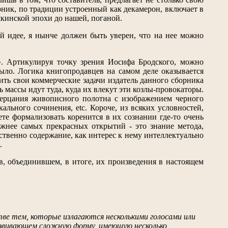
рник, по традиции устроенный как декамерон, включает в
ушкинской эпохи до нашей, поганой.
ой идее, я нынче должен быть уверен, что на нее можно
». Артикулируя точку зрения Иосифа Бродского, можно
ыло. Логика книгопродавцев на самом деле оказывается
ить свои коммерческие задачи издатель данного сборника
 массы идут туда, куда их влекут эти козлы-провокаторы.
озерцания живописного полотна с изображением черного
ального сочинения, etc. Короче, из всяких условностей,
те формализовать коренится в их сознании где-то очень
жнее самых прекрасных открытий - это знание метода,
ственно содержание, как интерес к нему интеллектуально
.
ов, объединившем, в итоге, их произведения в настоящем
стве тем, которые излагаются несколькими голосами или
развивающем сложную форму, имеющую несколько