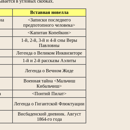
ывается в угловых скобках.
Вставная новелла
на
<Записки последнего
предпотопного человека>
<Капитан Копейкин>
1-й, 2-й, 3-й и 4-й сны Веры
Павловны
Легенда о Великом Инквизиторе
1-й и 2-й рассказы Аэлиты
Легенда о Вечном Жиде
Военная тайна <Мальчиш
Кибальчиш>
а
<Понтий Пилат>
Легенда о Гигантской Флюктуации
Висбаденский дневник. Август
1864-го года