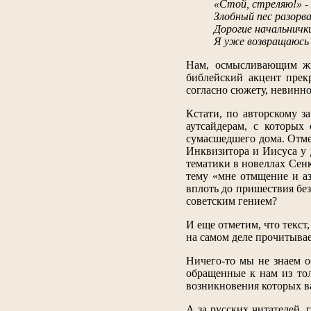
«Стой, стреляю!» - 
Злобный пес разорв
Дорогие начальничк
Я уже возвращаюсь 
Нам, осмысливающим жи
библейский акцент прек
согласно сюжету, невинн
Кстати, по авторскому з
аутсайдерам, с которых
сумасшедшего дома. Отмет
Инквизитора и Иисуса у 
тематики в новеллах Сенк
тему «мне отмщение и аз
вплоть до пришествия бе
советским гением?
И еще отметим, что текст,
на самом деле прочитывае
Ничего-то мы не знаем 
обращенные к нам из тол
возникновения которых в
А за русских читателей, 