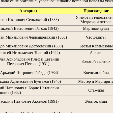
р явно ее не озаглавил, условное название вставной новеллы указ
Автор(ы)
Произведение
Ученое путешествие 
сип Иванович Сенковский (1833)
Медвежий остров
иколай Васильевич Гоголь (1842)
Мертвые души
ай Михайлович Чернышевский (1863)
Что делать?
ор Михайлович Достоевский (1880)
Братья Карамазовы
лексей Николаевич Толстой (1922)
Аэлита
лья Арнольдович Ильф и Евгений
Золотой теленок
Петрович Петров (1931)
 Аркадий Петрович Гайдар (1934)
Военная тайна
хаил Афанасьевич Булгаков (1940)
Мастер и Маргарит
ий Натанович и Борис Натанович
Стажеры
ацкие (1962)
асилий Павлович Аксенов (1991)
Желток яйца