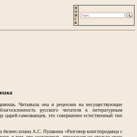
П
О
И
С
К
рника
дивишь. Читывала она и рецензии на несуществующие
лагосклонность русского читателя к литературным
ду царей-самозванцев, это совершенно естественный тип
ого бизнес-плана А.С. Пушкина «Разговор книгопродавца с
шь в том, что составитель, предлагает не столько свою