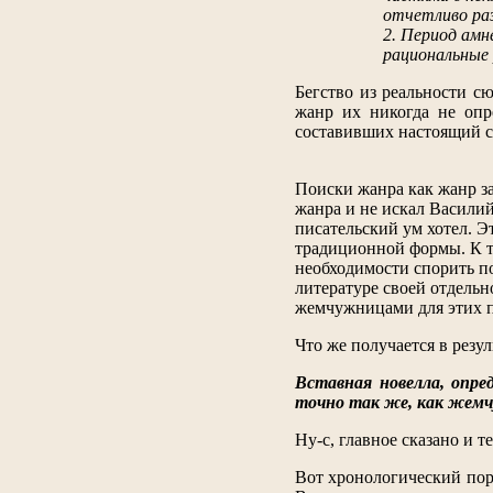
отчетливо раз
2. Период амн
рациональные 
Бегство из реальности с
жанр их никогда не опр
составивших настоящий с
Поиски жанра как жанр з
жанра и не искал Василий
писательский ум хотел. 
традиционной формы. К то
необходимости спорить п
литературе своей отдель
жемчужницами для этих п
Что же получается в резу
Вставная новелла, опре
точно так же, как жемч
Ну-с, главное сказано и
Вот хронологический пор