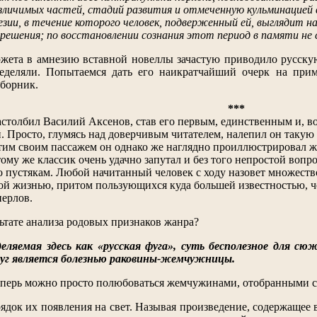
личимых частей, стадий развития и отмеченную кульминацией в
езии, в течение которого человек, подверженный ей, выглядит 
решения; по восстановлении сознания этот период в памяти не 
южета в амнезию вставной новеллы зачастую приводило русску
еделяли. Попытаемся дать его наикратчайший очерк на прим
борник.
***
астолбил Василий Аксенов, став его первым, единственным и, в
. Просто, глумясь над доверчивым читателем, налепил он такую 
Этим своим пассажем он однако же наглядно проиллюстрировал ж
му же классик очень удачно запутал и без того непростой вопро
о пустякам. Любой начитанный человек с ходу назовет множеств
ной жизнью, притом пользующихся куда большей известностью, 
ерлов.
льтате анализа родовых признаков жанра?
деляемая здесь как «русская фуга», суть бесполезное для с
уг является болезнью раковины-жемчужницы.
 теперь можно просто полюбоваться жемчужинами, отобранными 
ядок их появления на свет. Называя произведение, содержащее 