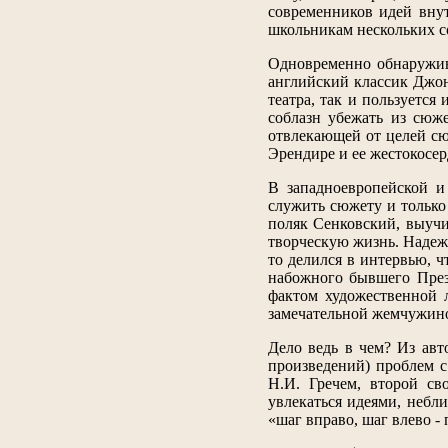
современников идей вну
школьникам нескольких со
Одновременно обнаружив
английский классик Джо
театра, так и пользуется
соблазн убежать из сюже
отвлекающей от целей сю
Эрендире и ее жестокосер
В западноевропейской и
служить сюжету и только
поляк Сенковский, выучи
творческую жизнь. Надежд
то делился в интервью, ч
набожного бывшего През
фактом художественной 
замечательной жемчужино
Дело ведь в чем? Из авт
произведений) проблем 
Н.И. Гречем, второй св
увлекаться идеями, небл
«шаг вправо, шаг влево -