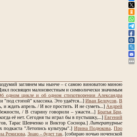
 раздумий заглянем мы нынче – с самою виноватою миною
Цикл посвящен малоизвестным и символически значимым
Об одном цикле и об одном стихотворении Александра
 "под стопой" классика. Это удаётся...]
Иван Белоусов
.
В
и ждать апрель. / И все простить. И не суметь...]
Андрей
ежности, / В старину говорили – ужасти...]
Братья Бри
.
огда её нет. Сегодня ты играл бы в пустышку,...]
Евгений
ов, Тарас Шевченко и Виктор Соснора.]
Литературные
 подкаста "Летопись культуры".]
Ирина Подюкова
.
Про
на Ремизова
.
Знаю – будет так
.
[собираю ночью ноченской