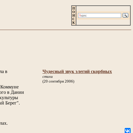
П
О
И
С
К
ла в
Чудесный звук элегий скорбных
стихи
(20 сентября 2006)
й Коммуне
вого в Дании
 культуры
й Берег".
лах.