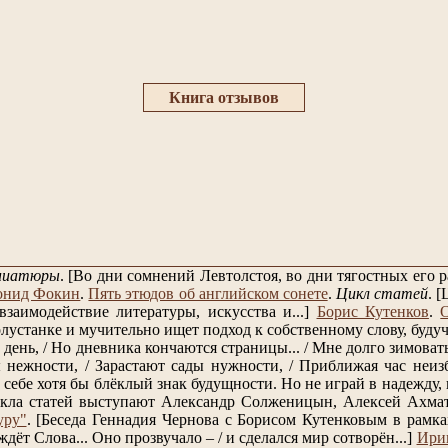
Книга отзывов
ниатюры
.
[Во дни сомнений Левтолстоя, во дни тягостных его
онид Фокин
.
Пять этюдов об английском сонете
.
Цикл статей
.
[
заимодействие литературы, искусства и...]
Борис Кутенков
.
лустанке и мучительно ищет подход к собственному слову, будучи
день, / Но дневника кончаются страницы... / Мне долго зимовать, 
нежности, / Зарастают сады нужности, / Приближая час неизб
себе хотя бы блёклый знак будущности. Но не играй в надежду, к
кла статей выступают Александр Солженицын, Алексей Ахмат
уру"
.
[Беседа Геннадия Чернова с Борисом Кутенковым в рамках
 ждёт Слова... Оно прозвучало – / и сделался мир сотворён...]
Ири