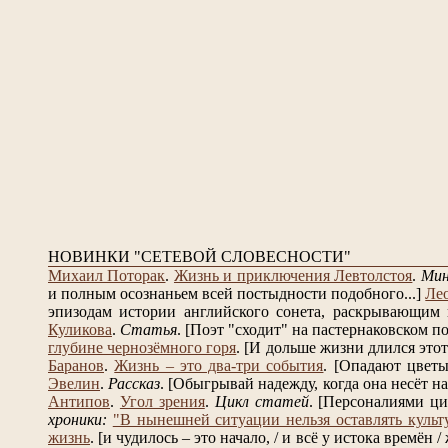
НОВИНКИ "СЕТЕВОЙ СЛОВЕСНОСТИ"
Михаил Поторак
.
Жизнь и приключения Левтолстоя
.
Ми
и полным осознаньем всей постыдности подобного...]
Ле
эпизодам истории английского сонета, раскрывающим в
Куликова
.
Статья
.
[Поэт "сходит" на пастернаковском по
глубине чернозёмного горя
.
[И дольше жизни длился этот 
Баранов
.
Жизнь – это два-три события
.
[Опадают цветы 
Эвелин
.
Рассказ
.
[Обыгрывай надежду, когда она несёт на 
Антипов
.
Угол зрения
.
Цикл статей
.
[Персоналиями ци
хроники:
"В нынешней ситуации нельзя оставлять культ
жизнь
.
[и чудилось – это начало, / и всё у истока времён /