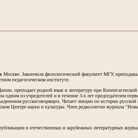
. в Москве. Закончила филологический факультет МГУ, преподава
тном педагогическом институте.
 Дании, преподает родной язык и литературу при Копенгагенско
ла одним из учредителей и в течение 3-х лет председателем пер
ъединения русскоговорящих. Читает лекции по истории русской
ском Центре науки и культуры. Член редколлегии журнала "Новы
убликации в отечественных и зарубежных литературных журна