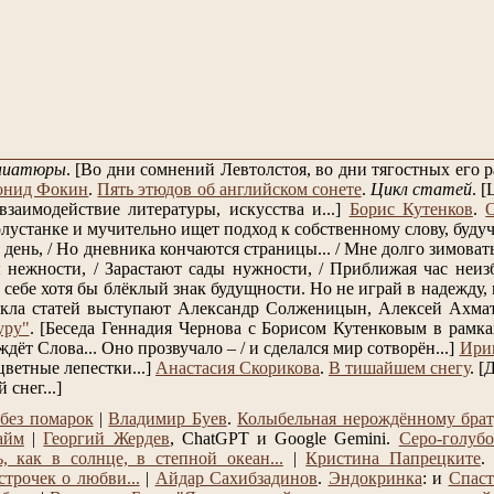
ниатюры
.
[Во дни сомнений Левтолстоя, во дни тягостных его
онид Фокин
.
Пять этюдов об английском сонете
.
Цикл статей
.
[
заимодействие литературы, искусства и...]
Борис Кутенков
.
лустанке и мучительно ищет подход к собственному слову, будучи
день, / Но дневника кончаются страницы... / Мне долго зимовать, 
нежности, / Зарастают сады нужности, / Приближая час неизб
себе хотя бы блёклый знак будущности. Но не играй в надежду, к
кла статей выступают Александр Солженицын, Алексей Ахмат
уру"
.
[Беседа Геннадия Чернова с Борисом Кутенковым в рамках
 ждёт Слова... Оно прозвучало – / и сделался мир сотворён...]
Ири
цветные лепестки...]
Анастасия Скорикова
.
В тишайшем снегу
.
[Д
снег...]
без помарок
|
Владимир Буев
.
Колыбельная нерождённому бра
айм
|
Георгий Жердев
, ChatGPT и Google Gemini.
Серо-голубо
, как в солнце, в степной океан...
|
Кристина Папрецките
трочек о любви...
|
Айдар Сахибзадинов
.
Эндокринка
: и
Спаст