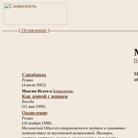
[ Оглавление ]
[
Н
М
Сарабанда
а
Роман
(4 июля 2002)
Максим Исаев и
Алексрома.
Как живой с живым
Беседа
(11 мая 1999)
Оживление
Роман
(18 ноября 1998)
Московский Одиссей отправляется в жуткое и пикантное
путешествие за неуловимой незнакомкой. Пионеры,
учителя, матросы, военные, милиционеры, музыканты,