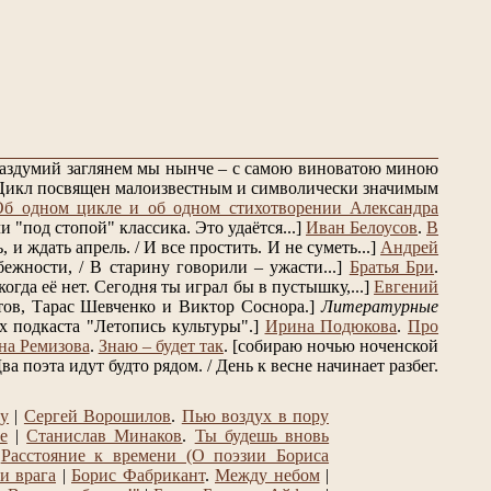
 раздумий заглянем мы нынче – с самою виноватою миною
Цикл посвящен малоизвестным и символически значимым
Об одном цикле и об одном стихотворении Александра
 "под стопой" классика. Это удаётся...]
Иван Белоусов
.
В
и ждать апрель. / И все простить. И не суметь...]
Андрей
ежности, / В старину говорили – ужасти...]
Братья Бри
.
огда её нет. Сегодня ты играл бы в пустышку,...]
Евгений
ов, Тарас Шевченко и Виктор Соснора.]
Литературные
 подкаста "Летопись культуры".]
Ирина Подюкова
.
Про
на Ремизова
.
Знаю – будет так
.
[собираю ночью ноченской
ва поэта идут будто рядом. / День к весне начинает разбег.
ту
|
Сергей Ворошилов
.
Пью воздух в пору
е
|
Станислав Минаков
.
Ты будешь вновь
.
Расстояние к времени (О поэзии Бориса
и врага
|
Борис Фабрикант
.
Между небом
|