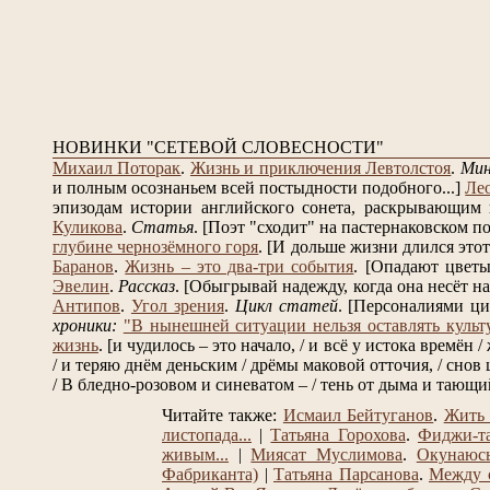
НОВИНКИ "СЕТЕВОЙ СЛОВЕСНОСТИ"
Михаил Поторак
.
Жизнь и приключения Левтолстоя
.
Ми
и полным осознаньем всей постыдности подобного...]
Ле
эпизодам истории английского сонета, раскрывающим в
Куликова
.
Статья
.
[Поэт "сходит" на пастернаковском по
глубине чернозёмного горя
.
[И дольше жизни длился этот 
Баранов
.
Жизнь – это два-три события
.
[Опадают цветы 
Эвелин
.
Рассказ
.
[Обыгрывай надежду, когда она несёт на 
Антипов
.
Угол зрения
.
Цикл статей
.
[Персоналиями ци
хроники:
"В нынешней ситуации нельзя оставлять культ
жизнь
.
[и чудилось – это начало, / и всё у истока времён /
/ и теряю днём деньским / дрёмы маковой отточия, / снов 
/ В бледно-розовом и синеватом – / тень от дыма и тающий 
Читайте также:
Исмаил Бейтуганов
.
Жить 
листопада...
|
Татьяна Горохова
.
Фиджи-т
живым...
|
Миясат Муслимова
.
Окунаюсь
Фабриканта)
|
Татьяна Парсанова
.
Между с