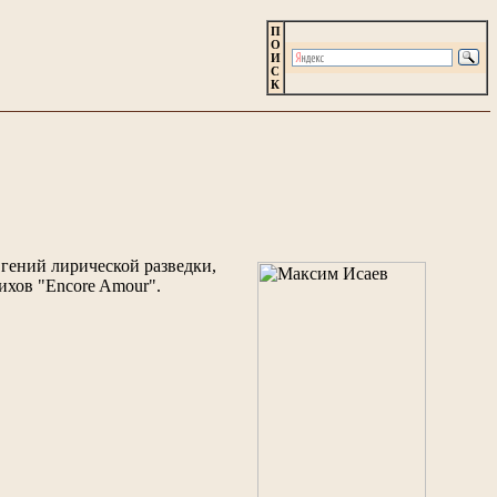
П
О
И
С
К
 гений лирической разведки,
ихов "Encore Amour".