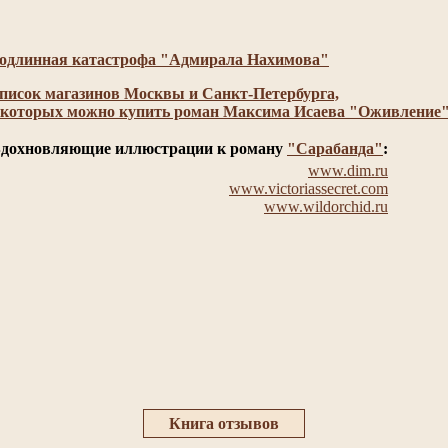
одлинная катастрофа "Адмирала Нахимова"
писок магазинов Москвы и Санкт-Петербурга,
 которых можно купить роман Максима Исаева "Оживление
дохновляющие иллюстрации к роману
"Сарабанда"
:
www.dim.ru
www.victoriassecret.com
www.wildorchid.ru
Книга отзывов