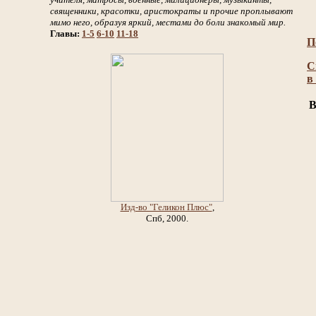
священники, красотки, аристократы и прочие проплывают
мимо него, образуя яркий, местами до боли знакомый мир.
Главы:
1-5
6-10
11-18
П
С
в
В
Изд-во "Геликон Плюс"
,
Спб, 2000.