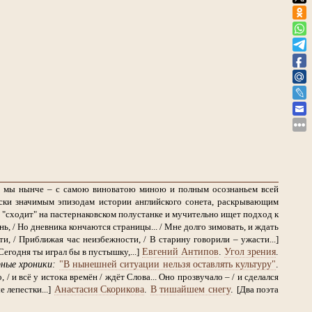
ем мы нынче – с самою виноватою миною и полным осознаньем всей
ски значимым эпизодам истории английского сонета, раскрывающим
 "сходит" на пастернаковском полустанке и мучительно ищет подход к
ь, / Но дневника кончаются страницы... / Мне долго зимовать, и ждать
, / Приближая час неизбежности, / В старину говорили – ужасти...]
Евгений Антипов
.
Угол зрения
.
Сегодня ты играл бы в пустышку,...]
ные хроники:
"В нынешней ситуации нельзя оставлять культуру"
.
, / и всё у истока времён / ждёт Слова... Оно прозвучало – / и сделался
Анастасия Скорикова
.
В тишайшем снегу
.
 лепестки...]
[Два поэта