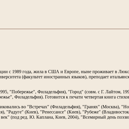
рации с 1989 года, жила в США и Европе, ныне проживает в Люкс
верситета (факультет иностранных языков), преподает итальянс
995, "Побережье", Филадельфия), "Город" (совм. с Г. Лайтом, 1
режье", Филадельфия). Готовится к печати четвертая книга стихо
ликовались во "Встречах" (Филадельфия), "Гранях" (Москва), "Н
, "Радуге" (Киев), "Ренессансе" (Киев), "Рубеже" (Владивосток)
ек" (под ред. Ю. Каплана, Киев, 2004), "Всемирный день поэзии