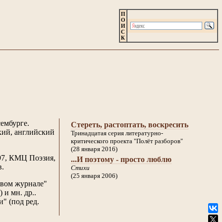
П
О
И
С
К
ембурге.
Стереть, растоптать, воскресить
кий, английский
Тринадцатая серия литературно-
критического проекта "Полёт разборов"
(28 января 2016)
997, КМЦ Поэзия,
...И поэтому - просто люблю
в.
Стихи
(25 января 2006)
овом журнале"
 и мн. др..
" (под ред.