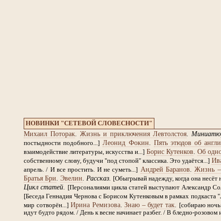
НОВИНКИ "СЕТЕВОЙ СЛОВЕСНОСТИ"
Михаил Поторак
.
Жизнь и приключения Левтолстоя
.
Миниатю
Леонид Фокин
.
Пять этюдов об англи
постыдности подобного...]
Борис Кутенков
.
Об одно
взаимодействие литературы, искусства и...]
Ив
собственному слову, будучи "под стопой" классика. Это удаётся...]
Андрей Баранов
.
Жизнь –
апрель. / И все простить. И не суметь...]
Братья Бри
.
Эвелин
.
Рассказ
.
[Обыгрывай надежду, когда она несёт н
Цикл статей
.
[Персоналиями цикла статей выступают Александр Со
[Беседа Геннадия Чернова с Борисом Кутенковым в рамках подкаста "
Ирина Ремизова
.
Знаю – будет так
.
мир сотворён...]
[собираю ночью
идут будто рядом. / День к весне начинает разбег. / В бледно-розовом и