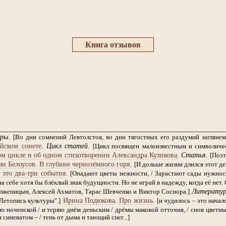
Книга отзывов
ры
.
[Во дни сомнений Левтолстоя, во дни тягостных его раздумий заглян
йском сонете
.
Цикл статей
.
[Цикл посвящен малоизвестным и символиче
м цикле и об одном стихотворении Александра Куликова
.
Статья
.
[Поэт
ан Белоусов
.
В глубине чернозёмного горя
.
[И дольше жизни длился этот ден
 это два-три события
.
[Опадают цветы нежности, / Зарастают сады нужности
а себе хотя бы блёклый знак будущности. Но не играй в надежду, когда её нет. 
Литератур
лженицын, Алексей Ахматов, Тарас Шевченко и Виктор Соснора.]
Ирина Подюкова
.
Про жизнь
.
Летопись культуры".]
[и чудилось – это начало
 ноченской / и теряю днём деньским / дрёмы маковой отточия, / снов цветные
 синеватом – / тень от дыма и тающий снег...]