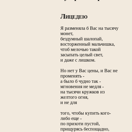
Л
ИЦЕДЕЮ
Я разменяла б Вас на тысячу
монет,
бездумный шалопай,
восторженный мальчишка,
чтоб мелочью такой
засыпать целый свет,
и даже с лишком.
Но нет у Вас цены, и Вас не
променять -
а было б чудно так -
мгновения не медля -
на тысячи кружков из
желтого огня,
и не для
того, чтобы купить кого-
либо еще -
по прихоти пустой,
прищурясь беспощадно,