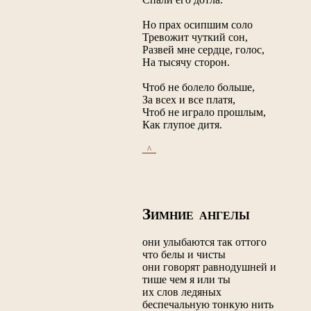
Но прах осипшим соло
Тревожит чуткий сон,
Развей мне сердце, голос,
На тысячу сторон.
Чтоб не болело больше,
За всех и все платя,
Чтоб не играло прошлым,
Как глупое дитя.
_^_
З
ИМНИЕ АНГЕЛЫ
они улыбаются так оттого
что белы и чисты
они говорят равнодушней и
тише чем я или ты
их слов ледяных
беспечальную тонкую нить