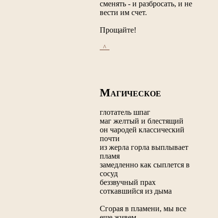
сменять - и разбросать, и не
вести им счет.
Прощайте!
_^_
М
АГИЧЕСКОЕ
глотатель шпаг
маг желтый и блестящий
он чародей классический
почти
из жерла горла выплывает
пламя
замедленно как сыплется в
сосуд
беззвучный прах
соткавшийся из дыма
Сгорая в пламени, мы все
еще живем,