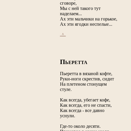
сговоре,
Мы с ней такого тут
наделаем...
Ах эти мальчики на горькое,
Ах эти ягодки неспелые...
_^_
П
ЬЕРЕТТА
Пьеретта в вязаной кофте,
Руки-ноги скрестив, сидит
На плетеном стонущем
стуле.
Как всегда, убегает кофе,
Как всегда, его не спасти,
Как всегда - все давно
уснули.
Где-то около десяти.