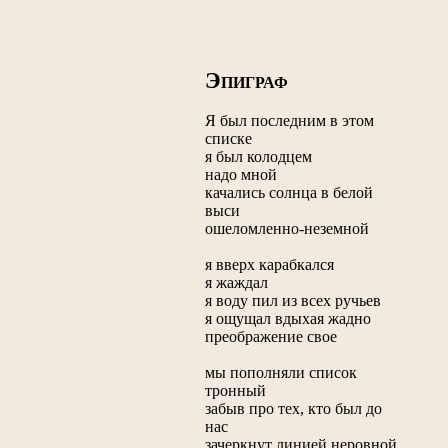
Э
ПИГРАФ
Я был последним в этом
списке
я был колодцем
надо мной
качались солнца в белой
выси
ошеломленно-неземной
я вверх карабкался
я жаждал
я воду пил из всех ручьев
я ощущал вдыхая жадно
преображение свое
мы пополняли список
тронный
забыв про тех, кто был до
нас
зачеркнут линией неровной