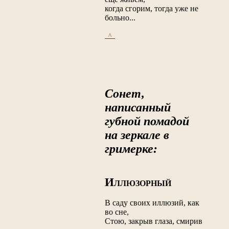
когда сгорим, тогда уже не
больно...
_^_
Сонет,
написанный
губной помадой
на зеркале в
гримерке:
И
ЛЛЮЗОРНЫЙ
В саду своих иллюзий, как
во сне,
Стою, закрыв глаза, смирив