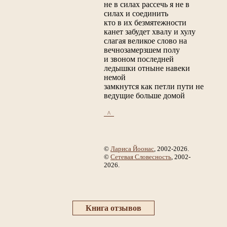
не в силах рассечь я не в
силах и соединить
кто в их безмятежности
канет забудет хвалу и хулу
слагая великое слово на
вечнозамерзшем полу
и звоном последней
ледышки отныне навеки
немой
замкнутся как петли пути не
ведущие больше домой
_^_
©
Лариса Йоонас
, 2002-2026.
©
Сетевая Словесность
, 2002-
2026.
Книга отзывов