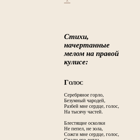
_^_
Стихи,
начертанные
мелом на правой
кулисе:
Г
ОЛОС
Серебряное горло,
Безумный чародей,
Разбей мне сердце, голос,
На тысячу частей.
Блестящие осколки
Не пепел, не зола,
Сожги мне cердце, голос,
Спали его дотла.