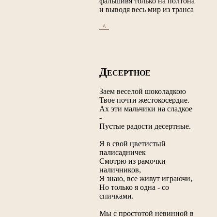
фальшивя только на полтона
и выводя весь мир из транса
_^_
Д
ЕСЕРТНОЕ
Заем веселой шоколадкою
Твое почти жестокосердие.
Ах эти мальчики на сладкое
-
Пустые радости десертные.
Я в свой цветистый
палисадничек
Смотрю из рамочки
наличников,
Я знаю, все живут играючи,
Но только я одна - со
спичками.
Мы с простотой невинной в