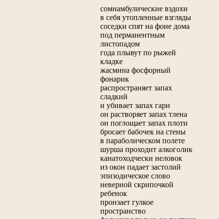
сомнамбулические вздохи
в себя утопленные взгляды
соседки спят на фоне дома
под перманентным
листопадом
года плывут по рыжей
кладке
жасмина фосфорный
фонарик
распространяет запах
сладкий
и убивает запах гари
он растворяет запах тлена
он поглощает запах плоти
бросает бабочек на стены
в параболическом полете
шурша проходит алкоголик
канатоходчески неловок
из окон падает застолий
эпизодическое слово
неверной скрипочкой
ребенок
пронзает гулкое
пространство