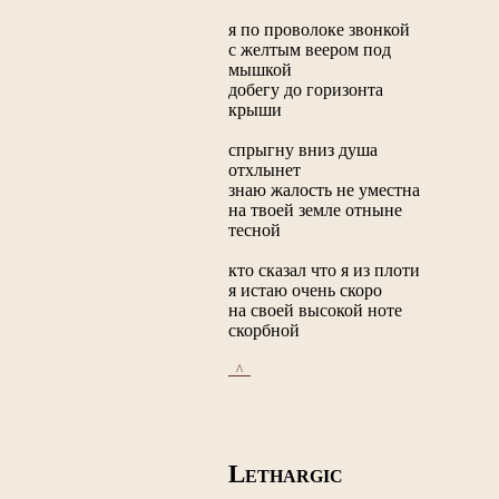
я по проволоке звонкой
с желтым веером под
мышкой
добегу до горизонта
крыши
спрыгну вниз душа
отхлынет
знаю жалость не уместна
на твоей земле отныне
тесной
кто сказал что я из плоти
я истаю очень скоро
на своей высокой ноте
скорбной
_^_
L
ETHARGIC