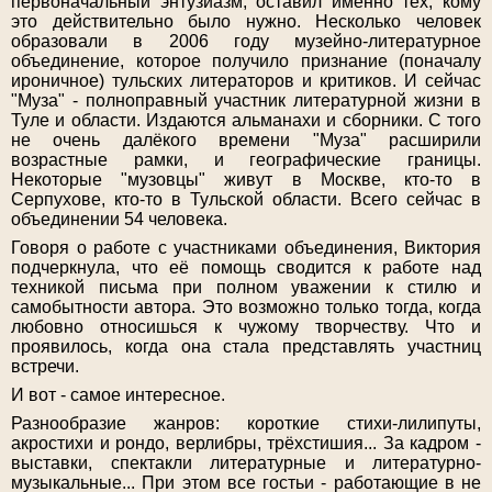
первоначальный энтузиазм, оставил именно тех, кому
это действительно было нужно. Несколько человек
образовали в 2006 году музейно-литературное
объединение, которое получило признание (поначалу
ироничное) тульских литераторов и критиков. И сейчас
"Муза" - полноправный участник литературной жизни в
Туле и области. Издаются альманахи и сборники. С того
не очень далёкого времени "Муза" расширили
возрастные рамки, и географические границы.
Некоторые "музовцы" живут в Москве, кто-то в
Серпухове, кто-то в Тульской области. Всего сейчас в
объединении 54 человека.
Говоря о работе с участниками объединения, Виктория
подчеркнула, что её помощь сводится к работе над
техникой письма при полном уважении к стилю и
самобытности автора. Это возможно только тогда, когда
любовно относишься к чужому творчеству. Что и
проявилось, когда она стала представлять участниц
встречи.
И вот - самое интересное.
Разнообразие жанров: короткие стихи-лилипуты,
акростихи и рондо, верлибры, трёхстишия... За кадром -
выставки, спектакли литературные и литературно-
музыкальные... При этом все гостьи - работающие в не