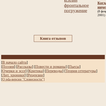
ксилин
Когд
фронтальное
ниче
погружение
(8 фев
2001)
Книга отзывов
[
В начало сайта
]
[
Поэзия
] [
Рассказы
]
[
Повести и романы
]
[
Пьесы
]
[
Очерки и эссе
]
[
Критика
] [
Переводы
]
[
Теория сетературы
]
[
Лит. хроники
]
[
Рецензии
]
[
О pda-версии "Словесности"]