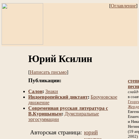
[
Оглавление
]
Юрий Ксилин
[
Написать письмо
]
Публикации:
степ
песн
Салон
:
Знаки
слайд
Индоевропейский диктант
:
Броуновское
в соавт
Георг
движение
Жерд
Современная русская литература с
Евген
В.Курицыным
:
Думспиральные
Епанч
эргосуммации
и Ник
Неги
Авторская страница:
юрий
(19 ап
2002)