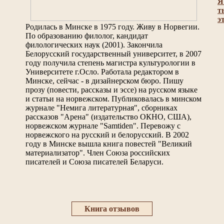
Я
т
э
Родилась в Минске в 1975 году. Живу в Норвегии.
По образованию филолог, кандидат
филологических наук (2001). Закончила
Белорусский государственный университет, в 2007
году получила степень магистра культурологии в
Университете г.Осло. Работала редактором в
Минске, сейчас - в дизайнерском бюро. Пишу
прозу (повести, рассказы и эссе) на русском языке
и статьи на норвежском. Публиковалась в минском
журнале "Немига литературная", сборниках
рассказов "Арена" (издательство ОКНО, США),
норвежском журнале "Samtiden". Перевожу с
норвежского на русский и белорусский. В 2002
году в Минске вышла книга повестей "Великий
материализатор". Член Союза российских
писателей и Союза писателей Беларуси.
Книга отзывов