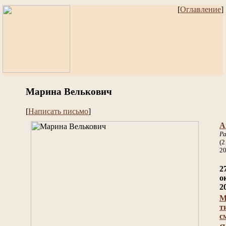
[
Оглавление
]
Марина Велькович
[
Написать письмо
]
А
Ра
(2
20
2
о
2
М
т
с