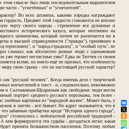
 в этом смысле был лишь последовательным выразителем
ве части - "угнетённых" и "угнетателей".
арактер? Во всех штампах, какими изредка награждают
ая гордость. Предмет этой гордости становится не вполне
ную черту своего народа - стремление все духовные и
стокого исторического казуса, которые неотвязно на
рядного шовинизма, который ничем не различается ни в
ащиты и высшей справедливости ("правды"), принявшее в
терпеливец", и "народ-страдалец", и "особый путь", не
и раз слышал, как абсолютно разные люди с одинаковым
т он уже терзает несчастные умы? Едва ли Тютчев со своим
няется всеми, но никто ещё не признал, что особенность
му миру свою грыжу - это ли настоящий русский характер?
л сам "русский человек". Когда имеешь дело с творческой
чных впечатлений в текст - и, следовательно, невозможно
евским и Салтыковым-Щедриным как свободные люди могли
ивный портрет среднего русского персонажа, тем более -
ас злобные картинки из "народной жизни". Может быть, у
ужик в лаптях - всё бывает. Но вдруг оказывается, что в
что забавные прибаутки вроде "Истории одного города",
 душ" столкнулись с любопытной российской традицией -
А кем формируются эти судьбы - догадаться легко: какая
й будет принята большинством населения. Поэтому любые