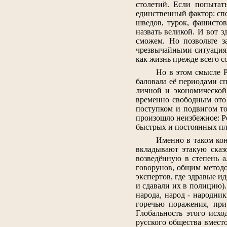
столетий. Если попытат
единственный фактор: сп
шведов, турок, фашисто
назвать великой. И вот з
сможем. Но позвольте з
чрезвычайными ситуациям
как жизнь прежде всего с
Но в этом смысле Р
баловала её периодами с
личной и экономической
временно свободным ото 
поступком и подвигом то
произошло неизбежное: Ро
быстрых и постоянных пло
Именно в таком кон
вкладывают этакую сказ
возведённую в степень а
говорунов, общим методо
экспертов, где здравые и
и сдавали их в полицию).
народа, народ - народни
горечью поражения, при
Глобальность этого исхо
русского общества вмест