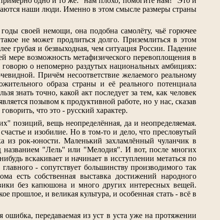
примерно одно и то же: "нам плохо, помогите нам!" Это и
кончаются наши люди. Именно в этом смысле размеры страны
 годы своей немощи, она подобна самолёту, чьё горючее
 такое не может продлиться долго. Приземлиться в этом
лее грубая и безвыходная, чем ситуация России. Падение
йней мере возможность метафизического перевоплощения в
. Я говорю о непомерно раздутых национальных амбициях:
 очевидной. Причём несоответствие желаемого реальному
ожительного образа страны и её реального потенциала
зя знать точно, какой акт последует за тем, как человек
 является позывом к продуктивной работе, но у нас, сказав
говорить, что это - русский характер.
их" позиций, вещь неопределённая, да и неопределяемая.
счастье и изобилие. Но в том-то и дело, что пресловутый
нка из рок-юности. Маленький захламлённый чуланчик в
 названием "Лель" или "Мелодия". И вот, после многих
нибудь вскакивает и начинает в исступлении метаться по
е главного - сопутствует большинству производимого так
ома есть собственная выставка достижений народного
евики без капюшона и много других интересных вещей.
 прошлое, и великая культура, и особенная стать - всё в
ая ошибка, передаваемая из уст в уста уже на протяжении