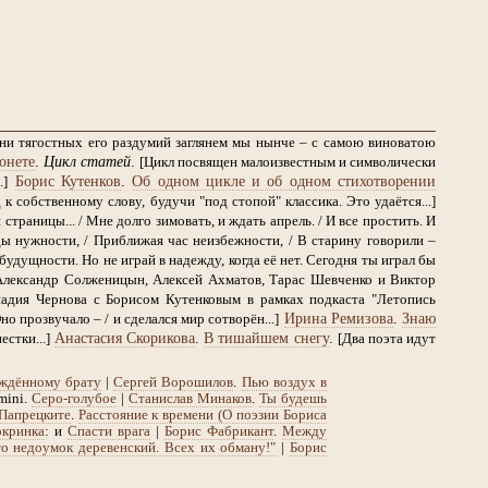
дни тягостных его раздумий заглянем мы нынче – с самою виноватою
онете
.
Цикл статей
.
[Цикл посвящен малоизвестным и символически
Борис Кутенков
.
Об одном цикле и об одном стихотворении
.]
 собственному слову, будучи "под стопой" классика. Это удаётся...]
страницы... / Мне долго зимовать, и ждать апрель. / И все простить. И
ы нужности, / Приближая час неизбежности, / В старину говорили –
будущности. Но не играй в надежду, когда её нет. Сегодня ты играл бы
Александр Солженицын, Алексей Ахматов, Тарас Шевченко и Виктор
надия Чернова с Борисом Кутенковым в рамках подкаста "Летопись
Ирина Ремизова
.
Знаю
Оно прозвучало – / и сделался мир сотворён...]
Анастасия Скорикова
.
В тишайшем снегу
.
стки...]
[Два поэта идут
ждённому брату
|
Сергей Ворошилов
.
Пью воздух в
mini.
Серо-голубое
|
Станислав Минаков
.
Ты будешь
Папрецките
.
Расстояние к времени (О поэзии Бориса
кринка
: и
Спасти врага
|
Борис Фабрикант
.
Между
то недоумок деревенский. Всех их обману!"
|
Борис