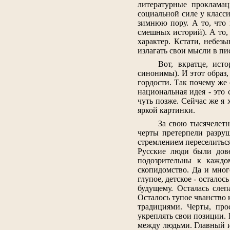
литературные прокламац
социальной силе у класс
зимнюю пору. А то, что
смешных историй). А то,
характер. Кстати, небез
излагать свои мысли в п
Вот, вкратце, ист
синонимы). И этот образ,
гордости. Так почему же 
национальная идея - это
чуть позже. Сейчас же я 
яркой картинки.
За свою тысячелет
черты претерпели разруш
стремлением переселиться
Русские люди были дове
подозрительны к каждо
скопидомство. Да и мног
глупое, детское - остало
будущему. Осталась сле
Осталось тупое чванство 
традициями. Черты, про
укреплять свои позиции. 
между людьми. Главный и