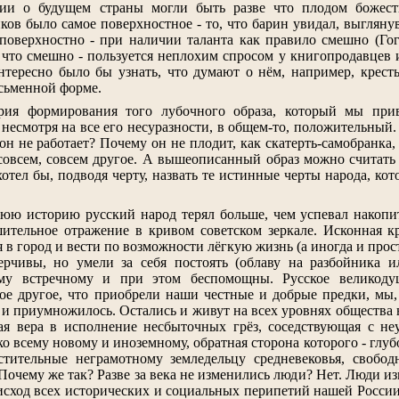
ии о будущем страны могли быть разве что плодом божест
иков было самое поверхностное - то, что барин увидал, выглян
 поверхностно - при наличии таланта как правило смешно (Го
 что смешно - пользуется неплохим спросом у книгопродавцев 
ынтересно было бы узнать, что думают о нём, например, кресть
исьменной форме.
ория формирования того лубочного образа, который мы при
 несмотря на все его несуразности, в общем-то, положительный
он не работает? Почему он не плодит, как скатерть-самобранка
 совсем, совсем другое. А вышеописанный образ можно считать 
хотел бы, подводя черту, назвать те истинные черты народа, к
нюю историю русский народ терял больше, чем успевал накоп
ительное отражение в кривом советском зеркале. Исконная кр
 в город и вести по возможности лёгкую жизнь (а иногда и про
рчивы, но умели за себя постоять (облаву на разбойника и
му встречному и при этом беспомощны. Русское великодуш
ое другое, что приобрели наши честные и добрые предки, мы, н
сь и приумножилось. Остались и живут на всех уровнях общества
пая вера в исполнение несбыточных грёз, соседствующая с н
ко всему новому и иноземному, обратная сторона которого - гл
стительные неграмотному земледельцу средневековья, свобо
Почему же так? Разве за века не изменились люди? Нет. Люди из
сход всех исторических и социальных перипетий нашей России