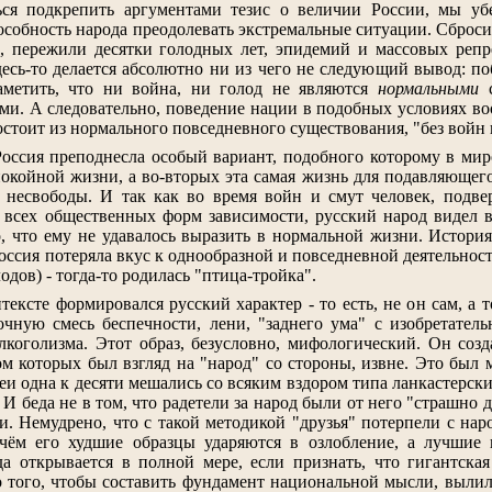
ься подкрепить аргументами тезис о величии России, мы убе
особность народа преодолевать экстремальные ситуации. Сброси
в, пережили десятки голодных лет, эпидемий и массовых репр
десь-то делается абсолютно ни из чего не следующий вывод: по
аметить, что ни война, ни голод не являются
нормальными
с
и. А следовательно, поведение нации в подобных условиях во
остоит из нормального повседневного существования, "без войн
оссия преподнесла особый вариант, подобного которому в мир
покойной жизни, а во-вторых эта самая жизнь для подавляющег
 несвободы. И так как во время войн и смут человек, подвер
всех общественных форм зависимости, русский народ видел в
, что ему не удавалось выразить в нормальной жизни. Истори
ссия потеряла вкус к однообразной и повседневной деятельност
дов) - тогда-то родилась "птица-тройка".
тексте формировался русский характер - то есть, не он сам, а 
очную смесь беспечности, лени, "заднего ума" с изобретател
лкоголизма. Этот образ, безусловно, мифологический. Он соз
м которых был взгляд на "народ" со стороны, извне. Это был
деи одна к десяти мешались со всяким вздором типа ланкастерс
 И беда не в том, что радетели за народ были от него "страшно 
ки. Немудрено, что с такой методикой "друзья" потерпели с на
чём его худшие образцы ударяются в озлобление, а лучши
да открывается в полной мере, если признать, что гигантск
о того, чтобы составить фундамент национальной мысли, вылил