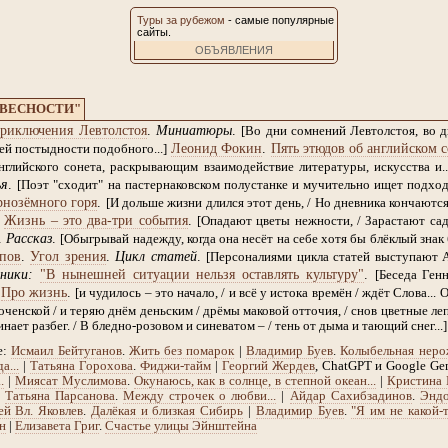
Туры за рубежом
- cамые популярные
сайты.
ОБЪЯВЛЕНИЯ
ОВЕСНОСТИ"
риключения Левтолстоя
.
Миниатюры
.
[Во дни сомнений Левтолстоя, во 
Леонид Фокин
.
Пять этюдов об английском с
й постыдности подобного...]
глийского сонета, раскрывающим взаимодействие литературы, искусства и..
ья
.
[Поэт "сходит" на пастернаковском полустанке и мучительно ищет подход к
рнозёмного горя
.
[И дольше жизни длился этот день, / Но дневника кончаются 
.
Жизнь – это два-три события
.
[Опадают цветы нежности, / Зарастают сад
.
Рассказ
.
[Обыгрывай надежду, когда она несёт на себе хотя бы блёклый знак 
пов
.
Угол зрения
.
Цикл статей
.
[Персоналиями цикла статей выступают 
ники:
"В нынешней ситуации нельзя оставлять культуру"
.
[Беседа Ген
.
Про жизнь
.
[и чудилось – это начало, / и всё у истока времён / ждёт Слова... 
ченской / и теряю днём деньским / дрёмы маковой отточия, / снов цветные лепе
инает разбег. / В бледно-розовом и синеватом – / тень от дыма и тающий снег...]
е:
Исмаил Бейтуганов
.
Жить без помарок
|
Владимир Буев
.
Колыбельная неро
а...
|
Татьяна Горохова
.
Фиджи-тайм
|
Георгий Жердев
, ChatGPT и Google Ge
.
|
Миясат Муслимова
.
Окунаюсь, как в солнце, в степной океан...
|
Кристина 
|
Татьяна Парсанова
.
Между строчек о любви...
|
Айдар Сахибзадинов
.
Эндо
й Вл. Яковлев
.
Далёкая и близкая Сибирь
|
Владимир Буев
.
"Я им не какой-
н
|
Елизавета Григ
.
Счастье улицы Эйнштейна