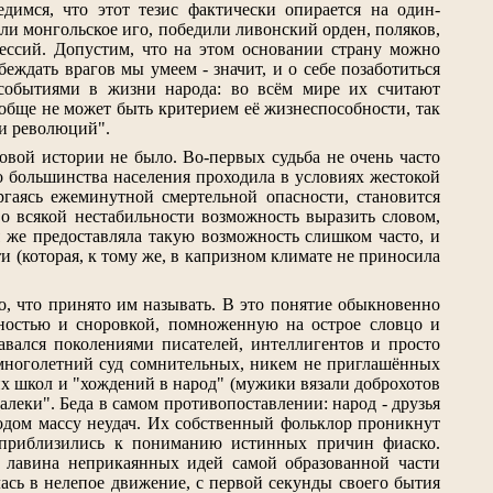
димся, что этот тезис фактически опирается на один-
ли монгольское иго, победили ливонский орден, поляков,
ессий. Допустим, что на этом основании страну можно
беждать врагов мы умеем - значит, и о себе позаботиться
обытиями в жизни народа: во всём мире их считают
обще не может быть критерием её жизнеспособности, так
 и революций".
овой истории не было. Во-первых судьба не очень часто
о большинства населения проходила в условиях жестокой
гаясь ежеминутной смертельной опасности, становится
о всякой нестабильности возможность выразить словом,
я же предоставляла такую возможность слишком часто, и
и (которая, к тому же, в капризном климате не приносила
то, что принято им называть. В это понятие обыкновенно
ьностью и сноровкой, помноженную на острое словцо и
давался поколениями писателей, интеллигентов и просто
 многолетний суд сомнительных, никем не приглашённых
ких школ и "хождений в народ" (мужики вязали доброхотов
далеки". Беда в самом противопоставлении: народ - друзья
родом массу неудач. Их собственный фольклор проникнут
е приблизились к пониманию истинных причин фиаско.
ая лавина неприкаянных идей самой образованной части
ась в нелепое движение, с первой секунды своего бытия