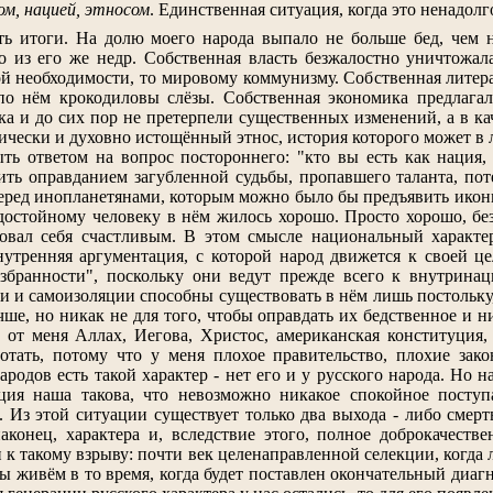
ом, нацией, этносом
. Единственная ситуация, когда это ненадолго
ь итоги. На долю моего народа выпало не больше бед, чем 
 из его же недр. Собственная власть безжалостно уничтожала
ой необходимости, то мировому коммунизму. Собственная литера
по нём крокодиловы слёзы. Собственная экономика предлагала
а и до сих пор не претерпели существенных изменений, а в кач
ически и духовно истощённый этнос, история которого может в 
ыть ответом на вопрос постороннего: "кто вы есть как нация
ть оправданием загубленной судьбы, пропавшего таланта, поте
перед инопланетянами, которым можно было бы предъявить иконы
достойному человеку в нём жилось хорошо. Просто хорошо, без 
вовал себя счастливым. В этом смысле национальный характер
внутренняя аргументация, с которой народ движется к своей ц
избранности", поскольку они ведут прежде всего к внутрин
 и самоизоляции способны существовать в нём лишь постольку
чше, но никак не для того, чтобы оправдать их бедственное и 
 от меня Аллах, Иегова, Христос, американская конституция,
ботать, потому что у меня плохое правительство, плохие закон
родов есть такой характер - нет его и у русского народа. Но 
ция наша такова, что невозможно никакое спокойное поступа
 Из этой ситуации существует только два выхода - либо смерть
аконец, характера и, вследствие этого, полное доброкачеств
 к такому взрыву: почти век целенаправленной селекции, когда
мы живём в то время, когда будет поставлен окончательный диагн