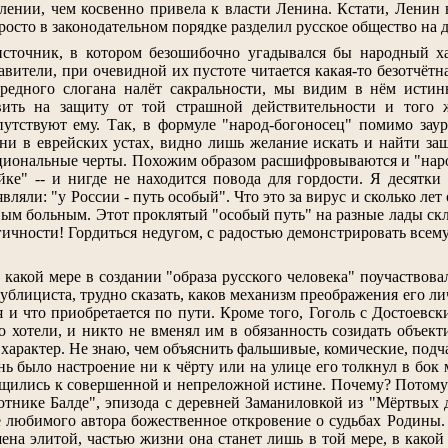
ении, чем косвенно привела к власти Ленина. Кстати, Ленин
росто в законодательном порядке разделил русское общество на д
источник, в котором безошибочно угадывался бы народный х
вители, при очевидной их пустоте читается какая-то безотчётн
чередного слогана налёт сакральности, мы видим в нём истин
ить на защиту от той страшной действительности и того же
утствуют ему. Так, в формуле "народ-богоносец" помимо зау
 ни в еврейских устах, видно лишь желание искать и найти з
иональные черты. Похожим образом расшифровываются и "народ-
йке" -- и нигде не находится повода для гордости. Я десятк
вляли: "у России - путь особый". Что это за вирус и сколько ле
ым больным. Этот проклятый "особый путь" на разные лады скло
огичности! Гордиться недугом, с радостью демонстрировать все
 какой мере в создании "образа русского человека" поучаствова
ублициста, трудно сказать, каков механизм преображения его ли
тся и что приобретается по пути. Кроме того, Гоголь с Досто
о хотели, и никто не вменял им в обязанность созидать объект
характер. Не знаю, чем объяснить фальшивые, комические, подч
нь было настроение ни к чёрту или на улице его толкнул в бок м
щились к совершенной и непреложной истине. Почему? Потому 
ботнике Балде", эпизода с деревней Заманиловкой из "Мёртвых
е любимого автора божественное откровение о судьбах Родины. 
ена элитой, частью жизни она станет лишь в той мере, в како