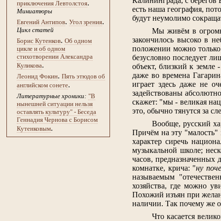
Калининграда, с берегов 
.
приключения Левтолстоя
есть наша география, пот
Миниатюры
будут неумолимо сокращать
.
.
Евгений Антипов
Угол зрения
Цикл статей
Мы живём в огромно
закончилось высоко в не
.
Борис Кутенков
Об одном
положении можно только 
цикле и об одном
стихотворении Александра
безусловно последует лиш
.
Куликова
объект, близкий к земле
даже во времена Гагарин
.
Леонид Фокин
Пять этюдов об
играет здесь даже не о
.
английском сонете
задействованы абсолютно 
Литературные хроники:
"В
скажет: "мы - великая нац
нынешней ситуации нельзя
это, обычно тянутся за с
оставлять культуру" - Беседа
Геннадия Чернова с Борисом
Вообще, русский ха
.
Кутенковым
Причём на эту "малость" 
характер сиречь национа
музыкальной школе; неск
часов, предназначенных д
комнатке, крича: "
ну поч
называемым "отечествен
хозяйства, где можно у
Похожий изъян при желани
наличии. Так почему же о
Что касается велик