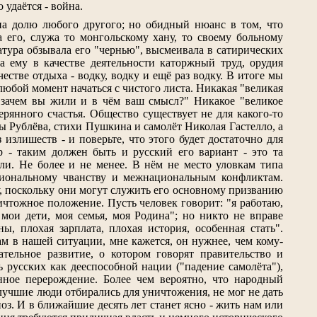
 удаётся - война.
на долю любого другого; но обидный нюанс в том, что
 его, служа то монгольскому хану, то своему больному
тура обзывала его "чернью", высмеивала в сатирических
 ему в качестве деятельности каторжный труд, орудия
естве отдыха - водку, водку и ещё раз водку. В итоге мы
любой момент начаться с чистого листа. Никакая "великая
, зачем вы жили и в чём ваш смысл?" Никакое "великое
рянного счастья. Общество существует не для какого-то
 Рублёва, стихи Пушкина и самолёт Николая Гастелло, а
излишеств - и поверьте, что этого будет достаточно для
 - таким должен быть и русский его вариант - это та
ели. Не более и не менее. В нём не место уловкам типа
ациональному чванству и межнациональным конфликтам.
, поскольку они могут служить его основному призванию
ничтожное положение. Пусть человек говорит: "я работаю,
 мои дети, моя семья, моя Родина"; но никто не вправе
ы, плохая зарплата, плохая история, особенная стать".
нам в нашей ситуации, мне кажется, он нужнее, чем кому-
тельное развитие, о котором говорят правительство и
 русских как дееспособной нации ("падение самолёта"),
енное перерождение. Более чем вероятно, что народный
 лучшие люди отбирались для уничтожения, не мог не дать
оз. И в ближайшие десять лет станет ясно - жить нам или