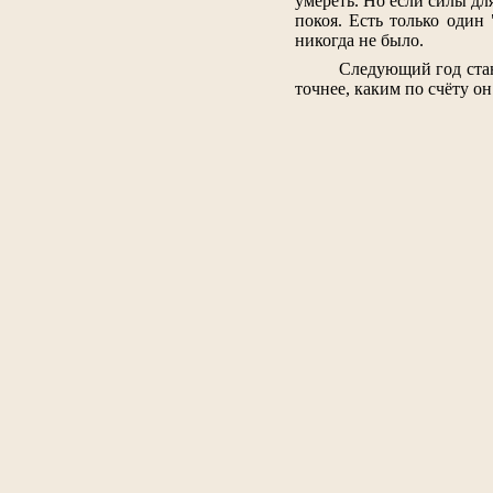
умереть. Но если силы дл
покоя. Есть только один
никогда не было.
Следующий год стан
точнее, каким по счёту он