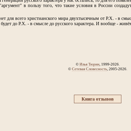
я генерации русского характера у нас остались, то для его появ
 "аргумент" в пользу того, что такие условия в России создад
ет для всего христианского мира двухтысячным
от Р.Х.
- в смы
 будет
до Р.Х.
- в смысле до русского характера. И вообще - живё
©
Илья Тюрин
, 1999-2026.
©
Сетевая Словесность
, 2005-2026.
Книга отзывов