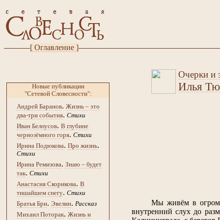
[ Оглавление ]
Очерки и э
Илья Тю
Новые публикации
"Сетевой Словесности":
.
Андрей Баранов
Жизнь – это
.
два-три события
Стихи
.
Иван Белоусов
В глубине
.
чернозёмного горя
Стихи
.
.
Ирина Подюкова
Про жизнь
Стихи
.
Ирина Ремизова
Знаю – будет
.
так
Стихи
.
Анастасия Скорикова
В
.
тишайшем снегу
Стихи
Мы живём в огромн
.
.
Братья Бри
Эвелин
Рассказ
внутренний слух до разм
.
Михаил Поторак
Жизнь и