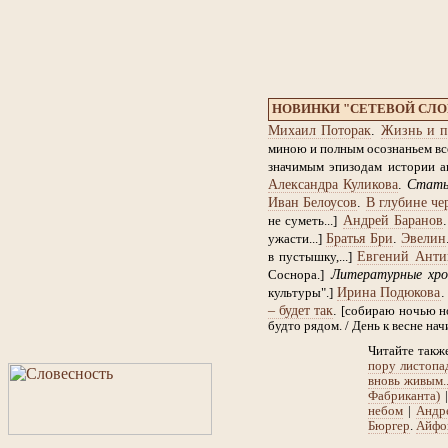
НОВИНКИ "СЕТЕВОЙ СЛ
Михаил Поторак
.
Жизнь и п
миною и полным осознаньем все
значимым эпизодам истории ан
Александра Куликова
.
Стат
Иван Белоусов
.
В глубине че
Андрей Баранов
не суметь...]
Братья Бри
.
Эвелин
ужасти...]
Евгений Анти
в пустышку,...]
Литературные хро
Соснора.]
Ирина Подюкова
культуры".]
– будет так
.
[собираю ночью но
будто рядом. / День к весне нач
Читайте такж
пору листопад
вновь живым..
Фабриканта)
небом
|
Андре
Бюргер
.
Айфо