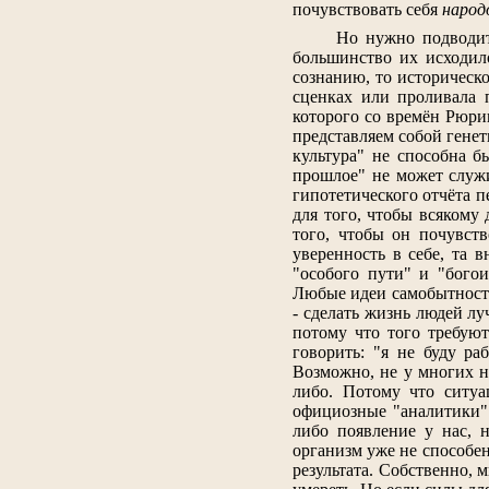
почувствовать себя
народ
Но нужно подводит
большинство их исходило
сознанию, то историческ
сценках или проливала 
которого со времён Рюрик
представляем собой генет
культура" не способна б
прошлое" не может служи
гипотетического отчёта 
для того, чтобы всякому 
того, чтобы он почувст
уверенность в себе, та 
"особого пути" и "бого
Любые идеи самобытности
- сделать жизнь людей лу
потому что того требуют
говорить: "я не буду ра
Возможно, не у многих на
либо. Потому что ситуа
официозные "аналитики".
либо появление у нас, н
организм уже не способен
результата. Собственно, 