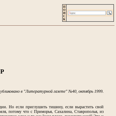
П
О
И
С
К
Р
убликовано в "Литературной газете" №40, октябрь 1999.
дии. Но если приглушить тишину, если вырастить свой
мля, потому что с Приморья, Сахалина, Ставрополья, из