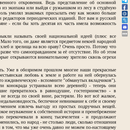
венного откровения. Ведь представление об основной
ув из экипажа или выйдя с ружьишком из лесу в студёную
голь умолял знакомых присылать ему как можно больше
и редакторов периодических изданий. Вот вам и русский
яне - если бы хоть десятая их часть имела возможность
выкли называть своей национальной идеей (плюс все
. Мало того, он даже является предметом некоей народной
, хлеб и зрелища на всю ораву? Очень просто. Потому что
разве что самооправданием за её отсутствие. Но об этом
оторые открываются внимательному зрителю сквозь огрехи
ить. Уже в обозримом прошлом многие наши прекрасные
естьянская любовь к земле и работе на ней обернулась
сто иждивенческую - вспомните "обманутых вкладчиков").
ли конокрада устраивали всею деревней) - теперь они
ие превратилось в равнодушие, гостеприимство - в
е всегда по своей вине, растеряли. Но вот всё жалкое,
 недальновидность, беспечное невнимание к себе и своему
еумением извлечь выгоду из простых подручных вещей.
убокое неуважение к собственной истории и пренебрежение
дно перекочевали в конец тысячелетия - и продолжают
менились, но народ - не столько люди, сколько отношения
 в том, что мы уже очень давно не можем по-настоящему