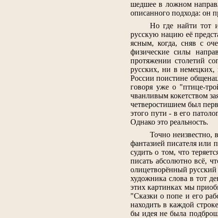
шедшее в ложном направл
описанного подхода: он п
Но где найти тот 
русскую нацию её предста
ясным, когда, сняв с о
физические силы направ
протяжении столетий соп
русских, ни в немецких,
России поистине общенац
говоря уже о "птице-тро
чванливым кокетством зая
четверостишием был перв
этого пути - в его патол
Однако это реальность.
Точно неизвестно, в
фантазией писателя или п
судить о том, что теряе
писать абсолютно всё, чт
олицетворённый русский 
художника слова в тот де
этих картинках мы приоб
"Сказки о попе и его ра
находить в каждой строк
бы идея не была подброш