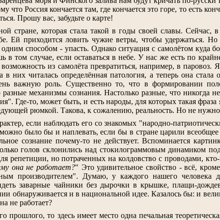
Баренцева моря и Финского залива нам будут кричать по-русски 
ому что Россия кончается там, где кончается это горе, то есть 
ся. Прошу вас, забудьте о карте!
й стране, которая стала такой в годы своей славы. Сейчас, в
бе. Ей приходится ловить чужие ветры, чтобы удержаться. Но
одним способом - упасть. Однако ситуация с самолётом куда бо
ь в том случае, если оставаться в небе. У нас же есть по кра
 - возможность из самолёта превратиться, например, в паровоз
а в них читалась определённая патология, а теперь она стала
чень важную роль. Существенно то, что в формировании пол
разные механизмы сознания. Настолько разные, что никогда нель
ия". Где-то, может быть, и есть народы, для которых такая фраза
ледующей рюмкой. Такова, к сожалению, реальность. Но не нужно 
рактер, если наблюдать его со знакомых "народно-патриотическ
можно было бы и наплевать, если бы в стране царили всеобщее 
льное сознание почему-то не действует. Вспоминается карти
олько голов склонились над стокилограммовым динамиком под
ля репетиции, но потраченных на колдовство с проводами, кто-
ему она не работает?
" Это удивительное свойство - всё, кром
ным производителем". Думаю, у каждого нашего человека д
видеть заварные чайники без дырочки в крышке, плащи-дожд
и обнаруживается и в национальной идее. Казалось бы: и великое
на не работает?
ого прошлого, то здесь имеет место одна печальная теоретическ