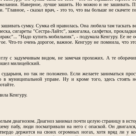
елании. Наверное, лучше зашить. Но можно и не зашивать. Пр
и. "Главное, - сказал врач, - это то, что вы больше не скачет
 зашивать сумку. Сумка ей нравилась. Она любила там таскать в
ческа, сигареты "Сестра-Лайтс", зажигалка, салфетки, прокладки
иракс"... "Надо купить мобильник", - подумала Кенгуру. Ее не 
гое. Что-то очень дорогое, важное. Кенгуру не помнила, что эт
углу с задумчивым видом, не замечая прохожих. А те оборачи
дошел милицейский.
сударыня, но так не положено. Если желаете заниматься прос
 в муниципальной управе. Ну и кроме того, здесь стоять не
отайте.
шила Кенгуру.
желым диагнозом. Диагноз занимал почти целую страницу в истор
ему пабу, люди посматривали на него с опаской. Он двигался, 
твердо держится на своих огромных ногах, хотя вряд ли у ко