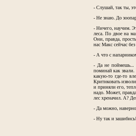
- Слушай, так ты, э
- Не знаю. До зоопар
- Ничего, научим. 
леса. По двое на м
Они, правда, прост
нас Макс сейчас без
- А что с напарнико
- Да не поймешь...
поминай как звали. 
какую-то где-то вл
Критиковать изволил
и приняли его, тепл
надо. Может, правда
лес хреначил. А? Д
- Да можно, наверное
- Ну так и зашибись