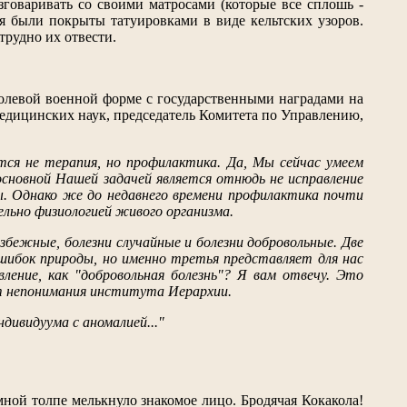
говаривать со своими матросами (которые все сплошь -
ея были покрыты татуировками в виде кельтских узоров.
трудно их отвести.
 полевой военной форме с государственными наградами на
 медицинских наук, председатель Комитета по Управлению,
ся не терапия, но профилактика. Да, Мы сейчас умеем
сновной Нашей задачей является отнюдь не исправление
ы. Однако же до недавнего времени профилактика почти
ельно физиологией живого организма.
збежные, болезни случайные и болезни добровольные. Две
ошибок природы, но именно третья представляет для нас
ление, как "добровольная болезнь"? Я вам отвечу. Это
от непонимания института Иерархии.
ивидуума с аномалией..."
емной толпе мелькнуло знакомое лицо. Бродячая Кокакола!