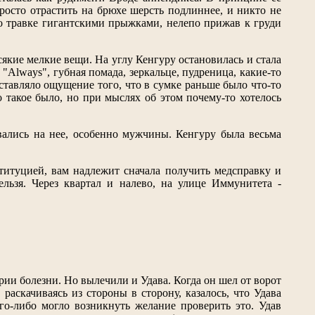
осто отрастить на брюхе шерсть подлиннее, и никто не
е по травке гигантскими прыжками, нелепо прижав к груди
сякие мелкие вещи. На углу Кенгуру остановилась и стала
 "Always", губная помада, зеркальце, пудреница, какие-то
оставляло ощущение того, что в сумке раньше было что-то
о такое было, но при мыслях об этом почему-то хотелось
вались на нее, особенно мужчины. Кенгуру была весьма
титуцией, вам надлежит сначала получить медсправку и
льзя. Через квартал и налево, на улице Иммунитета -
ии болезни. Но вылечили и Удава. Когда он шел от ворот
раскачиваясь из стороны в сторону, казалось, что Удава
го-либо могло возникнуть желание проверить это. Удав