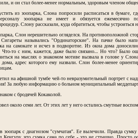
чили, и он стал более-менее нормальным, здоровым членом общес
стить из зоопарка, Слона попросили расписаться в бумаге, гд
ерсоналу зоопарка не имеет и обязуется ежемесячно п
оцедур. Слону рассказали, куда обратиться, чтобы устроиться н
опарка, Слон нерешительно огляделся. На противоположной сто
. Сигареты назывались "Ординаторские". На пачке было нап
а на самокате и исчез в подворотне. Из окна дома доносились
 Что-то с ним, кажется, даже было связано... Но что? Было о
читься на мыслях о знакомом мотиве вызвала в голове у Слон
 дома, адрес которого ему назвали. Слон более-менее ориент
лицам.
метил на афишной тумбе чей-то невразумительный портрет с 
ния! За любую информацию о больном муниципальный меддепарта
знаком с бродячей Кокаколой.
овел около семи лет. От этих лет у него остались смутные восп
в зоопарк с диагнозом "сумчатая". Ее вылечили. Правда сумку
л Кенгуру, что сумка сама по себе - это не страшно. Просто 