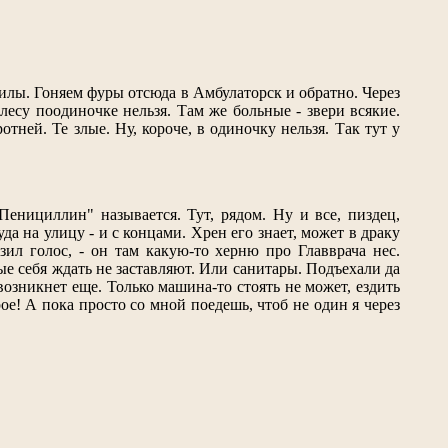
дилы. Гоняем фуры отсюда в Амбулаторск и обратно. Через
лесу поодиночке нельзя. Там же больные - звери всякие.
тней. Те злые. Ну, короче, в одиночку нельзя. Так тут у
Пенициллин" называется. Тут, рядом. Ну и все, пиздец,
да на улицу - и с концами. Хрен его знает, может в драку
зил голос, - он там какую-то херню про Главврача нес.
вые себя ждать не заставляют. Или санитары. Подъехали да
 возникнет еще. Только машина-то стоять не может, ездить
ое! А пока просто со мной поедешь, чтоб не один я через