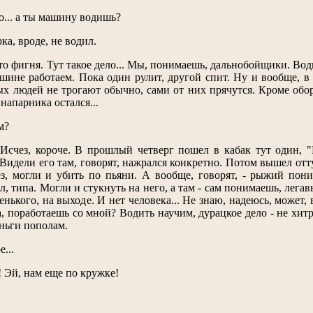
то... а ты машину водишь?
ка, вроде, не водил.
Это фигня. Тут такое дело... Мы, понимаешь, дальнобойщики. Во
ашине работаем. Пока один рулит, другой спит. Ну и вообще, в 
ых людей не трогают обычно, сами от них прячутся. Кроме оборо
 напарника остался...
м?
 Исчез, короче. В прошлый четверг пошел в кабак тут один, "
Видели его там, говорят, нажрался конкретно. Потом вышел отту
ез, могли и убить по пьяни. А вообще, говорят, - рыжий пони
, типа. Могли и стукнуть на него, а там - сам понимаешь, лега
енького, на выходе. И нет человека... Не знаю, надеюсь, может,
, поработаешь со мной? Водить научим, дурацкое дело - не хитр
еньги пополам.
...
! Эй, нам еще по кружке!