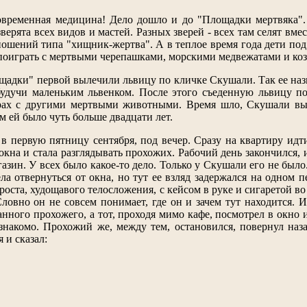
временная медицина! Дело дошло и до "Площадки мертвяка". Е
ерята всех видов и мастей. Разных зверей - всех там селят вме
ошений типа "хищник-жертва". А в теплое время года дети под
 поиграть с мертвыми черепашками, морскими медвежатами и ко
щадки" первой вылечили львицу по кличке Скушали. Так ее наз
будучи маленьким львенком. После этого съеденную львицу п
грах с другими мертвыми животными. Время шло, Скушали вы
м ей было чуть больше двадцати лет.
 первую пятницу сентября, под вечер. Сразу на квартиру идти
 окна и стала разглядывать прохожих. Рабочий день закончился,
газин. У всех было какое-то дело. Только у Скушали его не был
ла отвернуться от окна, но тут ее взляд задержался на одном
роста, худощавого телосложения, с кейсом в руке и сигаретой во 
 Словно он не совсем понимает, где он и зачем тут находится. 
анного прохожего, а тот, проходя мимо кафе, посмотрел в окно 
знакомо. Прохожий же, между тем, остановился, повернул наз
 и сказал: