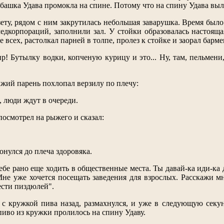
убашка Удава промокла на спине. Потому что на спину Удава выл
зету, рядом с ним закрутилась небольшая заварушка. Время было
медкорпораций, заполнили зал. У стойки образовалась настоя
е всех, растолкал парней в толпе, пролез к стойке и заорал барме
р! Бутылку водки, копченую курицу и это... Ну, там, пельмени,
ий парень похлопал верзилу по плечу:
ы, люди ждут в очереди.
посмотрел на рыжего и сказал:
нулся до плеча здоровяка.
тебе рано еще ходить в общественные места. Ты давай-ка иди-ка
не уже хочется посещать заведения для взрослых. Расскажи мн
ести пиздюлей".
 с кружкой пива назад, размахнулся, и уже в следующую секу
пиво из кружки пролилось на спину Удаву.