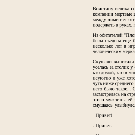
Воистину велика со
компании мертвые зв
между ними нет отн
подержать в руках,
Из обитателей "Пло
была съедена еще 
несколько лет в и
человеческим мерка
Скушали выписали в
уселась за столик у
кто домой, кто в ма
неуютно и уже хоте
чуть ниже среднего 
него было такое...
засмотрелась на стр
этого мужчины ей 
смущаясь, улыбнулся
- Привет!
- Привет.