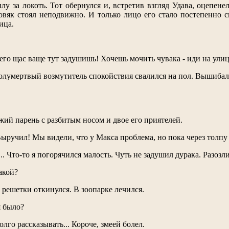
лу за локоть. Тот обернулся и, встретив взгляд Удава, оцепене
овяк стоял неподвижно. И только лицо его стало постепенно с
ица.
.
его щас ваще тут задушишь! Хочешь мочить чувака - иди на улицу!
Полумертвый возмутитель спокойствия свалился на пол. Вышибал
жий парень с разбитым носом и двое его приятелей.
Выручил! Мы видели, что у Макса проблема, но пока через толпу л
м... Что-то я погорячился малость. Чуть не задушил дурака. Раз
акой?
за решетки откинулся. В зоопарке лечился.
я было?
 Долго рассказывать... Короче, змеей болел.