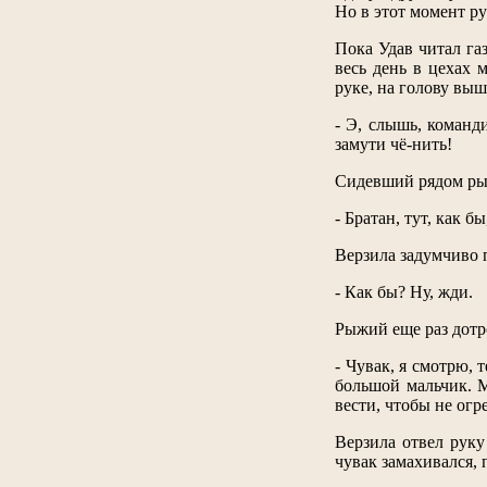
Но в этот момент р
Пока Удав читал га
весь день в цехах 
руке, на голову выш
- Э, слышь, команди
замути чё-нить!
Сидевший рядом рыж
- Братан, тут, как б
Верзила задумчиво 
- Как бы? Ну, жди.
Рыжий еще раз дотро
- Чувак, я смотрю, 
большой мальчик. М
вести, чтобы не огр
Верзила отвел руку
чувак замахивался, 