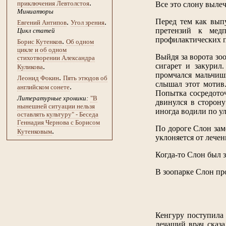
.
приключения Левтолстоя
Все это слону выле
Миниатюры
Перед тем как выпу
.
.
Евгений Антипов
Угол зрения
претензий к медп
Цикл статей
профилактических пр
.
Борис Кутенков
Об одном
цикле и об одном
Выйдя за ворота зо
стихотворении Александра
сигарет и закурил
.
Куликова
промчался мальчишк
.
Леонид Фокин
Пять этюдов об
слышал этот мотив.
.
английском сонете
Попытка сосредото
Литературные хроники:
"В
двинулся в сторону
нынешней ситуации нельзя
иногда водили по у
оставлять культуру" - Беседа
Геннадия Чернова с Борисом
По дороге Слон за
.
Кутенковым
уклоняется от лече
Когда-то Слон был 
В зоопарке Слон пр
Кенгуру поступила 
лечащий врач сказа