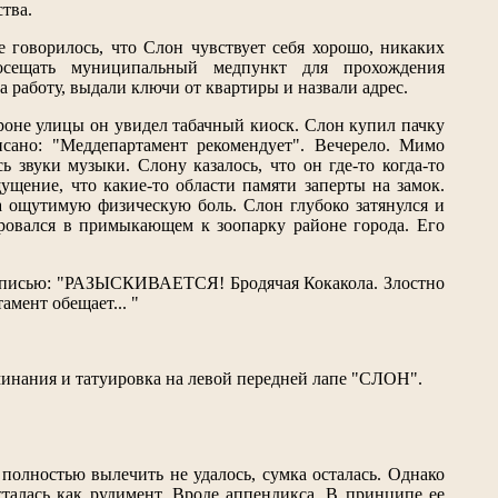
тва.
е говорилось, что Слон чувствует себя хорошо, никаких
осещать муниципальный медпункт для прохождения
а работу, выдали ключи от квартиры и назвали адрес.
роне улицы он увидел табачный киоск. Слон купил пачку
исано: "Меддепартамент рекомендует". Вечерело. Мимо
 звуки музыки. Слону казалось, что он где-то когда-то
щущение, что какие-то области памяти заперты на замок.
а ощутимую физическую боль. Слон глубоко затянулся и
ировался в примыкающем к зоопарку районе города. Его
надписью: "РАЗЫСКИВАЕТСЯ! Бродячая Кокакола. Злостно
мент обещает... "
оминания и татуировка на левой передней лапе "СЛОН".
 полностью вылечить не удалось, сумка осталась. Однако
осталась как рудимент. Вроде аппендикса. В принципе ее