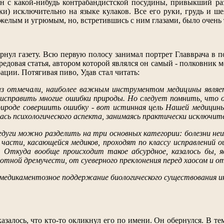
н с какой-нибудь контрабандистской посудины, привыкший раз
ки) исключительно на языке кулаков. Все его руки, грудь и ш
яжелым и угрюмым, но, встретившись с ним глазами, было очень 
вернул газету. Всю первую полосу занимал портрет Главврача в
ередовая статья, автором которой являлся он самый - полковник
ции. Потягивая пиво, Удав стал читать:
з отмечали, наиболее важным инструментом медицины являет
исправить многие ошибки природы. Но следует помнить, что о
рироде совершить ошибку - вот истинная цель Нашей медицин
лась психологического аспекта, занимаясь практически исключит
недуги можно разделить на три основных категории: болезни неи
 части, касающейся медиков, проходят по классу исправлений 
 Откуда вообще происходит такое абсурдное, казалось бы, яв
тной дремучести, от суеверного преклонения перед хаосом и 
едикаментозное поддержание биологического существования инд
казалось, что кто-то окликнул его по имени. Он обернулся. В т