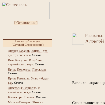
[ Оглавление ]
Рассказы:
Алексей
Новые публикации
"Сетевой Словесности":
.
Андрей Баранов
Жизнь – это
.
два-три события
Стихи
.
Иван Белоусов
В глубине
.
чернозёмного горя
Стихи
.
.
Ирина Подюкова
Про жизнь
Стихи
.
Ирина Ремизова
Знаю – будет
.
Все-таки напрасно р
так
Стихи
.
Анастасия Скорикова
В
.
тишайшем снегу
Стихи
.
.
Братья Бри
Эвелин
Рассказ
.
Михаил Поторак
Жизнь и
Слона выписали в к