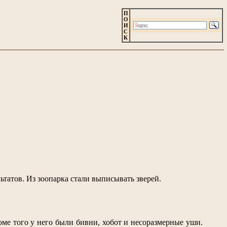
П
О
И
С
К
ьтатов. Из зоопарка стали выписывать зверей.
оме того у него были бивни, хобот и несоразмерные уши.