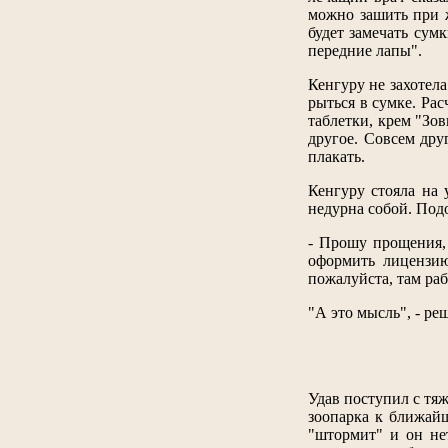
можно зашить при ж
будет замечать сумк
передние лапы".
Кенгуру не захотела
рыться в сумке. Рас
таблетки, крем "Зов
другое. Совсем дру
плакать.
Кенгуру стояла на 
недурна собой. По
- Прошу прощения, 
оформить лицензию
пожалуйста, там раб
"А это мысль", - ре
Удав поступил с тя
зоопарка к ближайш
"штормит" и он не