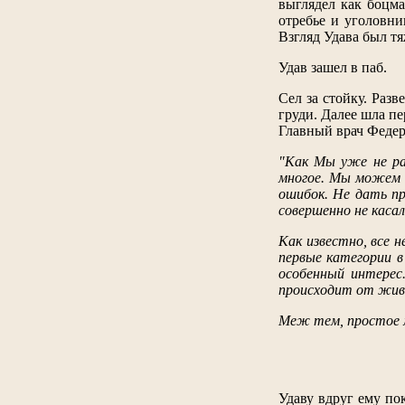
выглядел как боцма
отребье и уголовни
Взгляд Удава был т
Удав зашел в паб.
Сел за стойку. Раз
груди. Далее шла п
Главный врач Федера
"Как Мы уже не ра
многое. Мы можем 
ошибок. Не дать п
совершенно не каса
Как известно, все 
первые категории в
особенный интерес.
происходит от живо
Меж тем, простое м
Удаву вдруг ему по