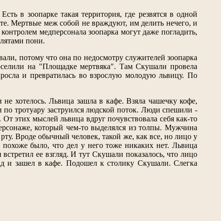
сть в зоопарке такая территория, где резвятся в одной
сте. Мертвые меж собой не враждуют, им делить нечего, и
 контролем медперсонала зоопарка могут даже погладить,
злятами пони.
вали, потому что она по недосмотру служителей зоопарка
оселили на "Площадке мертвяка". Там Скушали провела
росла и превратилась во взрослую молодую львицу. По
 не хотелось. Львица зашла в кафе. Взяла чашечку кофе,
 и по тротуару заструился людской поток. Люди спешили -
о. От этих мыслей львица вдруг почувствовала себя как-то
 персонаже, который чем-то выделялся из толпы. Мужчина
рту. Вроде обычный человек, такой же, как все, но лицо у
И похоже было, что дел у него тоже никаких нет. Львица
и встретил ее взгляд. И тут Скушали показалось, что лицо
ад и зашел в кафе. Подошел к столику Скушали. Слегка