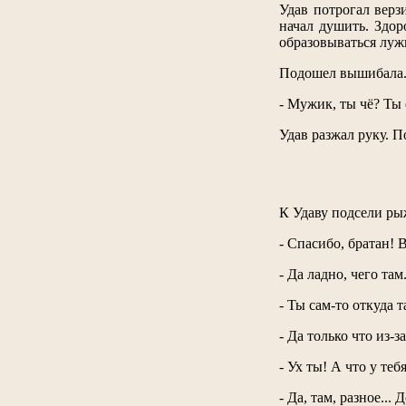
Удав потрогал верзи
начал душить. Здор
образовываться луж
Подошел вышибала
- Мужик, ты чё? Ты 
Удав разжал руку. 
К Удаву подсели ры
- Спасибо, братан! 
- Да ладно, чего та
- Ты сам-то откуда т
- Да только что из-
- Ух ты! А что у теб
- Да, там, разное...