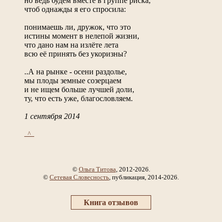
но ведь будем вместе в группе риска,
чтоб однажды я его спросила:
понимаешь ли, дружок, что это
истины момент в нелепой жизни,
что дано нам на излёте лета
всю её принять без укоризны?
..А на рынке - осени раздолье,
мы плоды земные созерцаем
и не ищем больше лучшей доли,
ту, что есть уже, благословляем.
1 сентября 2014
_^_
©
Ольга Титова
, 2012-2026.
©
Сетевая Словесность
, публикация, 2014-2026.
Книга отзывов