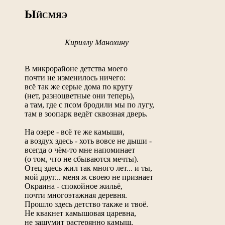
Ы
ЙСМЯЭ
Кириллу Манохину
В микрорайоне детства моего
почти не изменилось ничего:
всё так же серые дома по кругу
(нет, разноцветные они теперь),
а там, где с псом бродили мы по лугу,
там в зоопарк ведёт сквозная дверь.
На озере - всё те же камыши,
а воздух здесь - хоть вовсе не дыши -
всегда о чём-то мне напоминает
(о том, что не сбываются мечты).
Отец здесь жил так много лет... и ты,
мой друг... меня ж своею не признает
Окраина - спокойное жильё,
почти многоэтажная деревня.
Прошло здесь детство также и твоё.
Не квакнет камышовая царевна,
не зашумит растерянно камыш,