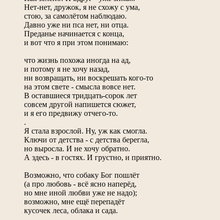
Нет-нет, дружок, я не схожу с ума,
стою, за самолётом наблюдаю.
Давно уже ни пса нет, ни отца.
Преданье начинается с конца,
и вот что я при этом понимаю:
что жизнь похожа иногда на ад,
и потому я не хочу назад,
ни возвращать, ни воскрешать кого-то
на этом свете - смысла вовсе нет.
В оставшиеся тридцать-сорок лет
совсем другой напишется сюжет,
и я его предвижу отчего-то.
.
Я стала взрослой. Ну, уж как смогла.
Ключи от детства - с детства берегла,
но выросла. И не хочу обратно.
А здесь - в гостях. И грустно, и приятно.
Возможно, что собаку Бог пошлёт
(а про любовь - всё ясно наперёд,
но мне иной любви уже не надо);
возможно, мне ещё перепадёт
кусочек леса, облака и сада.