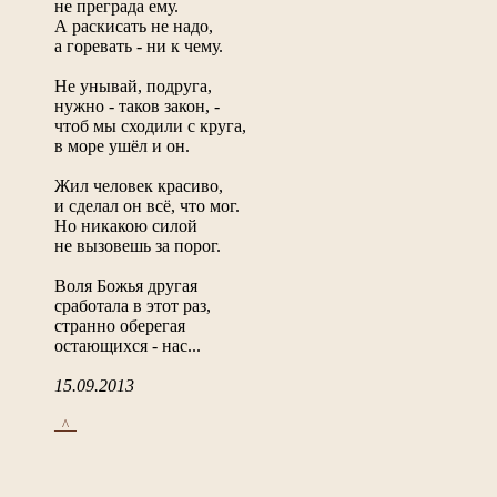
не преграда ему.
А раскисать не надо,
а горевать - ни к чему.
Не унывай, подруга,
нужно - таков закон, -
чтоб мы сходили с круга,
в море ушёл и он.
Жил человек красиво,
и сделал он всё, что мог.
Но никакою силой
не вызовешь за порог.
Воля Божья другая
сработала в этот раз,
странно оберегая
остающихся - нас...
15.09.2013
_^_