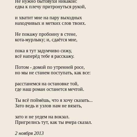
Не нужно бытовухи никакой:
едва к плечу притронуться рукой,
и хватит мне на пару выходных
находчивых и метких слов твоих.
Не покажу пробоину в стене,
кота-мурлыку; и, сдаётся мне,
пока я тут задумчиво сижу,
всё наперёд тебе я расскажу.
Потом - домой по утренней росе,
но мы не станем поступать, как все:
расстанемся на остановке той,
где наш роман останется мечтой.
Ты всё поймёшь, что я хочу сказать...
Зато ведь и узлов нам не вязать,
зато и не уедем на вокзал.
Пригрелись тут, как ты вчера сказал.
2 ноября 2013