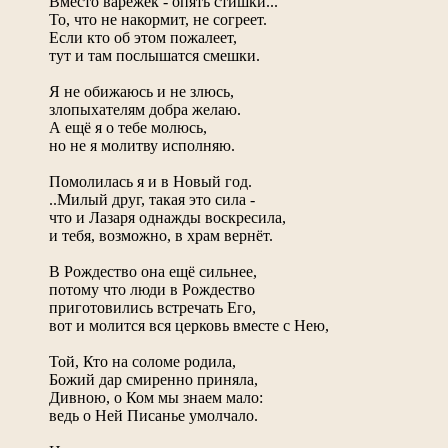
Вместо варежек - опять стишки...
То, что не накормит, не согреет.
Если кто об этом пожалеет,
тут и там послышатся смешки.
Я не обижаюсь и не злюсь,
злопыхателям добра желаю.
А ещё я о тебе молюсь,
но не я молитву исполняю.
Помолилась я и в Новый год.
..Милый друг, такая это сила -
что и Лазаря однажды воскресила,
и тебя, возможно, в храм вернёт.
В Рождество она ещё сильнее,
потому что люди в Рождество
приготовились встречать Его,
вот и молится вся церковь вместе с Нею,
Той, Кто на соломе родила,
Божий дар смиренно приняла,
Дивною, о Ком мы знаем мало:
ведь о Ней Писанье умолчало.