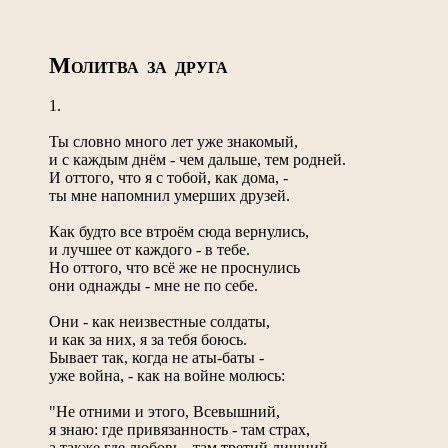
М
ОЛИТВА ЗА ДРУГА
1.
Ты словно много лет уже знакомый,
и с каждым днём - чем дальше, тем родней.
И оттого, что я с тобой, как дома, -
ты мне напомнил умерших друзей.
Как будто все втроём сюда вернулись,
и лучшее от каждого - в тебе.
Но оттого, что всё же не проснулись
они однажды - мне не по себе.
Они - как неизвестные солдаты,
и как за них, я за тебя боюсь.
Бывает так, когда не аты-баты -
уже война, - как на войне молюсь:
"Не отними и этого, Всевышний,
я знаю: где привязанность - там страх,
а также где любовь - там третий лишний,