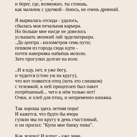
и берег, где, возможно, ты стоишь,
как мальчик с удочкой - боюсь, не очень древний.
Я вырвалась отсюда - удалось,
сбылась моя печальная карьера.
Но больше мне нигде не довелось
услышать звонкий лай эрдельтерьера.
..До центра - километров семь пути;
пешком из города сюда идти -
почти наверняка набьёшь мозоли.
Зато прогулки долгие на воле.
..И я иду, нет, я уже бегу,
и чудится (стою уж на кругу),
что вот появится отец (хоть это слишком)
с тележкой, к ней прицеплен был пакет
потрёпанный... чего в нём только нет!
Очки, и хлеб для птиц, и непременно книжка.
Так хороша здесь летняя пора!
И кажется, что будто бы вчера
гуляли мы по кругу в день счастливый,
и он просил: "Купи мне банку пива".
Как зелено! И вдруг - уже зима...