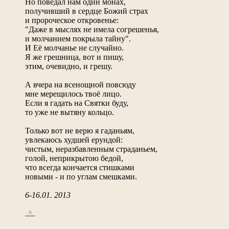
Но поведал нам один монах,
получивший в сердце Божий страх
и пророческое откровенье:
"Даже в мыслях не имела согрешенья,
и молчанием покрыла тайну".
И Её молчанье не случайно.
Я же грешница, вот и пишу,
этим, очевидно, и грешу.
А вчера на всенощной повсюду
мне мерещилось твоё лицо.
Если я гадать на Святки буду,
то уже не вытяну кольцо.
Только вот не верю я гаданьям,
увлекаюсь худшей ерундой:
чистым, неразбавленным страданьем,
голой, неприкрытою бедой,
что всегда кончается стишками
новыми - и по углам смешками.
6-16.01. 2013
_^_