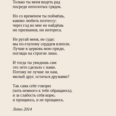
Только ты меня видеть рад
посреди неполотых грядок.
Но со временем ты поймёшь,
каково любить поэтессу:
через год во мне не найдёшь
ни признания, ни интереса.
Не ругай меня, не суди:
мы по-глупому сердцем влипли.
Лучше в церковь мою приди,
погляди на строгие лики.
И тогда ты увидишь сам:
это лето сделало с нами.
Потому не лучше ли нам,
милый друг, остаться друзьями?
Так сама себе говорю
(хоть немного к тебе обращаюсь),
и за слабость себя корю,
и прощаюсь, и не прощаюсь.
Лето 2014