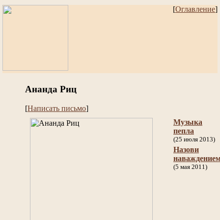
[
Оглавление
]
Ананда Риц
[
Написать письмо
]
Музыка
пепла
(25 июля 2013)
Назови
наваждение
(5 мая 2011)