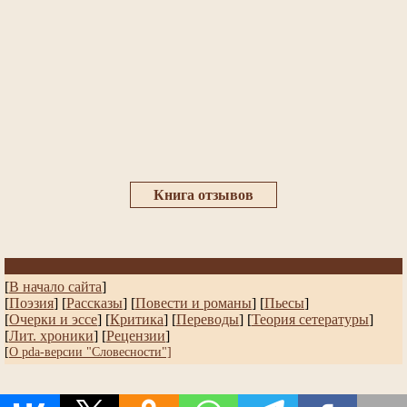
Книга отзывов
[
В начало сайта
]
[
Поэзия
] [
Рассказы
]
[
Повести и романы
]
[
Пьесы
]
[
Очерки и эссе
]
[
Критика
] [
Переводы
]
[
Теория сетературы
]
[
Лит. хроники
]
[
Рецензии
]
[
О pda-версии "Словесности"]