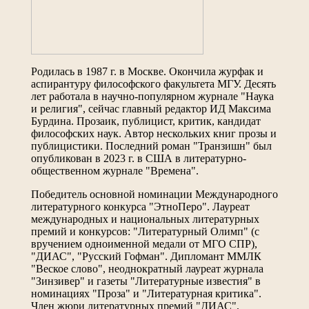
Родилась в 1987 г. в Москве. Окончила журфак и
аспирантуру философского факультета МГУ. Десять
лет работала в научно-популярном журнале "Наука
и религия", сейчас главный редактор ИД Максима
Бурдина. Прозаик, публицист, критик, кандидат
философских наук. Автор нескольких книг прозы и
публицистики. Последний роман "Транзишн" был
опубликован в 2023 г. в США в литературно-
общественном журнале "Времена".
Победитель основной номинации Международного
литературного конкурса "ЭтноПеро". Лауреат
международных и национальных литературных
премий и конкурсов: "Литературный Олимп" (с
вручением одноименной медали от МГО СПР),
"ДИАС", "Русский Гофман". Дипломант ММЛК
"Веское слово", неоднократный лауреат журнала
"Зинзивер" и газеты "Литературные известия" в
номинациях "Проза" и "Литературная критика".
Член жюри литературных премий "ДИАС",