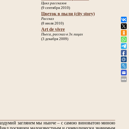
Цикл рассказов
(9 сентября 2010)
Цветок в пыли (city story)
Рассказ
(8 июля 2010)
Art de vivre
Пьеса, рассказ в 3х лицах
(3 декабря 2009)
 раздумий заглянем мы нынче – с самою виноватою миною
Цикл посвящен малоизвестным и символически значимым