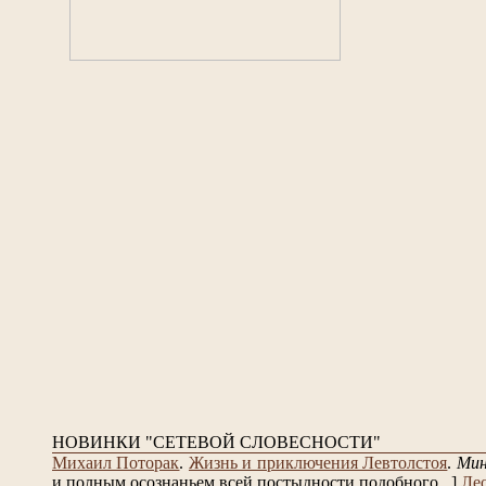
НОВИНКИ "СЕТЕВОЙ СЛОВЕСНОСТИ"
Михаил Поторак
.
Жизнь и приключения Левтолстоя
.
Ми
и полным осознаньем всей постыдности подобного...]
Ле