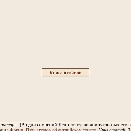
Книга отзывов
ниатюры
.
[Во дни сомнений Левтолстоя, во дни тягостных его
онид Фокин
.
Пять этюдов об английском сонете
.
Цикл статей
.
[