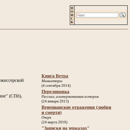
П
О
И
С
К
Книга Ветра
ежиссерской
Миниатюры
(4 сентября 2014)
Перелицовка
ние" (СПб),
Рассказ, альтернативная история
(24 января 2013)
Венецианские отражения (любви
и смерти)
Очерк
(24 марта 2010)
"Записки на зеркалах"