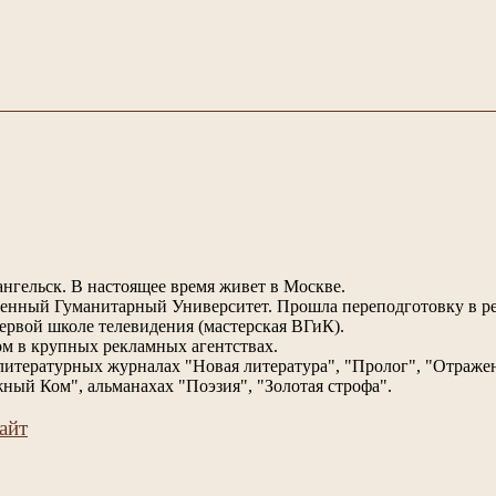
ангельск. В настоящее время живет в Москве.
енный Гуманитарный Университет. Прошла переподготовку в р
ервой школе телевидения (мастерская ВГиК).
ом в крупных рекламных агентствах.
литературных журналах "Новая литература", "Пролог", "Отраже
ный Ком", альманахах "Поэзия", "Золотая строфа".
айт