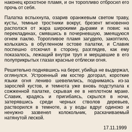
наконец крохотное пламя, и он торопливо отбросил его
прочь от себя.
Палатка вспыхнула, озарив оранжевым светом траву,
кусты, темные тростники вокруг, брезент мгновенно
расползся от жара широкими дырами и повис на
перекладинах, смявшись в почерневшую, змеящуюся
огнем паклю. Торопливое пламя загудело, закоптило,
колыхаясь в обугленном остове палатки, и Славик
поспешно отскочил в сторону, разглядев, как ему
показалось, лежащий внутри труп и мерцавшие в его
полуприкрытых глазах красные отблески огня.
Решительно поднявшись на берег, убийца не выдержал,
оглянулся. Устроенный им костер догорал, короткие
языки огня лениво шевелились, поднимаясь из-за
зарослей кустов, и темнота уже вновь подступала к
сожженной палатке, скрывая ее в неплотном мраке.
Славик, крадясь и пригибаясь, скрылся в ночи,
затерявшись среди черных стволов деревьев,
растворился в темноте, а у воды вдруг одиноко и
ненужно зазвенел колокольчик, раскачиваемый
натянутой леской.
17.11.1999