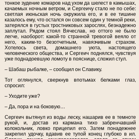
тонкое зудение комаров над ухом да шелест в камышах,
качаемых ночным ветром, и Сергеичу стало не по себе:
светлая июньская ночь окружила его, и в ее тишине
казалось ему, что остался он совсем один у темной реки,
затерялся в густых тростниковых зарослях, безнадежно
заплутал. Рядом стоял Вячеслав, но оттого не было
легче, наоборот: какой-то странной тревогой веяло от
него, каким-то безотчетным, навязчивым страхом.
Хотелось света, домашнего уюта, настоящего
человеческого общества, и Сергеич поднялся, чувствуя
уже поднадоевшую ломоту в пояснице, сложил стул.
– Шабаш рыбалке, – сообщил он Славику.
Тот оглянулся, сверкнув впотьмах белками глаз,
спросил:
– Уходите уже?
– Да, пора и на боковую…
Сергеич вытянул из воды леску, нашарив ее в темноте
рукой, и, достав из кармана тихо забренчавший
колокольчик, ловко прицепил его. Затем понадежнее
закрепил удочку, вдавив ее тупой конец глубоко в ил.