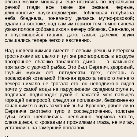
облака мелкой мошкары, еще носились по зеркальной
речной глади все такие же резвые, черные,
длинноногие пауки-водомерки. Поблекшая голубизна
неба бледнела, понемногу делаясь мутно-розовой;
вдали на востоке, над самым горизонтом темно синела
узкая полоса собравшихся к вечеру облаков. Свежело, и
в опустившейся тишине даже самые далекие звуки
слышались теперь четко и явственно.
Над шевелящимися вместе с легким речным ветерком
тростниками всплыло и тут же растворилось в воздухе
прозрачное облачко табачного дыма, – в камышах
прятался с удочкой рыбак. Это был Сергеич, здоровый,
грубый мужик лет пятидесяти трех, слесарь в
поселковой котельной. Нежная красота теплого летнего
вечера нимало не трогала его, он неподвижно сидел
почти у самой воды на парусиновом складном стуле и,
подпирая подбородок рукой с зажатой меж пальцев
горящей папиросой, следил за поплавком, безжизненно
качавшимся в чуть заметной зыби. Красное, рябое лицо
Сергеича смотрело тупо и сосредоточенно, толстые
губы вяло шевелились, неслышно бормоча что-то,
слезящиеся, с кровавыми прожилками глаза, не мигая,
уставились на замерший поплавок.