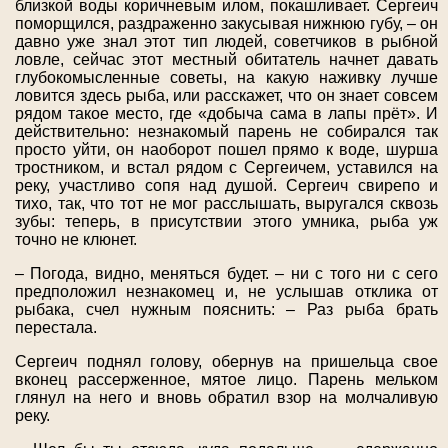
близкой воды коричневым илом, покашливает. Сергеич
поморщился, раздраженно закусывая нижнюю губу, – он
давно уже знал этот тип людей, советчиков в рыбной
ловле, сейчас этот местный обитатель начнет давать
глубокомысленные советы, на какую наживку лучше
ловится здесь рыба, или расскажет, что он знает совсем
рядом такое место, где «добыча сама в лапы прёт». И
действительно: незнакомый парень не собирался так
просто уйти, он наоборот пошел прямо к воде, шурша
тростником, и встал рядом с Сергеичем, уставился на
реку, участливо сопя над душой. Сергеич свирепо и
тихо, так, что тот не мог расслышать, выругался сквозь
зубы: теперь, в присутствии этого умника, рыба уж
точно не клюнет.
– Погода, видно, меняться будет. – ни с того ни с сего
предположил незнакомец и, не услышав отклика от
рыбака, счел нужным пояснить: – Раз рыба брать
перестала.
Сергеич поднял голову, обернув на пришельца свое
вконец рассерженное, мятое лицо. Парень мельком
глянул на него и вновь обратил взор на молчаливую
реку.