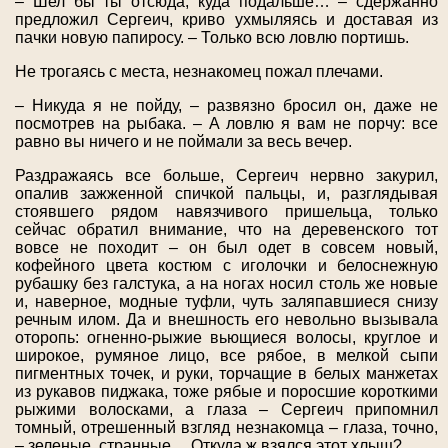
– Шел бы ты отсюда, куда подальше… – сдержанно
предложил Сергеич, криво ухмыляясь и доставая из
пачки новую папиросу. – Только всю ловлю портишь.
Не трогаясь с места, незнакомец пожал плечами.
– Никуда я не пойду, – развязно бросил он, даже не
посмотрев на рыбака. – А ловлю я вам не порчу: все
равно вы ничего и не поймали за весь вечер.
Раздражаясь все больше, Сергеич нервно закурил,
опалив зажженной спичкой пальцы, и, разглядывая
стоявшего рядом навязчивого пришельца, только
сейчас обратил внимание, что на деревенского тот
вовсе не походит – он был одет в совсем новый,
кофейного цвета костюм с иголочки и белоснежную
рубашку без галстука, а на ногах носил столь же новые
и, наверное, модные туфли, чуть заляпавшиеся снизу
речным илом. Да и внешность его невольно вызывала
оторопь: огненно-рыжие вьющиеся волосы, круглое и
широкое, румяное лицо, все рябое, в мелкой сыпи
пигментных точек, и руки, торчащие в белых манжетах
из рукавов пиджака, тоже рябые и поросшие короткими
рыжими волосками, а глаза – Сергеич припомнил
томный, отрешенный взгляд незнакомца – глаза, точно,
– зеленые, странные… Откуда ж взялся этот хлыщ?