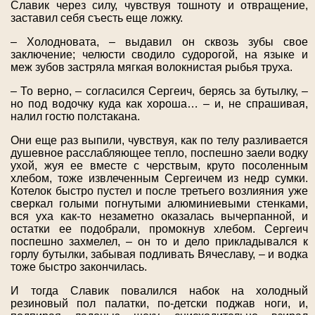
Славик через силу, чувствуя тошноту и отвращение,
заставил себя съесть еще ложку.
– Холодновата, – выдавил он сквозь зубы свое
заключение; челюсти сводило судорогой, на языке и
меж зубов застряла мягкая волокнистая рыбья труха.
– То верно, – согласился Сергеич, берясь за бутылку, –
но под водочку куда как хороша… – и, не спрашивая,
налил гостю полстакана.
Они еще раз выпили, чувствуя, как по телу разливается
душевное расслабляющее тепло, поспешно заели водку
ухой, жуя ее вместе с черствым, круто посоленным
хлебом, тоже извлеченным Сергеичем из недр сумки.
Котелок быстро пустел и после третьего возлияния уже
сверкал голыми погнутыми алюминиевыми стенками,
вся уха как-то незаметно оказалась вычерпанной, и
остатки ее подобрали, промокнув хлебом. Сергеич
поспешно захмелел, – он то и дело прикладывался к
горлу бутылки, забывая подливать Вячеславу, – и водка
тоже быстро закончилась.
И тогда Славик повалился набок на холодный
резиновый пол палатки, по-детски поджав ноги, и,