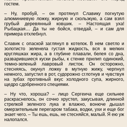
гостем.
– Ну, пробуй, – он протянул Славику погнутую
алюминиевую ложку, жирную и скользкую, а сам взял
грубый деревянный ковшик. – Настоящая уха!
Рыбацкая… Да ты не бойся, отведай, – и сам для
примера отхлебнул.
Славик с опаской заглянул в котелок. В нем светло и
золотисто зеленела густая жидкость, вся в мелких
кругляшках жира, а в глубине плавали, белея со дна,
разварившиеся куски рыбы, к стенке прилип одинокий,
темно-зеленый лавровый листок. Он осторожно,
стесняясь, окунул ложку в мутную жижу, черпнул
немного, запустил в рот, судорожно сглотнув и чувствуя
на зубах противный вкус холодного супа, жирного,
щедро сдобренного специями.
– Ну что, хороша? – лицо Сергеича еще сильнее
раскраснелось, он сочно хрустел, закусывая, длинной
стрелкой зеленого лука и влажно, вонюче дышал
омерзительным перегаром табака, водки, ухи и еще бог
знает чего. – Ты ешь, ешь, не стесняйся, малый. Я ею уж
налопался.