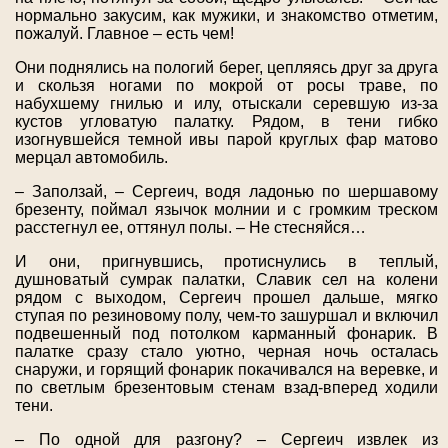
нормально закусим, как мужики, и знакомство отметим,
пожалуй. Главное – есть чем!
Они поднялись на пологий берег, цепляясь друг за друга
и скользя ногами по мокрой от росы траве, по
набухшему гнилью и илу, отыскали серевшую из-за
кустов угловатую палатку. Рядом, в тени гибко
изогнувшейся темной ивы парой круглых фар матово
мерцал автомобиль.
– Заползай, – Сергеич, водя ладонью по шершавому
брезенту, поймал язычок молнии и с громким треском
расстегнул ее, оттянул полы. – Не стесняйся…
И они, пригнувшись, протиснулись в теплый,
душноватый сумрак палатки, Славик сел на колени
рядом с выходом, Сергеич прошел дальше, мягко
ступая по резиновому полу, чем-то зашуршал и включил
подвешенный под потолком карманный фонарик. В
палатке сразу стало уютно, черная ночь осталась
снаружи, и горящий фонарик покачивался на веревке, и
по светлым брезентовым стенам взад-вперед ходили
тени.
– По одной для разгону? – Сергеич извлек из