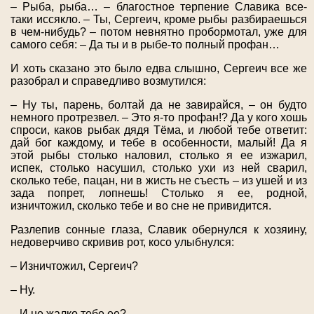
– Рыба, рыба… – благостное терпение Славика все-
таки иссякло. – Ты, Сергеич, кроме рыбы разбираешься
в чем-нибудь? – потом невнятно пробормотал, уже для
самого себя: – Да ты и в рыбе-то полный профан…
И хоть сказано это было едва слышно, Сергеич все же
разобрал и справедливо возмутился:
– Ну ты, парень, болтай да не завирайся, – он будто
немного протрезвел. – Это я-то профан!? Да у кого хошь
спроси, каков рыбак дядя Тёма, и любой тебе ответит:
дай бог каждому, и тебе в особенности, малый! Да я
этой рыбы столько наловил, столько я ее изжарил,
испек, столько насушил, столько ухи из ней сварил,
сколько тебе, пацан, ни в жисть не съесть – из ушей и из
зада попрет, лопнешь! Столько я ее, родной,
изничтожил, сколько тебе и во сне не привидится.
Разлепив сонные глаза, Славик обернулся к хозяину,
недоверчиво скривив рот, косо улыбнулся:
– Изничтожил, Сергеич?
– Ну.
– И не жалко тебе ее?