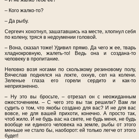
– Кого жалко-то?
– Да рыбу.
Сергеич хохотнул, зашатавшись на месте, хлопнул себя
по колену, тряся в недоумении головой.
– Вона, сказал тоже! Удивил прямо. Да чего ж ее, тварь
хладнокровную, жалеть-то! Ведь она и создана-то
человеку в пропитание.
Неловко возя ногами по скользкому резиновому полу,
Вячеслав поднялся на локте, охнув, сел на колени.
Зеленые глаза его горели сердито и как-то
неприязненно.
– Ну это вы бросьте, – отрезал он с неожиданным
ожесточением. – С чего это вы так решили? Вам ли
судить о том, что якобы создано для вас? И не для вас
вовсе, не для вашей прихоти, конечно. А просто так,
чтоб жило. И не будь вас на свете, не будь меня, не будь
вообще ни единого человека на земле, рыбы от этого
меньше не стало бы, наоборот: ей только легче от этого
будет!