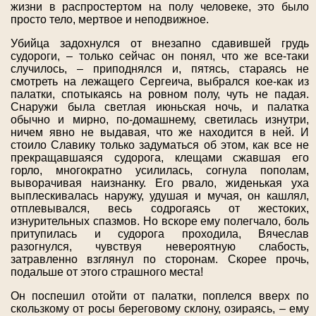
жизни в распростертом на полу человеке, это было
просто тело, мертвое и неподвижное.
Убийца задохнулся от внезапно сдавившей грудь
судороги, – только сейчас он понял, что же все-таки
случилось, – приподнялся и, пятясь, стараясь не
смотреть на лежащего Сергеича, выбрался кое-как из
палатки, спотыкаясь на ровном полу, чуть не падая.
Снаружи была светлая июньская ночь, и палатка
обычно и мирно, по-домашнему, светилась изнутри,
ничем явно не выдавая, что же находится в ней. И
стоило Славику только задуматься об этом, как все не
прекращавшаяся судорога, клещами сжавшая его
горло, многократно усилилась, согнула пополам,
выворачивая наизнанку. Его рвало, жиденькая уха
выплескивалась наружу, удушая и мучая, он кашлял,
отплевывался, весь содрогаясь от жестоких,
изнурительных спазмов. Но вскоре ему полегчало, боль
притупилась и судорога проходила, Вячеслав
разогнулся, чувствуя невероятную слабость,
затравленно взглянул по сторонам. Скорее прочь,
подальше от этого страшного места!
Он поспешил отойти от палатки, поплелся вверх по
скользкому от росы береговому склону, озираясь, – ему