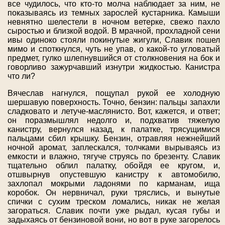
все чудилось, что кто-то молча наблюдает за ним, не
показываясь из темных зарослей кустарника. Камыши
невнятно шелестели в ночном ветерке, свежо пахло
сыростью и близкой водой. В мрачной, прохладной сени
ивы одиноко стояли покинутые жигули, Славик пошел
мимо и споткнулся, чуть не упав, о какой-то угловатый
предмет, гулко шлепнувшийся от столкновения на бок и
говорливо зажурчавший изнутри жидкостью. Канистра
что ли?
Вячеслав нагнулся, пощупал рукой ее холодную
шершавую поверхность. Точно, бензин: пальцы запахли
сладковато и летуче-маслянисто. Вот, кажется, и ответ;
он поразмышлял недолго и, подхватив тяжелую
канистру, вернулся назад, к палатке, трясущимися
пальцами сбил крышку. Бензин, отравляя нежнейший
ночной аромат, заплескался, толчками вырываясь из
емкости и влажно, тягуче струясь по брезенту. Славик
тщательно облил палатку, обойдя ее кругом, и,
отшвырнув опустевшую канистру к автомобилю,
захлопал мокрыми ладонями по карманам, ища
коробок. Он нервничал, руки тряслись, и вынутые
спички с сухим треском ломались, никак не желая
загораться. Славик почти уже рыдал, кусая губы и
задыхаясь от бензиновой вони, но вот в руке загорелось