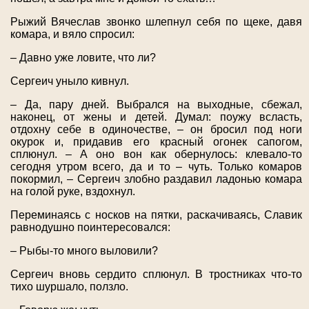
Рыжий Вячеслав звонко шлепнул себя по щеке, давя
комара, и вяло спросил:
– Давно уже ловите, что ли?
Сергеич уныло кивнул.
– Да, пару дней. Выбрался на выходные, сбежал,
наконец, от жены и детей. Думал: поужу всласть,
отдохну себе в одиночестве, – он бросил под ноги
окурок и, придавив его красный огонек сапогом,
сплюнул. – А оно вон как обернулось: клевало-то
сегодня утром всего, да и то – чуть. Только комаров
покормил, – Сергеич злобно раздавил ладонью комара
на голой руке, вздохнул.
Переминаясь с носков на пятки, раскачиваясь, Славик
равнодушно поинтересовался:
– Рыбы-то много выловили?
Сергеич вновь сердито сплюнул. В тростниках что-то
тихо шуршало, ползло.