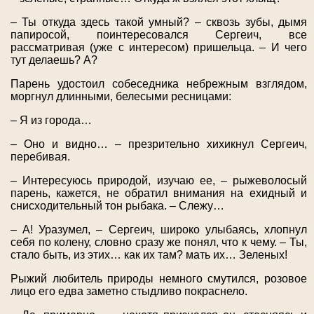
– Ты откуда здесь такой умный? – сквозь зубы, дымя
папиросой, поинтересовался Сергеич, все
рассматривая (уже с интересом) пришельца. – И чего
тут делаешь? А?
Парень удостоил собеседника небрежным взглядом,
моргнул длинными, белесыми ресницами:
– Я из города…
– Оно и видно… – презрительно хихикнул Сергеич,
перебивая.
– Интересуюсь природой, изучаю ее, – рыжеволосый
парень, кажется, не обратил внимания на ехидный и
снисходительный тон рыбака. – Слежу…
– А! Уразумел, – Сергеич, широко улыбаясь, хлопнул
себя по колену, словно сразу же понял, что к чему. – Ты,
стало быть, из этих… как их там? мать их… Зеленых!
Рыжий любитель природы немного смутился, розовое
лицо его едва заметно стыдливо покраснело.