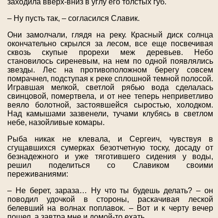
заходила вверх-вниз в углу его толстых губ.
– Ну пусть так, – согласился Славик.
Они замолчали, глядя на реку. Красный диск солнца
окончательно скрылся за лесом, все еще посвечивая
сквозь скупые прорехи меж деревьев. Небо
становилось сиреневым, на нем по одной появлялись
звезды. Лес на противоположном берегу совсем
помрачнел, подступая к реке сплошной темной полосой.
Игравшая мелкой, светлой рябью вода сделалась
свинцовой, помертвела, и от нее теперь неприветливо
веяло болотной, застоявшейся сыростью, холодком.
Над камышами зазвенели, тучами клубясь в светлом
небе, назойливые комары.
Рыба никак не клевала, и Сергеич, чувствуя в
сгущавшихся сумерках безотчетную тоску, досаду от
безнадежного и уже тяготившего сидения у воды,
решил поделиться со Славиком своими
переживаниями:
– Не берет, зараза… Ну что ты будешь делать? – он
поводил удочкой в стороны, раскачивая леской
белевший на волнах поплавок. – Вот и к черту вечер
пошел, а завтра мне и домой-то ехать…