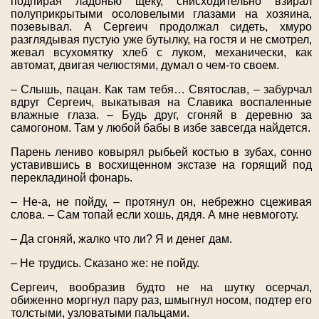
подпирая ладонью щеку, снисходительно взирал
полуприкрытыми осоловелыми глазами на хозяина,
позевывал. А Сергеич продолжал сидеть, хмуро
разглядывая пустую уже бутылку, на гостя и не смотрел,
жевал всухомятку хлеб с луком, механически, как
автомат, двигая челюстями, думал о чем-то своем.
– Слышь, пацан. Как там тебя… Святослав, – забурчал
вдруг Сергеич, выкатывая на Славика воспаленные
влажные глаза. – Будь друг, сгоняй в деревню за
самогоном. Там у любой бабы в избе завсегда найдется.
Парень лениво ковырял рыбьей костью в зубах, сонно
уставившись в восхищенном экстазе на горящий под
перекладиной фонарь.
– Не-а, не пойду, – протянул он, небрежно сцеживая
слова. – Сам топай если хошь, дядя. А мне невмоготу.
– Да сгоняй, жалко что ли? Я и денег дам.
– Не трудись. Сказано же: не пойду.
Сергеич, вообразив будто не на шутку осерчал,
обиженно моргнул пару раз, шмыгнул носом, подтер его
толстыми, узловатыми пальцами.