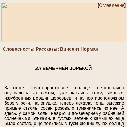
[
Оглавление
]
Словесность:
Рассказы:
Винсент Норман
ЗА ВЕЧЕРНЕЙ ЗОРЬКОЙ
Закатное желто-оранжевое солнце неторопливо
опускалось за лесом, уже касаясь снизу черных,
иззубренных вершин деревьев, и на противоположном
берегу реки, на опушке, теперь лежала тень, высокие
прямые стволы сосен розовато туманились из нее. А
здесь, у самой воды, неярко и по-вечернему рябившей
солнечными бликами, в густых, зеленых камышах еще
было светло, еще толклись в тускнеющих лучах солнца