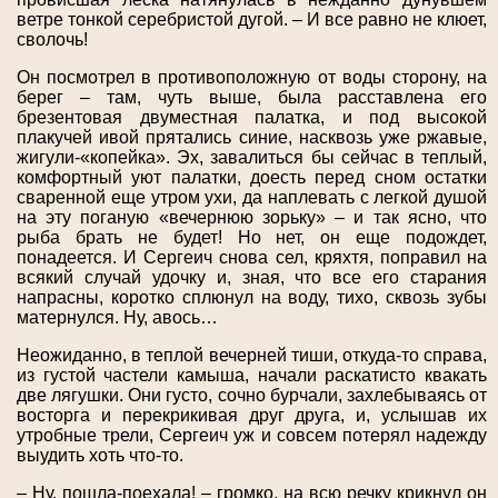
ветре тонкой серебристой дугой. – И все равно не клюет,
сволочь!
Он посмотрел в противоположную от воды сторону, на
берег – там, чуть выше, была расставлена его
брезентовая двуместная палатка, и под высокой
плакучей ивой прятались синие, насквозь уже ржавые,
жигули-«копейка». Эх, завалиться бы сейчас в теплый,
комфортный уют палатки, доесть перед сном остатки
сваренной еще утром ухи, да наплевать с легкой душой
на эту поганую «вечернюю зорьку» – и так ясно, что
рыба брать не будет! Но нет, он еще подождет,
понадеется. И Сергеич снова сел, кряхтя, поправил на
всякий случай удочку и, зная, что все его старания
напрасны, коротко сплюнул на воду, тихо, сквозь зубы
матернулся. Ну, авось…
Неожиданно, в теплой вечерней тиши, откуда-то справа,
из густой частели камыша, начали раскатисто квакать
две лягушки. Они густо, сочно бурчали, захлебываясь от
восторга и перекрикивая друг друга, и, услышав их
утробные трели, Сергеич уж и совсем потерял надежду
выудить хоть что-то.
– Ну, пошла-поехала! – громко, на всю речку крикнул он