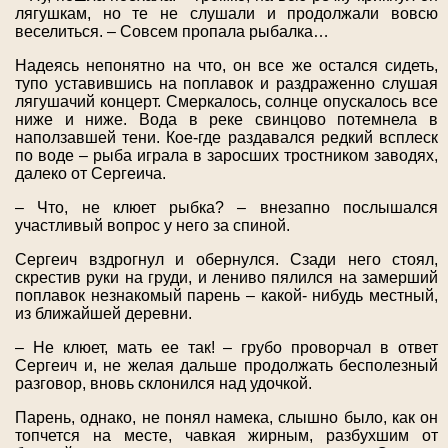
лягушкам, но те не слушали и продолжали вовсю
веселиться. – Совсем пропала рыбалка…
Надеясь непонятно на что, он все же остался сидеть,
тупо уставившись на поплавок и раздраженно слушая
лягушачий концерт. Смеркалось, солнце опускалось все
ниже и ниже. Вода в реке свинцово потемнела в
наползавшей тени. Кое-где раздавался редкий всплеск
по воде – рыба играла в заросших тростником заводях,
далеко от Сергеича.
– Что, не клюет рыбка? – внезапно послышался
участливый вопрос у него за спиной.
Сергеич вздрогнул и обернулся. Сзади него стоял,
скрестив руки на груди, и лениво пялился на замерший
поплавок незнакомый парень – какой- нибудь местный,
из ближайшей деревни.
– Не клюет, мать ее так! – грубо проворчал в ответ
Сергеич и, не желая дальше продолжать бесполезный
разговор, вновь склонился над удочкой.
Парень, однако, не понял намека, слышно было, как он
топчется на месте, чавкая жирным, разбухшим от