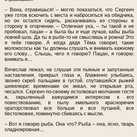
– Вона, отравишься! – могло показаться, что Сергеич
уже готов вскочить с места и наброситься на обидчика,
но он остался сидеть, раскачиваясь из стороны в
сторону в огорчении. – Отличная уха, – ты такой и не
пробовал, пацан – а была бы и еще лучше, кабы рыба
ловчей шла. Да ты в рыбе-то не смыслишь и рожна! Это
я тебе говорю. А когда дядя Тёма говорит, такие
молокососы как ты должны слушать и внимать кажному
его слову… Слышь, чего я говорю? Пацан, я говорю:
внимать и…
Вячеслав лежал, не слушая эти пьяные и запутанные
наставления, прикрыл глаза и, блаженно улыбаясь,
звонко скреб пальцами в густой, спутавшейся рыжей
шевелюре; временами он зевал, не открывая рта,
чесался. Сергеич по-своему истолковал молчание гостя
и, окрыленный кажущимся интересом к его
повествованию, в пылу хмельного красноречия
ораторствовал все больше и все путаней, все
бестолковее, поминутно сбиваясь с мысли.
– Вот я говорю рыба. Она что? Рыба – она, ясно, тварь
хладнокровная…