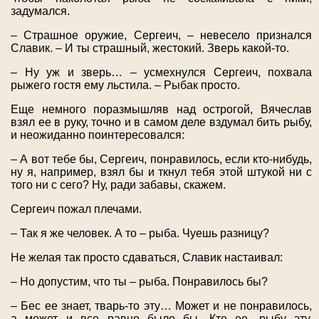
задумался.
– Страшное оружие, Сергеич, – невесело признался
Славик. – И ты страшный, жестокий. Зверь какой-то.
– Ну уж и зверь… – усмехнулся Сергеич, похвала
рыжего гостя ему льстила. – Рыбак просто.
Еще немного поразмышляв над острогой, Вячеслав
взял ее в руку, точно и в самом деле вздумал бить рыбу,
и неожиданно поинтересовался:
– А вот тебе бы, Сергеич, понравилось, если кто-нибудь,
ну я, например, взял бы и ткнул тебя этой штукой ни с
того ни с сего? Ну, ради забавы, скажем.
Сергеич пожал плечами.
– Так я же человек. А то – рыба. Чуешь разницу?
Не желая так просто сдаваться, Славик настаивал:
– Но допустим, что ты – рыба. Понравилось бы?
– Бес ее знает, тварь-то эту… Может и не понравилось,
а может и все равно было бы. Кто ее, рыбу эту,