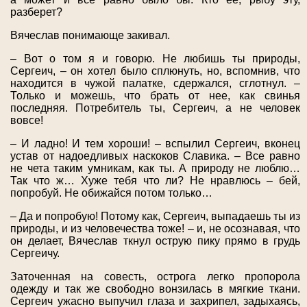
разберет?
Вячеслав понимающе закивал.
– Вот о том я и говорю. Не любишь ты природы,
Сергеич, – он хотел было сплюнуть, но, вспомнив, что
находится в чужой палатке, сдержался, сглотнул. –
Только и можешь, что брать от нее, как свинья
последняя. Потребитель ты, Сергеич, а не человек
вовсе!
– И ладно! И тем хороши! – вспылил Сергеич, вконец
устав от надоедливых наскоков Славика. – Все равно
не чета таким умникам, как ты. А природу не люблю…
Так что ж… Хуже тебя что ли? Не нравлюсь – бей,
попробуй. Не обижайся потом только…
– Да и попробую! Потому как, Сергеич, выпадаешь ты из
природы, и из человечества тоже! – и, не осознавая, что
он делает, Вячеслав ткнул острую пику прямо в грудь
Сергеичу.
Заточенная на совесть, острога легко пропорола
одежду и так же свободно вонзилась в мягкие ткани.
Сергеич ужасно выпучил глаза и захрипел, задыхаясь,