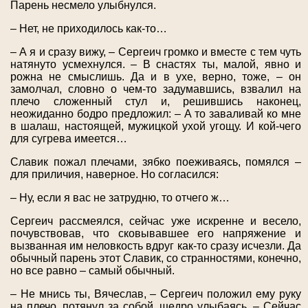
Парень несмело улыбнулся.
– Нет, не приходилось как-то…
– А я и сразу вижу, – Сергеич громко и вместе с тем чуть
натянуто усмехнулся. – В снастях ты, малой, явно и
рожна не смыслишь. Да и в ухе, верно, тоже, – он
замолчал, словно о чем-то задумавшись, взвалил на
плечо сложенный стул и, решившись наконец,
неожиданно бодро предложил: – А то заваливай ко мне
в шалаш, настоящей, мужицкой ухой угощу. И кой-чего
для сугрева имеется…
Славик пожал плечами, зябко поеживаясь, помялся –
для приличия, наверное. Но согласился:
– Ну, если я вас не затрудню, то отчего ж…
Сергеич рассмеялся, сейчас уже искренне и весело,
почувствовав, что сковывавшее его напряжение и
вызванная им неловкость вдруг как-то сразу исчезли. Да
обычный парень этот Славик, со странностями, конечно,
но все равно – самый обычный.
– Не мнись ты, Вячеслав, – Сергеич положил ему руку
на плечо, потянул за собой, щедро улыбаясь. – Сейчас