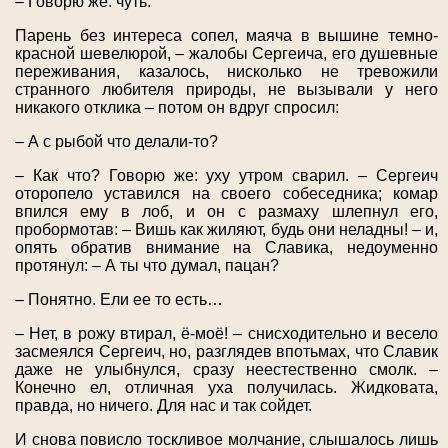
– Говорю же: чуть.
Парень без интереса сопел, маяча в вышине темно-
красной шевелюрой, – жалобы Сергеича, его душевные
переживания, казалось, нисколько не тревожили
странного любителя природы, не вызывали у него
никакого отклика – потом он вдруг спросил:
– А с рыбой что делали-то?
– Как что? Говорю же: уху утром сварил. – Сергеич
оторопело уставился на своего собеседника; комар
впился ему в лоб, и он с размаху шлепнул его,
пробормотав: – Вишь как жиляют, будь они неладны! – и,
опять обратив внимание на Славика, недоуменно
протянул: – А ты что думал, пацан?
– Понятно. Ели ее то есть…
– Нет, в рожу втирал, ё-моё! – снисходительно и весело
засмеялся Сергеич, но, разглядев впотьмах, что Славик
даже не улыбнулся, сразу неестественно смолк. –
Конечно ел, отличная уха получилась. Жидковата,
правда, но ничего. Для нас и так сойдет.
И снова повисло тоскливое молчание, слышалось лишь