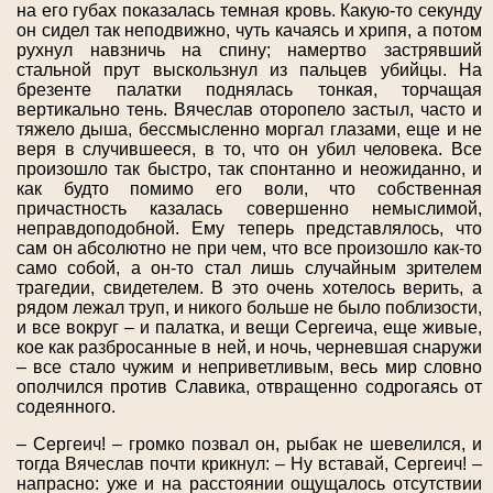
на его губах показалась темная кровь. Какую-то секунду
он сидел так неподвижно, чуть качаясь и хрипя, а потом
рухнул навзничь на спину; намертво застрявший
стальной прут выскользнул из пальцев убийцы. На
брезенте палатки поднялась тонкая, торчащая
вертикально тень. Вячеслав оторопело застыл, часто и
тяжело дыша, бессмысленно моргал глазами, еще и не
веря в случившееся, в то, что он убил человека. Все
произошло так быстро, так спонтанно и неожиданно, и
как будто помимо его воли, что собственная
причастность казалась совершенно немыслимой,
неправдоподобной. Ему теперь представлялось, что
сам он абсолютно не при чем, что все произошло как-то
само собой, а он-то стал лишь случайным зрителем
трагедии, свидетелем. В это очень хотелось верить, а
рядом лежал труп, и никого больше не было поблизости,
и все вокруг – и палатка, и вещи Сергеича, еще живые,
кое как разбросанные в ней, и ночь, черневшая снаружи
– все стало чужим и неприветливым, весь мир словно
ополчился против Славика, отвращенно содрогаясь от
содеянного.
– Сергеич! – громко позвал он, рыбак не шевелился, и
тогда Вячеслав почти крикнул: – Ну вставай, Сергеич! –
напрасно: уже и на расстоянии ощущалось отсутствии