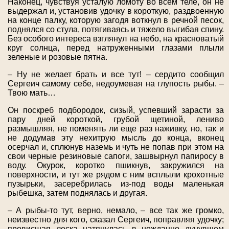
Наконец, чувствуя усталую ломоту во всем теле, он не
выдержал и, установив удочку в короткую, раздвоенную
на конце палку, которую загодя воткнул в речной песок,
поднялся со стула, потягиваясь и тяжело выгибая спину.
Без особого интереса взглянул на небо, на красноватый
круг солнца, перед натруженными глазами плыли
зеленые и розовые пятна.
– Ну не желает брать и все тут! – сердито сообщил
Сергеич самому себе, недоумевая на глупость рыбы. –
Твою мать…
Он поскреб подбородок, сизый, успевший зарасти за
пару дней короткой, грубой щетиной, лениво
размышляя, не поменять ли еще раз наживку, но, так и
не додумав эту нехитрую мысль до конца, вконец
осерчал и, сплюнув наземь и чуть не попав при этом на
свои черные резиновые сапоги, зашвырнул папиросу в
воду. Окурок, коротко пшикнув, закружился на
поверхности, и тут же рядом с ним всплыли крохотные
пузырьки, засеребрилась из-под воды маленькая
рыбешка, затем поднялась и другая.
– А рыбы-то тут, верно, немало, – все так же громко,
неизвестно для кого, сказал Сергеич, поправляя удочку;
провисшая леска натянулась в нежданно дунувшем