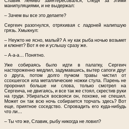
Славик лениво заинтересовался, следя за этими
манипуляциями, и не выдержал:
– Зачем вы все это делаете?
Сергеич разогнулся, отряхивая с ладоней налипшую
грязь. Хмыкнул:
– Неужто не ясно, малый? А ну как рыба ночью возьмет
и клюнет? Вот я ее и услышу сразу же.
– А-а-а… Понятно.
Уже собираясь было идти в палатку, Сергеич
настороженно медлил, задумавшись, вытер сапоги друг
о друга, потом долго пучком травы чистил от
ссохшегося ила металлические ножки стула. Парень не
проронил больше ни слова, только смотрел на
Сергеича, не двигаясь, и все так же стоял, скрестив руки
на груди. Убираться восвояси он, похоже, не спешил.
Может он так всю ночь собирается торчать здесь? Вот
еще, приятное соседство. Спровадить его куда-нибудь
что ли…
– Ты что же, Славик, рыбу никогда не ловил?