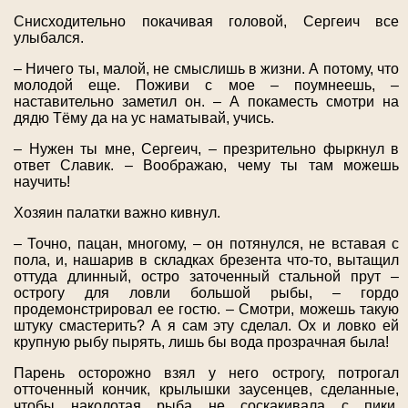
Снисходительно покачивая головой, Сергеич все
улыбался.
– Ничего ты, малой, не смыслишь в жизни. А потому, что
молодой еще. Поживи с мое – поумнеешь, –
наставительно заметил он. – А покаместь смотри на
дядю Тёму да на ус наматывай, учись.
– Нужен ты мне, Сергеич, – презрительно фыркнул в
ответ Славик. – Воображаю, чему ты там можешь
научить!
Хозяин палатки важно кивнул.
– Точно, пацан, многому, – он потянулся, не вставая с
пола, и, нашарив в складках брезента что-то, вытащил
оттуда длинный, остро заточенный стальной прут –
острогу для ловли большой рыбы, – гордо
продемонстрировал ее гостю. – Смотри, можешь такую
штуку смастерить? А я сам эту сделал. Ох и ловко ей
крупную рыбу пырять, лишь бы вода прозрачная была!
Парень осторожно взял у него острогу, потрогал
отточенный кончик, крылышки заусенцев, сделанные,
чтобы наколотая рыба не соскакивала с пики,