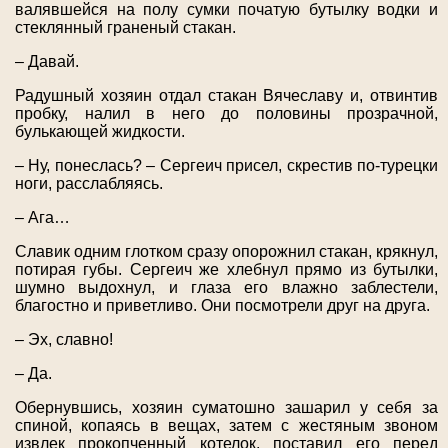
валявшейся на полу сумки початую бутылку водки и
стеклянный граненый стакан.
– Давай.
Радушный хозяин отдал стакан Вячеславу и, отвинтив
пробку, налил в него до половины прозрачной,
булькающей жидкости.
– Ну, понеслась? – Сергеич присел, скрестив по-турецки
ноги, расслабляясь.
– Ага…
Славик одним глотком сразу опорожнил стакан, крякнул,
потирая губы. Сергеич же хлебнул прямо из бутылки,
шумно выдохнул, и глаза его влажно заблестели,
благостно и приветливо. Они посмотрели друг на друга.
– Эх, славно!
– Да.
Обернувшись, хозяин суматошно зашарил у себя за
спиной, копаясь в вещах, затем с жестяным звоном
извлек прокопченный котелок, поставил его перед