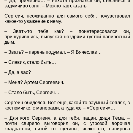
– Да, примерно… – нехотя признался он, стесняясь и
задумчиво сопя. – Можно так сказать.
Сергеич, неожиданно для самого себя, почувствовал
какое-то уважение к нему.
– Звать-то тебя как? – поинтересовался он,
прищурившись, выпуская ноздрями густой папиросный
дым.
– Звать? – парень подумал. – Я Вячеслав…
– Славик, стало быть…
– Да, а вас?
– Меня? Артём Сергеевич.
– Стало быть, Сергеич…
Сергеич обиделся. Вот еще, какой-то заумный сопляк, в
костюмчике, с манерами, а туда же – «Сергеич»…
– Для кого Сергеич, а для тебя, пацан, дядя Тёма, –
почти свирепо выговорил он, с угрозой ворочая
квадратной, сизой от щетины, челюстью; папироса