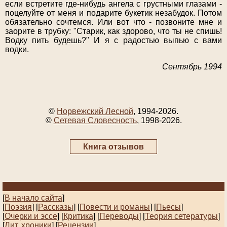
если встретите где-нибудь ангела с грустными глазами -
поцелуйте от меня и подарите букетик незабудок. Потом
обязательно сочтемся. Или вот что - позвоните мне и
заорите в трубку: "Старик, как здорово, что ты не спишь!
Водку пить будешь?" И я с радостью выпью с вами
водки.
Сентябрь 1994
©
Норвежский Лесной
, 1994-2026.
©
Сетевая Словесность
, 1998-2026.
Книга отзывов
[
В начало сайта
]
[
Поэзия
] [
Рассказы
]
[
Повести и романы
]
[
Пьесы
]
[
Очерки и эссе
]
[
Критика
] [
Переводы
]
[
Теория сетературы
]
[
Лит. хроники
]
[
Рецензии
]