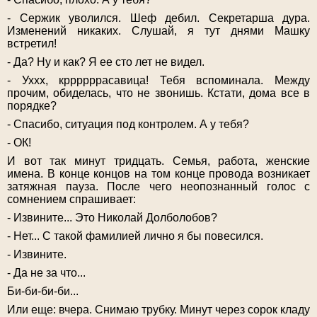
- Сержик уволился. Шеф дебил. Секретарша дура.
Изменений никаких. Слушай, я тут днями Машку
встретил!
- Да? Ну и как? Я ее сто лет не видел.
- Уххх, кррррррасавица! Тебя вспоминала. Между
прочим, обиделась, что не звонишь. Кстати, дома все в
порядке?
- Спасибо, ситуация под контролем. А у тебя?
- ОК!
И вот так минут тридцать. Семья, работа, женские
имена. В конце концов на том конце провода возникает
затяжная пауза. После чего неопознанный голос с
сомнением спрашивает:
- Извините... Это Николай Долболобов?
- Нет... С такой фамилией лично я бы повесился.
- Извините.
- Да не за что...
Би-би-би-би...
Или еще: вчера. Снимаю трубку. Минут через сорок кладу