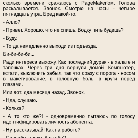
сколько времени сражаюсь с PageMaker'ом. Голова
раскалывается. Звонок. Смотрю на часы - четыре
пятнадцать утра. Бред какой-то.
- Алло?
- Привет. Хорошо, что не спишь. Водку пить будешь?
- Буду.
- Тогда немедленно выходи из подъезда.
Би-би-би-би...
Ради интереса выхожу. Как последний дурак - в халате и
тапочках. Через три дня вернули домой. Компьютер,
кстати, выключить забыл, так что сразу с порога - носом
в макетирование, в головную боль, в круги перед
глазами.
Или вот: два месяца назад. Звонок.
- Нда, слушаю.
- Колька?
- А то кто же?! - одновременно пытаюсь по голосу
идентифицировать личность абонента.
- Ну, рассказывай! Как на работе?
- Спасибо, плохо. А у тебя?