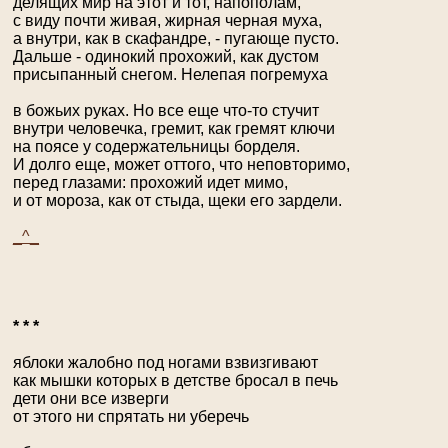
делящих мир на этот и тот, напополам,
с виду почти живая, жирная черная муха,
а внутри, как в скафандре, - пугающе пусто.
Дальше - одинокий прохожий, как дустом
присыпанный снегом. Нелепая погремуха
в божьих руках. Но все еще что-то стучит
внутри человечка, гремит, как гремят ключи
на поясе у содержательницы борделя.
И долго еще, может оттого, что неповторимо,
перед глазами: прохожий идет мимо,
и от мороза, как от стыда, щеки его зардели.
_^_
* * *
яблоки жалобно под ногами взвизгивают
как мышки которых в детстве бросал в печь
дети они все изверги
от этого ни спрятать ни уберечь