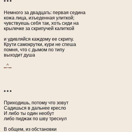
* * *
Немного за двадцать: первая седина
кожа лица, изъеденная улиткой;
чувствуешь себя так, хоть сиди на
крылечке за скрипучей калиткой
и удивляйся каждому ее скрипу.
Крути самокрутки, кури не спеша
помня, что с дымом по типу
выходит душа
_^_
* * *
Приходишь, потому что зовут
Садишься в дальнее кресло
И либо ты один необут
либо пиджак по шву треснул
В общем, из обстановки