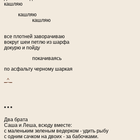
кашляю
кашляю
кашляю
все плотней заворачиваю
вокруг шеи петлю из шарфа
докурю и пойду
покачиваясь
по асфальту черному шаркая
_^_
* * *
Два брата
Саша и Леша, всюду вместе:
с маленьким зеленым ведерком - удить рыбу
с одним сачком на двоих - за бабочками.