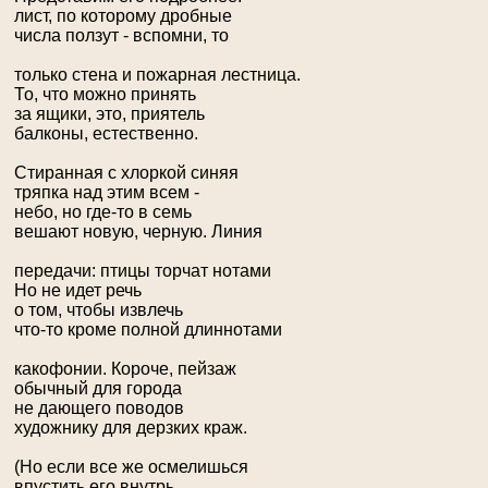
лист, по которому дробные
числа ползут - вспомни, то
только стена и пожарная лестница.
То, что можно принять
за ящики, это, приятель
балконы, естественно.
Стиранная с хлоркой синяя
тряпка над этим всем -
небо, но где-то в семь
вешают новую, черную. Линия
передачи: птицы торчат нотами
Но не идет речь
о том, чтобы извлечь
что-то кроме полной длиннотами
какофонии. Короче, пейзаж
обычный для города
не дающего поводов
художнику для дерзких краж.
(Но если все же осмелишься
впустить его внутрь