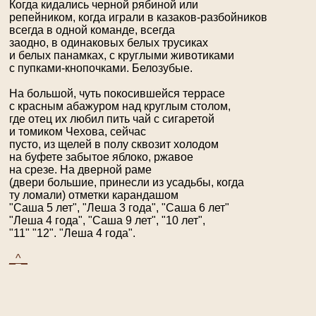
Когда кидались черной рябиной или
репейником, когда играли в казаков-разбойников
всегда в одной команде, всегда
заодно, в одинаковых белых трусиках
и белых панамках, с круглыми животиками
с пупками-кнопочками. Белозубые.
На большой, чуть покосившейся террасе
с красным абажуром над круглым столом,
где отец их любил пить чай с сигаретой
и томиком Чехова, сейчас
пусто, из щелей в полу сквозит холодом
на буфете забытое яблоко, ржавое
на срезе. На дверной раме
(двери большие, принесли из усадьбы, когда
ту ломали) отметки карандашом
"Саша 5 лет", "Леша 3 года", "Саша 6 лет"
"Леша 4 года", "Саша 9 лет", "10 лет",
"11" "12". "Леша 4 года".
_^_