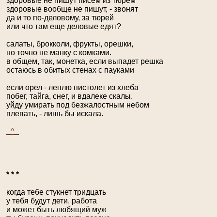
здоровые не пишут писем из тюрем
здоровые вообще не пишут, - звонят
да и то по-деловому, за тюрей
или что там еще деловые едят?
салаты, брокколи, фрукты, орешки,
но точно не манку с комками.
в общем, так, монетка, если выпадет решка
остаюсь в обитых стенах с пауками
если орел - леплю пистолет из хлеба
побег, тайга, снег, и вдалеке скалы.
уйду умирать под безжалостным небом
плевать, - лишь бы искала.
_^_
* * *
когда тебе стукнет тридцать
у тебя будут дети, работа
и может быть любящий муж