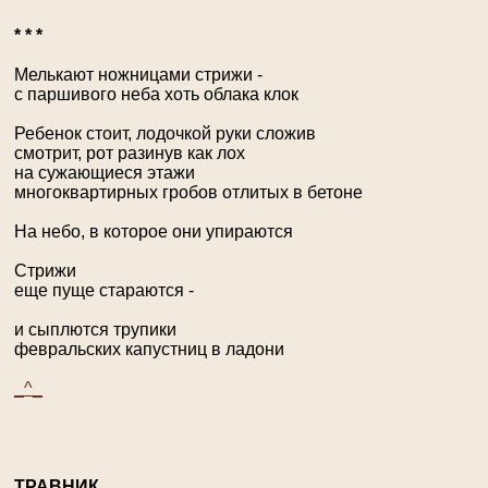
* * *
Мелькают ножницами стрижи -
с паршивого неба хоть облака клок
Ребенок стоит, лодочкой руки сложив
смотрит, рот разинув как лох
на сужающиеся этажи
многоквартирных гробов отлитых в бетоне
На небо, в которое они упираются
Стрижи
еще пуще стараются -
и сыплются трупики
февральских капустниц в ладони
_^_
Т
РАВНИК