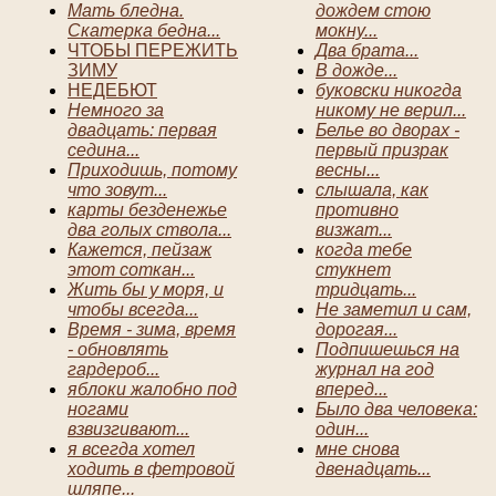
Мать бледна.
дождем стою
Скатерка бедна...
мокну...
ЧТОБЫ ПЕРЕЖИТЬ
Два брата...
ЗИМУ
В дожде...
НЕДЕБЮТ
буковски никогда
Немного за
никому не верил...
двадцать: первая
Белье во дворах -
седина...
первый призрак
Приходишь, потому
весны...
что зовут...
слышала, как
карты безденежье
противно
два голых ствола...
визжат...
Кажется, пейзаж
когда тебе
этот соткан...
стукнет
Жить бы у моря, и
тридцать...
чтобы всегда...
Не заметил и сам,
Время - зима, время
дорогая...
- обновлять
Подпишешься на
гардероб...
журнал на год
яблоки жалобно под
вперед...
ногами
Было два человека:
взвизгивают...
один...
я всегда хотел
мне снова
ходить в фетровой
двенадцать...
шляпе...