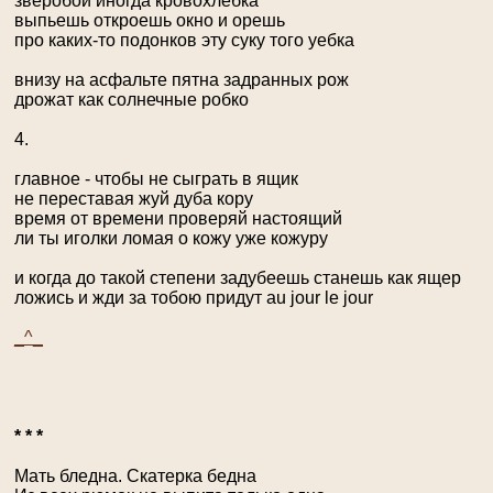
зверобой иногда кровохлебка
выпьешь откроешь окно и орешь
про каких-то подонков эту суку того уебка
внизу на асфальте пятна задранных рож
дрожат как солнечные робко
4.
главное - чтобы не сыграть в ящик
не переставая жуй дуба кору
время от времени проверяй настоящий
ли ты иголки ломая о кожу уже кожуру
и когда до такой степени задубеешь станешь как ящер
ложись и жди за тобою придут au jour le jour
_^_
* * *
Мать бледна. Скатерка бедна