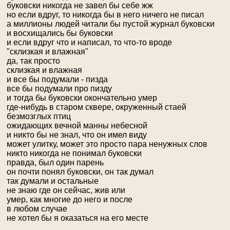
буковски никогда не завел бы себе жж
но если вдруг, то никогда бы в него ничего не писал
а миллионы людей читали бы пустой журнал буковски
и восхищались бы буковски
и если вдруг что и написал, то что-то вроде
"склизкая и влажная"
да, так просто
склизкая и влажная
и все бы подумали - пизда
все бы подумали про пизду
и тогда бы буковски окончательно умер
где-нибудь в старом сквере, окруженный стаей
безмозглых птиц
ожидающих вечной манны небесной
и никто бы не знал, что он имел виду
может улитку, может это просто пара ненужных слов
никто никогда не понимал буковски
правда, был один парень
он почти понял буковски, он так думал
так думали и остальные
не знаю где он сейчас, жив или
умер, как многие до него и после
в любом случае
не хотел бы я оказаться на его месте