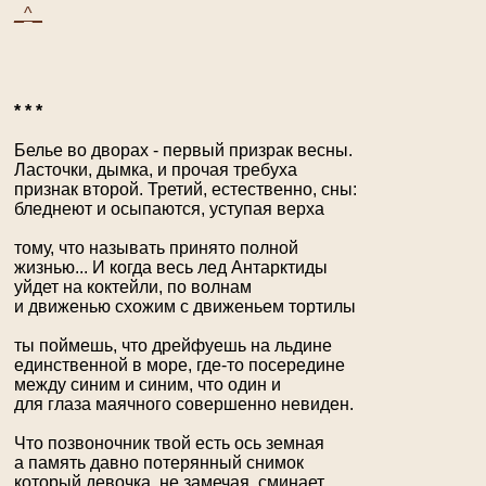
_^_
* * *
Белье во дворах - первый призрак весны.
Ласточки, дымка, и прочая требуха
признак второй. Третий, естественно, сны:
бледнеют и осыпаются, уступая верха
тому, что называть принято полной
жизнью... И когда весь лед Антарктиды
уйдет на коктейли, по волнам
и движенью схожим с движеньем тортилы
ты поймешь, что дрейфуешь на льдине
единственной в море, где-то посередине
между синим и синим, что один и
для глаза маячного совершенно невиден.
Что позвоночник твой есть ось земная
а память давно потерянный снимок
который девочка, не замечая, сминает