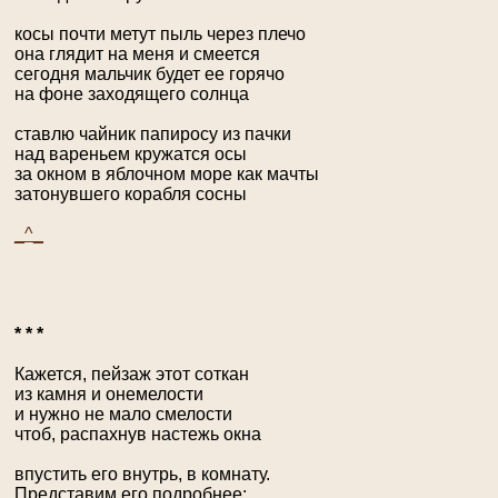
косы почти метут пыль через плечо
она глядит на меня и смеется
сегодня мальчик будет ее горячо
на фоне заходящего солнца
ставлю чайник папиросу из пачки
над вареньем кружатся осы
за окном в яблочном море как мачты
затонувшего корабля сосны
_^_
* * *
Кажется, пейзаж этот соткан
из камня и онемелости
и нужно не мало смелости
чтоб, распахнув настежь окна
впустить его внутрь, в комнату.
Представим его подробнее: