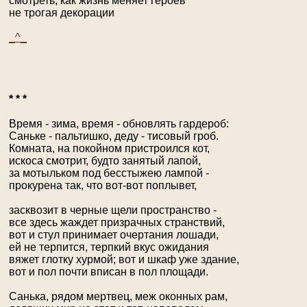
смотреть, как жизнь меняет героев
не трогая декорации
_^_
* * *
Время - зима, время - обновлять гардероб:
Саньке - пальтишко, деду - тисовый гроб.
Комната, на покойном пристроился кот,
искоса смотрит, будто занятый лапой,
за мотыльком под бесстыжею лампой -
прокурена так, что вот-вот поплывет,
засквозит в черные щели пространство -
все здесь жаждет призрачных странствий,
вот и стул принимает очертания лошади,
ей не терпится, терпкий вкус ожидания
вяжет глотку хурмой; вот и шкаф уже здание,
вот и пол почти вписан в пол площади.
Санька, рядом мертвец, меж оконных рам,