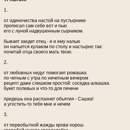
1.
от одиночества настой на пустырнике
прописал сам себе вот и пью
его с луной надкушенным сырником
бывает заедет отец - я и ему налью
он напьется кулаком по столу и настырно так:
почитай отца своего мать твою.
2.
от любовных недуг помогает ромашка
по четным с утра по нечетным вечером
рецепт даже слишком простой: соседка-алкашка
букет полевых и что-то для печени
придешь она распахнет объятия - Сашка!
а угостить-то тебя мне и нечем
3.
от первобытной жажды крови хорош