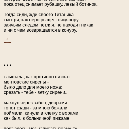
пока отец снимает рубашку, левый ботинок...
Тогда сиди, жди своего Титаника
смотри, как перо рыщет точку-нору
заячьим следом петляя, не находит никак
и ни с чем возвращается в конуру.
_^_
* * *
слышала, как противно визжат
ментовские сирены -
было дело для моего ножа:
срезать - тебе - ветку сирени...
махнул через забор, дворами.
топот сзади - за мною бежали
поймали, кинули в клетку с ворами
как был, в больничной пижаме.
пока здесь, мог написать поэму, ту