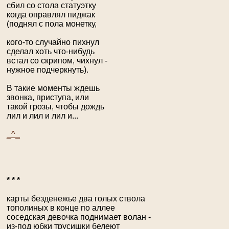
сбил со стола статуэтку
когда оправлял пиджак
(поднял с пола монетку,
кого-то случайно пихнул
сделал хоть что-нибудь
встал со скрипом, чихнул -
нужное подчеркнуть).
В такие моменты ждешь
звонка, приступа, или
такой грозы, чтобы дождь
лил и лил и лил и...
_^_
* * *
карты безденежье два голых ствола
тополиных в конце по аллее
соседская девочка поднимает волан -
из-под юбки трусишки белеют