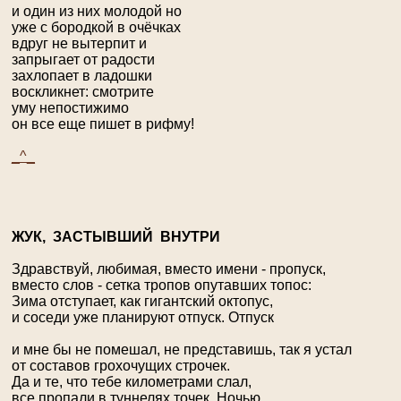
и один из них молодой но
уже с бородкой в очёчках
вдруг не вытерпит и
запрыгает от радости
захлопает в ладошки
воскликнет: смотрите
уму непостижимо
он все еще пишет в рифму!
_^_
Ж
УК, ЗАСТЫВШИЙ ВНУТРИ
Здравствуй, любимая, вместо имени - пропуск,
вместо слов - сетка тропов опутавших топос:
Зима отступает, как гигантский октопус,
и соседи уже планируют отпуск. Отпуск
и мне бы не помешал, не представишь, так я устал
от составов грохочущих строчек.
Да и те, что тебе километрами слал,
все пропали в туннелях точек. Ночью