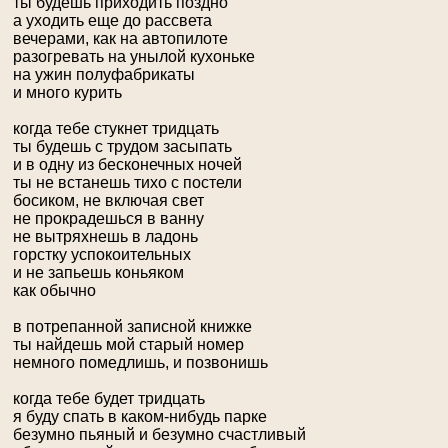
ты будешь приходить поздно
а уходить еще до рассвета
вечерами, как на автопилоте
разогревать на унылой кухоньке
на ужин полуфабрикаты
и много курить
когда тебе стукнет тридцать
ты будешь с трудом засыпать
и в одну из бесконечных ночей
ты не встанешь тихо с постели
босиком, не включая свет
не прокрадешься в ванну
не вытряхнешь в ладонь
горстку успокоительных
и не запьешь коньяком
как обычно
в потрепанной записной книжке
ты найдешь мой старый номер
немного помедлишь, и позвонишь
когда тебе будет тридцать
я буду спать в каком-нибудь парке
безумно пьяный и безумно счастливый