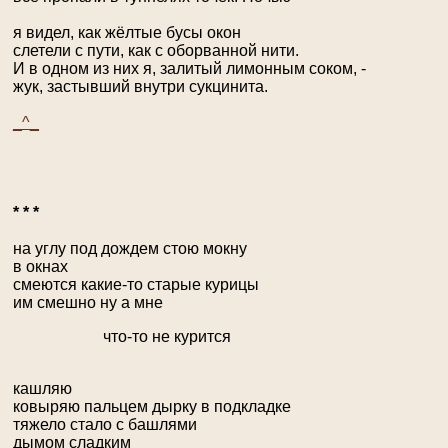
я видел, как жёлтые бусы окон
слетели с пути, как с оборванной нити.
И в одном из них я, залитый лимонным соком, -
жук, застывший внутри сукцинита.
_^_
* * *
на углу под дождем стою мокну
в окнах
смеются какие-то старые курицы
им смешно ну а мне
что-то не курится
кашляю
ковыряю пальцем дырку в подкладке
тяжело стало с башлями
дымом сладким