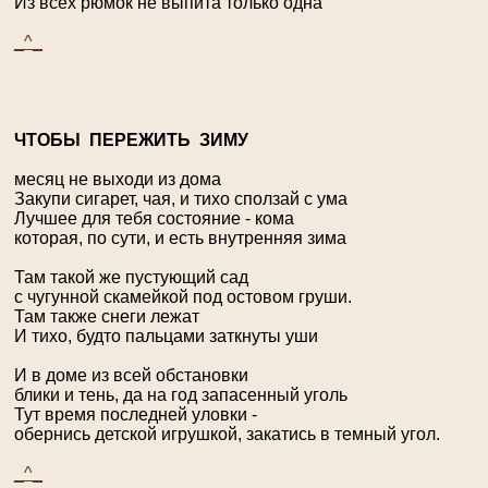
Из всех рюмок не выпита только одна
_^_
Ч
ТОБЫ ПЕРЕЖИТЬ ЗИМУ
месяц не выходи из дома
Закупи сигарет, чая, и тихо сползай с ума
Лучшее для тебя состояние - кома
которая, по сути, и есть внутренняя зима
Там такой же пустующий сад
с чугунной скамейкой под остовом груши.
Там также снеги лежат
И тихо, будто пальцами заткнуты уши
И в доме из всей обстановки
блики и тень, да на год запасенный уголь
Тут время последней уловки -
обернись детской игрушкой, закатись в темный угол.
_^_