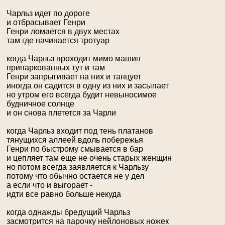
Чарльз идет по дороге
и отбрасывает Генри
Генри ломается в двух местах
там где начинается тротуар
когда Чарльз проходит мимо машин
припаркованных тут и там
Генри запрыгивает на них и танцует
иногда он садится в одну из них и засыпает
но утром его всегда будит невыносимое
будничное солнце
и он снова плетется за Чарли
когда Чарльз входит под тень платанов
тянущихся аллеей вдоль побережья
Генри по быстрому смывается в бар
и цепляет там еще не очень старых женщин
но потом всегда заявляется к Чарльзу
потому что обычно остается не у дел
а если что и выгорает -
идти все равно больше некуда
когда однажды бредущий Чарльз
засмотрится на парочку нейлоновых ножек