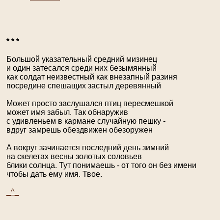
* * *
Большой указательный средний мизинец
и один затесался среди них безымянный
как солдат неизвестный как внезапный разиня
посредине спешащих застыл деревянный
Может просто заслушался птиц пересмешкой
может имя забыл. Так обнаружив
с удивленьем в кармане случайную пешку -
вдруг замрешь обездвижен обезоружен
А вокруг зачинается последний день зимний
на скелетах весны золотых соловьев
блики солнца. Тут понимаешь - от того он без имени
чтобы дать ему имя. Твое.
_^_