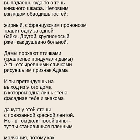
выпадаешь куда-то в тень
книжного шкафа. Неловким
взглядом обводишь гостей:
жирный, с французским прононсом
травит одну за одной
байки. Другой, крупноносый
ржет, как душевно больной.
Дамы порхают птичками
(сравненье придумали дамы)
А ты отсыревшими спичками
рисуешь им признак Адама
И ты претендуешь на
выход из этого дома
в котором одна лишь стена
фасадная тебе и знакома
да куст у этой стены
с повязанной красной лентой.
Но - в том доля твоей вины -
тут ты становишься пленным
молчания, потому как