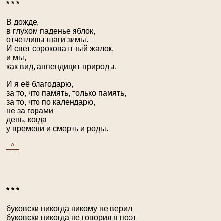
* * *
В дожде,
в глухом паденье яблок,
отчетливы шаги зимы.
И свет сороковаттный жалок,
и мы,
как вид, аппендицит природы.
И я её благодарю,
за то, что память, только память,
за то, что по календарю,
не за горами
день, когда
у времени и смерть и роды.
_^_
* * *
буковски никогда никому не верил
буковски никогда не говорил я поэт