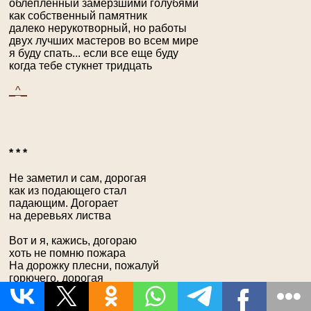
облепленный замерзшими голубями
как собственный памятник
далеко нерукотворный, но работы
двух лучших мастеров во всем мире
я буду спать... если все еще буду
когда тебе стукнет тридцать
_^_
* * *
Не заметил и сам, дорогая
как из подающего стал
падающим. Догорает
на деревьях листва
Вот и я, кажись, догораю
хоть не помню пожара
На дорожку плесни, пожалуй
горючего, дорогая
_^_