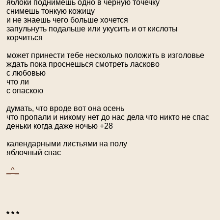
яблоки поднимешь одно в черную точечку
снимешь тонкую кожицу
и не знаешь чего больше хочется
запульнуть подальше или укусить и от кислоты
корчиться
может принести тебе несколько положить в изголовье
ждать пока проснешься смотреть ласково
с любовью
что ли
с опаскою
думать, что вроде вот она осень
что пропали и никому нет до нас дела что никто не спас
деньки когда даже ночью +28
календарными листьями на полу
яблочный спас
_^_
* * *