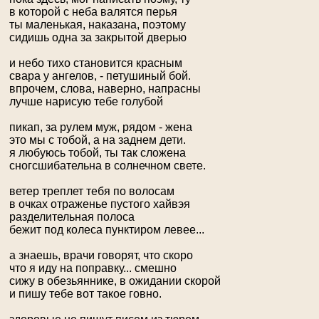
в которой с неба валятся перья
ты маленькая, наказана, поэтому
сидишь одна за закрытой дверью
и небо тихо становится красным
свара у ангелов, - петушиный бой.
впрочем, слова, наверно, напрасны
лучше нарисую тебе голубой
пикап, за рулем муж, рядом - жена
это мы с тобой, а на заднем дети.
я любуюсь тобой, ты так сложена
сногсшибательна в солнечном свете.
ветер треплет тебя по волосам
в очках отраженье пустого хайвэя
разделительная полоса
бежит под колеса пунктиром левее...
а знаешь, врачи говорят, что скоро
что я иду на поправку... смешно
сижу в обезьяннике, в ожидании скорой
и пишу тебе вот такое говно.