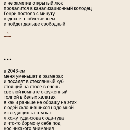
и не заметив открытый люк
провалится в канализационный колодец
Генри постояв с минуту
вздохнет с облегченьем
и пойдет дальше свободный
_^_
* * *
в 2043-ем
меня уменьшат в размерах
и посадят в стеклянный куб
стоящий на столе в очень
светлой комнате окруженный
толпой в белых халатах
я как и раньше не обращу на этих
людей склонившихся надо мной
и следящих за тем как
я хожу туда-сюда сюда-туда
и что-то бормочу себе под
нос никакого внимания