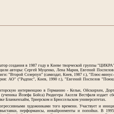
атор создания в 1987 году в Киеве творческой группы "ЦИКРА
одили авторы: Сергей Муценко, Лена Мария, Евгений Поспелов
ги: "Второй Созерпуп" (самиздат, Киев, 1987 г.), "Плюс-минус
ария: АО" ("Радпис", Киев, 1990 г.), "Евгений Поспелов "Пою
вторскую интервенцию в Германию - Кельн, Ойскирхен, Дорт
а (ученика Йозефа Бойса) Рюдигера Акселя Вестфаля издает с
мке Бланкенхайм, Триерском и Брюссельском университетах.
огрессивными художниками того времени. Участвует и иници
 выставки, перформансы, инвайронменты и попойки. В 1995