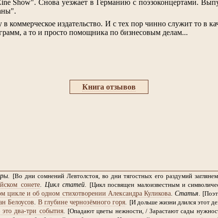
Zine Show". Снова уезжает в Германию с поэзоконцертами. Вып
аны".
в коммерческое издательство. И с тех пор чинно служит то в ка
грамм, а то и просто помощника по бизнесовым делам...
Книга отзывов
ры
.
[Во дни сомнений Левтолстоя, во дни тягостных его раздумий заглян
йском сонете
.
Цикл статей
.
[Цикл посвящен малоизвестным и символиче
м цикле и об одном стихотворении Александра Куликова
.
Статья
.
[Поэт
ан Белоусов
.
В глубине чернозёмного горя
.
[И дольше жизни длился этот ден
 это два-три события
.
[Опадают цветы нежности, / Зарастают сады нужности