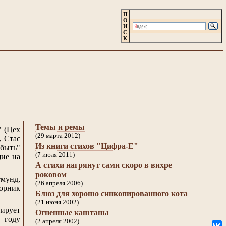
П
О
И
С
К
Темы и ремы
" (Цех
(29 марта 2012)
, Стас
Из книги стихов "Цифра-Е"
-быть"
(7 июля 2011)
щие на
А стихи нагрянут сами скоро в вихре
роковом
мунд,
(26 апреля 2006)
борник
Блюз для хорошо синкопированного кота
(21 июня 2002)
ирует
Огненные каштаны
 году
(2 апреля 2002)