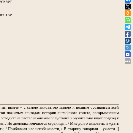
ускает
честве
ем мы нынче – с самою виноватою миною и полным осознаньем всей
ски значимым эпизодам истории английского сонета, раскрывающим
 "сходит" на пастернаковском полустанке и мучительно ищет подход к
ь, / Но дневника кончаются страницы... / Мне долго зимовать, и ждать
, / Приближая час неизбежности, / В старину говорили – ужасти...]