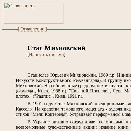
[ Оглавление ]
Стас Михновский
[
Написать письмо
]
Станислав Юрьевич Михновский. 1969 г.р. Иници
Искусств Конструктивного РеАвангарда). В группу вх
Михновский. На собственные средства цех выпустил кни
(самиздат, Киев, 1988 г.), "Евгений Поспелов, Лена М
плотах" ("Радпис", Киев, 1991 г.).
В 1991 году Стас Михновский предпринимает а
Кассель. На средства тамошнего мецената - художник
стихов "Мели Коктебеля". Устраивает перформансы в за
В Украине активно сотрудничает со многими пр
всевозможные художественные акции: издание книг,