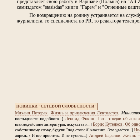
представляет свою работу в Варшаве (Польша) на "Art 
самиздатом "stasisdas" книги "Гарем" и "Огненные кашт
По возвращению на родину устраивается на службу 
журналиста, то специалиста по PR, то редактора телепро
НОВИНКИ "СЕТЕВОЙ СЛОВЕСНОСТИ"
Михаил Поторак
.
Жизнь и приключения Левтолстоя
.
Миниатю
Леонид Фокин
.
Пять этюдов об англи
постыдности подобного...]
Борис Кутенков
.
Об одно
взаимодействие литературы, искусства и...]
Ив
собственному слову, будучи "под стопой" классика. Это удаётся...]
Андрей Баранов
.
Жизнь –
апрель. / И все простить. И не суметь...]