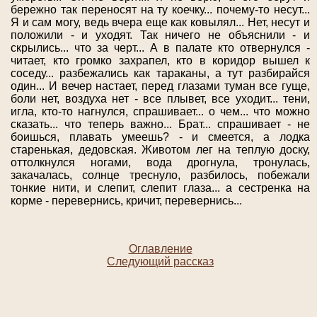
бережно так переносят на ту коечку... почему-то несут...
Я и сам могу, ведь вчера еще как ковылял... Нет, несут и
положили - и уходят. Так ничего не объяснили - и
скрылись... что за черт... А в палате кто отвернулся -
читает, кто громко захрапел, кто в коридор вышел к
соседу... разбежались как тараканы, а тут разбирайся
один... И вечер настает, перед глазами туман все гуще,
боли нет, воздуха нет - все плывет, все уходит... тени,
игла, кто-то нагнулся, спрашивает... о чем... что можно
сказать... что теперь важно... Брат... спрашивает - не
боишься, плавать умеешь? - и смеется, а лодка
старенькая, дедовская. Животом лег на теплую доску,
оттолкнулся ногами, вода дрогнула, тронулась,
закачалась, солнце треснуло, разбилось, побежали
тонкие нити, и слепит, слепит глаза... а сестренка на
корме - перевернись, кричит, перевернись...
Оглавление
Следующий рассказ