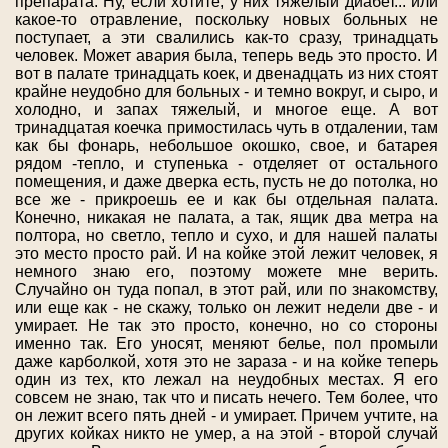
препарата. Ну, если хотите, у них тяжелый диабет... или
какое-то отравление, поскольку новых больных не
поступает, а эти свалились как-то сразу, тринадцать
человек. Может авария была, теперь ведь это просто. И
вот в палате тринадцать коек, и двенадцать из них стоят
крайне неудобно для больных - и темно вокруг, и сыро, и
холодно, и запах тяжелый, и многое еще. А вот
тринадцатая коечка примостилась чуть в отдалении, там
как бы фонарь, небольшое окошко, свое, и батарея
рядом -тепло, и ступенька - отделяет от остального
помещения, и даже дверка есть, пусть не до потолка, но
все же - прикроешь ее и как бы отдельная палата.
Конечно, никакая не палата, а так, ящик два метра на
полтора, но светло, тепло и сухо, и для нашей палаты
это место просто рай. И на койке этой лежит человек, я
немного знаю его, поэтому можете мне верить.
Случайно он туда попал, в этот рай, или по знакомству,
или еще как - не скажу, только он лежит недели две - и
умирает. Не так это просто, конечно, но со стороны
именно так. Его уносят, меняют белье, пол промыли
даже карболкой, хотя это не зараза - и на койке теперь
один из тех, кто лежал на неудобных местах. Я его
совсем не знаю, так что и писать нечего. Тем более, что
он лежит всего пять дней - и умирает. Причем учтите, на
других койках никто не умер, а на этой - второй случай