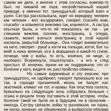
самом же деле, и многие с этим согласны, вампир-то
был, но никакой не паук, несвойственный нашей
природе, а именно тот, тринадцатый, который взял и
ушел. Сестра рассказывала, идет по коридору, человек
как человек - вот, выздоровел, говорит, спасибо вам,
спасибо - и кланяется вежливо так, кланяется... А сестра
опытная была, и что-то ей показалось не так - уж
слишком вежлив, похоже, иностранец, а откуда,
скажите, может взяться иностранец в этой нашей
насквозь закрытой больнице... Она глядит внимательно
на него, смотрит - рука! а когти на пальцах, когти, Бог ты
мой! а кожа зеленая, вся в морщинах и какой-то слизи,
почище, чем у жабы, то есть, конечно, не чище, а
наоборот. Вскрикнула, пошатнулась - а его и след
простыл. И, конечно, врачи ее не поддержали, это от
болезни у него, видите ли, расстройство обмена...
Но самые вдумчивые и эту версию, про
тринадцатого, не одобряют, говорят произошло все не
так, а гораздо прозаичней, жизнь не балует нас
экзотикой, климат не тот, и нравы. Как опустела палата,
буквально на следующую ночь собрались больные с
этажа и решили точку поставить в этой истории, чтобы
болезни такой не было ни в будущем, ни в прошлом -
никогда. Сестру связали, койку ту разломали, ни паука,
ни писка, конечно, не обнаружили, и выбросили обломки