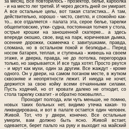
за месяц. Все повторилось - прозектор, белье, карболка
- и на место лег третий. И через десять дней он умирает.
А все остальные целы, вот такая статистика... А там,
действительно, хорошо - чисто, светло, и спокойно как-
то... все отдаляется - палата эта, серое белье, тарелки
общепитовские, утки- судна, постоянная толчея у стола,
острые крошки на заношенной скатерке... а здесь
впереди окошко, свое, вид на парк, коричневая дымка,
осенние дорожки, скамеечка с завитушками, правда,
сломана, но в остальном покой и безлюдье... Перед
носом батарея, теплая, и ступенька - живешь на своем
этаже, и дверка, правда, не до потолка, перегородка
только, но закрывается. И все туда хотят. Просто рвутся
- и мрут как мухи, один за другим. Все жаждут - кроме
одного. Он у двери, на самом поганом месте, в жутком
сквозняке и неопрятности лежит. И никуда не хочет,
держится за свою койку всеми отчаянными силами.
Пусть ходячий, но от кровати далеко не отходит, со
стола тарелку схватит - и обратно поковылял...
Проходит полгода, или чуть меньше, не помню,
новых таких больных нет, видимо утечка какая- то
ликвидирована, и вот в палате остается один человек.
Живой. Тот, что у двери, конечно. Все остальные
умерли, вам должно быть ясно. Живой встает,
одевается, берет пальто на руку и выходит на майский