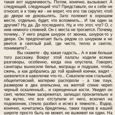
такая вот задумчивость. Потом, конечно, вызывают. А
следующий, следующий что? Представьте, он к себе не
относит, и к тому же - не верит, что его так скрутит, чтоб
до двери не доковылять. Зато полежит в хорошем
месте, отдельно, будет, что вспомнить... И так один за
другим? Ну, да. До последнего. Ну, и что этот, что? О, с
ним немного сложней. Он с места не трогается. Почему,
почему... У него рядом шнурок от звонка, шнурок-то у
двери. Он предпочитает быть рядом со шнурком и не
рвется в светлый рай, где чисто, тепло и светло,
понимаете?...
Вы скажете - фу, какая гадость... А я вам больше
того расскажу. Вокруг этой палаты ходили всякие
разговоры, особенно, когда она опустела. Говорят,
санитары выносили белье, матрацы и подушки, чтобы
сжечь, а как добрались до той крайней коечки, видят -
шевелится в наволочке что-то... Схватили нож стальной,
общепитовский, материю распороли - а там паук,
размером в два апельсина, на желтой спине череп
черный оскаленный... и скрещенные кости. Увидел он
свет, челюстями заскрежетал, запищал пронзительно и
так жутко, что все отступили от него, вскочил на
подоконник, стекло разбил и исчез в темноте... Вздор,
конечно, начитались бредятины, таких пауков в нашей
широте просто быть не может, не выживет ни один. На