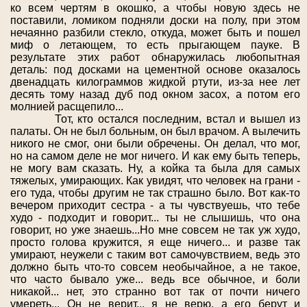
ко всем чертям в окошко, а чтобы новую здесь не
поставили, ломиком подняли доски на полу, при этом
нечаянно разбили стекло, откуда, может быть и пошел
миф о летающем, то есть прыгающем пауке. В
результате этих работ обнаружилась любопытная
деталь: под досками на цементной основе оказалось
двенадцать килограммов жидкой ртути, из-за нее лет
десять тому назад дуб под окном засох, а потом его
молнией расщепило...
Тот, кто остался последним, встал и вышел из
палаты. Он не был больным, он был врачом. А вылечить
никого не смог, они были обречены. Он делал, что мог,
но на самом деле не мог ничего. И как ему быть теперь,
не могу вам сказать. Ну, а койка та была для самых
тяжелых, умирающих. Как увидят, что человек на грани -
его туда, чтобы другим не так страшно было. Вот как-то
вечером приходит сестра - а ты чувствуешь, что тебе
худо - подходит и говорит... ты не слышишь, что она
говорит, но уже знаешь...Но мне совсем не так уж худо,
просто голова кружится, я еще ничего... и разве так
умирают, неужели с таким вот самочувствием, ведь это
должно быть что-то совсем необычайное, а не такое,
что часто бывало уже... ведь все обычное, и боли
никакой... нет, это странно вот так от почти ничего
умереть... Он не верит... я не верю, а его берут и