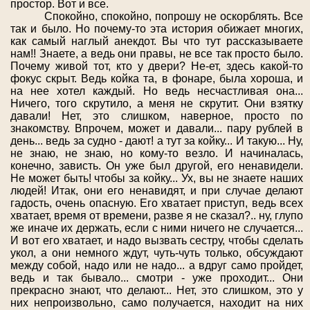
простор. Вот и все.
Спокойно, спокойно, попрошу не оскорблять. Все
так и было. Но почему-то эта история обижает многих,
как самый наглый анекдот. Вы что тут рассказываете
нам!! Знаете, а ведь они правы, не все так просто было.
Почему живой тот, кто у двери? Не-ет, здесь какой-то
фокус скрыт. Ведь койка та, в фонаре, была хороша, и
на нее хотел каждый. Но ведь несчастливая она...
Ничего, того скрутило, а меня не скрутит. Они взятку
давали! Нет, это слишком, наверное, просто по
знакомству. Впрочем, может и давали... пару рублей в
день... ведь за судно - дают! а тут за койку... И такую... Ну,
не знаю, не знаю, но кому-то везло. И начиналась,
конечно, зависть. Он уже был другой, его ненавидели.
Не может быть! чтобы за койку... Ух, вы не знаете наших
людей! Итак, они его ненавидят, и при случае делают
гадость, очень опасную. Его хватает приступ, ведь всех
хватает, время от времени, разве я не сказал?.. ну, глупо
же иначе их держать, если с ними ничего не случается...
И вот его хватает, и надо вызвать сестру, чтобы сделать
укол, а они немного ждут, чуть-чуть только, обсуждают
между собой, надо или не надо... а вдруг само пройдет,
ведь и так бывало... смотри - уже проходит... Они
прекрасно знают, что делают... Нет, это слишком, это у
них непроизвольно, само получается, находит на них