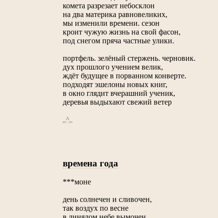
комета разрезает небосклон
на два материка равновеликих,
мы изменили времени. сезон
кроит чужую жизнь на свой фасон,
под снегом пряча частные улики.
портфель. зелёный стержень. черновик.
дух прошлого учением велик,
ждёт будущее в порванном конверте.
подходят эшелоны новых книг,
в окно глядит вчерашний ученик,
деревья выдыхают свежий ветер
_^_
времена года
***моне
день солнечен и сливочен,
так воздух по весне
в линялом небе вымочен