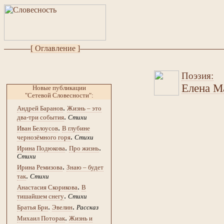
[ Оглавление ]
Поэзия:
Елена М
Новые публикации
"Сетевой Словесности":
.
Андрей Баранов
Жизнь – это
.
два-три события
Стихи
.
Иван Белоусов
В глубине
.
чернозёмного горя
Стихи
.
.
Ирина Подюкова
Про жизнь
Стихи
.
Ирина Ремизова
Знаю – будет
.
так
Стихи
.
Анастасия Скорикова
В
.
тишайшем снегу
Стихи
.
.
Братья Бри
Эвелин
Рассказ
.
Михаил Поторак
Жизнь и