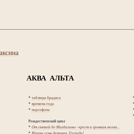
аксина
АКВА АЛЬТА
*
таблицы брадиса
*
времена года
*
персефона
Рождественский цикл
*
От святой до Магдалины - крест и громкая молва...
*
Изгони семь демонов, Господь!..