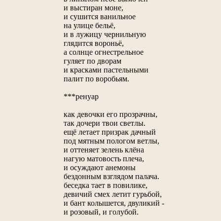
и выстиран моне,
и сушится ванильное
на улице бельё,
и в лужицу чернильную
глядится ворoньё,
a солнце огнестрельное
гуляет по дворам
и красками пастельными
палит по воробьям.
***ренуар
как девочки его прозрачны,
так дочери твои светлы.
ещё летает призрак дачный
под мятным пологом ветлы,
и оттеняет зелень клёна
нагую матовость плеча,
и осуждают анемоны
бездонным взглядом палача.
беседка тает в повилике,
девичий смех летит гурьбой,
и бант колышется, двуликий -
и розовый, и голубой.