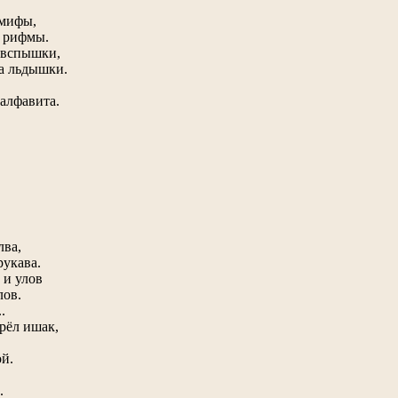
 мифы,
е рифмы.
овспышки,
на льдышки.
алфавита.
лва,
рукава.
 и улов
лов.
.
рёл ишак,
ой.
.