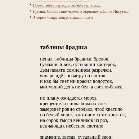
*
Нитка звёзд серебряных на ступенях...
*
Руслан. Славянские черты в экранном облике Иисуса...
*
А через тыщи лет услышишь смех...
таблицы брадиса
пенал. таблицы брадиса. брелок.
бумажный век, остывший костерок,
дым памяти сомнением разрежен.
январь идёт по миру на восток
и как бы снег ни красил водосток,
минувший день нe бел, а светло-бежев.
по плану ожидается мороз,
крещение. и снова божьих слёз
замёрзнет ровно столько, чтоб хватило
на белый холст, в котором спит христос,
на сорок тысяч венчиков из роз,
венчающих небесное светило.
знамение. звезда. сусальный звон.