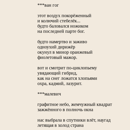
***ван гог
этот воздух покорёженный
и колючий стебелёк...
будто баловался ножиком
на последней парте бог.
будто намертво и заживо
одноухий дирижёр
окунул в минор оранжевый
фиолетовый мажор.
вот и смотрит по-циклопьему
увядающий гибрид,
как на снег ложатся хлопьями
охра, кадмий, лазурит.
***малевич
графитное небо, жемчужный квадрат
зажжённого в полночь окна
нас выбрала в спутники влёт, наугад
летящая в холод страна