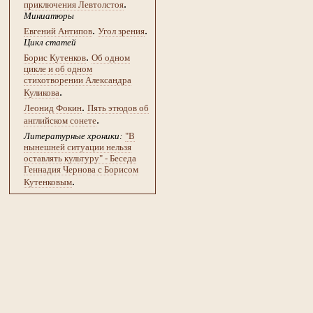
.
приключения Левтолстоя
Миниатюры
.
.
Евгений Антипов
Угол зрения
Цикл статей
.
Борис Кутенков
Об одном
цикле и об одном
стихотворении Александра
.
Куликова
.
Леонид Фокин
Пять этюдов об
.
английском сонете
Литературные хроники:
"В
нынешней ситуации нельзя
оставлять культуру" - Беседа
Геннадия Чернова с Борисом
.
Кутенковым