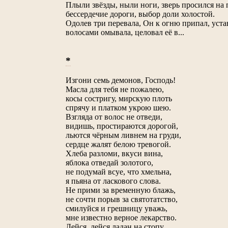
Плыли звёзды, ныли ноги, зверь просился на 
бессердечие дороги, выбор доли холостой.
Oдолев три перевала, Он к огню припал, уста
волосами омывала, целовал её в...
*
Изгони семь демонов, Господь!
Масла для тебя не пожалею,
косы состригу, мирскую плоть
спрячу и платком укрою шею.
Взгляда от волос не отведи,
видишь, простираются дорогой,
льются чёрным ливнем на груди,
сердце жалят белою тревогой.
Хлеба разломи, вкуси вина,
яблока отведай золотого,
не подумай всуе, что хмельна,
я пьяна от ласкового слова.
Не прими за временную блажь,
не сочти порыв за святотатство,
смилуйся и грешницу уважь,
мне известно верное лекарство.
Лейся, лейся ладан на стопу,