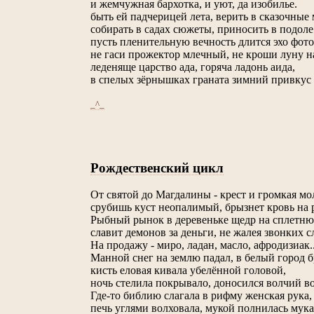
и жемчужная бархотка, и уют, да изобилье.
быть ей падчерицей лета, верить в сказочные
собирать в садах сюжеты, приносить в подол
пусть пленительную вечность длится эхо фот
не гаси прожектор млечный, не кроши луну 
леденяще царство ада, горяча ладонь аида,
в спелых зёрнышках граната зимний привкус 
_^_
Рождественский цикл
От святой до Магдалины - крест и громкая мо
срубишь куст неопалимый, брызнет кровь на 
Рыбный рынок в деревеньке щедр на сплетню
славит демонов за деньги, не жалея звонких с
На продажу - миро, ладан, масло, афродизиак..
Манной снег на землю падал, в белый город б
кисть еловая кивала убелённой головой,
ночь стелила покрывало, доносился волчий в
Где-то библию слагала в рифму женская рука,
печь углями волховала, мукой полнилась мука