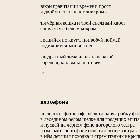
закон гравитации времени прост
и двойственен, как монохром -
ты чёрная кошка и твой снежный хвост
сливается с белым ковром
вращайся по кругу, попробуй поймай
родившийся заново снег
квадратный зима испекла каравай
горелый, как выпавший век
_^_
персефона
не ленись, фотограф, щёлкни пару-тройку фо
в лебедином белом шёлке для грядущих эпит
и пускай на чёрном фоне погорелого театра
разыграют персефоне ослепительное завтра -
в нём летящая походка и стремительные крыл