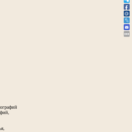
тографий
афий,
ья,