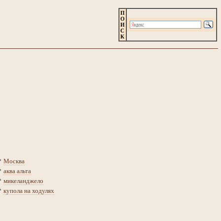
П
О
И
С
К
*
Москва
*
аква альта
*
микеланджело
*
купола на ходулях