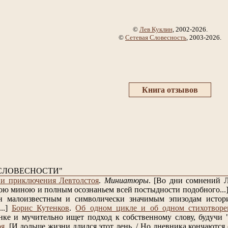
©
Лев Куклин
, 2002-2026.
©
Сетевая Словесность
, 2003-2026.
Книга отзывов
СЛОВЕСНОСТИ"
и приключения Левтолстоя
.
Миниатюры
.
[Во дни сомнений Л
ою миною и полным осознаньем всей постыдности подобного...
н малоизвестным и символически значимым эпизодам истори
..]
Борис Кутенков
.
Об одном цикле и об одном стихотворе
нке и мучительно ищет подход к собственному слову, будучи "п
ря
.
[И дольше жизни длился этот день, / Но дневника кончаются с