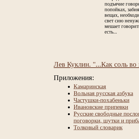
подъячие говоря
попойках, забия
вещах, необход
свет сию ненуж
мешает говорить
есть...
Лев Куклин. "...Как соль во
Приложения:
Камаринская
Вольная русская азбука
Частушки-похабеньки
Ивановские припевки
Русские свободные посло
поговорки, шутки и приб
Толковый словарик