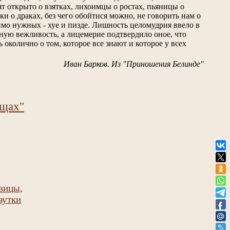
т открыто о взятках, лихоимцы о ростах, пьяницы о
ки о драках, без чего обойтися можно, не говорить нам о
имо нужных - хуе и пизде. Лишность целомудрия ввело в
ную вежливость, а лицемерие подтвердило оное, что
 околично о том, которое все знают и которое у всех
Иван Барков. Из "Приношения Белинде"
 щах"
вицы,
аутки