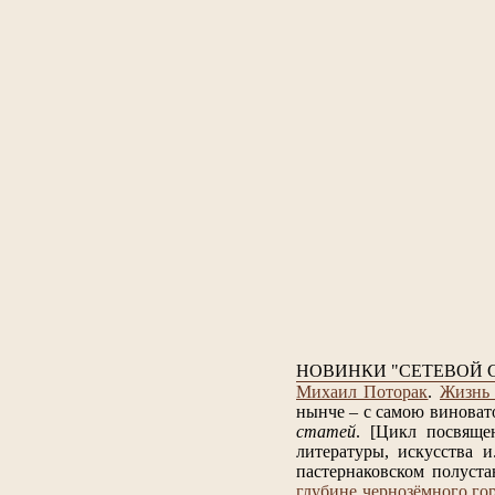
НОВИНКИ "СЕТЕВОЙ 
Михаил Поторак
.
Жизнь 
нынче – с самою виноват
статей
.
[Цикл посвяще
литературы, искусства и.
пастернаковском полуста
глубине чернозёмного го