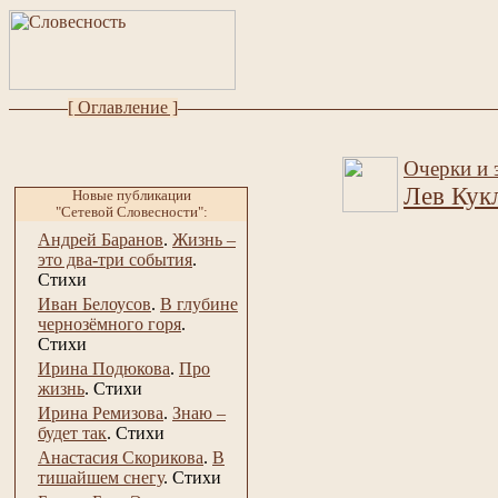
[ Оглавление ]
Очерки и э
Лев Кук
Новые публикации
"Сетевой Словесности":
Андрей Баранов
.
Жизнь –
это два-три события
.
Стихи
Иван Белоусов
.
В глубине
чернозёмного горя
.
Стихи
Ирина Подюкова
.
Про
жизнь
.
Стихи
Ирина Ремизова
.
Знаю –
будет так
.
Стихи
Анастасия Скорикова
.
В
тишайшем снегу
.
Стихи