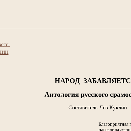
ссе:
лин
НАРОД ЗАБАВЛЯЕТСЯ
Антология русского срамо
Составитель Лев Куклин
Благоприятная 
наградила женщ