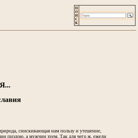
П
О
И
С
К
...
славия
природа, снискивающая нам пользу и утешение,
ин пиздою, а мужчин хуем. Так для чего ж, ежели