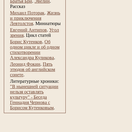
Братья Бри
.
Эвелин
.
Рассказ
Михаил Поторак
.
Жизнь
и приключения
Левтолстоя
.
Миниатюры
Евгений Антипов
.
Угол
зрения
.
Цикл статей
Борис Кутенков
.
Об
одном цикле и об одном
стихотворении
Александра Куликова
.
Леонид Фокин
.
Пять
этюдов об английском
сонете
.
Литературные хроники:
"В нынешней ситуации
нельзя оставлять
культуру" - Беседа
Геннадия Чернова с
Борисом Кутенковым
.