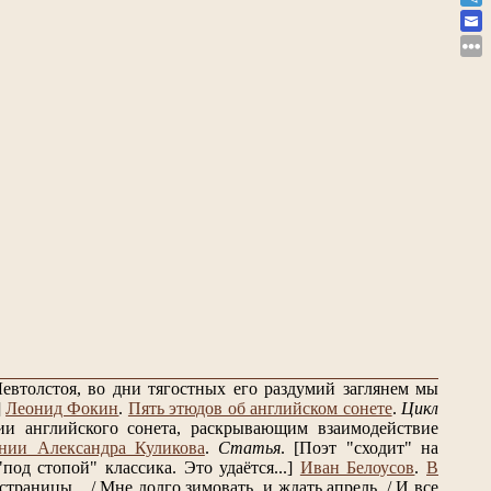
евтолстоя, во дни тягостных его раздумий заглянем мы
]
Леонид Фокин
.
Пять этюдов об английском сонете
.
Цикл
и английского сонета, раскрывающим взаимодействие
нии Александра Куликова
.
Статья
.
[Поэт "сходит" на
од стопой" классика. Это удаётся...]
Иван Белоусов
.
В
траницы... / Мне долго зимовать, и ждать апрель. / И все